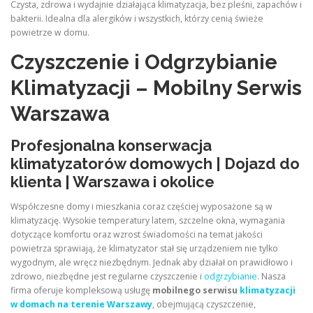
Czysta, zdrowa i wydajnie działająca klimatyzacja, bez pleśni, zapachów i
bakterii. Idealna dla alergików i wszystkich, którzy cenią świeże
powietrze w domu.
Czyszczenie i Odgrzybianie
Klimatyzacji – Mobilny Serwis
Warszawa
Profesjonalna konserwacja
klimatyzatorów domowych | Dojazd do
klienta | Warszawa i okolice
Współczesne domy i mieszkania coraz częściej wyposażone są w
klimatyzację. Wysokie temperatury latem, szczelne okna, wymagania
dotyczące komfortu oraz wzrost świadomości na temat jakości
powietrza sprawiają, że klimatyzator stał się urządzeniem nie tylko
wygodnym, ale wręcz niezbędnym. Jednak aby działał on prawidłowo i
zdrowo, niezbędne jest regularne czyszczenie i
odgrzybianie
. Nasza
firma oferuje kompleksową usługę
mobilnego serwisu
klimatyzacji
w domach na terenie Warszawy
, obejmującą czyszczenie,