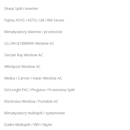
Sharp Split i Inverter
Fujitsu ASYG / ASTG / LM / KM Series
Klimatyzatory okienne / przenośne
LG UW‑Q18WWXA Window AC
Sinclair Ray Window AC
Whirlpool Window AC
Midea / Carrier / Haier Window AC
De’Longhi PAC / Pinguino / Przenośne Split
Electrolux Window / Portable AC
Klimatyzatory multisplit / systemowe
Daikin Multisplit / VRV / SkyAir