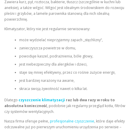
Zawiera kurz, pył, roztocza, bakterie, tłuszcz (szczególnie w kuchni lub
aneksie), a także wilgoć. Wilgoć jest idealnym środowiskiem do rozwoju
pleśni i grzybów, a lamele parownika stanowią dla nich idealną
powierzchnię.
Klimatyzator, który nie jest regularnie serwisowany:
może wydzielać nieprzyjemny zapach „stęchlizny”,
zanieczyszcza powietrze w domu,
powoduje kaszel, podrażnienia, bóle głowy,
jest niebezpieczny dla alergików i dzieci,
staje się mniej efektywny, przez co rośnie zużycie energii,
jest bardziej narażony na awarie,
skraca swoją żywotność nawet o kilka lat.
Dlatego
czyszczenie klimatyzacji
raz lub dwa razy w roku to
absolutna konieczność
, podobnie jak regularny przegląd kotła, filtrów
czy systemów wentylacyjnych.
Nasza firma oferuje pełne,
profesjonalne czyszczenie
, które daje efekty
odczuwalne już po pierwszym uruchomieniu urządzenia po serwisie –