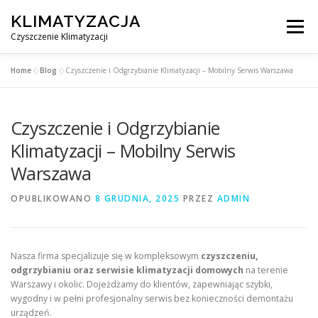
Przejdź
KLIMATYZACJA
do
Menu
treści
Czyszczenie Klimatyzacji
Home
»
Blog
»
Czyszczenie i Odgrzybianie Klimatyzacji – Mobilny Serwis Warszawa
SERWIS KLIMATYZACJI WARSZAWA
CENNIK
Czyszczenie i Odgrzybianie
OBSŁUGIWANE MIASTA POD WARSZAWĄ
BLOG
Klimatyzacji – Mobilny Serwis
Warszawa
KONTAKT
OPUBLIKOWANO
8 GRUDNIA, 2025
PRZEZ
ADMIN
Nasza firma specjalizuje się w kompleksowym
czyszczeniu,
odgrzybianiu oraz serwisie klimatyzacji domowych
na terenie
Warszawy i okolic. Dojeżdżamy do klientów, zapewniając szybki,
wygodny i w pełni profesjonalny serwis bez konieczności demontażu
urządzeń.