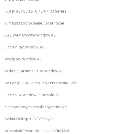
Fujitsu ASYG / ASTG / LM / KM Series
Klimatyzatory okienne / przenośne
LG UW‑Q18WWXA Window AC
Sinclair Ray Window AC
Whirlpool Window AC
Midea / Carrier / Haier Window AC
De’Longhi PAC / Pinguino / Przenośne Split
Electrolux Window / Portable AC
Klimatyzatory multisplit / systemowe
Daikin Multisplit / VRV / SkyAir
Mitsubishi Electric Multisplit / City Multi