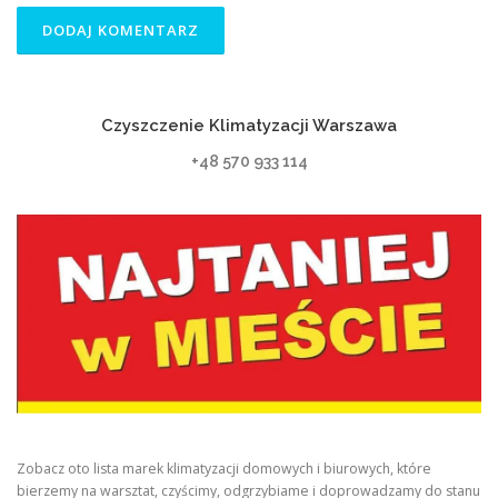
Czyszczenie Klimatyzacji Warszawa
+48 570 933 114
Zobacz oto lista marek klimatyzacji domowych i biurowych, które
bierzemy na warsztat, czyścimy, odgrzybiame i doprowadzamy do stanu