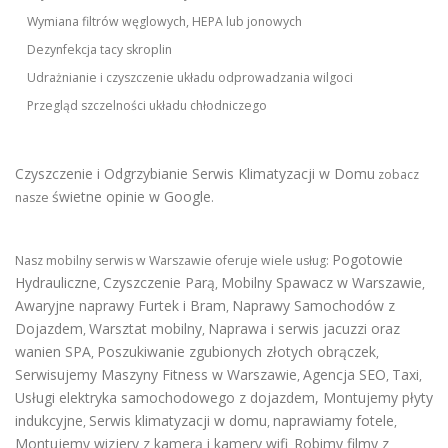
Wymiana filtrów węglowych, HEPA lub jonowych
Dezynfekcja tacy skroplin
Udrażnianie i czyszczenie układu odprowadzania wilgoci
Przegląd szczelności układu chłodniczego
Czyszczenie i Odgrzybianie Serwis Klimatyzacji w Domu
zobacz
świetne opinie w Google
nasze
.
Pogotowie
Nasz mobilny serwis w Warszawie oferuje wiele usług:
Hydrauliczne
Czyszczenie Parą
Mobilny Spawacz w Warszawie
,
,
,
Awaryjne naprawy Furtek i Bram
Naprawy Samochodów z
,
Dojazdem
Warsztat mobilny
Naprawa i serwis jacuzzi oraz
,
,
wanien SPA
Poszukiwanie zgubionych złotych obrączek
,
,
Serwisujemy Maszyny Fitness w Warszawie
Agencja SEO
Taxi
,
,
,
Usługi elektryka samochodowego z dojazdem
,
Montujemy płyty
indukcyjne
Serwis klimatyzacji w domu
naprawiamy fotele
,
,
,
Montujemy wizjery z kamerą i kamery wifi
Robimy filmy z
,