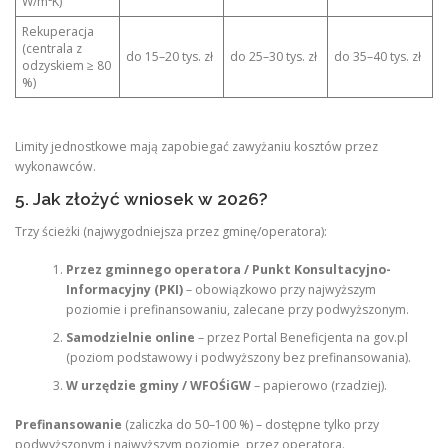
W/m²K)
Rekuperacja
(centrala z
do 15–20 tys. zł
do 25–30 tys. zł
do 35–40 tys. zł
odzyskiem ≥ 80
%)
Limity jednostkowe mają zapobiegać zawyżaniu kosztów przez
wykonawców.
5. Jak złożyć wniosek w 2026?
Trzy ścieżki (najwygodniejsza przez gminę/operatora):
Przez gminnego operatora / Punkt Konsultacyjno-
Informacyjny (PKI)
– obowiązkowo przy najwyższym
poziomie i prefinansowaniu, zalecane przy podwyższonym.
Samodzielnie online
– przez Portal Beneficjenta na gov.pl
(poziom podstawowy i podwyższony bez prefinansowania).
W urzędzie gminy / WFOŚiGW
– papierowo (rzadziej).
Prefinansowanie
(zaliczka do 50–100 %) – dostępne tylko przy
podwyższonym i najwyższym poziomie, przez operatora.