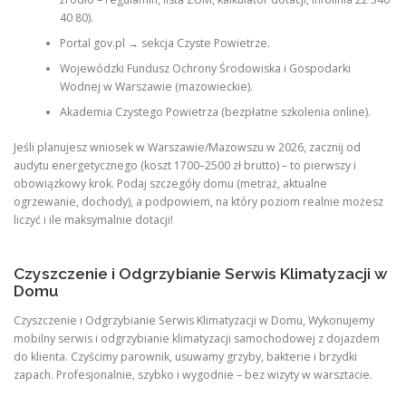
40 80).
Portal gov.pl → sekcja Czyste Powietrze.
Wojewódzki Fundusz Ochrony Środowiska i Gospodarki
Wodnej w Warszawie (mazowieckie).
Akademia Czystego Powietrza (bezpłatne szkolenia online).
Jeśli planujesz wniosek w Warszawie/Mazowszu w 2026, zacznij od
audytu energetycznego (koszt 1700–2500 zł brutto) – to pierwszy i
obowiązkowy krok. Podaj szczegóły domu (metraż, aktualne
ogrzewanie, dochody), a podpowiem, na który poziom realnie możesz
liczyć i ile maksymalnie dotacji!
Czyszczenie i Odgrzybianie Serwis Klimatyzacji w
Domu
Czyszczenie i Odgrzybianie Serwis Klimatyzacji w Domu, Wykonujemy
mobilny serwis i odgrzybianie klimatyzacji samochodowej z dojazdem
do klienta. Czyścimy parownik, usuwamy grzyby, bakterie i brzydki
zapach. Profesjonalnie, szybko i wygodnie – bez wizyty w warsztacie.