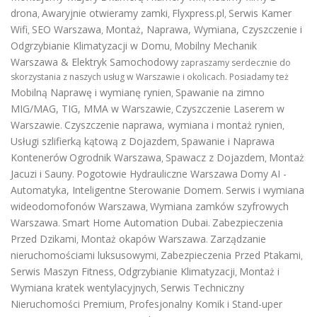
drona
Awaryjnie otwieramy zamki
Flyxpress.pl
Serwis Kamer
,
,
,
Wifi
SEO Warszawa
Montaż, Naprawa, Wymiana, Czyszczenie i
,
,
Odgrzybianie Klimatyzacji w Domu
Mobilny Mechanik
,
Warszawa & Elektryk Samochodowy
zapraszamy serdecznie do
skorzystania z naszych usług w Warszawie i okolicach. Posiadamy też
Mobilną Naprawę i wymianę rynien
Spawanie na zimno
,
MIG/MAG, TIG, MMA w Warszawie
Czyszczenie Laserem w
,
Warszawie
Czyszczenie naprawa, wymiana i montaż rynien
.
,
Usługi szlifierką kątową z Dojazdem
Spawanie i Naprawa
,
Kontenerów
Ogrodnik Warszawa
Spawacz z Dojazdem
Montaż
,
,
Jacuzi i Sauny
Pogotowie Hydrauliczne Warszawa
Domy AI -
.
Automatyka, Inteligentne Sterowanie Domem
Serwis i wymiana
.
wideodomofonów Warszawa
Wymiana zamków szyfrowych
,
Warszawa
Smart Home Automation Dubai
Zabezpieczenia
.
.
Przed Dzikami
Montaż okapów Warszawa
Zarządzanie
,
.
nieruchomościami luksusowymi
Zabezpieczenia Przed Ptakami
,
,
Serwis Maszyn Fitness
Odgrzybianie Klimatyzacji
Montaż i
,
,
Wymiana kratek wentylacyjnych
Serwis Techniczny
,
Nieruchomości Premium
Profesjonalny Komik i Stand-uper
,