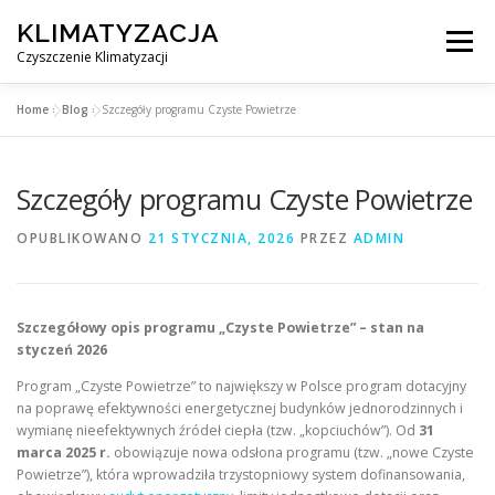
Przejdź
KLIMATYZACJA
do
Menu
treści
Czyszczenie Klimatyzacji
Home
»
Blog
»
Szczegóły programu Czyste Powietrze
SERWIS KLIMATYZACJI WARSZAWA
CENNIK
Szczegóły programu Czyste Powietrze
OBSŁUGIWANE MIASTA POD WARSZAWĄ
BLOG
OPUBLIKOWANO
21 STYCZNIA, 2026
PRZEZ
ADMIN
KONTAKT
Szczegółowy opis programu „Czyste Powietrze” – stan na
styczeń 2026
Program „Czyste Powietrze” to największy w Polsce program dotacyjny
na poprawę efektywności energetycznej budynków jednorodzinnych i
wymianę nieefektywnych źródeł ciepła (tzw. „kopciuchów”). Od
31
marca 2025 r.
obowiązuje nowa odsłona programu (tzw. „nowe Czyste
Powietrze”), która wprowadziła trzystopniowy system dofinansowania,