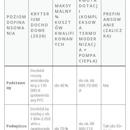
KWOTA
MAKSY
DOTACJ
MALNY
I
KRYTER
PREFIN
POZIOM
%
(KOMPL
IUM
ANSOW
DOFINA
KOSZT
EKSOW
DOCHO
ANIE
NSOWA
ÓW
A
DOWE
(ZALICZ
NIA
KWALIFI
TERMO
(2026)
KA)
KOWAN
MODER
YCH
NIZACJ
A +
POMPA
CIEPŁA)
Dochód
roczny
wnioskoda
do ok. 66
Podstawo
wcy ≤ 135
do 40 %
000–70 000
Nie
wy
000 zł
zł
(potwierdz
any PIT)
Dochód na
osobę ≤ ok.
1 894–2 250
zł/m-c
do ok. 99
Podwyższo
Tak (do 50–
(wieloosob
do 70 %
000–110