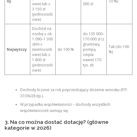
ny
70 %)
owe) lub ≤
000 zł
3 150 zł
(jednoosob
owe)
Dochód na
osobę ≤ ok.
do 135 000–
1 090–1 300
170 000 zł (z
zł/m-c
gruntową
Tak (do 100
Najwyższy
(wieloosob
do 100 %
pompą
%)
owe) lub ≤
ciepła
1 800 zł
nawet 170
(jednoosob
tys. zł)
owe)
Dochody liczone za rok poprzedzający złożenie wniosku (PIT-
37/36/28 itp.).
W przypadku współwłasności – dochody wszystkich
współwłaścicieli sumują się.
3. Na co można dostać dotację? (główne
kategorie w 2026)