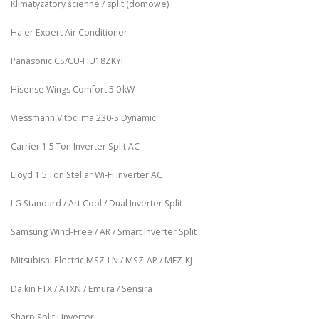
Klimatyzatory ścienne / split (domowe)
Haier Expert Air Conditioner
Panasonic CS/CU‑HU18ZKYF
Hisense Wings Comfort 5.0 kW
Viessmann Vitoclima 230‑S Dynamic
Carrier 1.5 Ton Inverter Split AC
Lloyd 1.5 Ton Stellar Wi‑Fi Inverter AC
LG Standard / Art Cool / Dual Inverter Split
Samsung Wind-Free / AR / Smart Inverter Split
Mitsubishi Electric MSZ‑LN / MSZ‑AP / MFZ-KJ
Daikin FTX / ATXN / Emura / Sensira
Sharp Split i Inverter