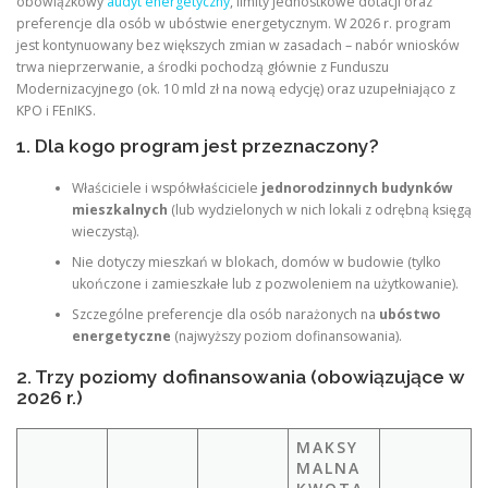
obowiązkowy
audyt energetyczny
, limity jednostkowe dotacji oraz
preferencje dla osób w ubóstwie energetycznym. W 2026 r. program
jest kontynuowany bez większych zmian w zasadach – nabór wniosków
trwa nieprzerwanie, a środki pochodzą głównie z Funduszu
Modernizacyjnego (ok. 10 mld zł na nową edycję) oraz uzupełniająco z
KPO i FEnIKS.
1. Dla kogo program jest przeznaczony?
Właściciele i współwłaściciele
jednorodzinnych budynków
mieszkalnych
(lub wydzielonych w nich lokali z odrębną księgą
wieczystą).
Nie dotyczy mieszkań w blokach, domów w budowie (tylko
ukończone i zamieszkałe lub z pozwoleniem na użytkowanie).
Szczególne preferencje dla osób narażonych na
ubóstwo
energetyczne
(najwyższy poziom dofinansowania).
2. Trzy poziomy dofinansowania (obowiązujące w
2026 r.)
MAKSY
MALNA