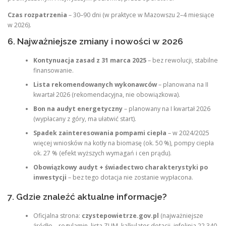
Czas rozpatrzenia
– 30–90 dni (w praktyce w Mazowszu 2–4 miesiące
w 2026).
6. Najważniejsze zmiany i nowości w 2026
Kontynuacja zasad z 31 marca 2025
– bez rewolucji, stabilne
finansowanie.
Lista rekomendowanych wykonawców
– planowana na II
kwartał 2026 (rekomendacyjna, nie obowiązkowa).
Bon na audyt energetyczny
– planowany na I kwartał 2026
(wypłacany z góry, ma ułatwić start).
Spadek zainteresowania pompami ciepła
– w 2024/2025
więcej wniosków na kotły na biomasę (ok. 50 %), pompy ciepła
ok. 27 % (efekt wyższych wymagań i cen prądu).
Obowiązkowy audyt + świadectwo charakterystyki po
inwestycji
– bez tego dotacja nie zostanie wypłacona.
7. Gdzie znaleźć aktualne informacje?
Oficjalna strona:
czystepowietrze.gov.pl
(najważniejsze
źródło – regulamin, lista ZUM, kalkulator dotacji, infolinia 22 340