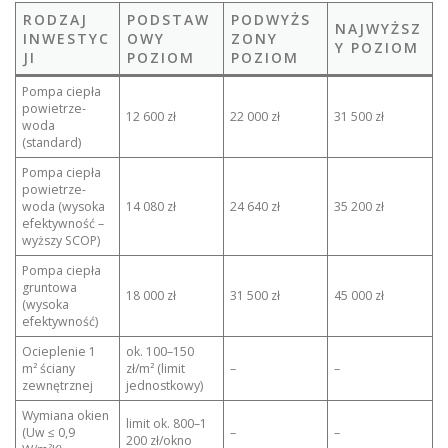
RODZAJ
PODSTAW
PODWYŻS
NAJWYŻSZ
INWESTYC
OWY
ZONY
Y POZIOM
JI
POZIOM
POZIOM
Pompa ciepła
powietrze-
12 600 zł
22 000 zł
31 500 zł
woda
(standard)
Pompa ciepła
powietrze-
woda (wysoka
14 080 zł
24 640 zł
35 200 zł
efektywność –
wyższy SCOP)
Pompa ciepła
gruntowa
18 000 zł
31 500 zł
45 000 zł
(wysoka
efektywność)
Ocieplenie 1
ok. 100–150
m² ściany
zł/m² (limit
–
–
zewnętrznej
jednostkowy)
Wymiana okien
limit ok. 800–1
(Uw ≤ 0,9
–
–
200 zł/okno