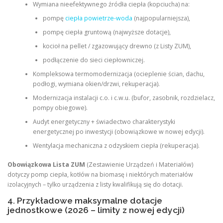
Wymiana nieefektywnego źródła ciepła (kopciucha) na:
pompę
ciepła powietrze-woda
(najpopularniejsza),
pompę ciepła gruntową (najwyższe dotacje),
kocioł na pellet / zgazowujący drewno (z Listy ZUM),
podłączenie do sieci ciepłowniczej.
Kompleksowa termomodernizacja (ocieplenie ścian, dachu,
podłogi, wymiana okien/drzwi, rekuperacja).
Modernizacja instalacji c.o. i c.w.u. (bufor, zasobnik, rozdzielacz,
pompy obiegowe).
Audyt energetyczny + świadectwo charakterystyki
energetycznej po inwestycji (obowiązkowe w nowej edycji).
Wentylacja mechaniczna z odzyskiem ciepła (rekuperacja).
Obowiązkowa Lista ZUM
(Zestawienie Urządzeń i Materiałów)
dotyczy pomp ciepła, kotłów na biomasę i niektórych materiałów
izolacyjnych – tylko urządzenia z listy kwalifikują się do dotacji.
4. Przykładowe maksymalne dotacje
jednostkowe (2026 – limity z nowej edycji)