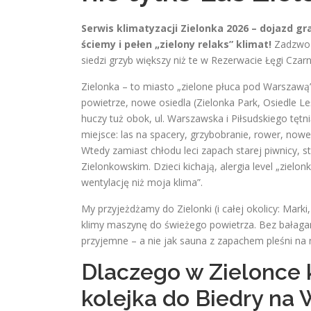
Serwis klimatyzacji Zielonka 2026 – dojazd g
ściemy i pełen „zielony relaks” klimat!
Zadzwo
siedzi grzyb większy niż te w Rezerwacie Łęgi Czarn
Zielonka – to miasto „zielone płuca pod Warszawą”,
powietrze, nowe osiedla (Zielonka Park, Osiedle L
huczy tuż obok, ul. Warszawska i Piłsudskiego tęt
miejsce: las na spacery, grzybobranie, rower, nowe 
Wtedy zamiast chłodu leci zapach starej piwnicy, 
Zielonkowskim. Dzieci kichają, alergia level „zielo
wentylację niż moja klima”.
My przyjeżdżamy do Zielonki (i całej okolicy: Mark
klimy maszynę do świeżego powietrza. Bez bałaga
przyjemne – a nie jak sauna z zapachem pleśni na 
Dlaczego w Zielonce k
kolejka do Biedry na