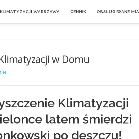
 KLIMATYZACJI WARSZAWA
CENNIK
OBSŁUGIWANE MI
u
 Klimatyzacji w Domu
MIN
yszczenie Klimatyzacji
ielonce latem śmierdzi
lonkowski po deszczu!