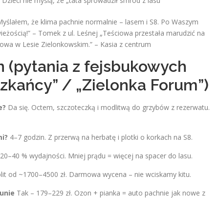
u. Dzieci nie myślą, że „tata sprowadził smród z lasu”
Myślałem, że klima pachnie normalnie – lasem i S8. Po Waszym
ieżością!” – Tomek z ul. Leśnej „Teściowa przestała marudzić na
rowa w Lesie Zielonkowskim.” – Kasia z centrum
n (pytania z fejsbukowych
szkańcy” / „Zielonka Forum”)
e?
Da się. Octem, szczoteczką i modlitwą do grzybów z rezerwatu.
mi?
4–7 godzin. Z przerwą na herbatę i plotki o korkach na S8.
20–40 % wydajności. Mniej prądu = więcej na spacer do lasu.
lit od ~1700–4500 zł. Darmowa wycena – nie wciskamy kitu.
aunie
Tak – 179–229 zł. Ozon + pianka = auto pachnie jak nowe z