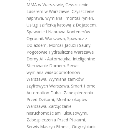
MMA w Warszawie
,
Czyszczenie
Laserem w Warszawie
.
Czyszczenie
naprawa, wymiana i montaż rynien
,
Usługi szlifierką kątową z Dojazdem
,
Spawanie i Naprawa Kontenerów
Ogrodnik Warszawa
,
Spawacz z
Dojazdem
,
Montaż Jacuzi i Sauny
.
Pogotowie Hydrauliczne Warszawa
Domy AI - Automatyka, Inteligentne
Sterowanie Domem
.
Serwis i
wymiana wideodomofonów
Warszawa
,
Wymiana zamków
szyfrowych Warszawa
.
Smart Home
Automation Dubai
.
Zabezpieczenia
Przed Dzikami
,
Montaż okapów
Warszawa
.
Zarządzanie
nieruchomościami luksusowymi
,
Zabezpieczenia Przed Ptakami
,
Serwis Maszyn Fitness
,
Odgrzybianie