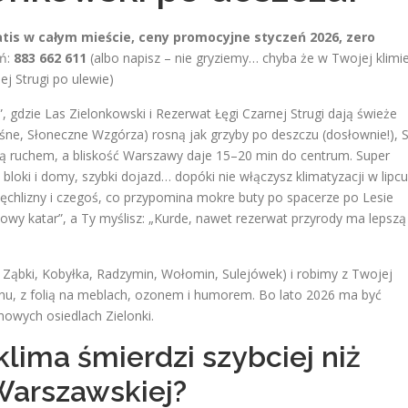
ratis w całym mieście, ceny promocyjne styczeń 2026, zero
ń:
883 662 611
(albo napisz – nie gryziemy… chyba że w Twojej klimi
ej Strugi po ulewie)
 gdzie Las Zielonkowski i Rezerwat Łęgi Czarnej Strugi dają świeże
eśne, Słoneczne Wzgórza) rosną jak grzyby po deszczu (dosłownie!), 
nią ruchem, a bliskość Warszawy daje 15–20 min do centrum. Super
bloki i domy, szybki dojazd… dopóki nie włączysz klimatyzacji w lipcu
stęchlizny i czegoś, co przypomina mokre buty po spacerze po Lesie
nkowy katar”, a Ty myślisz: „Kurde, nawet rezerwat przyrody ma lepszą
i, Ząbki, Kobyłka, Radzymin, Wołomin, Sulejówek) i robimy z Twojej
nu, z folią na meblach, ozonem i humorem. Bo lato 2026 ma być
nowych osiedlach Zielonki.
lima śmierdzi szybciej niż
 Warszawskiej?