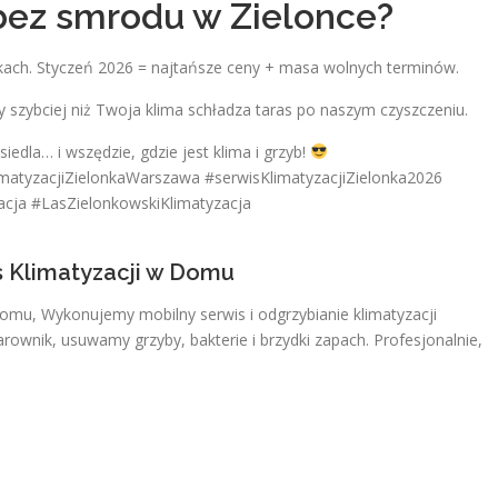
bez smrodu w Zielonce?
Markach. Styczeń 2026 = najtańsze ceny + masa wolnych terminów.
szybciej niż Twoja klima schładza taras po naszym czyszczeniu.
iedla… i wszędzie, gdzie jest klima i grzyb!
imatyzacjiZielonkaWarszawa #serwisKlimatyzacjiZielonka2026
cja #LasZielonkowskiKlimatyzacja
s Klimatyzacji w Domu
Domu, Wykonujemy mobilny serwis i odgrzybianie klimatyzacji
ownik, usuwamy grzyby, bakterie i brzydki zapach. Profesjonalnie,