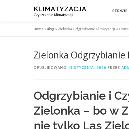
Przejdź
KLIMATYZACJA
do
SERWIS
Czyszczenie Klimatyzacji
treści
Home
»
Blog
»
Zielonka Odgrzybianie Klimatyzacji w Dom
Zielonka Odgrzybianie
OPUBLIKOWANO
19 STYCZNIA, 2026
PRZEZ
AD
Odgrzybianie i Cz
Zielonka – bo w Z
nie tylko Las Zie