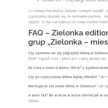
Zdrowie first – mniej alergii, kaszlu, katar
Co mówią mieszkańcy Zielonki / nowych osiedli? „
czyszczeniu okazało się, że normalnie pachnie… św
zapach. To był cud większy niż nowa ścieżka rowe
FAQ – Zielonka editio
grup „Zielonka – mie
Czy samemu da się odgrzybić klimę w Zielonc
Efekt? Zapach octu + pleśń pro. Lepiej wezwij nas.
Ile trwa u mnie w domu 150 m² z 4 jednostka
Czy po czyszczeniu klima lepiej chłodzi?
Tak! +
Montujecie też nowe klimy w Zielonce?
Tak! Sp
A auto też? Bo w lecie w aucie smród jak w s
salonu.