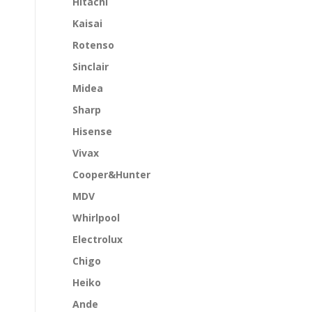
Hitachi
Kaisai
Rotenso
Sinclair
Midea
Sharp
Hisense
Vivax
Cooper&Hunter
MDV
Whirlpool
Electrolux
Chigo
Heiko
Ande