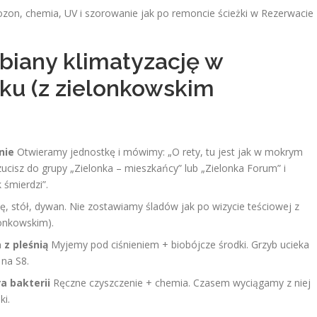
zon, chemia, UV i szorowanie jak po remoncie ścieżki w Rezerwacie
biany klimatyzację w
oku (z zielonkowskim
nie
Otwieramy jednostkę i mówimy: „O rety, tu jest jak w mokrym
zucisz do grupy „Zielonka – mieszkańcy” lub „Zielonka Forum” i
 śmierdzi”.
, stół, dywan. Nie zostawiamy śladów jak po wizycie teściowej z
lonkowskim).
 z pleśnią
Myjemy pod ciśnieniem + biobójcze środki. Grzyb ucieka
 na S8.
a bakterii
Ręczne czyszczenie + chemia. Czasem wyciągamy z niej
ki.