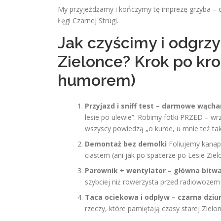
My przyjeżdżamy i kończymy tę imprezę grzyba – o
Łęgi Czarnej Strugi.
Jak czyścimy i odgrzy
Zielonce? Krok po kr
humorem)
Przyjazd i sniff test – darmowe wącha
lesie po ulewie”. Robimy fotki PRZED – wr
wszyscy powiedzą „o kurde, u mnie też tak
Demontaż bez demolki
Foliujemy kanapę
ciastem (ani jak po spacerze po Lesie Zie
Parownik + wentylator – główna bitwa
szybciej niż rowerzysta przed radiowozem
Taca ociekowa i odpływ – czarna dziur
rzeczy, które pamiętają czasy starej Zielon