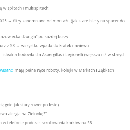
w splitach i multisplitach:
25 → filtry zapomniane od montażu (jak stare bilety na spacer do
„mazowiecka dżungla” po każdej burzy
, kurz z S8 → wszystko wpada do kratek nawiewu
 idealna hodowla dla Aspergillus i Legionelli (większa niż w starych
wisanci
mają pełne ręce roboty, kolejki w Markach i Ząbkach
ągnie jak stary rower po lesie)
owa alergia na Zielonkę?”
ria w telefonie podczas scrollowania korków na S8