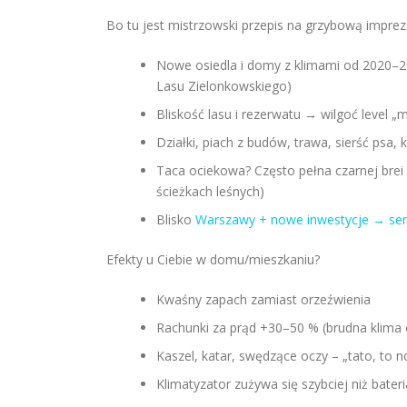
Bo tu jest mistrzowski przepis na grzybową imprezę 
Nowe osiedla i domy z klimami od 2020–20
Lasu Zielonkowskiego)
Bliskość lasu i rezerwatu → wilgoć level 
Działki, piach z budów, trawa, sierść psa
Taca ociekowa? Często pełna czarnej brei –
ścieżkach leśnych)
Blisko
Warszawy + nowe inwestycje → ser
Efekty u Ciebie w domu/mieszkaniu?
Kwaśny zapach zamiast orzeźwienia
Rachunki za prąd +30–50 % (brudna klima ci
Kaszel, katar, swędzące oczy – „tato, to n
Klimatyzator zużywa się szybciej niż bate