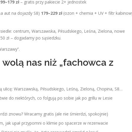
99–179 zł
– gratis przy pakiecie 2+ jednostek
a aut na dojazdy S8)
179–229 zł
(ozon + chemia + UV + filtr kabinow
osiedle: centrum, Warszawska, Piłsudskiego, Leśna, Zielona, nowe
0–50 zł – dogadamy po sąsiedzku.
 Warszawy”.
 wolą nas niż „fachowca z
dą ulicę: Warszawską, Piłsudskiego, Leśną, Zieloną, Chopina, S8…
ie do niektórych, co folgują po sobie jak po grillu w Lesie
dzi znowu? Wracamy gratis (ale nie śmierdzi, spokojnie)
m, jak upał przypomni o klimie po spacerze w rezerwacie