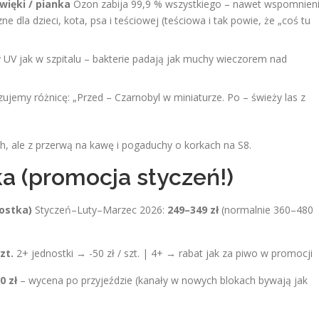
więki / pianka
Ozon zabija 99,9 % wszystkiego – nawet wspomnien
 dla dzieci, kota, psa i teściowej (teściowa i tak powie, że „coś tu
UV jak w szpitalu – bakterie padają jak muchy wieczorem nad
ujemy różnicę: „Przed – Czarnobyl w miniaturze. Po – świeży las z
7 h, ale z przerwą na kawę i pogaduchy o korkach na S8.
a (promocja styczeń!)
nostka)
Styczeń–Luty–Marzec 2026:
249–349 zł
(normalnie 360–480
zt.
2+ jednostki → -50 zł / szt. | 4+ → rabat jak za piwo w promocji
0 zł
– wycena po przyjeździe (kanały w nowych blokach bywają jak