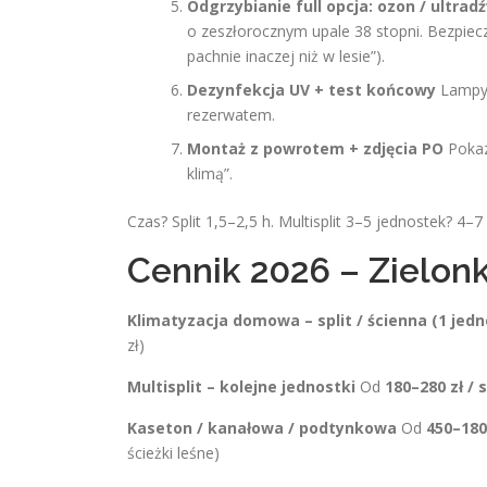
Odgrzybianie full opcja: ozon / ultradź
o zeszłorocznym upale 38 stopni. Bezpieczne
pachnie inaczej niż w lesie”).
Dezynfekcja UV + test końcowy
Lampy 
rezerwatem.
Montaż z powrotem + zdjęcia PO
Pokaz
klimą”.
Czas? Split 1,5–2,5 h. Multisplit 3–5 jednostek? 4–
Cennik 2026 – Zielonk
Klimatyzacja domowa – split / ścienna (1 jed
zł)
Multisplit – kolejne jednostki
Od
180–280 zł / s
Kaseton / kanałowa / podtynkowa
Od
450–180
ścieżki leśne)