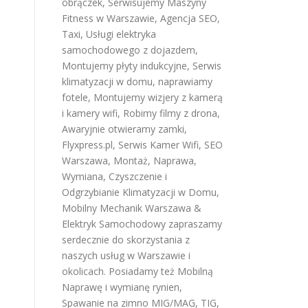
obrączek
,
Serwisujemy Maszyny
Fitness w Warszawie
,
Agencja SEO
,
Taxi
,
Usługi elektryka
samochodowego z dojazdem
,
Montujemy płyty indukcyjne
,
Serwis
klimatyzacji w domu
,
naprawiamy
fotele
,
Montujemy wizjery z kamerą
i kamery wifi
,
Robimy filmy z drona
,
Awaryjnie otwieramy zamki
,
Flyxpress.pl
,
Serwis Kamer Wifi
,
SEO
Warszawa
,
Montaż, Naprawa,
Wymiana, Czyszczenie i
Odgrzybianie Klimatyzacji w Domu
,
Mobilny Mechanik Warszawa &
Elektryk Samochodowy
zapraszamy
serdecznie do skorzystania z
naszych usług w Warszawie i
okolicach. Posiadamy też
Mobilną
Naprawę i wymianę rynien
,
Spawanie na zimno MIG/MAG, TIG,