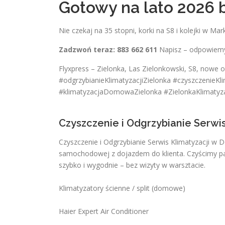
Gotowy na lato 2026 
Nie czekaj na 35 stopni, korki na S8 i kolejki w 
Zadzwoń teraz: 883 662 611
Napisz – odpowiemy 
Flyxpress – Zielonka, Las Zielonkowski, S8, nowe os
#odgrzybianieKlimatyzacjiZielonka #czyszczenieKl
#klimatyzacjaDomowaZielonka #ZielonkaKlimatyza
Czyszczenie i Odgrzybianie Serwi
Czyszczenie i Odgrzybianie Serwis Klimatyzacji w 
samochodowej z dojazdem do klienta. Czyścimy par
szybko i wygodnie – bez wizyty w warsztacie.
Klimatyzatory ścienne / split (domowe)
Haier Expert Air Conditioner