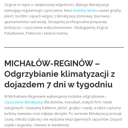
Zegrze to rejon o zwiększonej wilgotności, dlatego klimatyzacje
wymagają regularnego czyszczenia. Nasz
mobilny serwis
usuwa grzyby,
pleśń, biofilm i zapach wilgoci z klimatyzacji domowej, biurowej i
apartamentów nad wodą. Stosujemy profesjonalne preparaty
biobójcze i czyszczenie niskociśnieniowe. Obsługujemy Zegrze
Południowe, Północne i okolice mariny.
MICHAŁÓW-REGINÓW –
Odgrzybianie klimatyzacji z
dojazdem 7 dni w tygodniu
W Michałowie-Reginowie wykonujemy mobilne odgrzybianie i
czyszczenie klimatyzacji
dla domów, mieszkań, małych firm i lokali
usługowych. Usuwamy bakterie, pleśń, grzyby i osady, a także czyścimy
turbinę nawiewu oraz odpływ skroplin. Po serwisie klimatyzacja pracuje
ciszej, chłodzi szybciej i nie wydziela nieprzyjemnych zapachów. Dojazd
szybki i wygodny, również w weekendy.