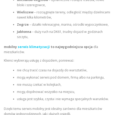
bloki i szeregowce,
Wieliszew
– rozciągnięte tereny, odległość między dzielnicami
nawet kilka kilometrów,
Zegrze
– działki rekreacyjne, marina, ośrodki wypoczynkowe,
Jabłonna
– duży ruch na DK61, trudny dojazd w godzinach
szczytu,
mobilny
serwis klimatyzacji
to najwygodniejsza opcja
dla
mieszkańców.
Klienci wybierają usługę z dojazdem, ponieważ:
nie chcą tracić czasu na dojazdy do warsztatów,
mogą wykonać serwis pod domem, firmą albo na parkingu,
nie muszą czekać w kolejkach,
mogą dopilnować wszystko na miejscu,
usługa jest szybka, czysta i nie wymaga specjalnych warunków.
Dzięki temu serwis mobilny jest idealny zarówno dla mieszkańców
domów jednorodzinnych, jak i dużych osiedli.