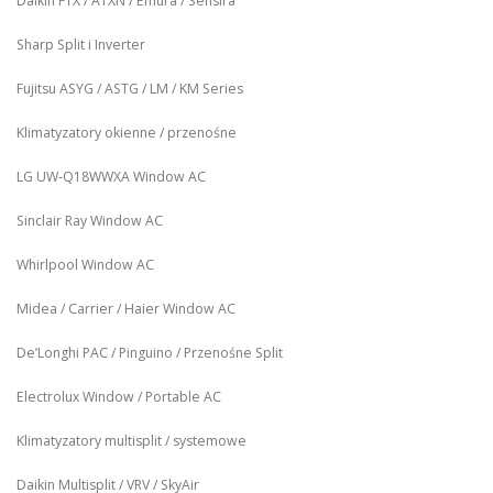
Daikin FTX / ATXN / Emura / Sensira
Sharp Split i Inverter
Fujitsu ASYG / ASTG / LM / KM Series
Klimatyzatory okienne / przenośne
LG UW‑Q18WWXA Window AC
Sinclair Ray Window AC
Whirlpool Window AC
Midea / Carrier / Haier Window AC
De’Longhi PAC / Pinguino / Przenośne Split
Electrolux Window / Portable AC
Klimatyzatory multisplit / systemowe
Daikin Multisplit / VRV / SkyAir