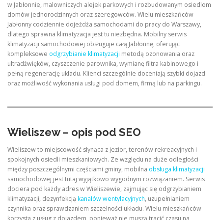
w Jabłonnie, malowniczych alejek parkowych i rozbudowanym osiedlom
domów jednorodzinnych oraz szeregowców. Wielu mieszkańców
Jabłonny codziennie dojeżdża samochodami do pracy do Warszawy,
dlatego sprawna klimatyzacja jest tu niezbędna. Mobilny serwis
klimatyzacji samochodowej obsługuje całą Jabłonnę, oferując
kompleksowe
odgrzybianie klimatyzacji
metodą ozonowania oraz
ultradźwięków, czyszczenie parownika, wymianę filtra kabinowego i
pełną regenerację układu. Klienci szczególnie doceniają szybki dojazd
oraz możliwość wykonania usługi pod domem, firmą lub na parkingu.
Wieliszew – opis pod SEO
Wieliszew to miejscowość słynąca z jezior, terenów rekreacyjnych i
spokojnych osiedli mieszkaniowych. Ze względu na duże odległości
między poszczególnymi częściami gminy, mobilna
obsługa klimatyzacji
samochodowej jest tutaj wyjątkowo wygodnym rozwiązaniem. Serwis
dociera pod każdy adres w Wieliszewie, zajmując się odgrzybianiem
klimatyzacji, dezynfekcją
kanałów wentylacyjnych
, uzupełnianiem
czynnika oraz sprawdzaniem szczelności układu. Wielu mieszkańców
korzysta z usług z dojazdem, ponieważ nie muszą tracić czasu na