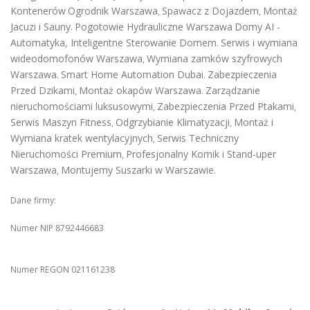
Kontenerów
Ogrodnik Warszawa
Spawacz z Dojazdem
Montaż
,
,
Jacuzi i Sauny
Pogotowie Hydrauliczne Warszawa
Domy AI -
.
Automatyka, Inteligentne Sterowanie Domem
Serwis i wymiana
.
wideodomofonów Warszawa
Wymiana zamków szyfrowych
,
Warszawa
Smart Home Automation Dubai
Zabezpieczenia
.
.
Przed Dzikami
Montaż okapów Warszawa
Zarządzanie
,
.
nieruchomościami luksusowymi
Zabezpieczenia Przed Ptakami
,
,
Serwis Maszyn Fitness
Odgrzybianie Klimatyzacji
Montaż i
,
,
Wymiana kratek wentylacyjnych
Serwis Techniczny
,
Nieruchomości Premium
Profesjonalny Komik i Stand-uper
,
Warszawa
Montujemy Suszarki w Warszawie
,
.
Dane firmy:
Numer NIP 8792446683
Numer REGON 021161238