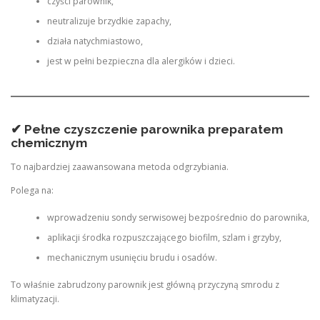
czyści parownik,
neutralizuje brzydkie zapachy,
działa natychmiastowo,
jest w pełni bezpieczna dla alergików i dzieci.
✔ Pełne czyszczenie parownika preparatem
chemicznym
To najbardziej zaawansowana metoda odgrzybiania.
Polega na:
wprowadzeniu sondy serwisowej bezpośrednio do parownika,
aplikacji środka rozpuszczającego biofilm, szlam i grzyby,
mechanicznym usunięciu brudu i osadów.
To właśnie zabrudzony parownik jest główną przyczyną smrodu z
klimatyzacji.