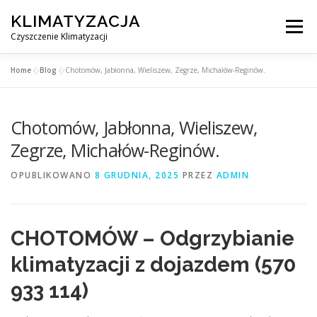
Przejdź
KLIMATYZACJA
do
Menu
treści
Czyszczenie Klimatyzacji
Home
»
Blog
»
Chotomów, Jabłonna, Wieliszew, Zegrze, Michałów-Reginów.
SERWIS KLIMATYZACJI WARSZAWA
CENNIK
Chotomów, Jabłonna, Wieliszew,
OBSŁUGIWANE MIASTA POD WARSZAWĄ
BLOG
Zegrze, Michałów-Reginów.
OPUBLIKOWANO
8 GRUDNIA, 2025
PRZEZ
ADMIN
KONTAKT
CHOTOMÓW – Odgrzybianie
klimatyzacji z dojazdem (570
933 114)