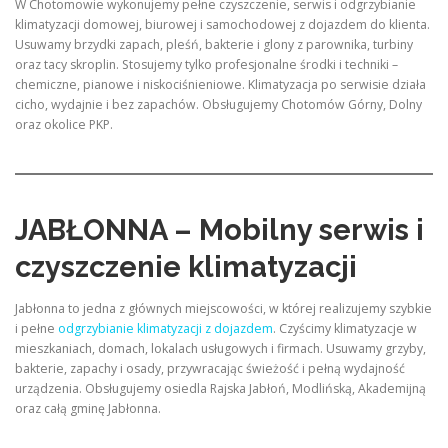
W Chotomowie wykonujemy pełne czyszczenie, serwis i odgrzybianie
klimatyzacji domowej, biurowej i samochodowej z dojazdem do klienta.
Usuwamy brzydki zapach, pleśń, bakterie i glony z parownika, turbiny
oraz tacy skroplin. Stosujemy tylko profesjonalne środki i techniki –
chemiczne, pianowe i niskociśnieniowe. Klimatyzacja po serwisie działa
cicho, wydajnie i bez zapachów. Obsługujemy Chotomów Górny, Dolny
oraz okolice PKP.
JABŁONNA – Mobilny serwis i
czyszczenie klimatyzacji
Jabłonna to jedna z głównych miejscowości, w której realizujemy szybkie
i pełne
odgrzybianie klimatyzacji z dojazdem
. Czyścimy klimatyzacje w
mieszkaniach, domach, lokalach usługowych i firmach. Usuwamy grzyby,
bakterie, zapachy i osady, przywracając świeżość i pełną wydajność
urządzenia. Obsługujemy osiedla Rajska Jabłoń, Modlińską, Akademijną
oraz całą gminę Jabłonna.