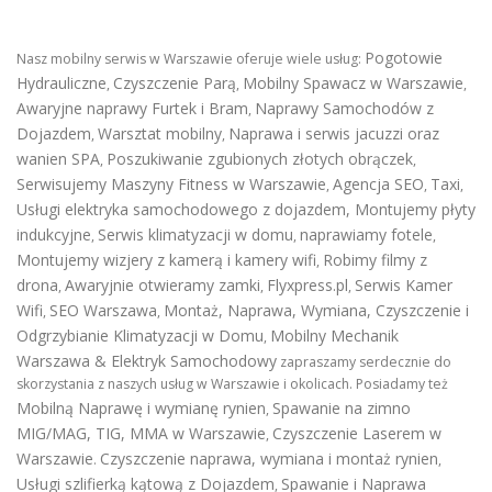
Pogotowie
Nasz mobilny serwis w Warszawie oferuje wiele usług:
Hydrauliczne
Czyszczenie Parą
Mobilny Spawacz w Warszawie
,
,
,
Awaryjne naprawy Furtek i Bram
Naprawy Samochodów z
,
Dojazdem
Warsztat mobilny
Naprawa i serwis jacuzzi oraz
,
,
wanien SPA
Poszukiwanie zgubionych złotych obrączek
,
,
Serwisujemy Maszyny Fitness w Warszawie
Agencja SEO
Taxi
,
,
,
Usługi elektryka samochodowego z dojazdem
,
Montujemy płyty
indukcyjne
Serwis klimatyzacji w domu
naprawiamy fotele
,
,
,
Montujemy wizjery z kamerą i kamery wifi
Robimy filmy z
,
drona
Awaryjnie otwieramy zamki
Flyxpress.pl
Serwis Kamer
,
,
,
Wifi
SEO Warszawa
Montaż, Naprawa, Wymiana, Czyszczenie i
,
,
Odgrzybianie Klimatyzacji w Domu
Mobilny Mechanik
,
Warszawa & Elektryk Samochodowy
zapraszamy serdecznie do
skorzystania z naszych usług w Warszawie i okolicach. Posiadamy też
Mobilną Naprawę i wymianę rynien
Spawanie na zimno
,
MIG/MAG, TIG, MMA w Warszawie
Czyszczenie Laserem w
,
Warszawie
Czyszczenie naprawa, wymiana i montaż rynien
.
,
Usługi szlifierką kątową z Dojazdem
Spawanie i Naprawa
,