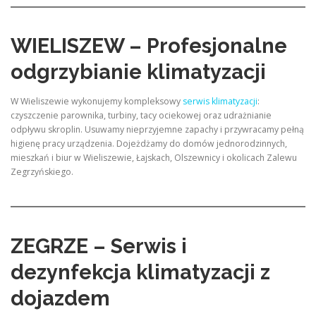
WIELISZEW – Profesjonalne
odgrzybianie klimatyzacji
W Wieliszewie wykonujemy kompleksowy
serwis klimatyzacji
:
czyszczenie parownika, turbiny, tacy ociekowej oraz udrażnianie
odpływu skroplin. Usuwamy nieprzyjemne zapachy i przywracamy pełną
higienę pracy urządzenia. Dojeżdżamy do domów jednorodzinnych,
mieszkań i biur w Wieliszewie, Łajskach, Olszewnicy i okolicach Zalewu
Zegrzyńskiego.
ZEGRZE – Serwis i
dezynfekcja klimatyzacji z
dojazdem