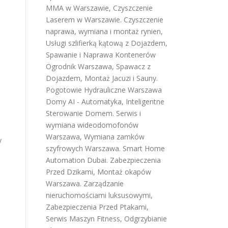
MMA w Warszawie
,
Czyszczenie
Laserem w Warszawie
.
Czyszczenie
naprawa, wymiana i montaż rynien
,
Usługi szlifierką kątową z Dojazdem
,
Spawanie i Naprawa Kontenerów
Ogrodnik Warszawa
,
Spawacz z
Dojazdem
,
Montaż Jacuzi i Sauny
.
Pogotowie Hydrauliczne Warszawa
Domy AI - Automatyka, Inteligentne
Sterowanie Domem
.
Serwis i
wymiana wideodomofonów
Warszawa
,
Wymiana zamków
y
szyfrowych Warszawa
.
Smart Home
Automation Dubai
.
Zabezpieczenia
Przed Dzikami
,
Montaż okapów
Warszawa
.
Zarządzanie
nieruchomościami luksusowymi
,
Zabezpieczenia Przed Ptakami
,
Serwis Maszyn Fitness
,
Odgrzybianie