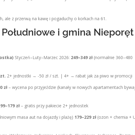
7 h, ale z przerwą na kawę i pogaduchy o korkach na 61.
 Południowe i gmina Nieporęt
nostka)
Styczeń–Luty–Marzec 2026:
249–349 zł
(normalnie 360–480
zt.
2+ jednostki → -50 zł / szt. | 4+ → rabat jak za piwo w promocji
0 zł
– wycena po przyjeździe (kanały w nowych apartamentach bywa
99–179 zł
– gratis przy pakiecie 2+ jednostek
niowym masa aut na dojazdy i plażę)
179–229 zł
(ozon + chemia + 