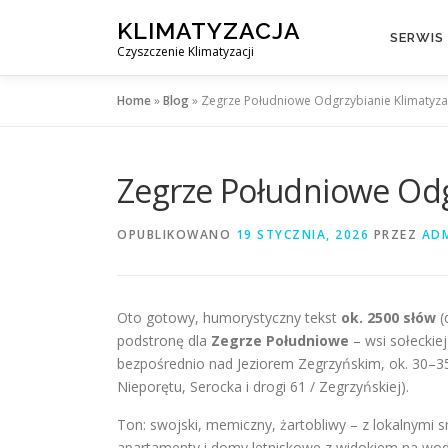
Przejdź
KLIMATYZACJA
do
SERWIS
Czyszczenie Klimatyzacji
treści
Home
»
Blog
»
Zegrze Południowe Odgrzybianie Klimatyz
Zegrze Południowe Odg
OPUBLIKOWANO
19 STYCZNIA, 2026
PRZEZ
AD
Oto gotowy, humorystyczny tekst
ok. 2500 słów
(
podstronę dla
Zegrze Południowe
– wsi sołeckie
bezpośrednio nad Jeziorem Zegrzyńskim, ok. 30–35
Nieporętu, Serocka i drogi 61 / Zegrzyńskiej).
Ton: swojski, memiczny, żartobliwy – z lokalnymi 
apartamenty i domy letniskowe z widokiem na wodę, 