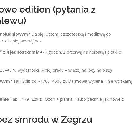
we edition (pytania z
alewu)
 Południowym?
Da się. Octem, szczoteczką i modlitwą do
ro. Lepiej wezwij nas.
² z 4 jednostkami?
4–7 godzin. Z przerwą na herbatę i plotki o
20–40 % wydajności. Mniej prądu = więcej na lody na plaży.
iowym?
Tak! Split od ~1700–4500 zł. Darmowa wycena – nie wciskam
aunie
Tak – 179–229 zł. Ozon + pianka = auto pachnie jak nowe z
bez smrodu w Zegrzu