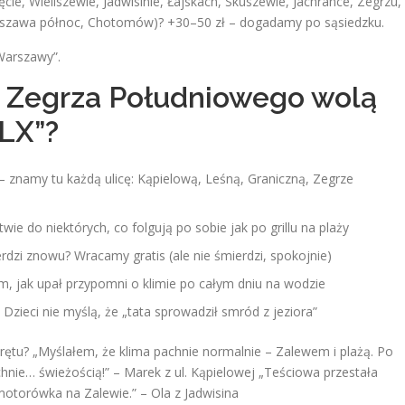
e, Wieliszewie, Jadwisinie, Łajskach, Skuszewie, Jachrance, Zegrzu,
arszawa północ, Chotomów)? +30–50 zł – dogadamy po sąsiedzku.
 Warszawy”.
 Zegrza Południowego wolą
OLX”?
– znamy tu każdą ulicę: Kąpielową, Leśną, Graniczną, Zegrze
e do niektórych, co folgują po sobie jak po grillu na plaży
dzi znowu? Wracamy gratis (ale nie śmierdzi, spokojnie)
m, jak upał przypomni o klimie po całym dniu na wodzie
u. Dzieci nie myślą, że „tata sprowadził smród z jeziora”
ętu? „Myślałem, że klima pachnie normalnie – Zalewem i plażą. Po
nie… świeżością!” – Marek z ul. Kąpielowej „Teściowa przestała
motorówka na Zalewie.” – Ola z Jadwisina