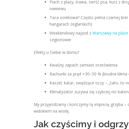
Piach z plaży, trawa, sierść psa, kurz z d
nawiewu
Taca ociekowa? Często pełna czarnej brei –
hangarach żeglarskich)
Weekendowy najazd z
Warszawy na plaże 
Legionowie
Efekty u Ciebie w domu?
Kwaśny zapach zamiast orzeźwienia
Rachunki za prąd +30–50 % (brudna klima ci
Kaszel, katar, swędzące oczy – „tato, to 
Klimatyzator zużywa się szybciej niż bater
My przyjeżdżamy i kończymy tę imprezę grzyba – 
widokiem na wodę.
Jak czyścimy i odgrz