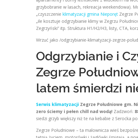
grzybobranie w lasach, rekreacja weekendowa). Mo
„czyszczenie
klimatyzacji gmina Nieporęt
Zegrze Po
„ile kosztuje odgrzybianie klimy w Zegrzu Połudn
Zegrzyński” itp. Struktura H1/H2/H3, listy, CTA, ko
Wrzuć jako /odgrzybianie-klimatyzacji-zegrze-polu
Odgrzybianie i Cz
Zegrze Południo
latem śmierdzi n
Serwis klimatyzacji
Zegrze Południowe gm. Nie
zero ściemy i pełen chill nad wodą!
Zadzwoń:
8
siedzi grzyb większy niż te na kebabie z Serocka p
Zegrze Południowe – ta malownicza wieś bezpośred
tętnią życiem, motorówki i żaglówki śmigają, a n