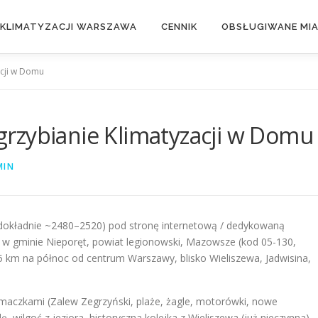
 KLIMATYZACJI WARSZAWA
CENNIK
OBSŁUGIWANE MI
acji w Domu
rzybianie Klimatyzacji w Domu
MIN
dokładnie ~2480–2520) pod stronę internetową / dedykowaną
j w gminie Nieporęt, powiat legionowski, Mazowsze (kod 05-130,
 km na północ od centrum Warszawy, blisko Wieliszewa, Jadwisina,
smaczkami (Zalew Zegrzyński, plaże, żagle, motorówki, nowe
wilgoć z jeziora, historyczna kolejka z Wieliszewa (już nieczynna),