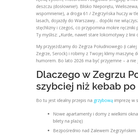
deszczu (dosłownie!). Blisko Nieporętu, Wieliszewa, 
wspomnienie), a droga 61 / Zegrzyńska huczy w tle. 
lasach, dojazdy do Warszawy… dopóki nie włączysz k
stęchlizny i czegoś, co przypomina mokre ręczniki po
Ty myślisz: „Kurde, nawet stare lokomotywy z linii 
My przyjeżdżamy do Zegrza Południowego (i całej ok
Zegrze, Serock) i robimy z Twojej klimy maszynę d
humorem. Bo lato 2026 ma być przyjemne – a nie 
Dlaczego w Zegrzu P
szybciej niż kebab p
Bo tu jest idealny przepis na
grzybową
imprezę w sp
Nowe apartamenty i domy z wielkimi oknam
bilety na plażę)
Bezpośrednio nad Zalewem Zegrzyńskim → 