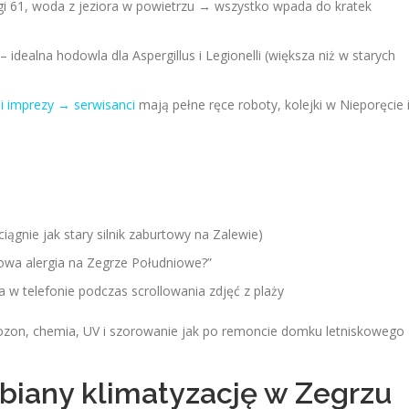
rogi 61, woda z jeziora w powietrzu → wszystko wpada do kratek
 idealna hodowla dla Aspergillus i Legionelli (większa niż w starych
i imprezy → serwisanci
mają pełne ręce roboty, kolejki w Nieporęcie 
ągnie jak stary silnik zaburtowy na Zalewie)
nowa alergia na Zegrze Południowe?”
ia w telefonie podczas scrollowania zdjęć z plaży
ozon, chemia, UV i szorowanie jak po remoncie domku letniskowego 
ybiany klimatyzację w Zegrzu