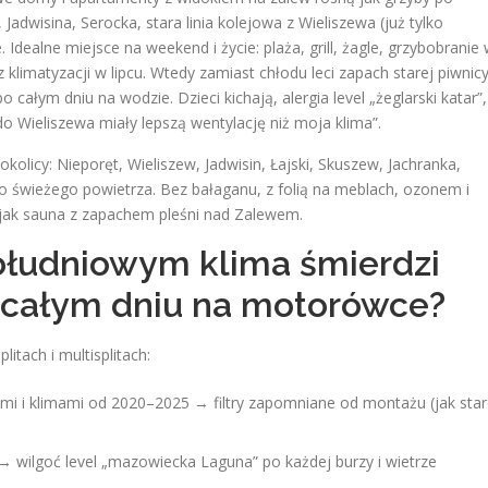
Jadwisina, Serocka, stara linia kolejowa z Wieliszewa (już tylko
Idealne miejsce na weekend i życie: plaża, grill, żagle, grzybobranie
limatyzacji w lipcu. Wtedy zamiast chłodu leci zapach starej piwnicy
 całym dniu na wodzie. Dzieci kichają, alergia level „żeglarski katar”,
do Wieliszewa miały lepszą wentylację niż moja klima”.
olicy: Nieporęt, Wieliszew, Jadwisin, Łajski, Skuszew, Jachranka,
o świeżego powietrza. Bez bałaganu, z folią na meblach, ozonem i
jak sauna z zapachem pleśni nad Zalewem.
ołudniowym klima śmierdzi
o całym dniu na motorówce?
litach i multisplitach:
i i klimami od 2020–2025 → filtry zapomniane od montażu (jak sta
wilgoć level „mazowiecka Laguna” po każdej burzy i wietrze