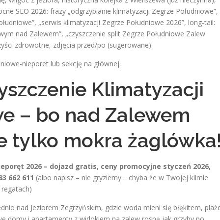
cne SEO 2026: frazy „odgrzybianie klimatyzacji Zegrze Południowe”,
łudniowe”, „serwis klimatyzacji Zegrze Południowe 2026”, long-tail:
iowym nad Zalewem”, „czyszczenie split Zegrze Południowe Zalew
rzyści zdrowotne, zdjęcia przed/po (sugerowane).
dniowe-nieporet lub sekcję na głównej.
yszczenie Klimatyzacji
we – bo nad Zalewem
ie tylko mokra żaglówka
poręt 2026 – dojazd gratis, ceny promocyjne styczeń 2026,
83 662 611
(albo napisz – nie gryziemy… chyba że w Twojej klimie
o regatach)
nio nad Jeziorem Zegrzyńskim, gdzie woda mieni się błękitem, plaż
owe domy i apartamenty z widokiem na zalew rosną jak grzyby po