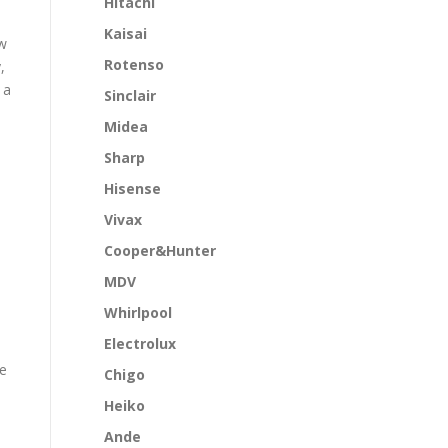
Hitachi
Kaisai
 w
Rotenso
,
 a
Sinclair
Midea
Sharp
Hisense
Vivax
Cooper&Hunter
MDV
Whirlpool
Electrolux
re
Chigo
Heiko
Ande