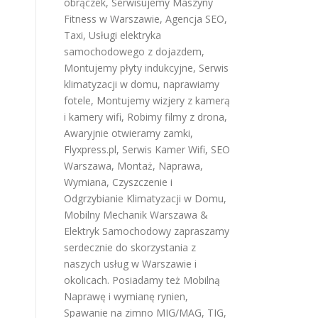
obrączek
,
Serwisujemy Maszyny
Fitness w Warszawie
,
Agencja SEO
,
Taxi
,
Usługi elektryka
samochodowego z dojazdem
,
Montujemy płyty indukcyjne
,
Serwis
klimatyzacji w domu
,
naprawiamy
fotele
,
Montujemy wizjery z kamerą
i kamery wifi
,
Robimy filmy z drona
,
Awaryjnie otwieramy zamki
,
Flyxpress.pl
,
Serwis Kamer Wifi
,
SEO
Warszawa
,
Montaż, Naprawa,
Wymiana, Czyszczenie i
Odgrzybianie Klimatyzacji w Domu
,
Mobilny Mechanik Warszawa &
Elektryk Samochodowy
zapraszamy
serdecznie do skorzystania z
naszych usług w Warszawie i
okolicach. Posiadamy też
Mobilną
Naprawę i wymianę rynien
,
Spawanie na zimno MIG/MAG, TIG,