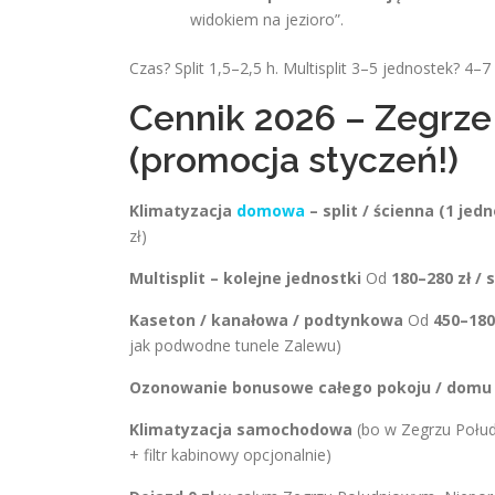
widokiem na jezioro”.
Czas? Split 1,5–2,5 h. Multisplit 3–5 jednostek? 4–
Cennik 2026 – Zegrze
(promocja styczeń!)
Klimatyzacja
domowa
– split / ścienna (1 jed
zł)
Multisplit – kolejne jednostki
Od
180–280 zł / s
Kaseton / kanałowa / podtynkowa
Od
450–180
jak podwodne tunele Zalewu)
Ozonowanie bonusowe całego pokoju / domu
Klimatyzacja samochodowa
(bo w Zegrzu Połud
+ filtr kabinowy opcjonalnie)