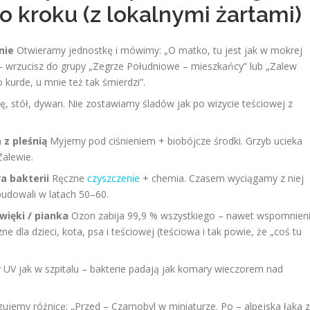
 kroku (z lokalnymi żartami)
nie
Otwieramy jednostkę i mówimy: „O matko, tu jest jak w mokrej
– wrzucisz do grupy „Zegrze Południowe – mieszkańcy” lub „Zalew
kurde, u mnie też tak śmierdzi”.
, stół, dywan. Nie zostawiamy śladów jak po wizycie teściowej z
 z pleśnią
Myjemy pod ciśnieniem + biobójcze środki. Grzyb ucieka
Zalewie.
a bakterii
Ręczne
czyszczenie
+ chemia. Czasem wyciągamy z niej
budowali w latach 50–60.
więki / pianka
Ozon zabija 99,9 % wszystkiego – nawet wspomnien
 dla dzieci, kota, psa i teściowej (teściowa i tak powie, że „coś tu
UV jak w szpitalu – bakterie padają jak komary wieczorem nad
ujemy różnicę: „Przed – Czarnobyl w miniaturze. Po – alpejska łąka z