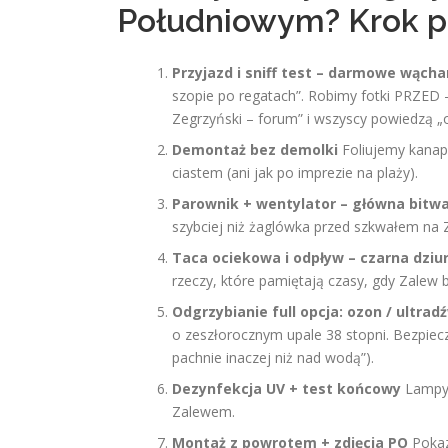
Południowym? Krok po
Przyjazd i sniff test – darmowe wącha
szopie po regatach”. Robimy fotki PRZED 
Zegrzyński – forum” i wszyscy powiedzą „o 
Demontaż bez demolki
Foliujemy kanapę
ciastem (ani jak po imprezie na plaży).
Parownik + wentylator – główna bitwa
szybciej niż żaglówka przed szkwałem na 
Taca ociekowa i odpływ – czarna dziur
rzeczy, które pamiętają czasy, gdy Zalew 
Odgrzybianie full opcja: ozon / ultradź
o zeszłorocznym upale 38 stopni. Bezpieczne
pachnie inaczej niż nad wodą”).
Dezynfekcja UV + test końcowy
Lampy 
Zalewem.
Montaż z powrotem + zdjęcia PO
Pokaz