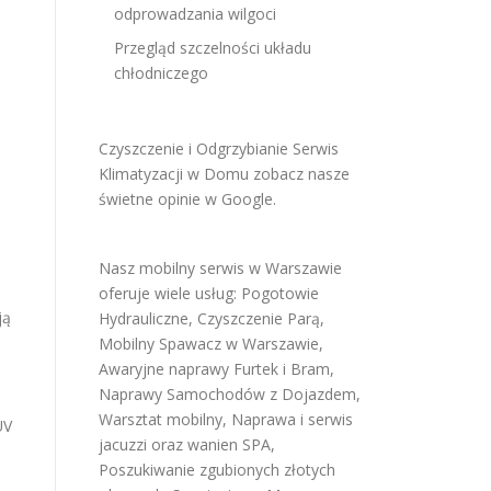
odprowadzania wilgoci
Przegląd szczelności układu
chłodniczego
Czyszczenie i Odgrzybianie Serwis
Klimatyzacji w Domu
zobacz nasze
świetne opinie w Google
.
Nasz mobilny serwis w Warszawie
oferuje wiele usług:
Pogotowie
ją
Hydrauliczne
,
Czyszczenie Parą
,
Mobilny Spawacz w Warszawie
,
Awaryjne naprawy Furtek i Bram
,
Naprawy Samochodów z Dojazdem
,
Warsztat mobilny
,
Naprawa i serwis
UV
jacuzzi oraz wanien SPA
,
Poszukiwanie zgubionych złotych