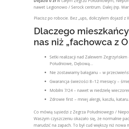
Dojazd 0 zł
w całym Zegrzu Południowym, Nieporęci
nawet Legionowo / Serock centrum. Dalej (np. W
Płacisz po robocie. Bez „ups, doliczyłem dojazd z
Dlaczego mieszkańcy
nas niż „fachowca z 
Setki realizacji nad Zalewem Zegrzyńskim 
Południowe, Dębową…
Nie zostawiamy bałaganu – w przeciwieństwi
Gwarancja świeżości 8–12 miesięcy – śmier
Mobilni 7/24 – nawet w niedzielę wieczore
Zdrowie first – mniej alergii, kaszlu, katar
Co mówią sąsiedzi z Zegrza Południowego / Niepor
Waszym czyszczeniu okazało się, że normalnie pach
marudzić na zapach. To był cud większy niż nowa 