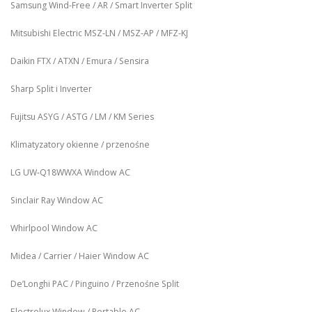
Samsung Wind-Free / AR / Smart Inverter Split
Mitsubishi Electric MSZ‑LN / MSZ‑AP / MFZ-KJ
Daikin FTX / ATXN / Emura / Sensira
Sharp Split i Inverter
Fujitsu ASYG / ASTG / LM / KM Series
Klimatyzatory okienne / przenośne
LG UW‑Q18WWXA Window AC
Sinclair Ray Window AC
Whirlpool Window AC
Midea / Carrier / Haier Window AC
De’Longhi PAC / Pinguino / Przenośne Split
Electrolux Window / Portable AC