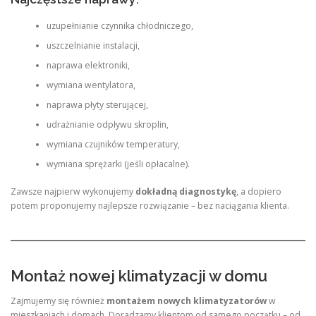
uzupełnianie czynnika chłodniczego,
uszczelnianie instalacji,
naprawa elektroniki,
wymiana wentylatora,
naprawa płyty sterującej,
udrażnianie odpływu skroplin,
wymiana czujników temperatury,
wymiana sprężarki (jeśli opłacalne).
Zawsze najpierw wykonujemy
dokładną diagnostykę
, a dopiero
potem proponujemy najlepsze rozwiązanie – bez naciągania klienta.
Montaż nowej klimatyzacji w domu
Zajmujemy się również
montażem nowych klimatyzatorów
w
mieszkaniach i domach. Doradzamy klientom od samego początku – od