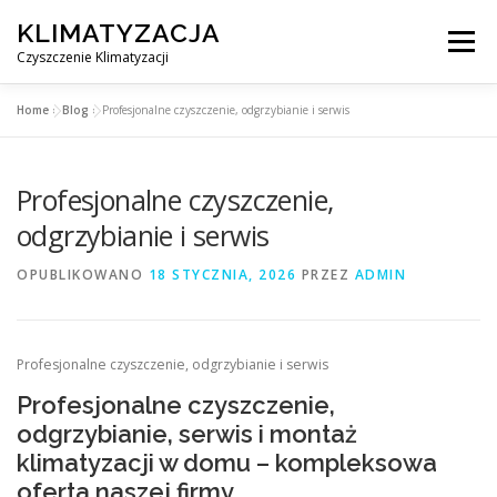
Przejdź
KLIMATYZACJA
do
Menu
treści
Czyszczenie Klimatyzacji
Home
»
Blog
»
Profesjonalne czyszczenie, odgrzybianie i serwis
SERWIS KLIMATYZACJI WARSZAWA
CENNIK
Profesjonalne czyszczenie,
OBSŁUGIWANE MIASTA POD WARSZAWĄ
BLOG
odgrzybianie i serwis
OPUBLIKOWANO
18 STYCZNIA, 2026
PRZEZ
ADMIN
KONTAKT
Profesjonalne czyszczenie, odgrzybianie i serwis
Profesjonalne czyszczenie,
odgrzybianie, serwis i montaż
klimatyzacji w domu – kompleksowa
oferta naszej firmy