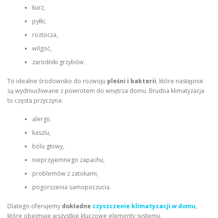
kurz,
pyłki,
roztocza,
wilgoć,
zarodniki grzybów.
To idealne środowisko do rozwoju
pleśni i bakterii
, które następnie
są wydmuchiwane z powrotem do wnętrza domu. Brudna klimatyzacja
to częsta przyczyna:
alergii,
kaszlu,
bólu głowy,
nieprzyjemnego zapachu,
problemów z zatokami,
pogorszenia samopoczucia.
Dlatego oferujemy
dokładne
czyszczenie klimatyzacji w domu
,
które obejmuje wszystkie kluczowe elementy systemu.