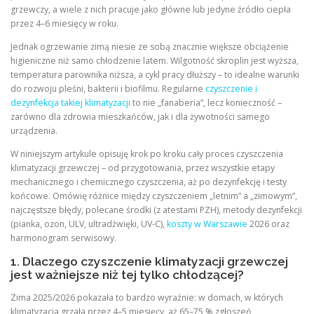
grzewczy, a wiele z nich pracuje jako główne lub jedyne źródło ciepła
przez 4–6 miesięcy w roku.
Jednak ogrzewanie zimą niesie ze sobą znacznie większe obciążenie
higieniczne niż samo chłodzenie latem. Wilgotność skroplin jest wyższa,
temperatura parownika niższa, a cykl pracy dłuższy – to idealne warunki
do rozwoju pleśni, bakterii i biofilmu. Regularne
czyszczenie i
dezynfekcja takiej klimatyzacji
to nie „fanaberia”, lecz konieczność –
zarówno dla zdrowia mieszkańców, jak i dla żywotności samego
urządzenia.
W niniejszym artykule opisuję krok po kroku cały proces czyszczenia
klimatyzacji grzewczej – od przygotowania, przez wszystkie etapy
mechanicznego i chemicznego czyszczenia, aż po dezynfekcję i testy
końcowe. Omówię różnice między czyszczeniem „letnim” a „zimowym”,
najczęstsze błędy, polecane środki (z atestami PZH), metody dezynfekcji
(pianka, ozon, ULV, ultradźwięki, UV-C),
koszty w Warszawie
2026 oraz
harmonogram serwisowy.
1. Dlaczego czyszczenie klimatyzacji grzewczej
jest ważniejsze niż tej tylko chłodzącej?
Zima 2025/2026 pokazała to bardzo wyraźnie: w domach, w których
klimatyzacja grzała przez 4–5 miesięcy, aż 65–75 % zgłoszeń