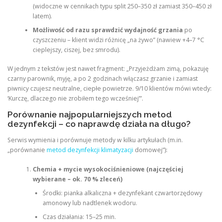
(widoczne w cennikach typu split 250–350 zł zamiast 350–450 zł
latem).
Możliwość od razu sprawdzić wydajność grzania
po
czyszczeniu – klient widzi różnicę „na żywo” (nawiew +4–7 °C
cieplejszy, ciszej, bez smrodu).
W jednym z tekstów jest nawet fragment: „Przyjeżdżam zimą, pokazuję
czarny parownik, myję, a po 2 godzinach włączasz grzanie i zamiast
piwnicy czujesz neutralne, ciepłe powietrze. 9/10 klientów mówi wtedy:
‘Kurczę, dlaczego nie zrobiłem tego wcześniej’”.
Porównanie najpopularniejszych metod
dezynfekcji – co naprawdę działa na długo?
Serwis wymienia i porównuje metody w kilku artykułach (m.in.
„porównanie
metod dezynfekcji klimatyzacji
domowej”):
Chemia + mycie wysokociśnieniowe (najczęściej
wybierane – ok. 70 % zleceń)
Środki: pianka alkaliczna + dezynfekant czwartorzędowy
amonowy lub nadtlenek wodoru.
Czas działania: 15–25 min.