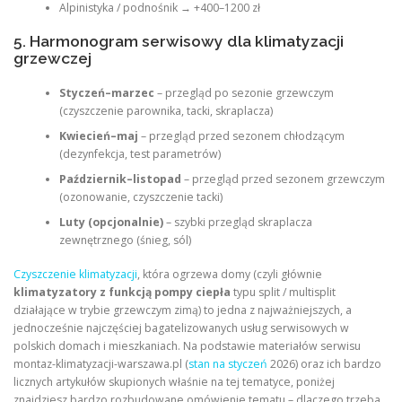
Alpinistyka / podnośnik → +400–1200 zł
5. Harmonogram serwisowy dla klimatyzacji
grzewczej
Styczeń–marzec
– przegląd po sezonie grzewczym
(czyszczenie parownika, tacki, skraplacza)
Kwiecień–maj
– przegląd przed sezonem chłodzącym
(dezynfekcja, test parametrów)
Październik–listopad
– przegląd przed sezonem grzewczym
(ozonowanie, czyszczenie tacki)
Luty (opcjonalnie)
– szybki przegląd skraplacza
zewnętrznego (śnieg, sól)
Czyszczenie klimatyzacji
, która ogrzewa domy (czyli głównie
klimatyzatory z funkcją pompy ciepła
typu split / multisplit
działające w trybie grzewczym zimą) to jedna z najważniejszych, a
jednocześnie najczęściej bagatelizowanych usług serwisowych w
polskich domach i mieszkaniach. Na podstawie materiałów serwisu
montaz-klimatyzacji-warszawa.pl (
stan na styczeń
2026) oraz ich bardzo
licznych artykułów skupionych właśnie na tej tematyce, poniżej
znajdziesz bardzo rozbudowane omówienie tematu – dlaczego trzeba