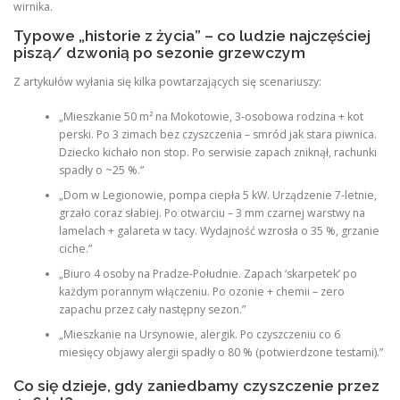
wirnika.
Typowe „historie z życia” – co ludzie najczęściej
piszą/ dzwonią po sezonie grzewczym
Z artykułów wyłania się kilka powtarzających się scenariuszy:
„Mieszkanie 50 m² na Mokotowie, 3-osobowa rodzina + kot
perski. Po 3 zimach bez czyszczenia – smród jak stara piwnica.
Dziecko kichało non stop. Po serwisie zapach zniknął, rachunki
spadły o ~25 %.”
„Dom w Legionowie, pompa ciepła 5 kW. Urządzenie 7-letnie,
grzało coraz słabiej. Po otwarciu – 3 mm czarnej warstwy na
lamelach + galareta w tacy. Wydajność wzrosła o 35 %, grzanie
ciche.”
„Biuro 4 osoby na Pradze-Południe. Zapach ‘skarpetek’ po
każdym porannym włączeniu. Po ozonie + chemii – zero
zapachu przez cały następny sezon.”
„Mieszkanie na Ursynowie, alergik. Po czyszczeniu co 6
miesięcy objawy alergii spadły o 80 % (potwierdzone testami).”
Co się dzieje, gdy zaniedbamy czyszczenie przez