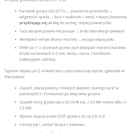
Parownik gorący (30–50 °C) → powietrze przechodzi →
wilgotność spada → kurz + naskórek + sierść + tłuszcz kuchenny
przyklejają się
jak klej do suchej, ciepłej powierzchni
Taca skroplin prawie nie pracuje → brak naturalnego płukania
Wentylator wiruje dłużej i mocniej → wciąga więcej pyłu
Efekt: po 1–2 sezonach grzewczych (listopad–marzec) warstwa
brudu na lamelach 2–5 mm, tłusta, czarna, z biofilmem
bakteryjnym i pleśnią
Typowe objawy po 2–4 latach bez czyszczenia (najczęściej zgłaszane w
Warszawie):
Zapach „starej piwnicy / mokrych skarpet / starego sera” w
pierwszych 5–10 minutach po włączeniu grzania
Spadek mocy grzewczej o 20–50 % (np. z 3,5 kW realnie tylko 2–
2,5 kW)
Wyższe zużycie prądu (COP spada z 4,2 na 2,8–3,2)
Ciemny pył / „sadza” lecąca z nawiewu