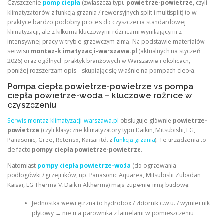
Czyszczenie
pomp ciepła
(zwłaszcza typu
powietrze-powietrze
, czyli
klimatyzatorów z funkcją grzania / rewersyjnych split i multisplit) to w
praktyce bardzo podobny proces do czyszczenia standardowej
klimatyzacji, ale z kilkoma kluczowymi różnicami wynikającymi z
intensywnej pracy w trybie grzewczym zimą. Na podstawie materiałów
serwisu
montaz-klimatyzacji-warszawa.pl
(aktualnych na styczeń
2026) oraz ogólnych praktyk branżowych w Warszawie i okolicach,
poniżej rozszerzam opis – skupiając się właśnie na pompach ciepła.
Pompa ciepła powietrze-powietrze vs pompa
ciepła powietrze-woda – kluczowe różnice w
czyszczeniu
Serwis montaz-klimatyzacji-warszawa.pl
obsługuje głównie
powietrze-
powietrze
(czyli klasyczne klimatyzatory typu Daikin, Mitsubishi, LG,
Panasonic, Gree, Rotenso, Kaisai itd. z
funkcją grzania
). Te urządzenia to
de facto
pompy ciepła powietrze-powietrze
.
Natomiast
pompy ciepła powietrze-woda
(do ogrzewania
podłogówki / grzejników, np. Panasonic Aquarea, Mitsubishi Zubadan,
Kaisai, LG Therma V, Daikin Altherma) mają zupełnie inną budowę:
Jednostka wewnętrzna to hydrobox / zbiornik c.w.u. / wymiennik
płytowy → nie ma parownika z lamelami w pomieszczeniu