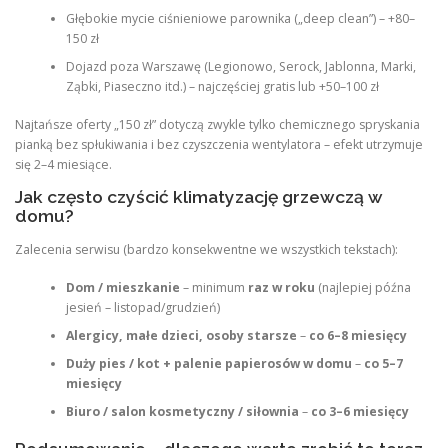
Głębokie mycie ciśnieniowe parownika („deep clean”) – +80–
150 zł
Dojazd poza Warszawę (Legionowo, Serock, Jablonna, Marki,
Ząbki, Piaseczno itd.) – najczęściej gratis lub +50–100 zł
Najtańsze oferty „150 zł” dotyczą zwykle tylko chemicznego spryskania
pianką bez spłukiwania i bez czyszczenia wentylatora – efekt utrzymuje
się 2–4 miesiące.
Jak często czyścić klimatyzację grzewczą w
domu?
Zalecenia serwisu (bardzo konsekwentne we wszystkich tekstach):
Dom / mieszkanie
– minimum
raz w roku
(najlepiej późna
jesień – listopad/grudzień)
Alergicy, małe dzieci, osoby starsze
–
co 6–8 miesięcy
Duży pies / kot + palenie papierosów w domu
–
co 5–7
miesięcy
Biuro / salon kosmetyczny / siłownia
–
co 3–6 miesięcy