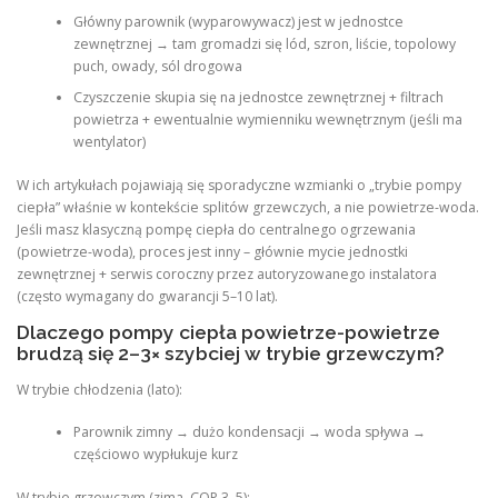
Główny parownik (wyparowywacz) jest w jednostce
zewnętrznej → tam gromadzi się lód, szron, liście, topolowy
puch, owady, sól drogowa
Czyszczenie skupia się na jednostce zewnętrznej + filtrach
powietrza + ewentualnie wymienniku wewnętrznym (jeśli ma
wentylator)
W ich artykułach pojawiają się sporadyczne wzmianki o „trybie pompy
ciepła” właśnie w kontekście splitów grzewczych, a nie powietrze-woda.
Jeśli masz klasyczną pompę ciepła do centralnego ogrzewania
(powietrze-woda), proces jest inny – głównie mycie jednostki
zewnętrznej + serwis coroczny przez autoryzowanego instalatora
(często wymagany do gwarancji 5–10 lat).
Dlaczego pompy ciepła powietrze-powietrze
brudzą się 2–3× szybciej w trybie grzewczym?
W trybie chłodzenia (lato):
Parownik zimny → dużo kondensacji → woda spływa →
częściowo wypłukuje kurz
W trybie grzewczym (zima, COP 3–5):