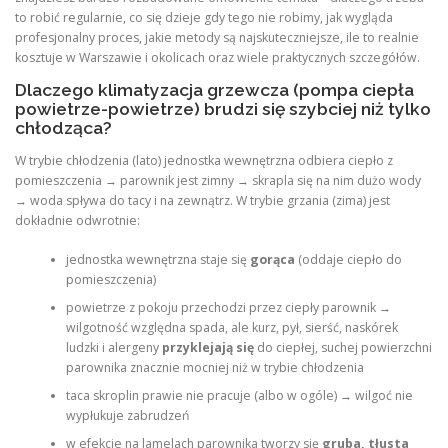
to robić regularnie, co się dzieje gdy tego nie robimy, jak wygląda
profesjonalny proces, jakie metody są najskuteczniejsze, ile to realnie
kosztuje w Warszawie i okolicach oraz wiele praktycznych szczegółów.
Dlaczego klimatyzacja grzewcza (pompa ciepła
powietrze-powietrze) brudzi się szybciej niż tylko
chłodząca?
W trybie chłodzenia (lato) jednostka wewnętrzna odbiera ciepło z
pomieszczenia → parownik jest zimny → skrapla się na nim dużo wody
→ woda spływa do tacy i na zewnątrz. W trybie grzania (zima) jest
dokładnie odwrotnie:
jednostka wewnętrzna staje się
gorąca
(oddaje ciepło do
pomieszczenia)
powietrze z pokoju przechodzi przez ciepły parownik →
wilgotność względna spada, ale kurz, pył, sierść, naskórek
ludzki i alergeny
przyklejają się
do ciepłej, suchej powierzchni
parownika znacznie mocniej niż w trybie chłodzenia
taca skroplin prawie nie pracuje (albo w ogóle) → wilgoć nie
wypłukuje zabrudzeń
w efekcie na lamelach parownika tworzy się
gruba, tłusta