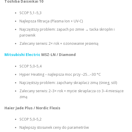
Toshiba Daiseikai 10
SCOP 5,1–5,3
Najlepsza filtracja (Plasma Ion + UV-C)
Najczęstszy problem: zapach po zimie → tacka skroplin i
parownik
Zalecany serwis: 2× rok + ozonowanie jesienią
Mitsubishi Electric
MSZ-LN / Diamond
SCOP 5,0–5,4
Hyper Heating – najlepsza moc przy –25…–30 °C
Najczęstszy problem: zapchany skraplacz zimą (śnieg, sól)
Zalecany serwis: 2–3× rok + mycie skraplacza co 3–4 miesiące
zimą
Haier Jade Plus / Nordic Flexis
SCOP 5,0–5,2
Najlepszy stosunek ceny do parametrów