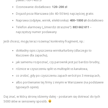
pakiet 700–1400 zł
Ozonowanie dodatkowo:
120–200 zł
Dojazd poza Warszawa (do 40–50 km): najczęściej gratis
Naprawa (odpływ, wirnik, elektronika):
400–1800 zł
dodatkowo
Telefon alarmowy („śmierdzi strasznie”):
883 662 611
–
najczęstszy numer podawany
Jeśli chcesz, mogę teraz rozwinąć konkretny fragment, np.:
dokładny opis czyszczenia wirnika/turbiny (dlaczego to
kluczowe dla zapachu),
jak samemu rozpoznać, czy parownik jest już bardzo brudny,
różnice w czyszczeniu split vs multisplit vs kanałowa,
co zrobić, gdy po czyszczeniu zapach wrócił po 3 miesiącach,
albo porównanie tej firmy z innymi w Warszawie (na podstawie
typowych opinii).
Daj znać, w którą stronę idziemy dalej – postaram się dotrwać do tych
5000 słów w sensowny sposób.