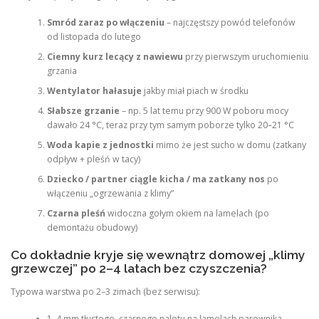
Smród zaraz po włączeniu
– najczęstszy powód telefonów
od listopada do lutego
Ciemny kurz lecący z nawiewu
przy pierwszym uruchomieniu
grzania
Wentylator hałasuje
jakby miał piach w środku
Słabsze grzanie
– np. 5 lat temu przy 900 W poboru mocy
dawało 24 °C, teraz przy tym samym poborze tylko 20–21 °C
Woda kapie z jednostki
mimo że jest sucho w domu (zatkany
odpływ + pleśń w tacy)
Dziecko / partner ciągle kicha / ma zatkany nos
po
włączeniu „ogrzewania z klimy”
Czarna pleśń
widoczna gołym okiem na lamelach (po
demontażu obudowy)
Co dokładnie kryje się wewnątrz domowej „klimy
grzewczej” po 2–4 latach bez czyszczenia?
Typowa warstwa po 2–3 zimach (bez serwisu):
1–4 mm tłustego, czarnego nalotu na lamelach parownika