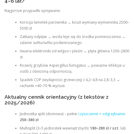
4–6 lat?
Najgorsze przypadki opisywane:
Korozja lamelek parownika → koszt wymiany wymiennika 2500–
5500 zł.
Zatkany odpływ → woda leje się do środka pomieszczenia →
zalanie sufitu/sufitu podwieszanego.
Awaria elektroniki od wilgoci i pleśni → płyta główna 1200–2800
zł.
Rozwój grzybów Aspergillus fumigatus → poważne infekcje u
osób z obniżoną odpornością.
Spadek COP (wydajności grzewczej) z 4,2–4,8 na 2,8–3,3 →
rachunki +40–70 % wyższe.
Aktualny cennik orientacyjny (z tekstów z
2025/2026)
Jednostka split (domowa) – pełne
czyszczenie + odgrzybianie
:
250–380 zł
Multisplit (3–5 jednostek wewnętrznych):
180–280 zł / szt.
lub