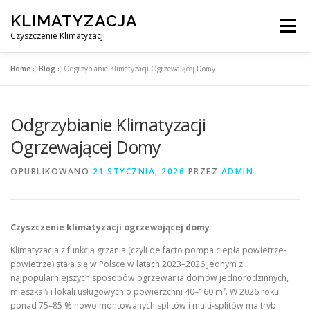
Przejdź
KLIMATYZACJA
do
Menu
treści
Czyszczenie Klimatyzacji
Home
»
Blog
»
Odgrzybianie Klimatyzacji Ogrzewającej Domy
SERWIS KLIMATYZACJI WARSZAWA
CENNIK
Odgrzybianie Klimatyzacji
OBSŁUGIWANE MIASTA POD WARSZAWĄ
BLOG
Ogrzewającej Domy
OPUBLIKOWANO
21 STYCZNIA, 2026
PRZEZ
ADMIN
KONTAKT
Czyszczenie klimatyzacji ogrzewającej domy
Klimatyzacja z funkcją grzania (czyli de facto pompa ciepła powietrze-
powietrze) stała się w Polsce w latach 2023–2026 jednym z
najpopularniejszych sposobów ogrzewania domów jednorodzinnych,
mieszkań i lokali usługowych o powierzchni 40–160 m². W 2026 roku
ponad 75–85 % nowo montowanych splitów i multi-splitów ma tryb