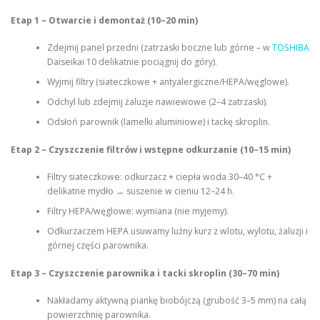
Etap 1 – Otwarcie i demontaż (10–20 min)
Zdejmij panel przedni (zatrzaski boczne lub górne – w
TOSHIBA
Daiseikai 10 delikatnie pociągnij do góry).
Wyjmij filtry (siateczkowe + antyalergiczne/HEPA/węglowe).
Odchyl lub zdejmij żaluzje nawiewowe (2–4 zatrzaski).
Odsłoń parownik (lamelki aluminiowe) i tackę skroplin.
Etap 2 – Czyszczenie filtrów i wstępne odkurzanie (10–15 min)
Filtry siateczkowe: odkurzacz + ciepła woda 30–40 °C +
delikatne mydło → suszenie w cieniu 12–24 h.
Filtry HEPA/węglowe: wymiana (nie myjemy).
Odkurzaczem HEPA usuwamy luźny kurz z wlotu, wylotu, żaluzji i
górnej części parownika.
Etap 3 – Czyszczenie parownika i tacki skroplin (30–70 min)
Nakładamy aktywną piankę biobójczą (grubość 3–5 mm) na całą
powierzchnię parownika.