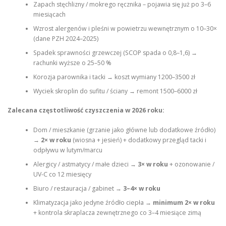
Zapach stęchlizny / mokrego ręcznika – pojawia się już po 3–6
miesiącach
Wzrost alergenów i pleśni w powietrzu wewnętrznym o 10–30×
(dane PZH 2024–2025)
Spadek sprawności grzewczej (SCOP spada o 0,8–1,6) →
rachunki wyższe o 25–50 %
Korozja parownika i tacki → koszt wymiany 1200–3500 zł
Wyciek skroplin do sufitu / ściany → remont 1500–6000 zł
Zalecana częstotliwość czyszczenia w 2026 roku:
Dom / mieszkanie (grzanie jako główne lub dodatkowe źródło)
→
2× w roku
(wiosna + jesień) + dodatkowy przegląd tacki i
odpływu w lutym/marcu
Alergicy / astmatycy / małe dzieci →
3× w roku
+ ozonowanie /
UV-C co 12 miesięcy
Biuro / restauracja / gabinet →
3–4× w roku
Klimatyzacja jako jedyne źródło ciepła →
minimum 2× w roku
+ kontrola skraplacza zewnętrznego co 3–4 miesiące zimą