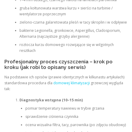
gruba kołtunowata warstwa kurzu + sierści na turbinie /
wentylatorze poprzecznym
zielono-czarna galaretowata pleśń w tacy skroplin i w odpływie
bakterie Legionella, gronkowce, Aspergillus, Cladosporium,
Alternaria (najczęstsze grzyby alergenne)
roztocza kurzu domowego rozwijające się w wilgotnych
resztkach
Profesjonalny proces czyszczenia – krok po
kroku (jak robi to opisany serwis)
Na podstawie ich opisów (prawie identycznych w kilkunastu artykułach)
standardowa procedura dla
domowej klimatyzacji
grzewczej wygląda
tak:
Diagnostyka wstępna (10–15 min)
pomiar temperatury nawiewu w trybie grzania
sprawdzenie ciśnienia czynnika
ocena wizualna filtra, tacy, parownika (po zdjęciu obudowy)