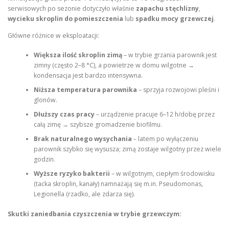
serwisowych po sezonie dotyczyło właśnie
zapachu stęchlizny
,
wycieku skroplin do pomieszczenia
lub
spadku mocy grzewczej
.
Główne różnice w eksploatacji:
Większa ilość skroplin zimą
– w trybie grzania parownik jest
zimny (często 2–8 °C), a powietrze w domu wilgotne →
kondensacja jest bardzo intensywna.
Niższa temperatura parownika
– sprzyja rozwojowi pleśni i
glonów.
Dłuższy czas pracy
– urządzenie pracuje 6–12 h/dobę przez
całą zimę → szybsze gromadzenie biofilmu.
Brak naturalnego wysychania
– latem po wyłączeniu
parownik szybko się wysusza; zimą zostaje wilgotny przez wiele
godzin.
Wyższe ryzyko bakterii
– w wilgotnym, ciepłym środowisku
(tacka skroplin, kanały) namnażają się m.in. Pseudomonas,
Legionella (rzadko, ale zdarza się).
Skutki zaniedbania czyszczenia w trybie grzewczym: