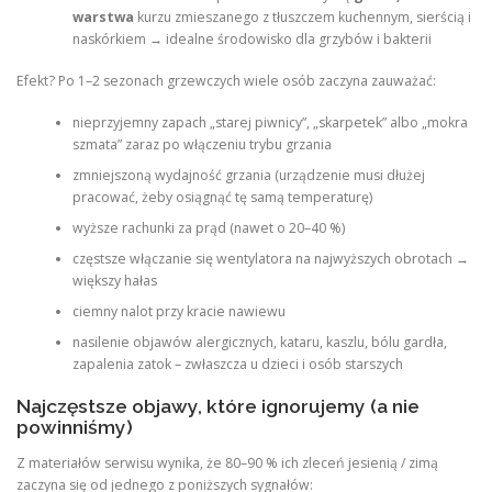
warstwa
kurzu zmieszanego z tłuszczem kuchennym, sierścią i
naskórkiem → idealne środowisko dla grzybów i bakterii
Efekt? Po 1–2 sezonach grzewczych wiele osób zaczyna zauważać:
nieprzyjemny zapach „starej piwnicy”, „skarpetek” albo „mokra
szmata” zaraz po włączeniu trybu grzania
zmniejszoną wydajność grzania (urządzenie musi dłużej
pracować, żeby osiągnąć tę samą temperaturę)
wyższe rachunki za prąd (nawet o 20–40 %)
częstsze włączanie się wentylatora na najwyższych obrotach →
większy hałas
ciemny nalot przy kracie nawiewu
nasilenie objawów alergicznych, kataru, kaszlu, bólu gardła,
zapalenia zatok – zwłaszcza u dzieci i osób starszych
Najczęstsze objawy, które ignorujemy (a nie
powinniśmy)
Z materiałów serwisu wynika, że 80–90 % ich zleceń jesienią / zimą
zaczyna się od jednego z poniższych sygnałów: