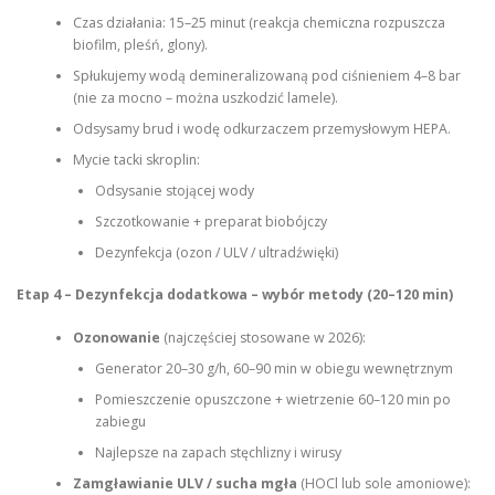
Czas działania: 15–25 minut (reakcja chemiczna rozpuszcza
biofilm, pleśń, glony).
Spłukujemy wodą demineralizowaną pod ciśnieniem 4–8 bar
(nie za mocno – można uszkodzić lamele).
Odsysamy brud i wodę odkurzaczem przemysłowym HEPA.
Mycie tacki skroplin:
Odsysanie stojącej wody
Szczotkowanie + preparat biobójczy
Dezynfekcja (ozon / ULV / ultradźwięki)
Etap 4 – Dezynfekcja dodatkowa – wybór metody (20–120 min)
Ozonowanie
(najczęściej stosowane w 2026):
Generator 20–30 g/h, 60–90 min w obiegu wewnętrznym
Pomieszczenie opuszczone + wietrzenie 60–120 min po
zabiegu
Najlepsze na zapach stęchlizny i wirusy
Zamgławianie ULV / sucha mgła
(HOCl lub sole amoniowe):