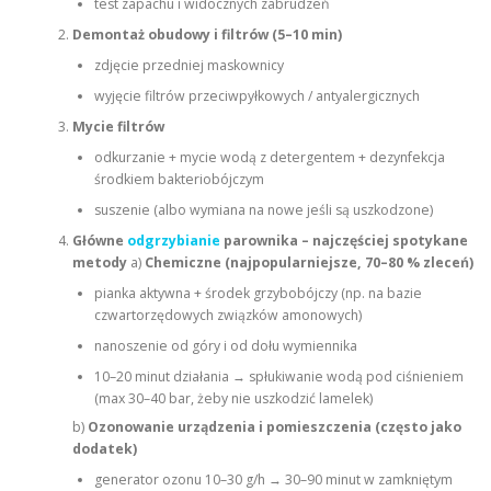
test zapachu i widocznych zabrudzeń
Demontaż obudowy i filtrów (5–10 min)
zdjęcie przedniej maskownicy
wyjęcie filtrów przeciwpyłkowych / antyalergicznych
Mycie filtrów
odkurzanie + mycie wodą z detergentem + dezynfekcja
środkiem bakteriobójczym
suszenie (albo wymiana na nowe jeśli są uszkodzone)
Główne
odgrzybianie
parownika – najczęściej spotykane
metody
a)
Chemiczne (najpopularniejsze, 70–80 % zleceń)
pianka aktywna + środek grzybobójczy (np. na bazie
czwartorzędowych związków amonowych)
nanoszenie od góry i od dołu wymiennika
10–20 minut działania → spłukiwanie wodą pod ciśnieniem
(max 30–40 bar, żeby nie uszkodzić lamelek)
b)
Ozonowanie urządzenia i pomieszczenia (często jako
dodatek)
generator ozonu 10–30 g/h → 30–90 minut w zamkniętym