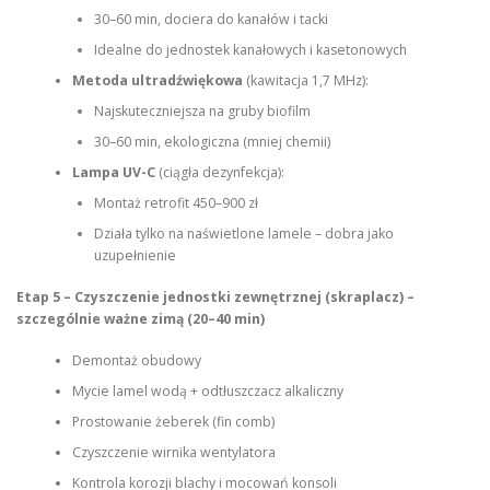
30–60 min, dociera do kanałów i tacki
Idealne do jednostek kanałowych i kasetonowych
Metoda ultradźwiękowa
(kawitacja 1,7 MHz):
Najskuteczniejsza na gruby biofilm
30–60 min, ekologiczna (mniej chemii)
Lampa UV-C
(ciągła dezynfekcja):
Montaż retrofit 450–900 zł
Działa tylko na naświetlone lamele – dobra jako
uzupełnienie
Etap 5 – Czyszczenie jednostki zewnętrznej (skraplacz) –
szczególnie ważne zimą (20–40 min)
Demontaż obudowy
Mycie lamel wodą + odtłuszczacz alkaliczny
Prostowanie żeberek (fin comb)
Czyszczenie wirnika wentylatora
Kontrola korozji blachy i mocowań konsoli