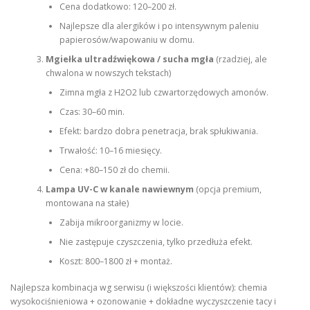
Cena dodatkowo: 120–200 zł.
Najlepsze dla alergików i po intensywnym paleniu
papierosów/wapowaniu w domu.
Mgiełka ultradźwiękowa / sucha mgła
(rzadziej, ale
chwalona w nowszych tekstach)
Zimna mgła z H2O2 lub czwartorzędowych amonów.
Czas: 30–60 min.
Efekt: bardzo dobra penetracja, brak spłukiwania.
Trwałość: 10–16 miesięcy.
Cena: +80–150 zł do chemii.
Lampa UV-C w kanale nawiewnym
(opcja premium,
montowana na stałe)
Zabija mikroorganizmy w locie.
Nie zastępuje czyszczenia, tylko przedłuża efekt.
Koszt: 800–1800 zł + montaż.
Najlepsza kombinacja wg serwisu (i większości klientów): chemia
wysokociśnieniowa + ozonowanie + dokładne wyczyszczenie tacy i