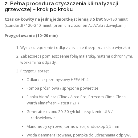
2. Pełna procedura czyszczenia klimatyzacji
grzewczej – krok po kroku
Czas całkowity na jedną jednostkę ścienną 3,5 kW:
90–180 minut
(standard) / 120–240 minut (premium z ozonem/ULV/ultradźwiękami)
Przygotowanie (10–20 min)
Wyłącz urządzenie i odłącz zasilanie (bezpiecznik lub wtyczka).
Zabezpiecz pomieszczenie folią malarską, matami ochronnymi,
workami na odpady.
Przygotuj sprzęt:
Odkurzacz przemysłowy HEPA H14
Pompa próżniowa / sprężone powietrze
Pianka biobójcza (Clinex Airco Pro, Errecom Clima Clean,
Wurth Klimafresh – atest PZH)
Generator ozonu 20–30 g/h lub urządzenie ULV /
ultradźwiękowe
Manometry cyfrowe, termowizor, endoskop 5,5 mm
Woda demineralizowana, pompka do udrażniania odpływu