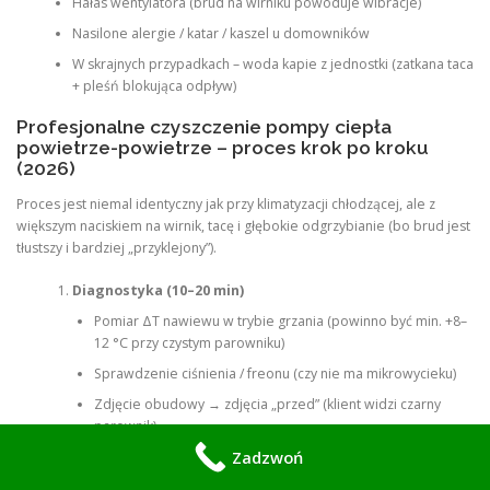
Hałas wentylatora (brud na wirniku powoduje wibracje)
Nasilone alergie / katar / kaszel u domowników
W skrajnych przypadkach – woda kapie z jednostki (zatkana taca
+ pleśń blokująca odpływ)
Profesjonalne czyszczenie pompy ciepła
powietrze-powietrze – proces krok po kroku
(2026)
Proces jest niemal identyczny jak przy klimatyzacji chłodzącej, ale z
większym naciskiem na wirnik, tacę i głębokie odgrzybianie (bo brud jest
tłustszy i bardziej „przyklejony”).
Diagnostyka (10–20 min)
Pomiar ΔT nawiewu w trybie grzania (powinno być min. +8–
12 °C przy czystym parowniku)
Sprawdzenie ciśnienia / freonu (czy nie ma mikrowycieku)
Zdjęcie obudowy → zdjęcia „przed” (klient widzi czarny
parownik)
Zadzwoń
Filtry
– mycie / wymiana (zawsze)
Parownik (wymiennik wewnętrzny)