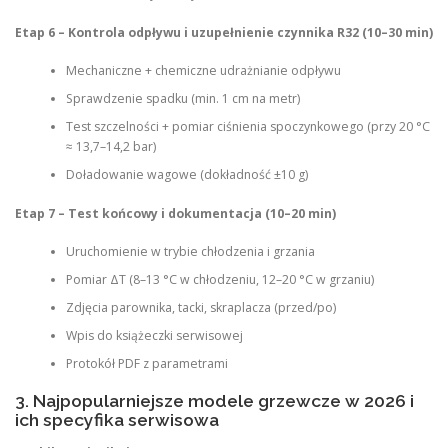
Etap 6 – Kontrola odpływu i uzupełnienie czynnika R32 (10–30 min)
Mechaniczne + chemiczne udrażnianie odpływu
Sprawdzenie spadku (min. 1 cm na metr)
Test szczelności + pomiar ciśnienia spoczynkowego (przy 20 °C
≈ 13,7–14,2 bar)
Doładowanie wagowe (dokładność ±10 g)
Etap 7 – Test końcowy i dokumentacja (10–20 min)
Uruchomienie w trybie chłodzenia i grzania
Pomiar ΔT (8–13 °C w chłodzeniu, 12–20 °C w grzaniu)
Zdjęcia parownika, tacki, skraplacza (przed/po)
Wpis do książeczki serwisowej
Protokół PDF z parametrami
3. Najpopularniejsze modele grzewcze w 2026 i
ich specyfika serwisowa