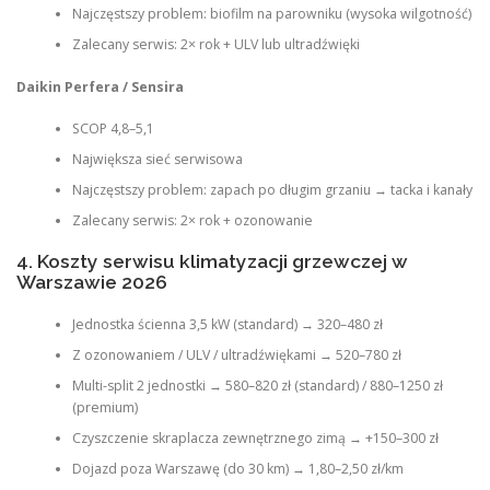
Najczęstszy problem: biofilm na parowniku (wysoka wilgotność)
Zalecany serwis: 2× rok + ULV lub ultradźwięki
Daikin Perfera / Sensira
SCOP 4,8–5,1
Największa sieć serwisowa
Najczęstszy problem: zapach po długim grzaniu → tacka i kanały
Zalecany serwis: 2× rok + ozonowanie
4. Koszty serwisu klimatyzacji grzewczej w
Warszawie 2026
Jednostka ścienna 3,5 kW (standard) → 320–480 zł
Z ozonowaniem / ULV / ultradźwiękami → 520–780 zł
Multi-split 2 jednostki → 580–820 zł (standard) / 880–1250 zł
(premium)
Czyszczenie skraplacza zewnętrznego zimą → +150–300 zł
Dojazd poza Warszawę (do 30 km) → 1,80–2,50 zł/km