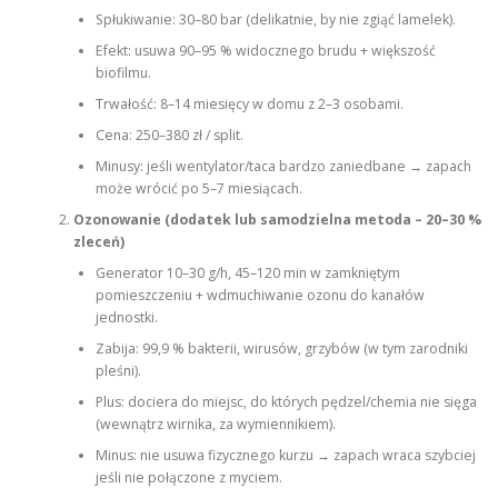
Spłukiwanie: 30–80 bar (delikatnie, by nie zgiąć lamelek).
Efekt: usuwa 90–95 % widocznego brudu + większość
biofilmu.
Trwałość: 8–14 miesięcy w domu z 2–3 osobami.
Cena: 250–380 zł / split.
Minusy: jeśli wentylator/taca bardzo zaniedbane → zapach
może wrócić po 5–7 miesiącach.
Ozonowanie (dodatek lub samodzielna metoda – 20–30 %
zleceń)
Generator 10–30 g/h, 45–120 min w zamkniętym
pomieszczeniu + wdmuchiwanie ozonu do kanałów
jednostki.
Zabija: 99,9 % bakterii, wirusów, grzybów (w tym zarodniki
pleśni).
Plus: dociera do miejsc, do których pędzel/chemia nie sięga
(wewnątrz wirnika, za wymiennikiem).
Minus: nie usuwa fizycznego kurzu → zapach wraca szybciej
jeśli nie połączone z myciem.