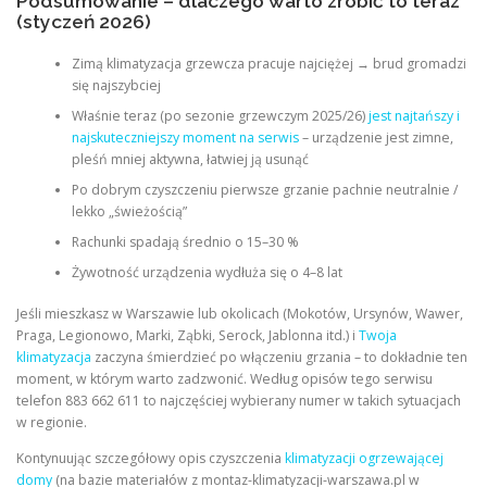
Podsumowanie – dlaczego warto zrobić to teraz
(styczeń 2026)
Zimą klimatyzacja grzewcza pracuje najciężej → brud gromadzi
się najszybciej
Właśnie teraz (po sezonie grzewczym 2025/26)
jest najtańszy i
najskuteczniejszy moment na serwis
– urządzenie jest zimne,
pleśń mniej aktywna, łatwiej ją usunąć
Po dobrym czyszczeniu pierwsze grzanie pachnie neutralnie /
lekko „świeżością”
Rachunki spadają średnio o 15–30 %
Żywotność urządzenia wydłuża się o 4–8 lat
Jeśli mieszkasz w Warszawie lub okolicach (Mokotów, Ursynów, Wawer,
Praga, Legionowo, Marki, Ząbki, Serock, Jablonna itd.) i
Twoja
klimatyzacja
zaczyna śmierdzieć po włączeniu grzania – to dokładnie ten
moment, w którym warto zadzwonić. Według opisów tego serwisu
telefon 883 662 611 to najczęściej wybierany numer w takich sytuacjach
w regionie.
Kontynuując szczegółowy opis czyszczenia
klimatyzacji ogrzewającej
domy
(na bazie materiałów z montaz-klimatyzacji-warszawa.pl w