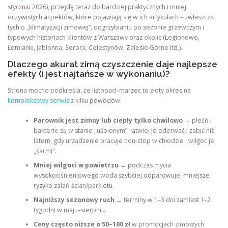
styczniu 2026), przejdę teraz do bardziej praktycznych i mniej
oczywistych aspektów, które pojawiają się w ich artykułach – zwłaszcza
tych o „klimatyzacji zimowej”, odgrzybianiu po sezonie grzewczym i
typowych historiach klientów z Warszawy oraz okolic (Legionowo,
Łomianki, Jablonna, Serock, Celestynów, Zalesie Górne itd.).
Dlaczego akurat zimą czyszczenie daje najlepsze
efekty (i jest najtańsze w wykonaniu)?
Strona mocno podkreśla, że listopad–marzec to złoty okres na
kompleksowy serwis
z kilku powodów:
Parownik jest zimny lub ciepły tylko chwilowo
→ pleśń i
bakterie są w stanie „uśpionym”, łatwiej je oderwać i zabić niż
latem, gdy urządzenie pracuje non-stop w chłodzie i wilgoć je
„karmi”.
Mniej wilgoci w powietrzu
→ podczas mycia
wysokociśnieniowego woda szybciej odparowuje, mniejsze
ryzyko zalań ścian/parkietu.
Najniższy sezonowy ruch
→ terminy w 1–3 dni zamiast 1–2
tygodni w maju–sierpniu.
Ceny często niższe o 50–100 zł
w promocjach zimowych