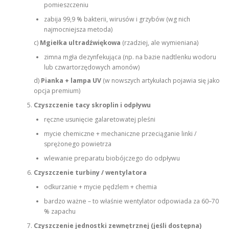
pomieszczeniu
zabija 99,9 % bakterii, wirusów i grzybów (wg nich
najmocniejsza metoda)
c)
Mgiełka ultradźwiękowa
(rzadziej, ale wymieniana)
zimna mgła dezynfekująca (np. na bazie nadtlenku wodoru
lub czwartorzędowych amonów)
d)
Pianka + lampa UV
(w nowszych artykułach pojawia się jako
opcja premium)
Czyszczenie tacy skroplin i odpływu
ręczne usunięcie galaretowatej pleśni
mycie chemiczne + mechaniczne przeciąganie linki /
sprężonego powietrza
wlewanie preparatu biobójczego do odpływu
Czyszczenie turbiny / wentylatora
odkurzanie + mycie pędzlem + chemia
bardzo ważne – to właśnie wentylator odpowiada za 60–70
% zapachu
Czyszczenie jednostki zewnętrznej (jeśli dostępna)