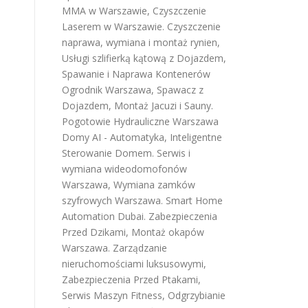
MMA w Warszawie
,
Czyszczenie
Laserem w Warszawie
.
Czyszczenie
naprawa, wymiana i montaż rynien
,
Usługi szlifierką kątową z Dojazdem
,
Spawanie i Naprawa Kontenerów
Ogrodnik Warszawa
,
Spawacz z
Dojazdem
,
Montaż Jacuzi i Sauny
.
Pogotowie Hydrauliczne Warszawa
Domy AI - Automatyka, Inteligentne
Sterowanie Domem
.
Serwis i
wymiana wideodomofonów
Warszawa
,
Wymiana zamków
szyfrowych Warszawa
.
Smart Home
Automation Dubai
.
Zabezpieczenia
Przed Dzikami
,
Montaż okapów
Warszawa
.
Zarządzanie
nieruchomościami luksusowymi
,
Zabezpieczenia Przed Ptakami
,
Serwis Maszyn Fitness
,
Odgrzybianie