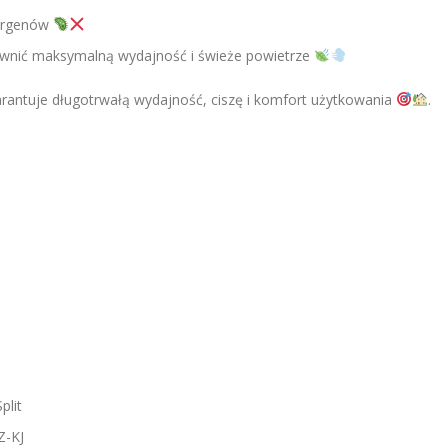
lergenów
pewnić maksymalną wydajność i świeże powietrze
arantuje długotrwałą wydajność, ciszę i komfort użytkowania
.
plit
Z-KJ