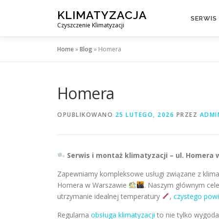
Przejdź
KLIMATYZACJA
do
SERWIS
Czyszczenie Klimatyzacji
treści
Home
»
Blog
»
Homera
Homera
OPUBLIKOWANO
25 LUTEGO, 2026
PRZEZ
ADMI
Serwis i montaż klimatyzacji – ul. Homer
Zapewniamy kompleksowe usługi związane z klimat
Homera w Warszawie
. Naszym głównym cele
utrzymanie idealnej temperatury
,
czystego powi
Regularna
obsługa klimatyzacji
to nie tylko wygoda