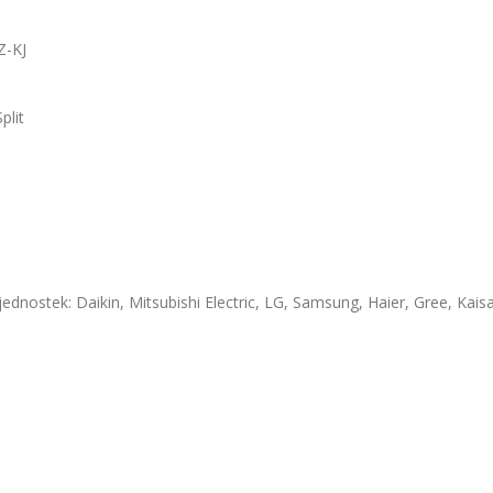
Z-KJ
plit
jednostek: Daikin, Mitsubishi Electric, LG, Samsung, Haier, Gree, Kaisa