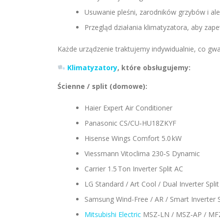
Usuwanie pleśni, zarodników grzybów i a
Przegląd działania klimatyzatora, aby za
Każde urządzenie traktujemy indywidualnie, co gw
Klimatyzatory
, które obsługujemy:
Ścienne / split (domowe):
Haier Expert Air Conditioner
Panasonic CS/CU‑HU18ZKYF
Hisense Wings Comfort 5.0 kW
Viessmann Vitoclima 230‑S Dynamic
Carrier 1.5 Ton Inverter Split AC
LG Standard / Art Cool / Dual Inverter Split
Samsung Wind-Free / AR / Smart Inverter S
Mitsubishi Electric
MSZ‑LN / MSZ‑AP / MF