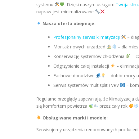
systemu
. Dzięki naszym usługom
Twoja klim
napraw jest minimalizowane
.
Nasza oferta obejmuje:
Profesjonalny serwis klimatyzacji
– diag
Montaż nowych urządzeń
– dla miesz
Konserwację systemów chłodzenia
– cz
Odgrzybianie całej instalacji
– eliminacja
Fachowe doradztwo
– dobór mocy ur
Serwis systemów multisplit i VRV
– komp
Regularne przeglądy zapewniają, że klimatyzacja d
się komfortem powietrza
przez cały rok
Obsługiwane marki i modele:
Serwisujemy urządzenia renomowanych producent