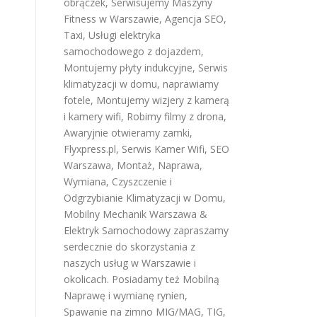
obrączek
,
Serwisujemy Maszyny
Fitness w Warszawie
,
Agencja SEO
,
Taxi
,
Usługi elektryka
samochodowego z dojazdem
,
Montujemy płyty indukcyjne
,
Serwis
klimatyzacji w domu
,
naprawiamy
fotele
,
Montujemy wizjery z kamerą
i kamery wifi
,
Robimy filmy z drona
,
Awaryjnie otwieramy zamki
,
Flyxpress.pl
,
Serwis Kamer Wifi
,
SEO
Warszawa
,
Montaż, Naprawa,
Wymiana, Czyszczenie i
Odgrzybianie Klimatyzacji w Domu
,
Mobilny Mechanik Warszawa &
Elektryk Samochodowy
zapraszamy
serdecznie do skorzystania z
naszych usług w Warszawie i
okolicach. Posiadamy też
Mobilną
Naprawę i wymianę rynien
,
Spawanie na zimno MIG/MAG, TIG,