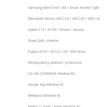
Samsung Wind-Free / AR / Smart Inverter Split
Mitsubishi Electric MSZ‑LN / MSZ‑AP / MFZ-KJ
Daikin FTX / ATXN / Emura / Sensira
Sharp Split i Inverter
Fujitsu ASYG / ASTG / LM / KM Series
Klimatyzatory okienne / przenośne
LG UW‑Q18WWXA Window AC
Sinclair Ray Window AC
Whirlpool Window AC
Midea / Carrier / Haier Window AC