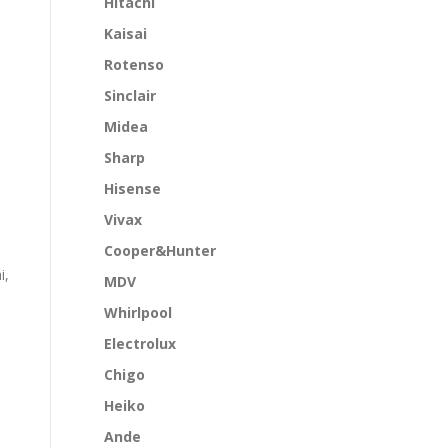
Hitachi
Kaisai
Rotenso
Sinclair
Midea
Sharp
Hisense
Vivax
Cooper&Hunter
i,
MDV
Whirlpool
Electrolux
Chigo
Heiko
Ande