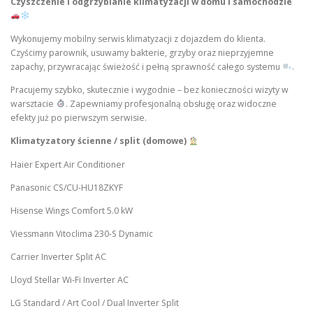
Czyszczenie i odgrzybianie klimatyzacji w domu i samochodzie
Wykonujemy mobilny serwis klimatyzacji z dojazdem do klienta.
Czyścimy parownik, usuwamy bakterie, grzyby oraz nieprzyjemne
zapachy, przywracając świeżość i pełną sprawność całego systemu
.
Pracujemy szybko, skutecznie i wygodnie – bez konieczności wizyty w
warsztacie
. Zapewniamy profesjonalną obsługę oraz widoczne
efekty już po pierwszym serwisie.
Klimatyzatory ścienne / split (domowe)
Haier Expert Air Conditioner
Panasonic CS/CU-HU18ZKYF
Hisense Wings Comfort 5.0 kW
Viessmann Vitoclima 230-S Dynamic
Carrier Inverter Split AC
Lloyd Stellar Wi-Fi Inverter AC
LG Standard / Art Cool / Dual Inverter Split