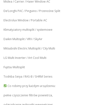
Midea / Carrier / Haier Window AC
De’Longhi PAC / Pinguino / Przenośne Split
Electrolux Window / Portable AC
Klimatyzatory multisplit / systemowe
Daikin Multisplit / VRV / SkyAir
Mitsubishi Electric Multisplit / City Multi
LG Multi Inverter / Art Cool Multi
Fujitsu Multisplit
Toshiba Seiya / RAS-B / SHRM Series
Co robimy przy każdym urządzeniu:
pełne czyszczenie filtrów powietrza,
odgrzybianie jednostki wewnętrznej,