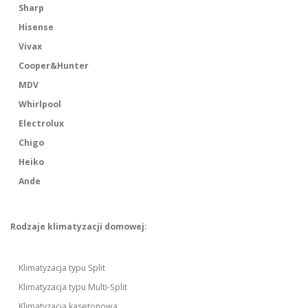
Sharp
Hisense
Vivax
Cooper&Hunter
MDV
Whirlpool
Electrolux
Chigo
Heiko
Ande
Rodzaje klimatyzacji domowej:
Klimatyzacja typu Split
Klimatyzacja typu Multi-Split
Klimatyzacja kasetonowa