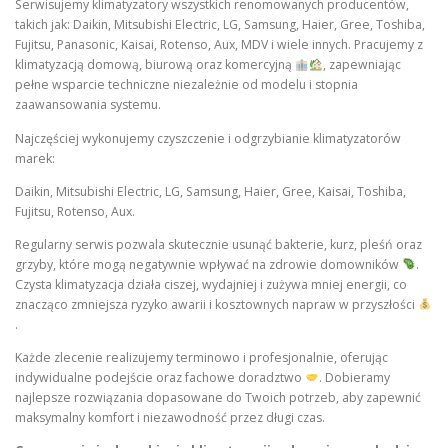
Serwisujemy klimatyzatory wszystkich renomowanych producentów,
takich jak: Daikin, Mitsubishi Electric, LG, Samsung, Haier, Gree, Toshiba,
Fujitsu, Panasonic, Kaisai, Rotenso, Aux, MDV i wiele innych. Pracujemy z
klimatyzacją domową, biurową oraz komercyjną
, zapewniając
pełne wsparcie techniczne niezależnie od modelu i stopnia
zaawansowania systemu.
Najczęściej wykonujemy czyszczenie i odgrzybianie klimatyzatorów
marek:
Daikin, Mitsubishi Electric, LG, Samsung, Haier, Gree, Kaisai, Toshiba,
Fujitsu, Rotenso, Aux.
Regularny serwis pozwala skutecznie usunąć bakterie, kurz, pleśń oraz
grzyby, które mogą negatywnie wpływać na zdrowie domowników
.
Czysta klimatyzacja działa ciszej, wydajniej i zużywa mniej energii, co
znacząco zmniejsza ryzyko awarii i kosztownych napraw w przyszłości
.
Każde zlecenie realizujemy terminowo i profesjonalnie, oferując
indywidualne podejście oraz fachowe doradztwo
. Dobieramy
najlepsze rozwiązania dopasowane do Twoich potrzeb, aby zapewnić
maksymalny komfort i niezawodność przez długi czas.