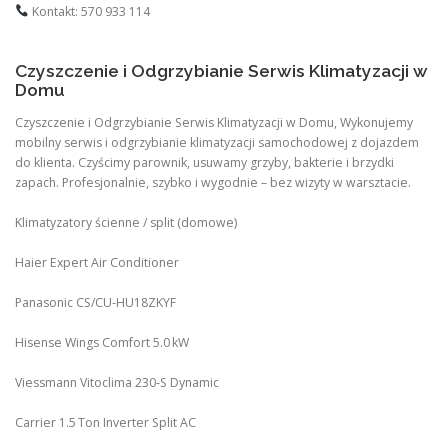
Kontakt: 570 933 114
Czyszczenie i Odgrzybianie Serwis Klimatyzacji w
Domu
Czyszczenie i Odgrzybianie Serwis Klimatyzacji w Domu, Wykonujemy
mobilny serwis i odgrzybianie klimatyzacji samochodowej z dojazdem
do klienta. Czyścimy parownik, usuwamy grzyby, bakterie i brzydki
zapach. Profesjonalnie, szybko i wygodnie – bez wizyty w warsztacie.
Klimatyzatory ścienne / split (domowe)
Haier Expert Air Conditioner
Panasonic CS/CU‑HU18ZKYF
Hisense Wings Comfort 5.0 kW
Viessmann Vitoclima 230‑S Dynamic
Carrier 1.5 Ton Inverter Split AC