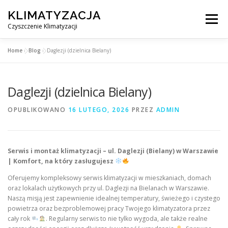
Przejdź
KLIMATYZACJA
do
Menu
treści
Czyszczenie Klimatyzacji
Home
»
Blog
»
Daglezji (dzielnica Bielany)
SERWIS KLIMATYZACJI WARSZAWA
CENNIK
Daglezji (dzielnica Bielany)
OBSŁUGIWANE MIASTA POD WARSZAWĄ
BLOG
OPUBLIKOWANO
16 LUTEGO, 2026
PRZEZ
ADMIN
KONTAKT
Serwis i montaż klimatyzacji – ul. Daglezji (Bielany) w Warszawie
| Komfort, na który zasługujesz
Oferujemy kompleksowy serwis klimatyzacji w mieszkaniach, domach
oraz lokalach użytkowych przy ul. Daglezji na Bielanach w Warszawie.
Naszą misją jest zapewnienie idealnej temperatury, świeżego i czystego
powietrza oraz bezproblemowej pracy Twojego klimatyzatora przez
cały rok
. Regularny serwis to nie tylko wygoda, ale także realne