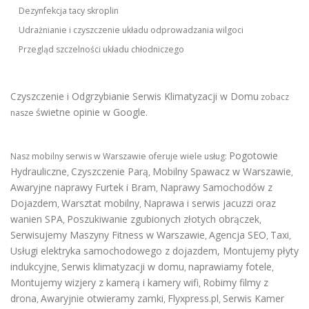
Dezynfekcja tacy skroplin
Udrażnianie i czyszczenie układu odprowadzania wilgoci
Przegląd szczelności układu chłodniczego
Czyszczenie i Odgrzybianie Serwis Klimatyzacji w Domu
zobacz
świetne opinie w Google
nasze
.
Pogotowie
Nasz mobilny serwis w Warszawie oferuje wiele usług:
Hydrauliczne
Czyszczenie Parą
Mobilny Spawacz w Warszawie
,
,
,
Awaryjne naprawy Furtek i Bram
Naprawy Samochodów z
,
Dojazdem
Warsztat mobilny
Naprawa i serwis jacuzzi oraz
,
,
wanien SPA
Poszukiwanie zgubionych złotych obrączek
,
,
Serwisujemy Maszyny Fitness w Warszawie
Agencja SEO
Taxi
,
,
,
Usługi elektryka samochodowego z dojazdem
,
Montujemy płyty
indukcyjne
Serwis klimatyzacji w domu
naprawiamy fotele
,
,
,
Montujemy wizjery z kamerą i kamery wifi
Robimy filmy z
,
drona
Awaryjnie otwieramy zamki
Flyxpress.pl
Serwis Kamer
,
,
,