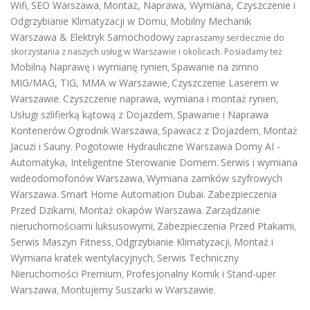
Wifi
SEO Warszawa
Montaż, Naprawa, Wymiana, Czyszczenie i
,
,
Odgrzybianie Klimatyzacji w Domu
Mobilny Mechanik
,
Warszawa & Elektryk Samochodowy
zapraszamy serdecznie do
skorzystania z naszych usług w Warszawie i okolicach. Posiadamy też
Mobilną Naprawę i wymianę rynien
Spawanie na zimno
,
MIG/MAG, TIG, MMA w Warszawie
Czyszczenie Laserem w
,
Warszawie
Czyszczenie naprawa, wymiana i montaż rynien
.
,
Usługi szlifierką kątową z Dojazdem
Spawanie i Naprawa
,
Kontenerów
Ogrodnik Warszawa
Spawacz z Dojazdem
Montaż
,
,
Jacuzi i Sauny
Pogotowie Hydrauliczne Warszawa
Domy AI -
.
Automatyka, Inteligentne Sterowanie Domem
Serwis i wymiana
.
wideodomofonów Warszawa
Wymiana zamków szyfrowych
,
Warszawa
Smart Home Automation Dubai
Zabezpieczenia
.
.
Przed Dzikami
Montaż okapów Warszawa
Zarządzanie
,
.
nieruchomościami luksusowymi
Zabezpieczenia Przed Ptakami
,
,
Serwis Maszyn Fitness
Odgrzybianie Klimatyzacji
Montaż i
,
,
Wymiana kratek wentylacyjnych
Serwis Techniczny
,
Nieruchomości Premium
Profesjonalny Komik i Stand-uper
,
Warszawa
Montujemy Suszarki w Warszawie
,
.