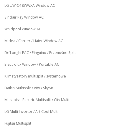
LG UW‑Q18WWXA Window AC
Sinclair Ray Window AC
Whirlpool Window AC
Midea / Carrier / Haier Window AC
De’Longhi PAC / Pinguino / Przenośne Split
Electrolux Window / Portable AC
Klimatyzatory multisplit / systemowe
Daikin Multisplit / VRV / SkyAir
Mitsubishi Electric Multisplit / City Multi
LG Multi Inverter / Art Cool Multi
Fujitsu Multisplit