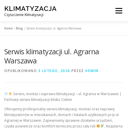
Przejdź
KLIMATYZACJA
do
Menu
treści
Czyszczenie Klimatyzacji
Home
»
Blog
»
Serwis klimatyzacji ul. Agrarna Warszawa
SERWIS KLIMATYZACJI WARSZAWA
CENNIK
Serwis klimatyzacji ul. Agrarna
OBSŁUGIWANE MIASTA POD WARSZAWĄ
BLOG
Warszawa
OPUBLIKOWANO
3 LUTEGO, 2026
PRZEZ
ADMIN
KONTAKT
Serwis, montaż i naprawa klimatyzacji – ul. Agrarna w Warszawie |
Fachowy serwis klimatyzacji blisko Ciebie
Oferujemy profesjonalny serwis klimatyzacji, montaż oraz naprawę
klimatyzatorów w mieszkaniach, domach i lokalach użytkowych przy ul.
Agrarnej w Warszawie. Zapewniamy sprawne działanie urządzeń,
czyste powietrze oraz komfort termiczny przez cały rok
. Regularna