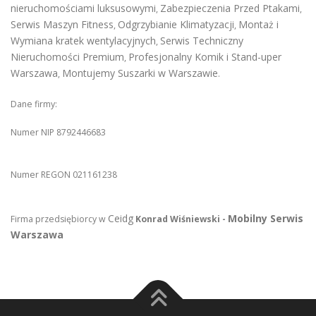
nieruchomościami luksusowymi
Zabezpieczenia Przed Ptakami
,
,
Serwis Maszyn Fitness
Odgrzybianie Klimatyzacji
Montaż i
,
,
Wymiana kratek wentylacyjnych
Serwis Techniczny
,
Nieruchomości Premium
Profesjonalny Komik i Stand-uper
,
Warszawa
Montujemy Suszarki w Warszawie
,
.
Dane firmy:
Numer NIP 8792446683
Numer REGON 021161238
Ceidg
Mobilny Serwis
Firma przedsiębiorcy w
Konrad Wiśniewski -
Warszawa