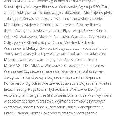
wanien SPA
Poszukiwanie zgubionych złotych obrączek
,
,
Serwisujemy Maszyny Fitness w Warszawie
Agencja SEO
Taxi
,
,
,
Usługi elektryka samochodowego z dojazdem
,
Montujemy płyty
indukcyjne
Serwis klimatyzacji w domu
naprawiamy fotele
,
,
,
Montujemy wizjery z kamerą i kamery wifi
Robimy filmy z
,
drona
Awaryjnie otwieramy zamki
Flyxpress.pl
Serwis Kamer
,
,
,
Wifi
SEO Warszawa
Montaż, Naprawa, Wymiana, Czyszczenie i
,
,
Odgrzybianie Klimatyzacji w Domu
Mobilny Mechanik
,
Warszawa & Elektryk Samochodowy
zapraszamy serdecznie do
skorzystania z naszych usług w Warszawie i okolicach. Posiadamy też
Mobilną Naprawę i wymianę rynien
Spawanie na zimno
,
MIG/MAG, TIG, MMA w Warszawie
Czyszczenie Laserem w
,
Warszawie
Czyszczenie naprawa, wymiana i montaż rynien
.
,
Usługi szlifierką kątową z Dojazdem
Spawanie i Naprawa
,
Kontenerów
Ogrodnik Warszawa
Spawacz z Dojazdem
Montaż
,
,
Jacuzi i Sauny
Pogotowie Hydrauliczne Warszawa
Domy AI -
.
Automatyka, Inteligentne Sterowanie Domem
Serwis i wymiana
.
wideodomofonów Warszawa
Wymiana zamków szyfrowych
,
Warszawa
Smart Home Automation Dubai
Zabezpieczenia
.
.
Przed Dzikami
Montaż okapów Warszawa
Zarządzanie
,
.