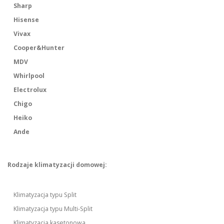
Sharp
Hisense
Vivax
Cooper&Hunter
MDV
Whirlpool
Electrolux
Chigo
Heiko
Ande
Rodzaje klimatyzacji domowej:
Klimatyzacja typu Split
Klimatyzacja typu Multi-Split
Klimatyzacja kasetonowa