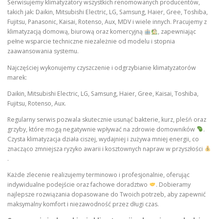
Serwisujemy klimatyzatory wszystkich renomowanych producentów,
takich jak: Daikin, Mitsubishi Electric, LG, Samsung, Haier, Gree, Toshiba,
Fujitsu, Panasonic, Kaisai, Rotenso, Aux, MDV i wiele innych. Pracujemy z
klimatyzacją domową, biurową oraz komercyjną
, zapewniając
pełne wsparcie techniczne niezależnie od modelu i stopnia
zaawansowania systemu.
Najczęściej wykonujemy czyszczenie i odgrzybianie klimatyzatorów
marek:
Daikin, Mitsubishi Electric, LG, Samsung, Haier, Gree, Kaisai, Toshiba,
Fujitsu, Rotenso, Aux.
Regularny serwis pozwala skutecznie usunąć bakterie, kurz, pleśń oraz
grzyby, które mogą negatywnie wpływać na zdrowie domowników
.
Czysta klimatyzacja działa ciszej, wydajniej i zużywa mniej energii, co
znacząco zmniejsza ryzyko awarii i kosztownych napraw w przyszłości
.
Każde zlecenie realizujemy terminowo i profesjonalnie, oferując
indywidualne podejście oraz fachowe doradztwo
. Dobieramy
najlepsze rozwiązania dopasowane do Twoich potrzeb, aby zapewnić
maksymalny komfort i niezawodność przez długi czas.