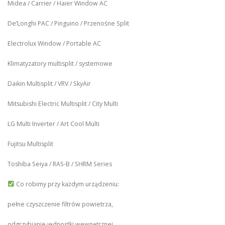
Midea / Carrier / Haier Window AC
De’Longhi PAC / Pinguino / Przenośne Split
Electrolux Window / Portable AC
Klimatyzatory multisplit / systemowe
Daikin Multisplit / VRV / SkyAir
Mitsubishi Electric Multisplit / City Multi
LG Multi Inverter / Art Cool Multi
Fujitsu Multisplit
Toshiba Seiya / RAS-B / SHRM Series
Co robimy przy każdym urządzeniu:
pełne czyszczenie filtrów powietrza,
odgrzybianie jednostki wewnętrznej,