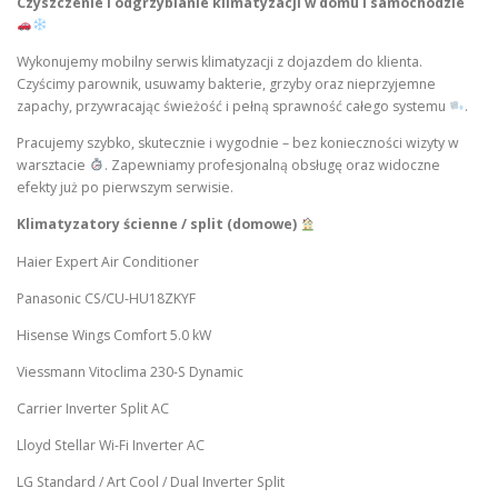
Czyszczenie i odgrzybianie klimatyzacji w domu i samochodzie
Wykonujemy mobilny serwis klimatyzacji z dojazdem do klienta.
Czyścimy parownik, usuwamy bakterie, grzyby oraz nieprzyjemne
zapachy, przywracając świeżość i pełną sprawność całego systemu
.
Pracujemy szybko, skutecznie i wygodnie – bez konieczności wizyty w
warsztacie
. Zapewniamy profesjonalną obsługę oraz widoczne
efekty już po pierwszym serwisie.
Klimatyzatory ścienne / split (domowe)
Haier Expert Air Conditioner
Panasonic CS/CU-HU18ZKYF
Hisense Wings Comfort 5.0 kW
Viessmann Vitoclima 230-S Dynamic
Carrier Inverter Split AC
Lloyd Stellar Wi-Fi Inverter AC
LG Standard / Art Cool / Dual Inverter Split