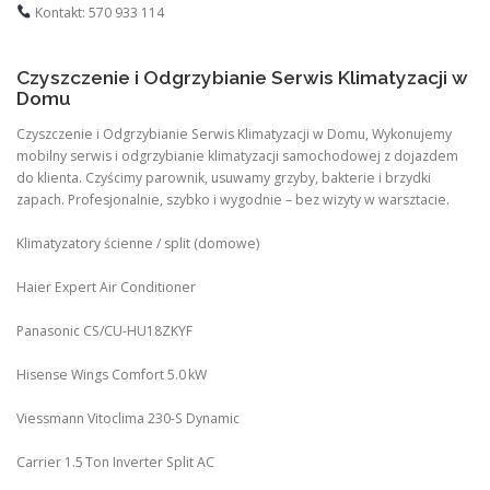
Kontakt: 570 933 114
Czyszczenie i Odgrzybianie Serwis Klimatyzacji w
Domu
Czyszczenie i Odgrzybianie Serwis Klimatyzacji w Domu, Wykonujemy
mobilny serwis i odgrzybianie klimatyzacji samochodowej z dojazdem
do klienta. Czyścimy parownik, usuwamy grzyby, bakterie i brzydki
zapach. Profesjonalnie, szybko i wygodnie – bez wizyty w warsztacie.
Klimatyzatory ścienne / split (domowe)
Haier Expert Air Conditioner
Panasonic CS/CU‑HU18ZKYF
Hisense Wings Comfort 5.0 kW
Viessmann Vitoclima 230‑S Dynamic
Carrier 1.5 Ton Inverter Split AC