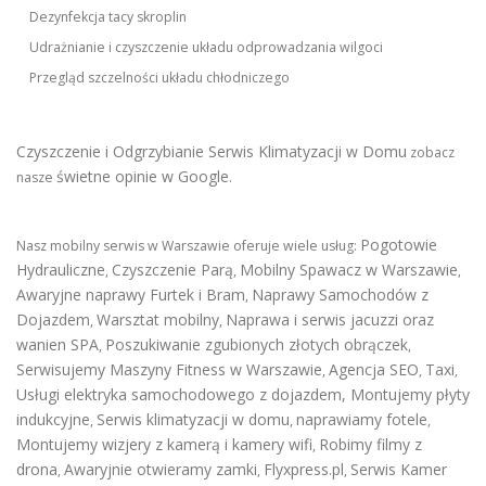
Dezynfekcja tacy skroplin
Udrażnianie i czyszczenie układu odprowadzania wilgoci
Przegląd szczelności układu chłodniczego
Czyszczenie i Odgrzybianie Serwis Klimatyzacji w Domu
zobacz
świetne opinie w Google
nasze
.
Pogotowie
Nasz mobilny serwis w Warszawie oferuje wiele usług:
Hydrauliczne
Czyszczenie Parą
Mobilny Spawacz w Warszawie
,
,
,
Awaryjne naprawy Furtek i Bram
Naprawy Samochodów z
,
Dojazdem
Warsztat mobilny
Naprawa i serwis jacuzzi oraz
,
,
wanien SPA
Poszukiwanie zgubionych złotych obrączek
,
,
Serwisujemy Maszyny Fitness w Warszawie
Agencja SEO
Taxi
,
,
,
Usługi elektryka samochodowego z dojazdem
,
Montujemy płyty
indukcyjne
Serwis klimatyzacji w domu
naprawiamy fotele
,
,
,
Montujemy wizjery z kamerą i kamery wifi
Robimy filmy z
,
drona
Awaryjnie otwieramy zamki
Flyxpress.pl
Serwis Kamer
,
,
,