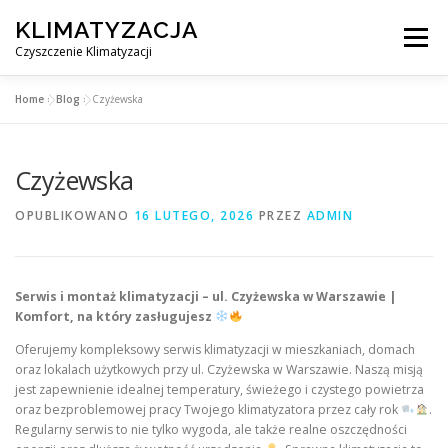
Przejdź
KLIMATYZACJA
do
Menu
treści
Czyszczenie Klimatyzacji
Home
»
Blog
»
Czyżewska
SERWIS KLIMATYZACJI WARSZAWA
CENNIK
Czyżewska
OBSŁUGIWANE MIASTA POD WARSZAWĄ
BLOG
OPUBLIKOWANO
16 LUTEGO, 2026
PRZEZ
ADMIN
KONTAKT
Serwis i montaż klimatyzacji – ul. Czyżewska w Warszawie |
Komfort, na który zasługujesz
Oferujemy kompleksowy serwis klimatyzacji w mieszkaniach, domach
oraz lokalach użytkowych przy ul. Czyżewska w Warszawie. Naszą misją
jest zapewnienie idealnej temperatury, świeżego i czystego powietrza
oraz bezproblemowej pracy Twojego klimatyzatora przez cały rok
.
Regularny serwis to nie tylko wygoda, ale także realne oszczędności