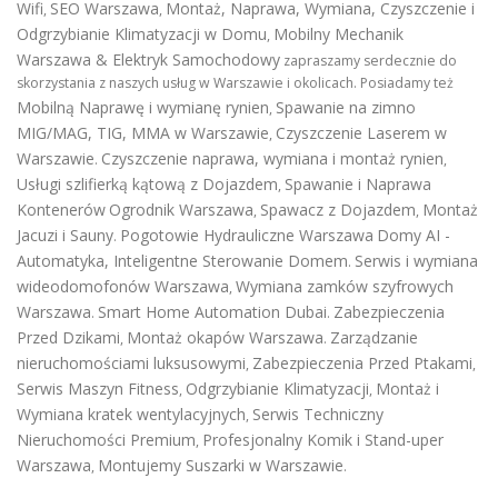
Wifi
SEO Warszawa
Montaż, Naprawa, Wymiana, Czyszczenie i
,
,
Odgrzybianie Klimatyzacji w Domu
Mobilny Mechanik
,
Warszawa & Elektryk Samochodowy
zapraszamy serdecznie do
skorzystania z naszych usług w Warszawie i okolicach. Posiadamy też
Mobilną Naprawę i wymianę rynien
Spawanie na zimno
,
MIG/MAG, TIG, MMA w Warszawie
Czyszczenie Laserem w
,
Warszawie
Czyszczenie naprawa, wymiana i montaż rynien
.
,
Usługi szlifierką kątową z Dojazdem
Spawanie i Naprawa
,
Kontenerów
Ogrodnik Warszawa
Spawacz z Dojazdem
Montaż
,
,
Jacuzi i Sauny
Pogotowie Hydrauliczne Warszawa
Domy AI -
.
Automatyka, Inteligentne Sterowanie Domem
Serwis i wymiana
.
wideodomofonów Warszawa
Wymiana zamków szyfrowych
,
Warszawa
Smart Home Automation Dubai
Zabezpieczenia
.
.
Przed Dzikami
Montaż okapów Warszawa
Zarządzanie
,
.
nieruchomościami luksusowymi
Zabezpieczenia Przed Ptakami
,
,
Serwis Maszyn Fitness
Odgrzybianie Klimatyzacji
Montaż i
,
,
Wymiana kratek wentylacyjnych
Serwis Techniczny
,
Nieruchomości Premium
Profesjonalny Komik i Stand-uper
,
Warszawa
Montujemy Suszarki w Warszawie
,
.