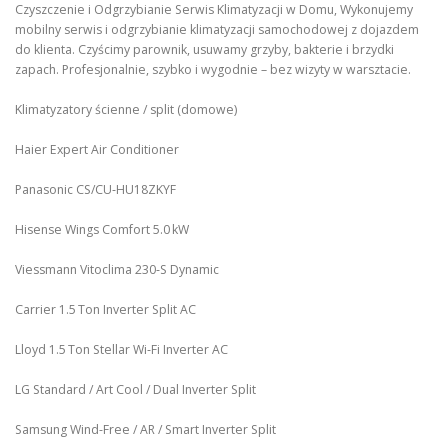
Czyszczenie i Odgrzybianie Serwis Klimatyzacji w Domu, Wykonujemy
mobilny serwis i odgrzybianie klimatyzacji samochodowej z dojazdem
do klienta. Czyścimy parownik, usuwamy grzyby, bakterie i brzydki
zapach. Profesjonalnie, szybko i wygodnie – bez wizyty w warsztacie.
Klimatyzatory ścienne / split (domowe)
Haier Expert Air Conditioner
Panasonic CS/CU‑HU18ZKYF
Hisense Wings Comfort 5.0 kW
Viessmann Vitoclima 230‑S Dynamic
Carrier 1.5 Ton Inverter Split AC
Lloyd 1.5 Ton Stellar Wi‑Fi Inverter AC
LG Standard / Art Cool / Dual Inverter Split
Samsung Wind-Free / AR / Smart Inverter Split