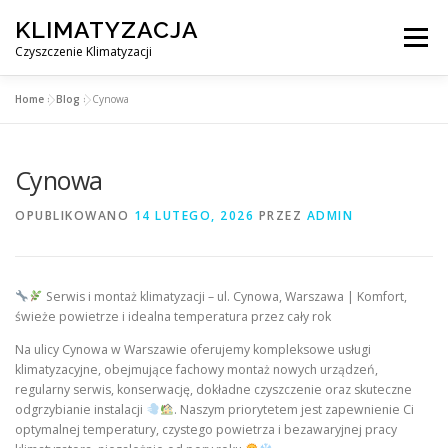
Przejdź
KLIMATYZACJA
do
Menu
treści
Czyszczenie Klimatyzacji
Home
»
Blog
»
Cynowa
SERWIS KLIMATYZACJI WARSZAWA
CENNIK
Cynowa
OBSŁUGIWANE MIASTA POD WARSZAWĄ
BLOG
OPUBLIKOWANO
14 LUTEGO, 2026
PRZEZ
ADMIN
KONTAKT
Serwis i montaż klimatyzacji – ul. Cynowa, Warszawa | Komfort,
świeże powietrze i idealna temperatura przez cały rok
Na ulicy Cynowa w Warszawie oferujemy kompleksowe usługi
klimatyzacyjne, obejmujące fachowy montaż nowych urządzeń,
regularny serwis, konserwację, dokładne czyszczenie oraz skuteczne
odgrzybianie instalacji
. Naszym priorytetem jest zapewnienie Ci
optymalnej temperatury, czystego powietrza i bezawaryjnej pracy