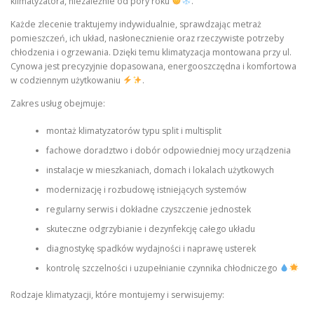
klimatyzatora, niezależnie od pory roku
.
Każde zlecenie traktujemy indywidualnie, sprawdzając metraż
pomieszczeń, ich układ, nasłonecznienie oraz rzeczywiste potrzeby
chłodzenia i ogrzewania. Dzięki temu klimatyzacja montowana przy ul.
Cynowa jest precyzyjnie dopasowana, energooszczędna i komfortowa
w codziennym użytkowaniu
.
Zakres usług obejmuje:
montaż klimatyzatorów typu split i multisplit
fachowe doradztwo i dobór odpowiedniej mocy urządzenia
instalacje w mieszkaniach, domach i lokalach użytkowych
modernizację i rozbudowę istniejących systemów
regularny serwis i dokładne czyszczenie jednostek
skuteczne odgrzybianie i dezynfekcję całego układu
diagnostykę spadków wydajności i naprawę usterek
kontrolę szczelności i uzupełnianie czynnika chłodniczego
Rodzaje klimatyzacji, które montujemy i serwisujemy: