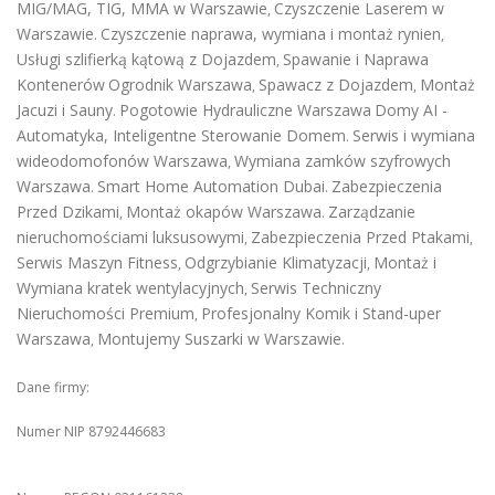
MIG/MAG, TIG, MMA w Warszawie
Czyszczenie Laserem w
,
Warszawie
Czyszczenie naprawa, wymiana i montaż rynien
.
,
Usługi szlifierką kątową z Dojazdem
Spawanie i Naprawa
,
Kontenerów
Ogrodnik Warszawa
Spawacz z Dojazdem
Montaż
,
,
Jacuzi i Sauny
Pogotowie Hydrauliczne Warszawa
Domy AI -
.
Automatyka, Inteligentne Sterowanie Domem
Serwis i wymiana
.
wideodomofonów Warszawa
Wymiana zamków szyfrowych
,
Warszawa
Smart Home Automation Dubai
Zabezpieczenia
.
.
Przed Dzikami
Montaż okapów Warszawa
Zarządzanie
,
.
nieruchomościami luksusowymi
Zabezpieczenia Przed Ptakami
,
,
Serwis Maszyn Fitness
Odgrzybianie Klimatyzacji
Montaż i
,
,
Wymiana kratek wentylacyjnych
Serwis Techniczny
,
Nieruchomości Premium
Profesjonalny Komik i Stand-uper
,
Warszawa
Montujemy Suszarki w Warszawie
,
.
Dane firmy:
Numer NIP 8792446683