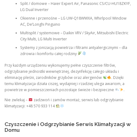
Split / domowe – Haier Expert Air, Panasonic CS/CU-HU18ZKYF,
LG Dual Inverter
Okienne i przenośne – LG UW-Q18WWXA, Whirlpool Window
AC, De’Longhi Pinguino
Multisplit / systemowe – Daikin VRV / SkyAir, Mitsubishi Electric
City Multi, LG Multi Inverter
Systemy z jonizacją powietrza i filtrami antyalergicznymi – dla
zdrowia i komfortu całej rodziny
Przy każdym urządzeniu wykonujemy pełne czyszczenie filtrów,
odgrzybianie jednostki wewnętrznej, dezynfekcję całego układu i
eliminację pleśni, zarodników grzybów oraz alergenów
. Dzięki
temu klimatyzacja działa ciszej, wydajniej i rzadziej ulega awariom, a
powietrze w pomieszczeniach pozostaje świeże i bezpieczne
.
Nie zwlekaj –
zadzwoń i zamów montaż, serwis lub odgrzybianie
klimatyzacji: +48 570 933 114
Czyszczenie i Odgrzybianie Serwis Klimatyzacji w
Domu