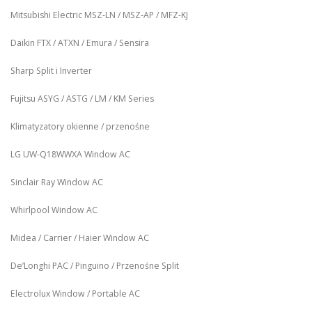
Mitsubishi Electric MSZ‑LN / MSZ‑AP / MFZ-KJ
Daikin FTX / ATXN / Emura / Sensira
Sharp Split i Inverter
Fujitsu ASYG / ASTG / LM / KM Series
Klimatyzatory okienne / przenośne
LG UW‑Q18WWXA Window AC
Sinclair Ray Window AC
Whirlpool Window AC
Midea / Carrier / Haier Window AC
De’Longhi PAC / Pinguino / Przenośne Split
Electrolux Window / Portable AC