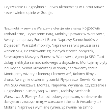
Czyszczenie i Odgrzybianie Serwis Klimatyzacji w Domu
zobacz
świetne opinie w Google
nasze
.
Pogotowie
Nasz mobilny serwis w Warszawie oferuje wiele usług:
Hydrauliczne
Czyszczenie Parą
Mobilny Spawacz w Warszawie
,
,
,
Awaryjne naprawy Furtek i Bram
Naprawy Samochodów z
,
Dojazdem
Warsztat mobilny
Naprawa i serwis jacuzzi oraz
,
,
wanien SPA
Poszukiwanie zgubionych złotych obrączek
,
,
Serwisujemy Maszyny Fitness w Warszawie
Agencja SEO
Taxi
,
,
,
Usługi elektryka samochodowego z dojazdem
,
Montujemy płyty
indukcyjne
Serwis klimatyzacji w domu
naprawiamy fotele
,
,
,
Montujemy wizjery z kamerą i kamery wifi
Robimy filmy z
,
drona
Awaryjnie otwieramy zamki
Flyxpress.pl
Serwis Kamer
,
,
,
Wifi
SEO Warszawa
Montaż, Naprawa, Wymiana, Czyszczenie i
,
,
Odgrzybianie Klimatyzacji w Domu
Mobilny Mechanik
,
Warszawa & Elektryk Samochodowy
zapraszamy serdecznie do
skorzystania z naszych usług w Warszawie i okolicach. Posiadamy też
Mobilną Naprawę i wymianę rynien
Spawanie na zimno
,