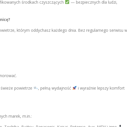
yfikowanych środkach czyszczących
— bezpiecznych dla ludzi,
nicę?
powietrze, którym oddychasz każdego dnia. Bez regularnego serwisu 
gnorować.
a świeże powietrze
, pełną wydajność
i wyraźnie lepszy komfort
ych marek, m.in.:
ee, Toshiba, Fujitsu, Panasonic, Kaisai, Rotenso, Aux, MDV i inne
.