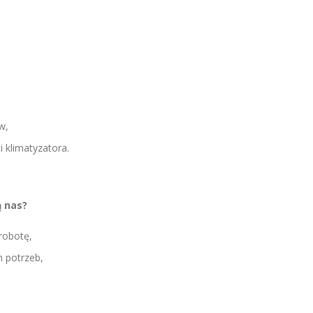
,
w,
 klimatyzatora.
 nas?
robotę,
 potrzeb,