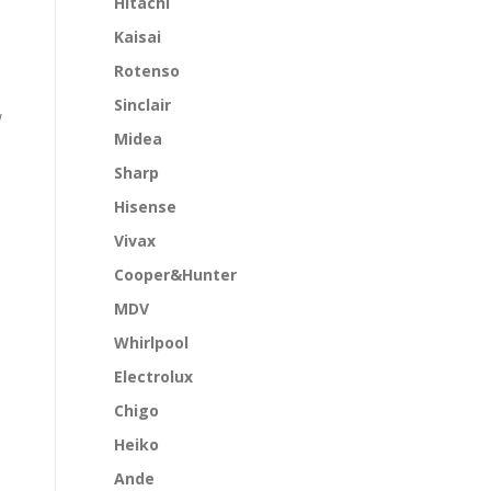
Hitachi
Kaisai
Rotenso
Sinclair
w
Midea
Sharp
Hisense
Vivax
Cooper&Hunter
MDV
Whirlpool
Electrolux
Chigo
Heiko
Ande