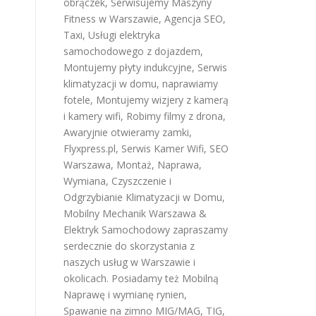
obrączek
,
Serwisujemy Maszyny
Fitness w Warszawie
,
Agencja SEO
,
Taxi
,
Usługi elektryka
samochodowego z dojazdem
,
Montujemy płyty indukcyjne
,
Serwis
klimatyzacji w domu
,
naprawiamy
fotele
,
Montujemy wizjery z kamerą
i kamery wifi
,
Robimy filmy z drona
,
Awaryjnie otwieramy zamki
,
Flyxpress.pl
,
Serwis Kamer Wifi
,
SEO
Warszawa
,
Montaż, Naprawa,
Wymiana, Czyszczenie i
Odgrzybianie Klimatyzacji w Domu
,
Mobilny Mechanik Warszawa &
Elektryk Samochodowy
zapraszamy
serdecznie do skorzystania z
naszych usług w Warszawie i
okolicach. Posiadamy też
Mobilną
Naprawę i wymianę rynien
,
Spawanie na zimno MIG/MAG, TIG,