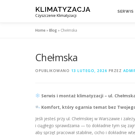
Przejdź
KLIMATYZACJA
do
SERWIS
Czyszczenie Klimatyzacji
treści
Home
»
Blog
»
Chełmska
Chełmska
OPUBLIKOWANO
13 LUTEGO, 2026
PRZEZ
ADMI
Serwis i montaż klimatyzacji – ul. Chełms
Komfort, który ogarnia temat bez Twojego
Jeśli jesteś przy ul. Chełmskiej w Warszawie i zal
i ciągłego sprawdzania — to dokładnie tym się za
aby sprzęt pracował stabilnie, cicho i dokładnie wt