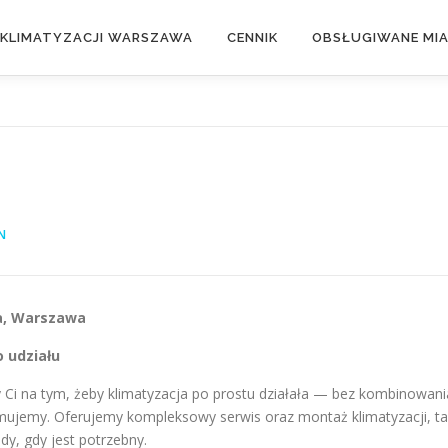
 KLIMATYZACJI WARSZAWA
CENNIK
OBSŁUGIWANE MI
N
ka, Warszawa
 udziału
eży Ci na tym, żeby klimatyzacja po prostu działała — bez kombinowani
jmujemy. Oferujemy kompleksowy serwis oraz montaż klimatyzacji, t
edy, gdy jest potrzebny.