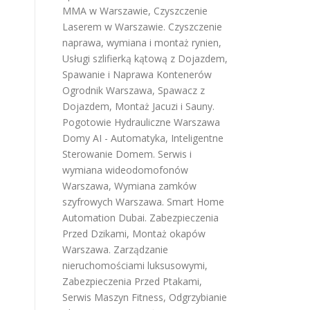
MMA w Warszawie
,
Czyszczenie
Laserem w Warszawie
.
Czyszczenie
naprawa, wymiana i montaż rynien
,
Usługi szlifierką kątową z Dojazdem
,
Spawanie i Naprawa Kontenerów
Ogrodnik Warszawa
,
Spawacz z
Dojazdem
,
Montaż Jacuzi i Sauny
.
Pogotowie Hydrauliczne Warszawa
Domy AI - Automatyka, Inteligentne
Sterowanie Domem
.
Serwis i
wymiana wideodomofonów
Warszawa
,
Wymiana zamków
szyfrowych Warszawa
.
Smart Home
Automation Dubai
.
Zabezpieczenia
Przed Dzikami
,
Montaż okapów
Warszawa
.
Zarządzanie
nieruchomościami luksusowymi
,
Zabezpieczenia Przed Ptakami
,
Serwis Maszyn Fitness
,
Odgrzybianie