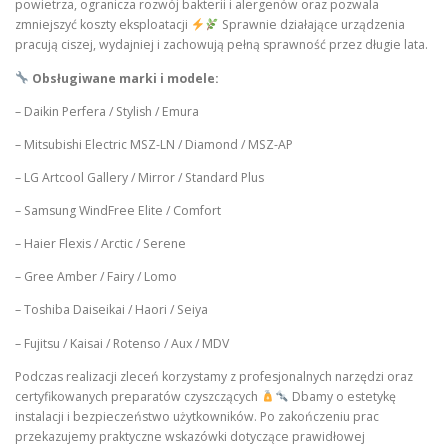
powietrza, ogranicza rozwój bakterii i alergenów oraz pozwala
zmniejszyć koszty eksploatacji
Sprawnie działające urządzenia
pracują ciszej, wydajniej i zachowują pełną sprawność przez długie lata.
Obsługiwane marki i modele:
– Daikin Perfera / Stylish / Emura
– Mitsubishi Electric MSZ-LN / Diamond / MSZ-AP
– LG Artcool Gallery / Mirror / Standard Plus
– Samsung WindFree Elite / Comfort
– Haier Flexis / Arctic / Serene
– Gree Amber / Fairy / Lomo
– Toshiba Daiseikai / Haori / Seiya
– Fujitsu / Kaisai / Rotenso / Aux / MDV
Podczas realizacji zleceń korzystamy z profesjonalnych narzędzi oraz
certyfikowanych preparatów czyszczących
Dbamy o estetykę
instalacji i bezpieczeństwo użytkowników. Po zakończeniu prac
przekazujemy praktyczne wskazówki dotyczące prawidłowej