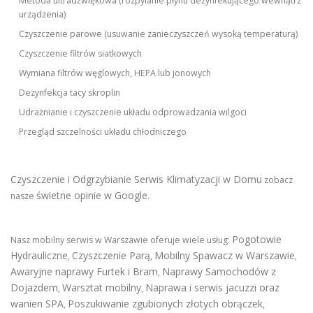
Metoda ultradźwiękowa (rozpylanie płynu dezynfekującego wewnątrz
urządzenia)
Czyszczenie parowe (usuwanie zanieczyszczeń wysoką temperaturą)
Czyszczenie filtrów siatkowych
Wymiana filtrów węglowych, HEPA lub jonowych
Dezynfekcja tacy skroplin
Udrażnianie i czyszczenie układu odprowadzania wilgoci
Przegląd szczelności układu chłodniczego
Czyszczenie i Odgrzybianie Serwis Klimatyzacji w Domu
zobacz
świetne opinie w Google
nasze
.
Pogotowie
Nasz mobilny serwis w Warszawie oferuje wiele usług:
Hydrauliczne
Czyszczenie Parą
Mobilny Spawacz w Warszawie
,
,
,
Awaryjne naprawy Furtek i Bram
Naprawy Samochodów z
,
Dojazdem
Warsztat mobilny
Naprawa i serwis jacuzzi oraz
,
,
wanien SPA
Poszukiwanie zgubionych złotych obrączek
,
,