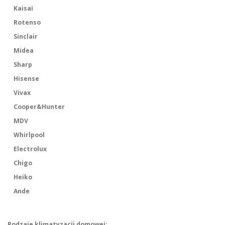
Kaisai
Rotenso
Sinclair
Midea
Sharp
Hisense
Vivax
Cooper&Hunter
MDV
Whirlpool
Electrolux
Chigo
Heiko
Ande
Rodzaje klimatyzacji domowej: