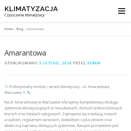
Przejdź
KLIMATYZACJA
do
Menu
treści
Czyszczenie Klimatyzacji
Home
»
Blog
»
Amarantowa
SERWIS KLIMATYZACJI WARSZAWA
CENNIK
Amarantowa
OBSŁUGIWANE MIASTA POD WARSZAWĄ
BLOG
OPUBLIKOWANO
5 LUTEGO, 2026
PRZEZ
ADMIN
KONTAKT
Profesjonalny montaż i serwis klimatyzacji – ul. Amarantowa,
Warszawa
Na ul. Amarantowej w Warszawie oferujemy kompleksową obsługę
systemów klimatyzacyjnych w mieszkaniach, domach jednorodzinnych,
biurach oraz lokalach usługowych. Zajmujemy się instalacją nowych
urządzeń, regularnym serwisem, dokładnym czyszczeniem oraz
skuteczną naprawą istniejących systemów. Naszym priorytetem jest