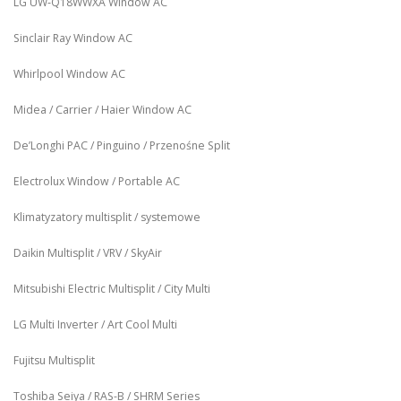
LG UW‑Q18WWXA Window AC
Sinclair Ray Window AC
Whirlpool Window AC
Midea / Carrier / Haier Window AC
De’Longhi PAC / Pinguino / Przenośne Split
Electrolux Window / Portable AC
Klimatyzatory multisplit / systemowe
Daikin Multisplit / VRV / SkyAir
Mitsubishi Electric Multisplit / City Multi
LG Multi Inverter / Art Cool Multi
Fujitsu Multisplit
Toshiba Seiya / RAS-B / SHRM Series