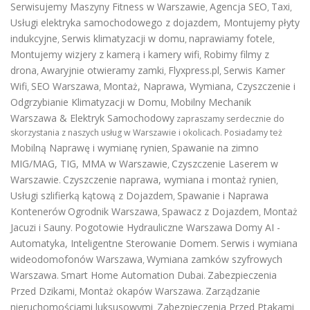
Serwisujemy Maszyny Fitness w Warszawie
Agencja SEO
Taxi
,
,
,
Usługi elektryka samochodowego z dojazdem
,
Montujemy płyty
indukcyjne
Serwis klimatyzacji w domu
naprawiamy fotele
,
,
,
Montujemy wizjery z kamerą i kamery wifi
Robimy filmy z
,
drona
Awaryjnie otwieramy zamki
Flyxpress.pl
Serwis Kamer
,
,
,
Wifi
SEO Warszawa
Montaż, Naprawa, Wymiana, Czyszczenie i
,
,
Odgrzybianie Klimatyzacji w Domu
Mobilny Mechanik
,
Warszawa & Elektryk Samochodowy
zapraszamy serdecznie do
skorzystania z naszych usług w Warszawie i okolicach. Posiadamy też
Mobilną Naprawę i wymianę rynien
Spawanie na zimno
,
MIG/MAG, TIG, MMA w Warszawie
Czyszczenie Laserem w
,
Warszawie
Czyszczenie naprawa, wymiana i montaż rynien
.
,
Usługi szlifierką kątową z Dojazdem
Spawanie i Naprawa
,
Kontenerów
Ogrodnik Warszawa
Spawacz z Dojazdem
Montaż
,
,
Jacuzi i Sauny
Pogotowie Hydrauliczne Warszawa
Domy AI -
.
Automatyka, Inteligentne Sterowanie Domem
Serwis i wymiana
.
wideodomofonów Warszawa
Wymiana zamków szyfrowych
,
Warszawa
Smart Home Automation Dubai
Zabezpieczenia
.
.
Przed Dzikami
Montaż okapów Warszawa
Zarządzanie
,
.
nieruchomościami luksusowymi
Zabezpieczenia Przed Ptakami
,
,