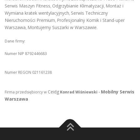
Serwis Maszyn Fitness
Odgrzybianie Klimatyzacji
Montaż i
,
,
Wymiana kratek wentylacyjnych
Serwis Techniczny
,
Nieruchomości Premium
Profesjonalny Komik i Stand-uper
,
Warszawa
Montujemy Suszarki w Warszawie
,
.
Dane firmy:
Numer NIP 8792446683
Numer REGON 021161238
Ceidg
Mobilny Serwis
Firma przedsiębiorcy w
Konrad Wiśniewski -
Warszawa