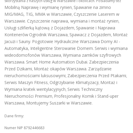
skorzystania z naszych usług w Warszawie i okolicach. Posiadamy też
Mobilną Naprawę i wymianę rynien
Spawanie na zimno
,
MIG/MAG, TIG, MMA w Warszawie
Czyszczenie Laserem w
,
Warszawie
Czyszczenie naprawa, wymiana i montaż rynien
.
,
Usługi szlifierką kątową z Dojazdem
Spawanie i Naprawa
,
Kontenerów
Ogrodnik Warszawa
Spawacz z Dojazdem
Montaż
,
,
Jacuzi i Sauny
Pogotowie Hydrauliczne Warszawa
Domy AI -
.
Automatyka, Inteligentne Sterowanie Domem
Serwis i wymiana
.
wideodomofonów Warszawa
Wymiana zamków szyfrowych
,
Warszawa
Smart Home Automation Dubai
Zabezpieczenia
.
.
Przed Dzikami
Montaż okapów Warszawa
Zarządzanie
,
.
nieruchomościami luksusowymi
Zabezpieczenia Przed Ptakami
,
,
Serwis Maszyn Fitness
Odgrzybianie Klimatyzacji
Montaż i
,
,
Wymiana kratek wentylacyjnych
Serwis Techniczny
,
Nieruchomości Premium
Profesjonalny Komik i Stand-uper
,
Warszawa
Montujemy Suszarki w Warszawie
,
.
Dane firmy:
Numer NIP 8792446683