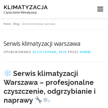
Przejdź
KLIMATYZACJA
do
Menu
treści
Czyszczenie Klimatyzacji
Home
»
Blog
»
Serwis klimatyzacji warszawa
SERWIS KLIMATYZACJI WARSZAWA
CENNIK
Serwis klimatyzacji warszawa
OBSŁUGIWANE MIASTA POD WARSZAWĄ
BLOG
OPUBLIKOWANO
25 LISTOPADA, 2025
PRZEZ
ADMIN
KONTAKT
Serwis klimatyzacji
Warszawa – profesjonalne
czyszczenie, odgrzybianie i
naprawy