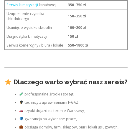
Serwis klimatyzacji
kanałowej
350–750 zł
Uzupełnienie czynnika
150–350 zł
chłodniczego
Usunięcie wycieku skroplin
100–200 zł
Diagnostyka klimatyzacji
150 zł
Serwis komercyjny / biura / lokale
550–1800 zł
Dlaczego warto wybrać nasz serwis?
profesjonalne środki i sprzęt,
technicy z uprawnieniami F-GAZ,
szybki dojazd na terenie Warszawy,
gwarancja na wykonane prace,
obsługa domów, firm, sklepów, biur i lokali usługowych,