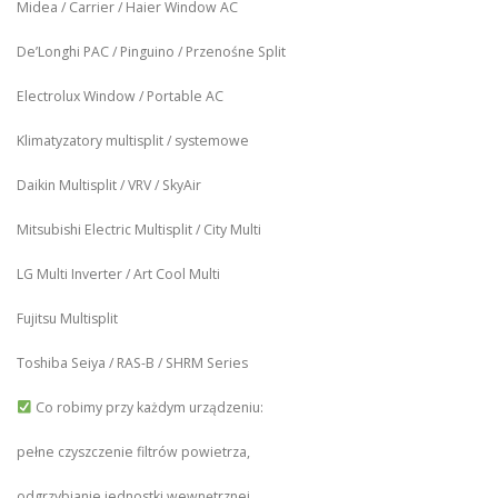
Midea / Carrier / Haier Window AC
De’Longhi PAC / Pinguino / Przenośne Split
Electrolux Window / Portable AC
Klimatyzatory multisplit / systemowe
Daikin Multisplit / VRV / SkyAir
Mitsubishi Electric Multisplit / City Multi
LG Multi Inverter / Art Cool Multi
Fujitsu Multisplit
Toshiba Seiya / RAS-B / SHRM Series
Co robimy przy każdym urządzeniu:
pełne czyszczenie filtrów powietrza,
odgrzybianie jednostki wewnętrznej,