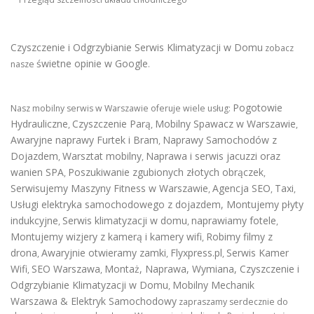
Czyszczenie i Odgrzybianie Serwis Klimatyzacji w Domu
zobacz
świetne opinie w Google
nasze
.
Pogotowie
Nasz mobilny serwis w Warszawie oferuje wiele usług:
Hydrauliczne
Czyszczenie Parą
Mobilny Spawacz w Warszawie
,
,
,
Awaryjne naprawy Furtek i Bram
Naprawy Samochodów z
,
Dojazdem
Warsztat mobilny
Naprawa i serwis jacuzzi oraz
,
,
wanien SPA
Poszukiwanie zgubionych złotych obrączek
,
,
Serwisujemy Maszyny Fitness w Warszawie
Agencja SEO
Taxi
,
,
,
Usługi elektryka samochodowego z dojazdem
,
Montujemy płyty
indukcyjne
Serwis klimatyzacji w domu
naprawiamy fotele
,
,
,
Montujemy wizjery z kamerą i kamery wifi
Robimy filmy z
,
drona
Awaryjnie otwieramy zamki
Flyxpress.pl
Serwis Kamer
,
,
,
Wifi
SEO Warszawa
Montaż, Naprawa, Wymiana, Czyszczenie i
,
,
Odgrzybianie Klimatyzacji w Domu
Mobilny Mechanik
,
Warszawa & Elektryk Samochodowy
zapraszamy serdecznie do