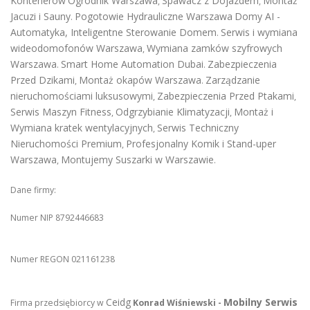
Kontenerów
Ogrodnik Warszawa
Spawacz z Dojazdem
Montaż
,
,
Jacuzi i Sauny
Pogotowie Hydrauliczne Warszawa
Domy AI -
.
Automatyka, Inteligentne Sterowanie Domem
Serwis i wymiana
.
wideodomofonów Warszawa
Wymiana zamków szyfrowych
,
Warszawa
Smart Home Automation Dubai
Zabezpieczenia
.
.
Przed Dzikami
Montaż okapów Warszawa
Zarządzanie
,
.
nieruchomościami luksusowymi
Zabezpieczenia Przed Ptakami
,
,
Serwis Maszyn Fitness
Odgrzybianie Klimatyzacji
Montaż i
,
,
Wymiana kratek wentylacyjnych
Serwis Techniczny
,
Nieruchomości Premium
Profesjonalny Komik i Stand-uper
,
Warszawa
Montujemy Suszarki w Warszawie
,
.
Dane firmy:
Numer NIP 8792446683
Numer REGON 021161238
Ceidg
Mobilny Serwis
Firma przedsiębiorcy w
Konrad Wiśniewski -