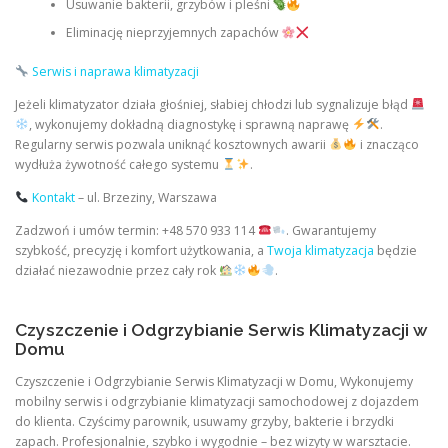
Usuwanie bakterii, grzybów i pleśni
Eliminację nieprzyjemnych zapachów
Serwis i naprawa klimatyzacji
Jeżeli klimatyzator działa głośniej, słabiej chłodzi lub sygnalizuje błąd
, wykonujemy dokładną diagnostykę i sprawną naprawę
.
Regularny serwis pozwala uniknąć kosztownych awarii
i znacząco
wydłuża żywotność całego systemu
.
Kontakt
– ul. Brzeziny, Warszawa
Zadzwoń i umów termin: +48 570 933 114
. Gwarantujemy
szybkość, precyzję i komfort użytkowania, a
Twoja klimatyzacja
będzie
działać niezawodnie przez cały rok
.
Czyszczenie i Odgrzybianie Serwis Klimatyzacji w
Domu
Czyszczenie i Odgrzybianie Serwis Klimatyzacji w Domu, Wykonujemy
mobilny serwis i odgrzybianie klimatyzacji samochodowej z dojazdem
do klienta. Czyścimy parownik, usuwamy grzyby, bakterie i brzydki
zapach. Profesjonalnie, szybko i wygodnie – bez wizyty w warsztacie.