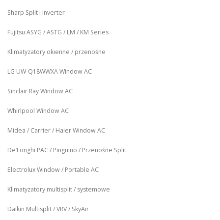
Sharp Split i Inverter
Fujitsu ASYG / ASTG / LM / KM Series
Klimatyzatory okienne / przenośne
LG UW‑Q18WWXA Window AC
Sinclair Ray Window AC
Whirlpool Window AC
Midea / Carrier / Haier Window AC
De’Longhi PAC / Pinguino / Przenośne Split
Electrolux Window / Portable AC
Klimatyzatory multisplit / systemowe
Daikin Multisplit / VRV / SkyAir