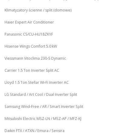
Klimatyzatory ścienne / split (domowe)
Haier Expert Air Conditioner
Panasonic CS/CU‑HU18ZKYF
Hisense Wings Comfort 5.0 kW
Viessmann Vitoclima 230‑S Dynamic
Carrier 1.5 Ton Inverter Split AC
Lloyd 1.5 Ton Stellar Wi‑Fi Inverter AC
LG Standard / Art Cool / Dual Inverter Split
Samsung Wind-Free / AR / Smart Inverter Split
Mitsubishi Electric MSZ‑LN / MSZ‑AP / MFZ-KJ
Daikin FTX / ATXN / Emura / Sensira