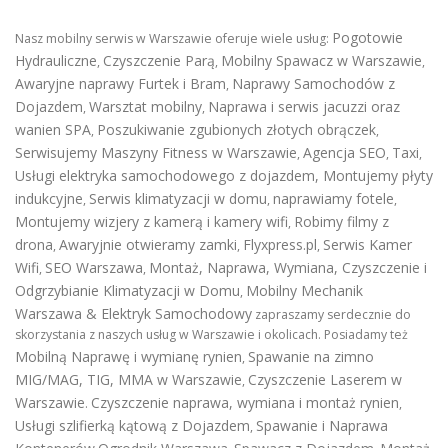
Pogotowie
Nasz mobilny serwis w Warszawie oferuje wiele usług:
Hydrauliczne
Czyszczenie Parą
Mobilny Spawacz w Warszawie
,
,
,
Awaryjne naprawy Furtek i Bram
Naprawy Samochodów z
,
Dojazdem
Warsztat mobilny
Naprawa i serwis jacuzzi oraz
,
,
wanien SPA
Poszukiwanie zgubionych złotych obrączek
,
,
Serwisujemy Maszyny Fitness w Warszawie
Agencja SEO
Taxi
,
,
,
Usługi elektryka samochodowego z dojazdem
,
Montujemy płyty
indukcyjne
Serwis klimatyzacji w domu
naprawiamy fotele
,
,
,
Montujemy wizjery z kamerą i kamery wifi
Robimy filmy z
,
drona
Awaryjnie otwieramy zamki
Flyxpress.pl
Serwis Kamer
,
,
,
Wifi
SEO Warszawa
Montaż, Naprawa, Wymiana, Czyszczenie i
,
,
Odgrzybianie Klimatyzacji w Domu
Mobilny Mechanik
,
Warszawa & Elektryk Samochodowy
zapraszamy serdecznie do
skorzystania z naszych usług w Warszawie i okolicach. Posiadamy też
Mobilną Naprawę i wymianę rynien
Spawanie na zimno
,
MIG/MAG, TIG, MMA w Warszawie
Czyszczenie Laserem w
,
Warszawie
Czyszczenie naprawa, wymiana i montaż rynien
.
,
Usługi szlifierką kątową z Dojazdem
Spawanie i Naprawa
,