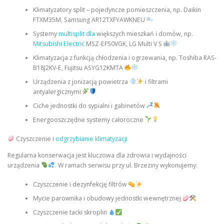
Klimatyzatory split – pojedyncze pomieszczenia, np. Daikin
FTXM35M, Samsung AR12TXFYAWKNEU
Systemy
multisplit dla
większych mieszkań i domów, np.
Mitsubishi Electric
MSZ-EF50VGK, LG Multi V S
Klimatyzacja z funkcją chłodzenia i ogrzewania, np. Toshiba RAS-
B18J2KV-E, Fujitsu ASYG12KMTA
Urządzenia z jonizacją powietrza
i filtrami
antyalergicznymi
Ciche jednostki do sypialni i gabinetów
Energooszczędne systemy całoroczne
Czyszczenie i
odgrzybianie klimatyzacji
Regularna konserwacja jest kluczowa dla zdrowia i wydajności
urządzenia
. W ramach serwisu przy ul. Brzeziny wykonujemy:
Czyszczenie i dezynfekcję filtrów
Mycie parownika i obudowy jednostki wewnętrznej
Czyszczenie tacki skroplin