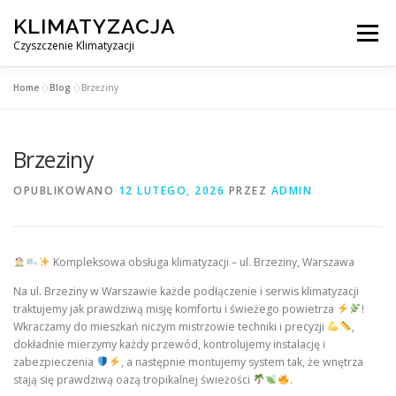
Przejdź
KLIMATYZACJA
do
Menu
treści
Czyszczenie Klimatyzacji
Home
»
Blog
»
Brzeziny
SERWIS KLIMATYZACJI WARSZAWA
CENNIK
Brzeziny
OBSŁUGIWANE MIASTA POD WARSZAWĄ
BLOG
OPUBLIKOWANO
12 LUTEGO, 2026
PRZEZ
ADMIN
KONTAKT
Kompleksowa obsługa klimatyzacji – ul. Brzeziny, Warszawa
Na ul. Brzeziny w Warszawie każde podłączenie i serwis klimatyzacji
traktujemy jak prawdziwą misję komfortu i świeżego powietrza
!
Wkraczamy do mieszkań niczym mistrzowie techniki i precyzji
,
dokładnie mierzymy każdy przewód, kontrolujemy instalację i
zabezpieczenia
, a następnie montujemy system tak, że wnętrza
stają się prawdziwą oazą tropikalnej świeżości
.