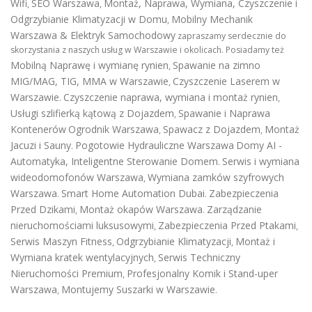
Wifi
SEO Warszawa
Montaż, Naprawa, Wymiana, Czyszczenie i
,
,
Odgrzybianie Klimatyzacji w Domu
Mobilny Mechanik
,
Warszawa & Elektryk Samochodowy
zapraszamy serdecznie do
skorzystania z naszych usług w Warszawie i okolicach. Posiadamy też
Mobilną Naprawę i wymianę rynien
Spawanie na zimno
,
MIG/MAG, TIG, MMA w Warszawie
Czyszczenie Laserem w
,
Warszawie
Czyszczenie naprawa, wymiana i montaż rynien
.
,
Usługi szlifierką kątową z Dojazdem
Spawanie i Naprawa
,
Kontenerów
Ogrodnik Warszawa
Spawacz z Dojazdem
Montaż
,
,
Jacuzi i Sauny
Pogotowie Hydrauliczne Warszawa
Domy AI -
.
Automatyka, Inteligentne Sterowanie Domem
Serwis i wymiana
.
wideodomofonów Warszawa
Wymiana zamków szyfrowych
,
Warszawa
Smart Home Automation Dubai
Zabezpieczenia
.
.
Przed Dzikami
Montaż okapów Warszawa
Zarządzanie
,
.
nieruchomościami luksusowymi
Zabezpieczenia Przed Ptakami
,
,
Serwis Maszyn Fitness
Odgrzybianie Klimatyzacji
Montaż i
,
,
Wymiana kratek wentylacyjnych
Serwis Techniczny
,
Nieruchomości Premium
Profesjonalny Komik i Stand-uper
,
Warszawa
Montujemy Suszarki w Warszawie
,
.