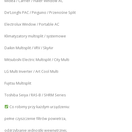
Midea / Carrier / Haier Window AC
De’Longhi PAC / Pinguino / Przenośne Split
Electrolux Window / Portable AC
Klimatyzatory multisplit / systemowe
Daikin Multisplit / VRV / SkyAir
Mitsubishi Electric Multisplit / City Multi
LG Multi Inverter / Art Cool Multi
Fujitsu Multisplit
Toshiba Seiya / RAS-B / SHRM Series
Co robimy przy każdym urządzeniu:
pełne czyszczenie filtrów powietrza,
odgrzybianie jednostki wewnętrznej,