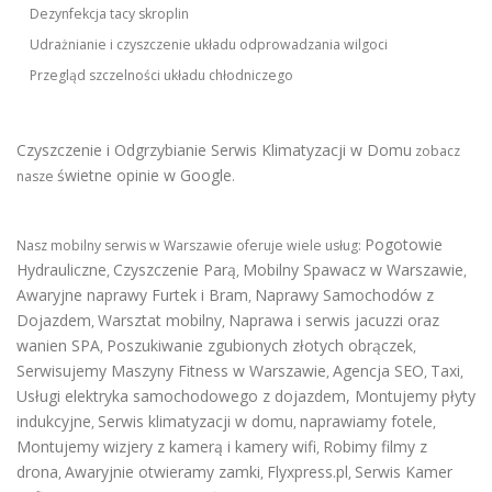
Dezynfekcja tacy skroplin
Udrażnianie i czyszczenie układu odprowadzania wilgoci
Przegląd szczelności układu chłodniczego
Czyszczenie i Odgrzybianie Serwis Klimatyzacji w Domu
zobacz
świetne opinie w Google
nasze
.
Pogotowie
Nasz mobilny serwis w Warszawie oferuje wiele usług:
Hydrauliczne
Czyszczenie Parą
Mobilny Spawacz w Warszawie
,
,
,
Awaryjne naprawy Furtek i Bram
Naprawy Samochodów z
,
Dojazdem
Warsztat mobilny
Naprawa i serwis jacuzzi oraz
,
,
wanien SPA
Poszukiwanie zgubionych złotych obrączek
,
,
Serwisujemy Maszyny Fitness w Warszawie
Agencja SEO
Taxi
,
,
,
Usługi elektryka samochodowego z dojazdem
,
Montujemy płyty
indukcyjne
Serwis klimatyzacji w domu
naprawiamy fotele
,
,
,
Montujemy wizjery z kamerą i kamery wifi
Robimy filmy z
,
drona
Awaryjnie otwieramy zamki
Flyxpress.pl
Serwis Kamer
,
,
,