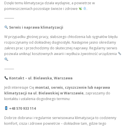
Dzięki temu klimatyzacja działa wydajnie, a powietrze w
pomieszczeniach pozostaje świeże i zdrowe
.
⸻
Serwis i naprawa klimatyzacji
W przypadku głośnej pracy, słabszego chłodzenia lub sygnałów błędu
rozpoczynamy od dokładnej diagnostyki. Następnie jasno określamy
zakres prac i przechodzimy do skutecznej naprawy. Regularny serwis
pozwala uniknąć kosztownych awarii i wydłuża żywotność urządzenia
.
⸻
Kontakt – ul. Bielawska, Warszawa
Jeśli interesuje Cię
montaż, serwis, czyszczenie lub naprawa
klimatyzacji na ul. Bielawskiej w Warszawie
, zapraszamy do
kontaktu i ustalenia dogodnego terminu:
+48 570 933 114
Dobrze dobrana i regularnie serwisowana klimatyzacja to codzienny
komfort, cisza i zdrowe powietrze – dokładnie tam, gdzie tego