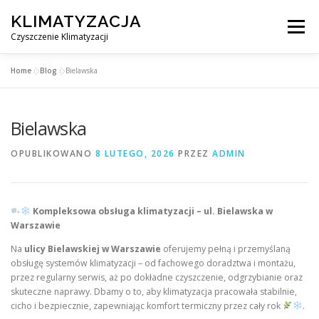
Przejdź
KLIMATYZACJA
do
Menu
treści
Czyszczenie Klimatyzacji
Home
»
Blog
»
Bielawska
SERWIS KLIMATYZACJI WARSZAWA
CENNIK
Bielawska
OBSŁUGIWANE MIASTA POD WARSZAWĄ
BLOG
OPUBLIKOWANO
8 LUTEGO, 2026
PRZEZ
ADMIN
KONTAKT
Kompleksowa obsługa klimatyzacji – ul. Bielawska w
Warszawie
Na
ulicy Bielawskiej w Warszawie
oferujemy pełną i przemyślaną
obsługę systemów klimatyzacji – od fachowego doradztwa i montażu,
przez regularny serwis, aż po dokładne czyszczenie, odgrzybianie oraz
skuteczne naprawy. Dbamy o to, aby klimatyzacja pracowała stabilnie,
cicho i bezpiecznie, zapewniając komfort termiczny przez cały rok
.