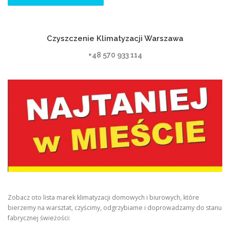
Czyszczenie Klimatyzacji Warszawa
+48 570 933 114
Zobacz oto lista marek klimatyzacji domowych i biurowych, które
bierzemy na warsztat, czyścimy, odgrzybiame i doprowadzamy do stanu
fabrycznej świeżości: