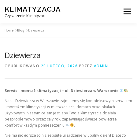
Przejdź
KLIMATYZACJA
do
Menu
treści
Czyszczenie Klimatyzacji
Home
»
Blog
»
Dziewierza
SERWIS KLIMATYZACJI WARSZAWA
CENNIK
Dziewierza
OBSŁUGIWANE MIASTA POD WARSZAWĄ
BLOG
OPUBLIKOWANO
20 LUTEGO, 2026
PRZEZ
ADMIN
KONTAKT
Serwis i montaż klimatyzacji – ul. Dziewierza w Warszawie
Na ul. Dziewierza w Warszawie zajmujemy się kompleksowym serwisem
i montażem klimatyzacji w mieszkaniach, domach oraz lokalach
użytkowych. Naszym celem jest, aby Twoja klimatyzacja działała
bezproblemowo przez cały rok, zapewniając świeże powietrze i
komfort w każdym pomieszczeniu
.
Nie ma nic gorszego niż zepsute urządzenie w upalny dzień! Dlatego