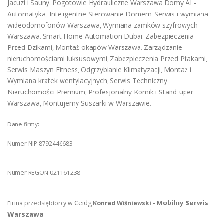
Jacuzi i Sauny
Pogotowie Hydrauliczne Warszawa
Domy AI -
.
Automatyka, Inteligentne Sterowanie Domem
Serwis i wymiana
.
wideodomofonów Warszawa
Wymiana zamków szyfrowych
,
Warszawa
Smart Home Automation Dubai
Zabezpieczenia
.
.
Przed Dzikami
Montaż okapów Warszawa
Zarządzanie
,
.
nieruchomościami luksusowymi
Zabezpieczenia Przed Ptakami
,
,
Serwis Maszyn Fitness
Odgrzybianie Klimatyzacji
Montaż i
,
,
Wymiana kratek wentylacyjnych
Serwis Techniczny
,
Nieruchomości Premium
Profesjonalny Komik i Stand-uper
,
Warszawa
Montujemy Suszarki w Warszawie
,
.
Dane firmy:
Numer NIP 8792446683
Numer REGON 021161238
Ceidg
Mobilny Serwis
Firma przedsiębiorcy w
Konrad Wiśniewski -
Warszawa