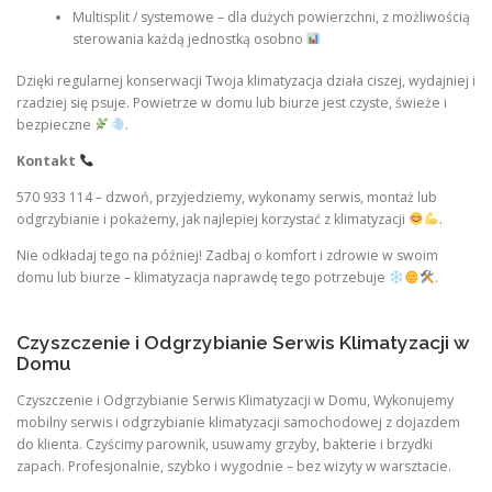
Multisplit / systemowe – dla dużych powierzchni, z możliwością
sterowania każdą jednostką osobno
Dzięki regularnej konserwacji Twoja klimatyzacja działa ciszej, wydajniej i
rzadziej się psuje. Powietrze w domu lub biurze jest czyste, świeże i
bezpieczne
.
Kontakt
570 933 114 – dzwoń, przyjedziemy, wykonamy serwis, montaż lub
odgrzybianie i pokażemy, jak najlepiej korzystać z klimatyzacji
.
Nie odkładaj tego na później! Zadbaj o komfort i zdrowie w swoim
domu lub biurze – klimatyzacja naprawdę tego potrzebuje
.
Czyszczenie i Odgrzybianie Serwis Klimatyzacji w
Domu
Czyszczenie i Odgrzybianie Serwis Klimatyzacji w Domu, Wykonujemy
mobilny serwis i odgrzybianie klimatyzacji samochodowej z dojazdem
do klienta. Czyścimy parownik, usuwamy grzyby, bakterie i brzydki
zapach. Profesjonalnie, szybko i wygodnie – bez wizyty w warsztacie.