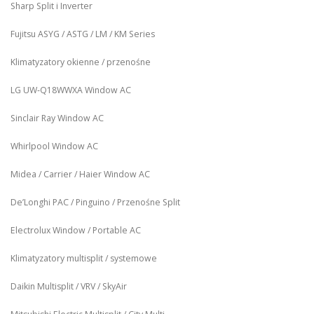
Sharp Split i Inverter
Fujitsu ASYG / ASTG / LM / KM Series
Klimatyzatory okienne / przenośne
LG UW‑Q18WWXA Window AC
Sinclair Ray Window AC
Whirlpool Window AC
Midea / Carrier / Haier Window AC
De’Longhi PAC / Pinguino / Przenośne Split
Electrolux Window / Portable AC
Klimatyzatory multisplit / systemowe
Daikin Multisplit / VRV / SkyAir