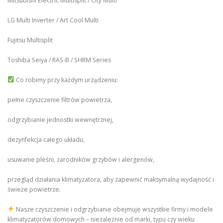
Mitsubishi Electric Multisplit / City Multi
LG Multi Inverter / Art Cool Multi
Fujitsu Multisplit
Toshiba Seiya / RAS-B / SHRM Series
Co robimy przy każdym urządzeniu:
pełne czyszczenie filtrów powietrza,
odgrzybianie jednostki wewnętrznej,
dezynfekcja całego układu,
usuwanie pleśni, zarodników grzybów i alergenów,
przegląd działania klimatyzatora, aby zapewnić maksymalną wydajność i
świeże powietrze.
Nasze czyszczenie i odgrzybianie obejmuje wszystkie firmy i modele
klimatyzatorów domowych – niezależnie od marki, typu czy wieku