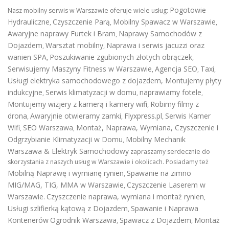
Pogotowie
Nasz mobilny serwis w Warszawie oferuje wiele usług:
Hydrauliczne
Czyszczenie Parą
Mobilny Spawacz w Warszawie
,
,
,
Awaryjne naprawy Furtek i Bram
Naprawy Samochodów z
,
Dojazdem
Warsztat mobilny
Naprawa i serwis jacuzzi oraz
,
,
wanien SPA
Poszukiwanie zgubionych złotych obrączek
,
,
Serwisujemy Maszyny Fitness w Warszawie
Agencja SEO
Taxi
,
,
,
Usługi elektryka samochodowego z dojazdem
,
Montujemy płyty
indukcyjne
Serwis klimatyzacji w domu
naprawiamy fotele
,
,
,
Montujemy wizjery z kamerą i kamery wifi
Robimy filmy z
,
drona
Awaryjnie otwieramy zamki
Flyxpress.pl
Serwis Kamer
,
,
,
Wifi
SEO Warszawa
Montaż, Naprawa, Wymiana, Czyszczenie i
,
,
Odgrzybianie Klimatyzacji w Domu
Mobilny Mechanik
,
Warszawa & Elektryk Samochodowy
zapraszamy serdecznie do
skorzystania z naszych usług w Warszawie i okolicach. Posiadamy też
Mobilną Naprawę i wymianę rynien
Spawanie na zimno
,
MIG/MAG, TIG, MMA w Warszawie
Czyszczenie Laserem w
,
Warszawie
Czyszczenie naprawa, wymiana i montaż rynien
.
,
Usługi szlifierką kątową z Dojazdem
Spawanie i Naprawa
,
Kontenerów
Ogrodnik Warszawa
Spawacz z Dojazdem
Montaż
,
,