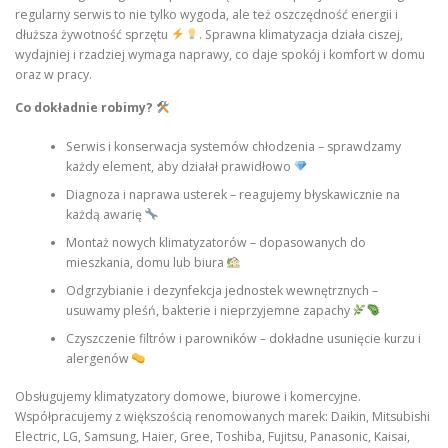
regularny serwis to nie tylko wygoda, ale też oszczędność energii i
dłuższa żywotność sprzętu
. Sprawna klimatyzacja działa ciszej,
wydajniej i rzadziej wymaga naprawy, co daje spokój i komfort w domu
oraz w pracy.
Co dokładnie robimy?
Serwis i konserwacja systemów chłodzenia – sprawdzamy
każdy element, aby działał prawidłowo
Diagnoza i naprawa usterek – reagujemy błyskawicznie na
każdą awarię
Montaż nowych klimatyzatorów – dopasowanych do
mieszkania, domu lub biura
Odgrzybianie i dezynfekcja jednostek wewnętrznych –
usuwamy pleśń, bakterie i nieprzyjemne zapachy
Czyszczenie filtrów i parowników – dokładne usunięcie kurzu i
alergenów
Obsługujemy klimatyzatory domowe, biurowe i komercyjne.
Współpracujemy z większością renomowanych marek: Daikin, Mitsubishi
Electric, LG, Samsung, Haier, Gree, Toshiba, Fujitsu, Panasonic, Kaisai,