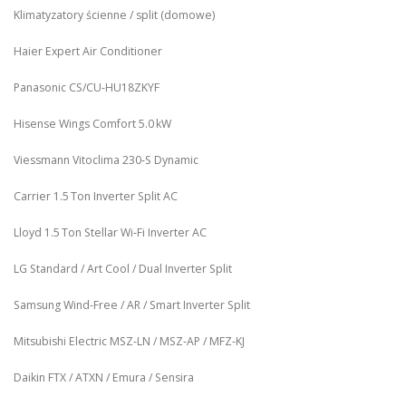
Klimatyzatory ścienne / split (domowe)
Haier Expert Air Conditioner
Panasonic CS/CU‑HU18ZKYF
Hisense Wings Comfort 5.0 kW
Viessmann Vitoclima 230‑S Dynamic
Carrier 1.5 Ton Inverter Split AC
Lloyd 1.5 Ton Stellar Wi‑Fi Inverter AC
LG Standard / Art Cool / Dual Inverter Split
Samsung Wind-Free / AR / Smart Inverter Split
Mitsubishi Electric MSZ‑LN / MSZ‑AP / MFZ-KJ
Daikin FTX / ATXN / Emura / Sensira