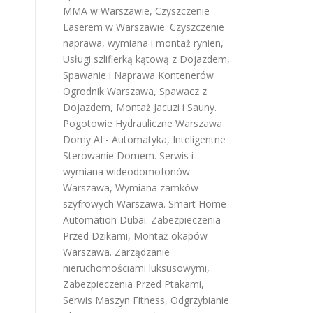
MMA w Warszawie
,
Czyszczenie
Laserem w Warszawie
.
Czyszczenie
naprawa, wymiana i montaż rynien
,
Usługi szlifierką kątową z Dojazdem
,
Spawanie i Naprawa Kontenerów
Ogrodnik Warszawa
,
Spawacz z
Dojazdem
,
Montaż Jacuzi i Sauny
.
Pogotowie Hydrauliczne Warszawa
Domy AI - Automatyka, Inteligentne
Sterowanie Domem
.
Serwis i
wymiana wideodomofonów
Warszawa
,
Wymiana zamków
szyfrowych Warszawa
.
Smart Home
Automation Dubai
.
Zabezpieczenia
Przed Dzikami
,
Montaż okapów
Warszawa
.
Zarządzanie
nieruchomościami luksusowymi
,
Zabezpieczenia Przed Ptakami
,
Serwis Maszyn Fitness
,
Odgrzybianie