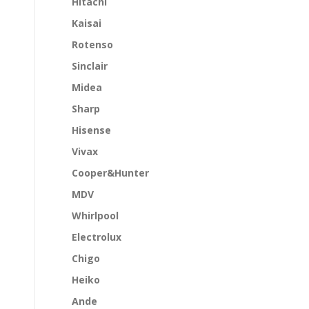
Hitachi
Kaisai
Rotenso
Sinclair
Midea
Sharp
Hisense
Vivax
Cooper&Hunter
MDV
Whirlpool
Electrolux
Chigo
Heiko
Ande