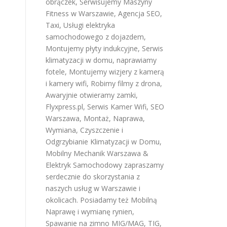
obrączek
,
Serwisujemy Maszyny
Fitness w Warszawie
,
Agencja SEO
,
Taxi
,
Usługi elektryka
samochodowego z dojazdem
,
Montujemy płyty indukcyjne
,
Serwis
klimatyzacji w domu
,
naprawiamy
fotele
,
Montujemy wizjery z kamerą
i kamery wifi
,
Robimy filmy z drona
,
Awaryjnie otwieramy zamki
,
Flyxpress.pl
,
Serwis Kamer Wifi
,
SEO
Warszawa
,
Montaż, Naprawa,
Wymiana, Czyszczenie i
Odgrzybianie Klimatyzacji w Domu
,
Mobilny Mechanik Warszawa &
Elektryk Samochodowy
zapraszamy
serdecznie do skorzystania z
naszych usług w Warszawie i
okolicach. Posiadamy też
Mobilną
Naprawę i wymianę rynien
,
Spawanie na zimno MIG/MAG, TIG,