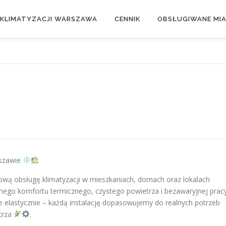
 KLIMATYZACJI WARSZAWA
CENNIK
OBSŁUGIWANE MI
rszawie
wą obsługę klimatyzacji w mieszkaniach, domach oraz lokalach
nego komfortu termicznego, czystego powietrza i bezawaryjnej prac
e elastycznie – każdą instalację dopasowujemy do realnych potrzeb
trza
.