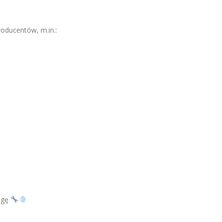
oducentów, m.in.:
ugę