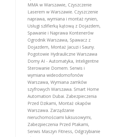
MMA w Warszawie
,
Czyszczenie
Laserem w Warszawie
.
Czyszczenie
naprawa, wymiana i montaż rynien
,
Usługi szlifierką kątową z Dojazdem
,
Spawanie i Naprawa Kontenerów
Ogrodnik Warszawa
,
Spawacz z
Dojazdem
,
Montaż Jacuzi i Sauny
.
Pogotowie Hydrauliczne Warszawa
Domy AI - Automatyka, Inteligentne
Sterowanie Domem
.
Serwis i
wymiana wideodomofonów
Warszawa
,
Wymiana zamków
szyfrowych Warszawa
.
Smart Home
Automation Dubai
.
Zabezpieczenia
Przed Dzikami
,
Montaż okapów
Warszawa
.
Zarządzanie
nieruchomościami luksusowymi
,
Zabezpieczenia Przed Ptakami
,
Serwis Maszyn Fitness
,
Odgrzybianie