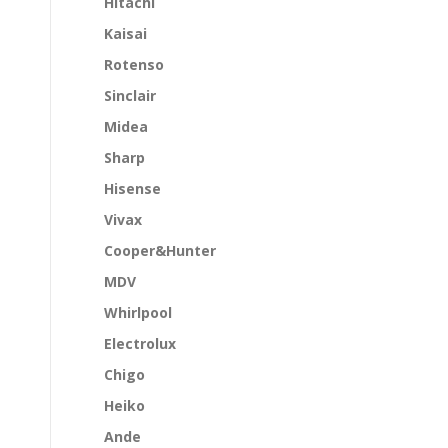
Hitachi
Kaisai
Rotenso
Sinclair
Midea
Sharp
Hisense
Vivax
Cooper&Hunter
MDV
Whirlpool
Electrolux
Chigo
Heiko
Ande