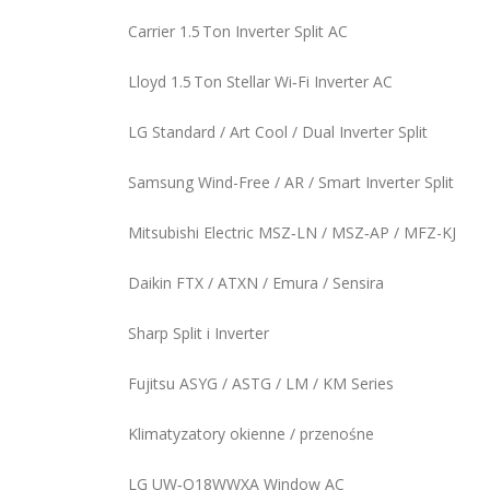
Carrier 1.5 Ton Inverter Split AC
Lloyd 1.5 Ton Stellar Wi‑Fi Inverter AC
LG Standard / Art Cool / Dual Inverter Split
Samsung Wind-Free / AR / Smart Inverter Split
Mitsubishi Electric MSZ‑LN / MSZ‑AP / MFZ-KJ
Daikin FTX / ATXN / Emura / Sensira
Sharp Split i Inverter
Fujitsu ASYG / ASTG / LM / KM Series
Klimatyzatory okienne / przenośne
LG UW‑Q18WWXA Window AC