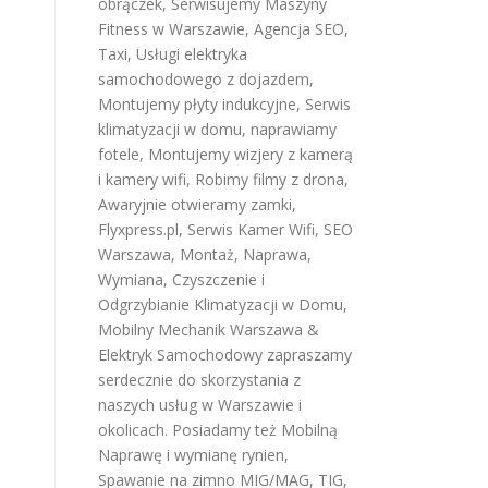
obrączek
,
Serwisujemy Maszyny
Fitness w Warszawie
,
Agencja SEO
,
Taxi
,
Usługi elektryka
samochodowego z dojazdem
,
Montujemy płyty indukcyjne
,
Serwis
klimatyzacji w domu
,
naprawiamy
fotele
,
Montujemy wizjery z kamerą
i kamery wifi
,
Robimy filmy z drona
,
Awaryjnie otwieramy zamki
,
Flyxpress.pl
,
Serwis Kamer Wifi
,
SEO
Warszawa
,
Montaż, Naprawa,
Wymiana, Czyszczenie i
Odgrzybianie Klimatyzacji w Domu
,
Mobilny Mechanik Warszawa &
Elektryk Samochodowy
zapraszamy
serdecznie do skorzystania z
naszych usług w Warszawie i
okolicach. Posiadamy też
Mobilną
Naprawę i wymianę rynien
,
Spawanie na zimno MIG/MAG, TIG,