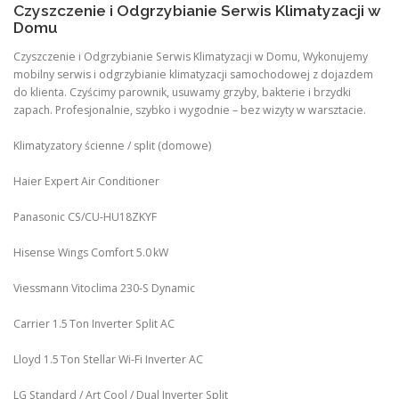
Czyszczenie i Odgrzybianie Serwis Klimatyzacji w
Domu
Czyszczenie i Odgrzybianie Serwis Klimatyzacji w Domu, Wykonujemy
mobilny serwis i odgrzybianie klimatyzacji samochodowej z dojazdem
do klienta. Czyścimy parownik, usuwamy grzyby, bakterie i brzydki
zapach. Profesjonalnie, szybko i wygodnie – bez wizyty w warsztacie.
Klimatyzatory ścienne / split (domowe)
Haier Expert Air Conditioner
Panasonic CS/CU‑HU18ZKYF
Hisense Wings Comfort 5.0 kW
Viessmann Vitoclima 230‑S Dynamic
Carrier 1.5 Ton Inverter Split AC
Lloyd 1.5 Ton Stellar Wi‑Fi Inverter AC
LG Standard / Art Cool / Dual Inverter Split