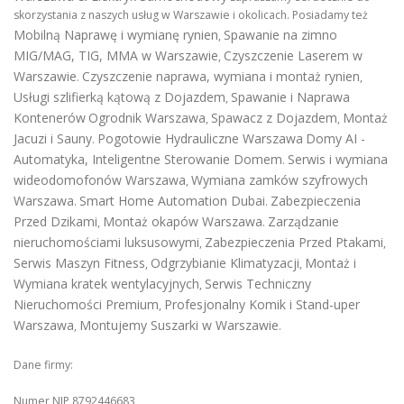
skorzystania z naszych usług w Warszawie i okolicach. Posiadamy też
Mobilną Naprawę i wymianę rynien
Spawanie na zimno
,
MIG/MAG, TIG, MMA w Warszawie
Czyszczenie Laserem w
,
Warszawie
Czyszczenie naprawa, wymiana i montaż rynien
.
,
Usługi szlifierką kątową z Dojazdem
Spawanie i Naprawa
,
Kontenerów
Ogrodnik Warszawa
Spawacz z Dojazdem
Montaż
,
,
Jacuzi i Sauny
Pogotowie Hydrauliczne Warszawa
Domy AI -
.
Automatyka, Inteligentne Sterowanie Domem
Serwis i wymiana
.
wideodomofonów Warszawa
Wymiana zamków szyfrowych
,
Warszawa
Smart Home Automation Dubai
Zabezpieczenia
.
.
Przed Dzikami
Montaż okapów Warszawa
Zarządzanie
,
.
nieruchomościami luksusowymi
Zabezpieczenia Przed Ptakami
,
,
Serwis Maszyn Fitness
Odgrzybianie Klimatyzacji
Montaż i
,
,
Wymiana kratek wentylacyjnych
Serwis Techniczny
,
Nieruchomości Premium
Profesjonalny Komik i Stand-uper
,
Warszawa
Montujemy Suszarki w Warszawie
,
.
Dane firmy:
Numer NIP 8792446683