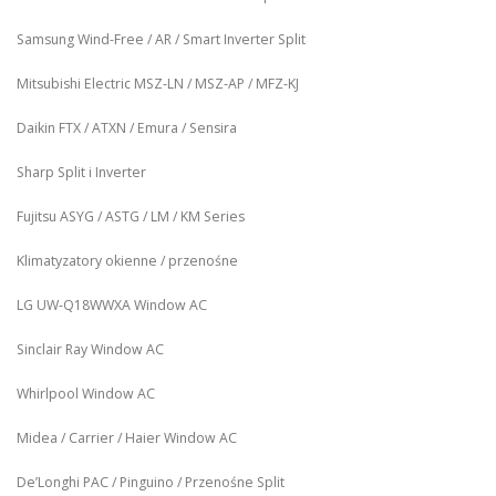
Samsung Wind-Free / AR / Smart Inverter Split
Mitsubishi Electric MSZ‑LN / MSZ‑AP / MFZ-KJ
Daikin FTX / ATXN / Emura / Sensira
Sharp Split i Inverter
Fujitsu ASYG / ASTG / LM / KM Series
Klimatyzatory okienne / przenośne
LG UW‑Q18WWXA Window AC
Sinclair Ray Window AC
Whirlpool Window AC
Midea / Carrier / Haier Window AC
De’Longhi PAC / Pinguino / Przenośne Split