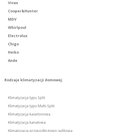
Vivax
Cooper&Hunter
MDV
Whirlpool
Electrolux
Chigo
Heiko
Ande
Rodzaje klimatyzacji domowej:
Klimatyzacja typu Split
Klimatyzacja typu Multi-Split
Klimatyzacja kasetonowa
Klimatyzacja kanałowa
Klimatyzacja przypodłogowo-sufitowa