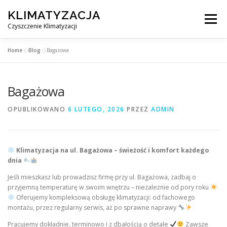
Przejdź
KLIMATYZACJA
do
Menu
treści
Czyszczenie Klimatyzacji
Home
»
Blog
»
Bagażowa
SERWIS KLIMATYZACJI WARSZAWA
CENNIK
Bagażowa
OBSŁUGIWANE MIASTA POD WARSZAWĄ
BLOG
OPUBLIKOWANO
6 LUTEGO, 2026
PRZEZ
ADMIN
KONTAKT
Klimatyzacja na ul. Bagażowa – świeżość i komfort każdego
dnia
Jeśli mieszkasz lub prowadzisz firmę przy ul. Bagażowa, zadbaj o
przyjemną temperaturę w swoim wnętrzu – niezależnie od pory roku
Oferujemy kompleksową obsługę klimatyzacji: od fachowego
montażu, przez regularny serwis, aż po sprawne naprawy
Pracujemy dokładnie, terminowo i z dbałością o detale
Zawsze