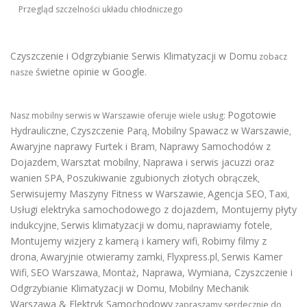
Przegląd szczelności układu chłodniczego
Czyszczenie i Odgrzybianie Serwis Klimatyzacji w Domu
zobacz
świetne opinie w Google
nasze
.
Pogotowie
Nasz mobilny serwis w Warszawie oferuje wiele usług:
Hydrauliczne
Czyszczenie Parą
Mobilny Spawacz w Warszawie
,
,
,
Awaryjne naprawy Furtek i Bram
Naprawy Samochodów z
,
Dojazdem
Warsztat mobilny
Naprawa i serwis jacuzzi oraz
,
,
wanien SPA
Poszukiwanie zgubionych złotych obrączek
,
,
Serwisujemy Maszyny Fitness w Warszawie
Agencja SEO
Taxi
,
,
,
Usługi elektryka samochodowego z dojazdem
,
Montujemy płyty
indukcyjne
Serwis klimatyzacji w domu
naprawiamy fotele
,
,
,
Montujemy wizjery z kamerą i kamery wifi
Robimy filmy z
,
drona
Awaryjnie otwieramy zamki
Flyxpress.pl
Serwis Kamer
,
,
,
Wifi
SEO Warszawa
Montaż, Naprawa, Wymiana, Czyszczenie i
,
,
Odgrzybianie Klimatyzacji w Domu
Mobilny Mechanik
,
Warszawa & Elektryk Samochodowy
zapraszamy serdecznie do