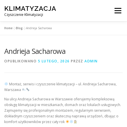
Przejdź
KLIMATYZACJA
do
Menu
treści
Czyszczenie Klimatyzacji
Home
»
Blog
»
Andrieja Sacharowa
SERWIS KLIMATYZACJI WARSZAWA
CENNIK
Andrieja Sacharowa
OBSŁUGIWANE MIASTA POD WARSZAWĄ
BLOG
OPUBLIKOWANO
5 LUTEGO, 2026
PRZEZ
ADMIN
KONTAKT
Montaż, serwis i czyszczenie klimatyzacji – ul. Andrieja Sacharowa,
Warszawa
Na ulicy Andrieja Sacharowa w Warszawie oferujemy kompleksową
obsługę klimatyzacji w mieszkaniach, domach oraz lokalach usługowych.
Zajmujemy się profesjonalnym montażem, regularnym serwisem,
dokładnym czyszczeniem oraz skuteczną naprawą urządzeń, dbając o
komfort użytkowników przez cały rok