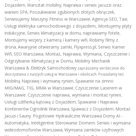
Dojazdem
Warsztat mobilny
Naprawa i serwis jacuzzi oraz
,
,
wanien SPA
Poszukiwanie zgubionych złotych obrączek
,
,
Serwisujemy Maszyny Fitness w Warszawie
Agencja SEO
Taxi
,
,
,
Usługi elektryka samochodowego z dojazdem
,
Montujemy płyty
indukcyjne
Serwis klimatyzacji w domu
naprawiamy fotele
,
,
,
Montujemy wizjery z kamerą i kamery wifi
Robimy filmy z
,
drona
Awaryjnie otwieramy zamki
Flyxpress.pl
Serwis Kamer
,
,
,
Wifi
SEO Warszawa
Montaż, Naprawa, Wymiana, Czyszczenie i
,
,
Odgrzybianie Klimatyzacji w Domu
Mobilny Mechanik
,
Warszawa & Elektryk Samochodowy
zapraszamy serdecznie do
skorzystania z naszych usług w Warszawie i okolicach. Posiadamy też
Mobilną Naprawę i wymianę rynien
Spawanie na zimno
,
MIG/MAG, TIG, MMA w Warszawie
Czyszczenie Laserem w
,
Warszawie
Czyszczenie naprawa, wymiana i montaż rynien
.
,
Usługi szlifierką kątową z Dojazdem
Spawanie i Naprawa
,
Kontenerów
Ogrodnik Warszawa
Spawacz z Dojazdem
Montaż
,
,
Jacuzi i Sauny
Pogotowie Hydrauliczne Warszawa
Domy AI -
.
Automatyka, Inteligentne Sterowanie Domem
Serwis i wymiana
.
wideodomofonów Warszawa
Wymiana zamków szyfrowych
,