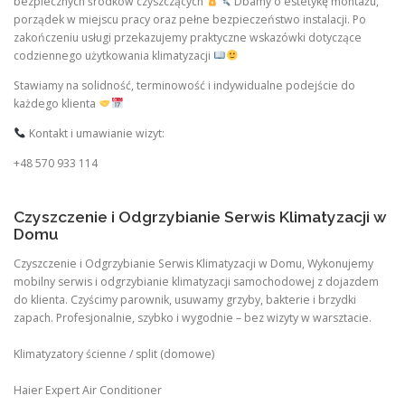
bezpiecznych środków czyszczących
Dbamy o estetykę montażu,
porządek w miejscu pracy oraz pełne bezpieczeństwo instalacji. Po
zakończeniu usługi przekazujemy praktyczne wskazówki dotyczące
codziennego użytkowania klimatyzacji
Stawiamy na solidność, terminowość i indywidualne podejście do
każdego klienta
Kontakt i umawianie wizyt:
+48 570 933 114
Czyszczenie i Odgrzybianie Serwis Klimatyzacji w
Domu
Czyszczenie i Odgrzybianie Serwis Klimatyzacji w Domu, Wykonujemy
mobilny serwis i odgrzybianie klimatyzacji samochodowej z dojazdem
do klienta. Czyścimy parownik, usuwamy grzyby, bakterie i brzydki
zapach. Profesjonalnie, szybko i wygodnie – bez wizyty w warsztacie.
Klimatyzatory ścienne / split (domowe)
Haier Expert Air Conditioner