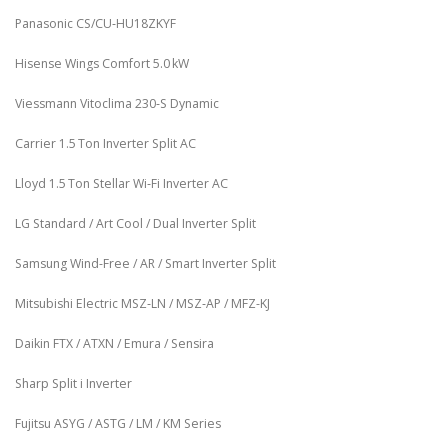
Panasonic CS/CU‑HU18ZKYF
Hisense Wings Comfort 5.0 kW
Viessmann Vitoclima 230‑S Dynamic
Carrier 1.5 Ton Inverter Split AC
Lloyd 1.5 Ton Stellar Wi‑Fi Inverter AC
LG Standard / Art Cool / Dual Inverter Split
Samsung Wind-Free / AR / Smart Inverter Split
Mitsubishi Electric MSZ‑LN / MSZ‑AP / MFZ-KJ
Daikin FTX / ATXN / Emura / Sensira
Sharp Split i Inverter
Fujitsu ASYG / ASTG / LM / KM Series