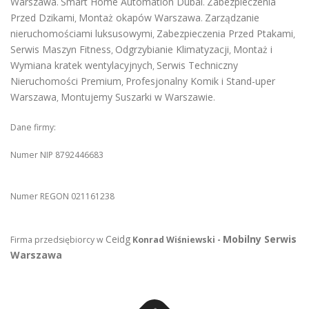
Warszawa
Smart Home Automation Dubai
Zabezpieczenia
.
.
Przed Dzikami
Montaż okapów Warszawa
Zarządzanie
,
.
nieruchomościami luksusowymi
Zabezpieczenia Przed Ptakami
,
,
Serwis Maszyn Fitness
Odgrzybianie Klimatyzacji
Montaż i
,
,
Wymiana kratek wentylacyjnych
Serwis Techniczny
,
Nieruchomości Premium
Profesjonalny Komik i Stand-uper
,
Warszawa
Montujemy Suszarki w Warszawie
,
.
Dane firmy:
Numer NIP 8792446683
Numer REGON 021161238
Ceidg
Mobilny Serwis
Firma przedsiębiorcy w
Konrad Wiśniewski -
Warszawa