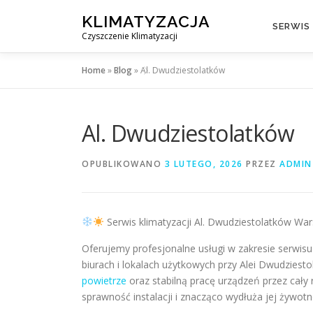
Przejdź
KLIMATYZACJA
do
SERWIS
Czyszczenie Klimatyzacji
treści
Home
»
Blog
»
Al. Dwudziestolatków
Al. Dwudziestolatków
OPUBLIKOWANO
3 LUTEGO, 2026
PRZEZ
ADMIN
Serwis klimatyzacji Al. Dwudziestolatków W
Oferujemy profesjonalne usługi w zakresie serwis
biurach i lokalach użytkowych przy Alei Dwudzie
powietrze
oraz stabilną pracę urządzeń przez cały
sprawność instalacji i znacząco wydłuża jej żywotn