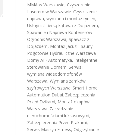
MMA w Warszawie
,
Czyszczenie
Laserem w Warszawie
.
Czyszczenie
naprawa, wymiana i montaż rynien
,
Usługi szlifierką kątową z Dojazdem
,
Spawanie i Naprawa Kontenerów
Ogrodnik Warszawa
,
Spawacz z
Dojazdem
,
Montaż Jacuzi i Sauny
.
Pogotowie Hydrauliczne Warszawa
Domy AI - Automatyka, Inteligentne
Sterowanie Domem
.
Serwis i
wymiana wideodomofonów
Warszawa
,
Wymiana zamków
szyfrowych Warszawa
.
Smart Home
Automation Dubai
.
Zabezpieczenia
Przed Dzikami
,
Montaż okapów
Warszawa
.
Zarządzanie
nieruchomościami luksusowymi
,
Zabezpieczenia Przed Ptakami
,
Serwis Maszyn Fitness
,
Odgrzybianie