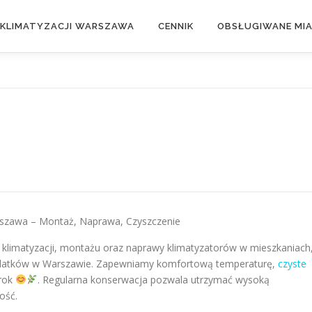
 KLIMATYZACJI WARSZAWA
CENNIK
OBSŁUGIWANE MI
arszawa – Montaż, Naprawa, Czyszczenie
u klimatyzacji, montażu oraz naprawy klimatyzatorów w mieszkaniach
stolatków w Warszawie. Zapewniamy komfortową temperaturę,
czyste
 rok
. Regularna konserwacja pozwala utrzymać wysoką
ość.