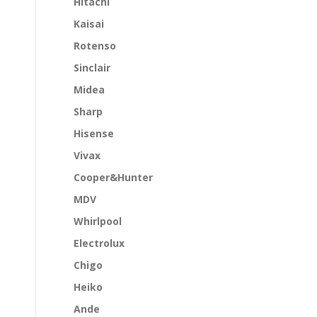
Hitachi
Kaisai
Rotenso
Sinclair
Midea
Sharp
Hisense
Vivax
Cooper&Hunter
MDV
Whirlpool
Electrolux
Chigo
Heiko
Ande