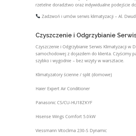
rzetelne doradztwo oraz indywidualne podejście do 
Zadzwoń i umów serwis klimatyzacji – Al. Dwud
Czyszczenie i Odgrzybianie Serwi
Czyszczenie i Odgrzybianie Serwis Klimatyzacji w 
samochodowej z dojazdem do klienta. Czyścimy par
szybko i wygodnie – bez wizyty w warsztacie.
Klimatyzatory ścienne / split (domowe)
Haier Expert Air Conditioner
Panasonic CS/CU‑HU18ZKYF
Hisense Wings Comfort 5.0 kW
Viessmann Vitoclima 230‑S Dynamic