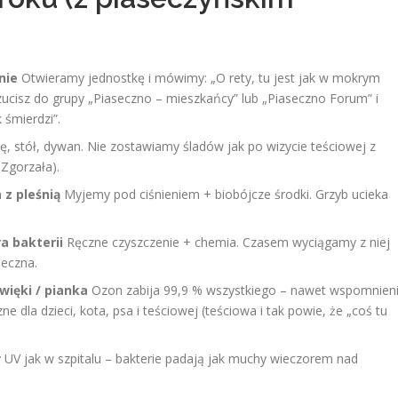
nie
Otwieramy jednostkę i mówimy: „O rety, tu jest jak w mokrym
zucisz do grupy „Piaseczno – mieszkańcy” lub „Piaseczno Forum” i
 śmierdzi”.
, stół, dywan. Nie zostawiamy śladów jak po wizycie teściowej z
 Zgorzała).
 z pleśnią
Myjemy pod ciśnieniem + biobójcze środki. Grzyb ucieka
a bakterii
Ręczne czyszczenie + chemia. Czasem wyciągamy z niej
seczna.
więki / pianka
Ozon zabija 99,9 % wszystkiego – nawet wspomnien
 dla dzieci, kota, psa i teściowej (teściowa i tak powie, że „coś tu
UV jak w szpitalu – bakterie padają jak muchy wieczorem nad