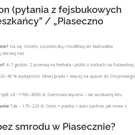
on (pytania z fejsbukowych
eszkańcy” / „Piaseczno
nie?
Da się. Octem, szczoteczką i modlitwą do Marszałka
j wezwij nas.
mi?
4–7 godzin. Z przerwą na herbatę i plotki o korkach na Puławskiej.
20–40 % wydajności. Mniej prądu = więcej na spacer do Chojnowego
 Split od ~1700–4500 zł. Darmowa wycena – nie wciskamy kitu.
aunie
Tak – 179–229 zł. Ozon + pianka = auto pachnie jak nowe z
bez smrodu w Piasecznie?