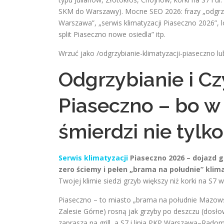
SKM do Warszawy). Mocne SEO 2026: frazy „odgrz
Warszawa”, „serwis klimatyzacji Piaseczno 2026”, lo
split Piaseczno nowe osiedla” itp.
Wrzuć jako /odgrzybianie-klimatyzacji-piaseczno lu
Odgrzybianie i Cz
Piaseczno – bo w
śmierdzi nie tylk
Serwis klimatyzacji
Piaseczno 2026 – dojazd g
zero ściemy i pełen „brama na południe” klima
Twojej klimie siedzi grzyb większy niż korki na S7 
Piaseczno – to miasto „brama na południe Mazowsz
Zalesie Górne) rosną jak grzyby po deszczu (dosłow
zaprasza na grill, a S7 i linia PKP Warszawa–Radom