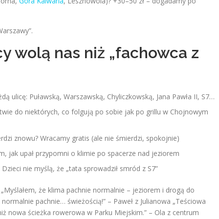
iorna,
Góra Kalwaria
, Lesznowola)? +30–50 zł – dogadamy po
 Warszawy”.
y wolą nas niż „fachowca z
ażdą ulicę: Puławską, Warszawską, Chyliczkowską, Jana Pawła II, S7…
wie do niektórych, co folgują po sobie jak po grillu w Chojnowym
dzi znowu? Wracamy gratis (ale nie śmierdzi, spokojnie)
m, jak upał przypomni o klimie po spacerze nad jeziorem
u. Dzieci nie myślą, że „tata sprowadził smród z S7”
„Myślałem, że klima pachnie normalnie – jeziorem i drogą do
 normalnie pachnie… świeżością!” – Paweł z Julianowa „Teściowa
 niż nowa ścieżka rowerowa w Parku Miejskim.” – Ola z centrum