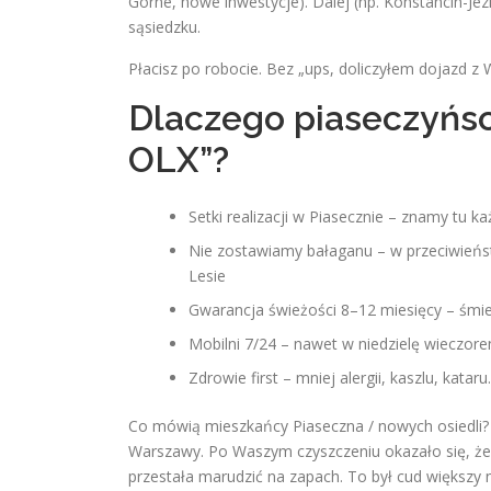
Górne, nowe inwestycje). Dalej (np. Konstancin-Jez
sąsiedzku.
Płacisz po robocie. Bez „ups, doliczyłem dojazd z
Dlaczego piaseczyńsc
OLX”?
Setki realizacji w Piasecznie – znamy tu k
Nie zostawiamy bałaganu – w przeciwieńst
Lesie
Gwarancja świeżości 8–12 miesięcy – śmier
Mobilni 7/24 – nawet w niedzielę wieczore
Zdrowie first – mniej alergii, kaszlu, katar
Co mówią mieszkańcy Piaseczna / nowych osiedli? 
Warszawy. Po Waszym czyszczeniu okazało się, że
przestała marudzić na zapach. To był cud większy