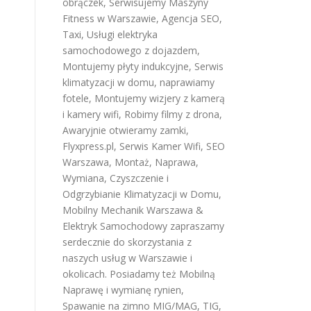
obrączek
,
Serwisujemy Maszyny
Fitness w Warszawie
,
Agencja SEO
,
Taxi
,
Usługi elektryka
samochodowego z dojazdem
,
Montujemy płyty indukcyjne
,
Serwis
klimatyzacji w domu
,
naprawiamy
fotele
,
Montujemy wizjery z kamerą
i kamery wifi
,
Robimy filmy z drona
,
Awaryjnie otwieramy zamki
,
Flyxpress.pl
,
Serwis Kamer Wifi
,
SEO
Warszawa
,
Montaż, Naprawa,
Wymiana, Czyszczenie i
Odgrzybianie Klimatyzacji w Domu
,
Mobilny Mechanik Warszawa &
Elektryk Samochodowy
zapraszamy
serdecznie do skorzystania z
naszych usług w Warszawie i
okolicach. Posiadamy też
Mobilną
Naprawę i wymianę rynien
,
Spawanie na zimno MIG/MAG, TIG,