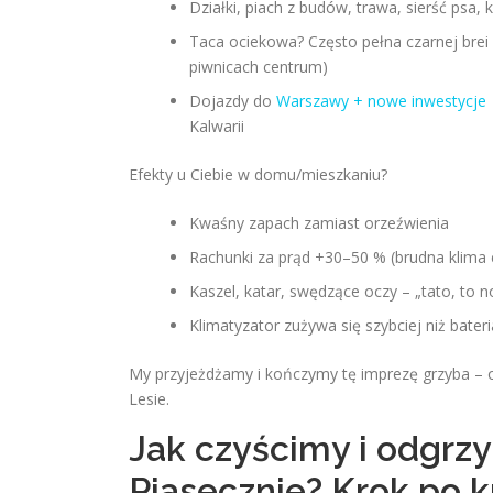
Działki, piach z budów, trawa, sierść psa
Taca ociekowa? Często pełna czarnej brei –
piwnicach centrum)
Dojazdy do
Warszawy + nowe inwestycje 
Kalwarii
Efekty u Ciebie w domu/mieszkaniu?
Kwaśny zapach zamiast orzeźwienia
Rachunki za prąd +30–50 % (brudna klima c
Kaszel, katar, swędzące oczy – „tato, to 
Klimatyzator zużywa się szybciej niż bate
My przyjeżdżamy i kończymy tę imprezę grzyba – 
Lesie.
Jak czyścimy i odgrzy
Piasecznie? Krok po k