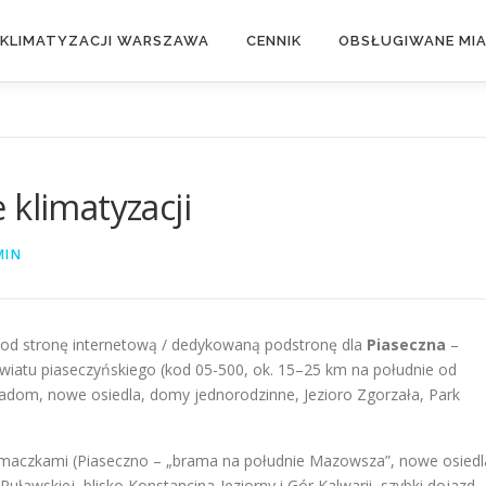
 KLIMATYZACJI WARSZAWA
CENNIK
OBSŁUGIWANE MI
 klimatyzacji
MIN
od stronę internetową / dedykowaną podstronę dla
Piaseczna
–
iatu piaseczyńskiego (kod 05-500, ok. 15–25 km na południe od
adom, nowe osiedla, domy jednorodzinne, Jezioro Zgorzała, Park
 smaczkami (Piaseczno – „brama na południe Mazowsza”, nowe osiedl
 Puławskiej, blisko Konstancina-Jeziorny i Gór Kalwarii, szybki dojazd