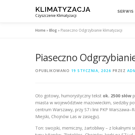
Przejdź
KLIMATYZACJA
do
SERWIS
Czyszczenie Klimatyzacji
treści
Home
»
Blog
»
Piaseczno Odgrzybianie klimatyzacji
Piaseczno Odgrzybianie
OPUBLIKOWANO
19 STYCZNIA, 2026
PRZEZ
AD
Oto gotowy, humorystyczny tekst
ok. 2500 słów
p
miasta w województwie mazowieckim, siedziby pow
centrum Warszawy, przy S7 i linii PKP Warszawa–R
Miejski, Chojnów Las w zasięgu).
Ton: swojski, memiczny, żartobliwy – z lokalnymi
typu Julianów, Złotokłos, Chojnów, korki na S7 i ul.