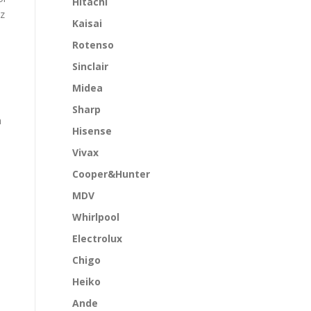
Hitachi
sz
Kaisai
Rotenso
Sinclair
Midea
Sharp
h
Hisense
Vivax
Cooper&Hunter
MDV
Whirlpool
Electrolux
Chigo
Heiko
Ande