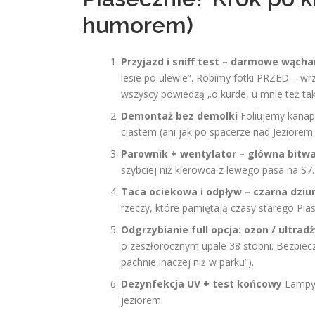
humorem)
Przyjazd i sniff test – darmowe wącha
lesie po ulewie”. Robimy fotki PRZED – wr
wszyscy powiedzą „o kurde, u mnie też tak
Demontaż bez demolki
Foliujemy kanapę
ciastem (ani jak po spacerze nad Jeziorem
Parownik + wentylator – główna bitwa
szybciej niż kierowca z lewego pasa na S7.
Taca ociekowa i odpływ – czarna dziur
rzeczy, które pamiętają czasy starego Pia
Odgrzybianie full opcja: ozon / ultradź
o zeszłorocznym upale 38 stopni. Bezpieczne
pachnie inaczej niż w parku”).
Dezynfekcja UV + test końcowy
Lampy 
jeziorem.