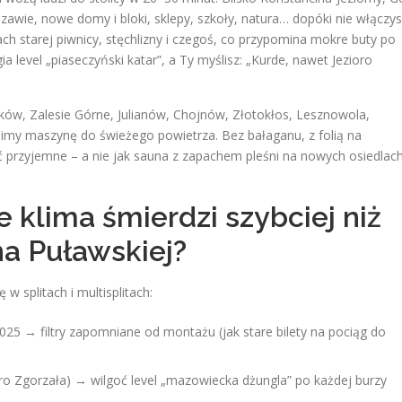
zawie, nowe domy i bloki, sklepy, szkoły, natura… dopóki nie włączy
ach starej piwnicy, stęchlizny i czegoś, co przypomina mokre buty po
a level „piaseczyński katar”, a Ty myślisz: „Kurde, nawet Jezioro
ków, Zalesie Górne, Julianów, Chojnów, Złotokłos, Lesznowola,
klimy maszynę do świeżego powietrza. Bez bałaganu, z folią na
przyjemne – a nie jak sauna z zapachem pleśni na nowych osiedlac
 klima śmierdzi szybciej niż
na Puławskiej?
w splitach i multisplitach:
25 → filtry zapomniane od montażu (jak stare bilety na pociąg do
ioro Zgorzała) → wilgoć level „mazowiecka dżungla” po każdej burzy