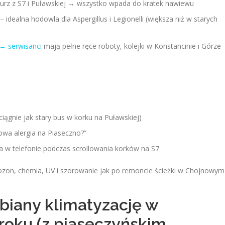
, kurz z S7 i Puławskiej → wszystko wpada do kratek nawiewu
 idealna hodowla dla Aspergillus i Legionelli (większa niż w starych
→ serwisanci
mają pełne ręce roboty, kolejki w Konstancinie i Górze
iągnie jak stary bus w korku na Puławskiej)
nowa alergia na Piaseczno?”
ria w telefonie podczas scrollowania korków na S7
ozon, chemia, UV i szorowanie jak po remoncie ścieżki w Chojnowym
biany klimatyzację w
roku (z piaseczyńskim