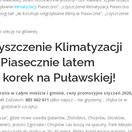
ybianie
klimatyzacji
Piaseczno”, „czyszczenie klimatyzacji Piaseczno
ng-tail: „ile kosztuje odgrzybianie klimy w Piasecznie”, „czyszczenie
b sekcję na głównej.
yszczenie Klimatyzacji
 Piasecznie latem
o korek na Puławskiej!
ratis w całym mieście i gminie, ceny promocyjne styczeń 2026
t!
Zadzwoń:
883 662 611
(albo napisz – nie gryziemy… chyba że w
w godzinach szczytu)
a”, gdzie nowe osiedla (Julianów, Złotokłos, Chojnów, Głosków,
nie!), Jezioro Zgorzała i Chojnów Las kuszą na spacery, Park Miejski
 wożą ludzi do stolicy w 20–30 minut. Blisko Konstancina-Jeziorny, G