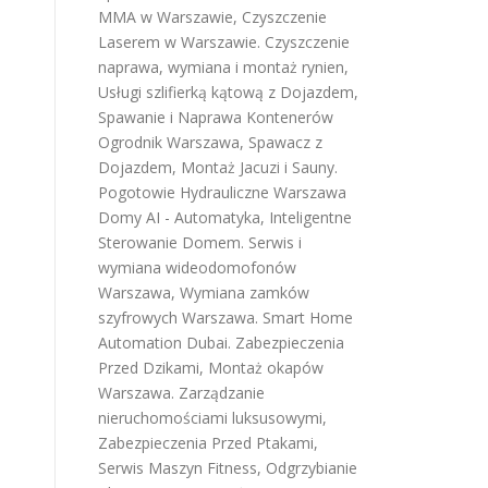
MMA w Warszawie
,
Czyszczenie
Laserem w Warszawie
.
Czyszczenie
naprawa, wymiana i montaż rynien
,
Usługi szlifierką kątową z Dojazdem
,
Spawanie i Naprawa Kontenerów
Ogrodnik Warszawa
,
Spawacz z
Dojazdem
,
Montaż Jacuzi i Sauny
.
Pogotowie Hydrauliczne Warszawa
Domy AI - Automatyka, Inteligentne
Sterowanie Domem
.
Serwis i
wymiana wideodomofonów
Warszawa
,
Wymiana zamków
szyfrowych Warszawa
.
Smart Home
Automation Dubai
.
Zabezpieczenia
Przed Dzikami
,
Montaż okapów
Warszawa
.
Zarządzanie
nieruchomościami luksusowymi
,
Zabezpieczenia Przed Ptakami
,
Serwis Maszyn Fitness
,
Odgrzybianie