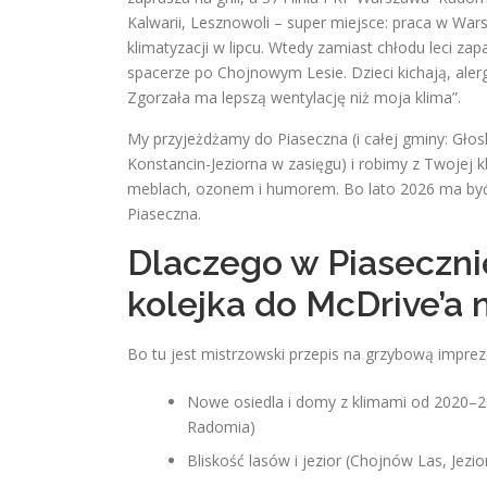
Kalwarii, Lesznowoli – super miejsce: praca w Wars
klimatyzacji w lipcu. Wtedy zamiast chłodu leci zap
spacerze po Chojnowym Lesie. Dzieci kichają, alergi
Zgorzała ma lepszą wentylację niż moja klima”.
My przyjeżdżamy do Piaseczna (i całej gminy: Głos
Konstancin-Jeziorna w zasięgu) i robimy z Twojej 
meblach, ozonem i humorem. Bo lato 2026 ma być 
Piaseczna.
Dlaczego w Piasecznie
kolejka do McDrive’a 
Bo tu jest mistrzowski przepis na grzybową imprezę 
Nowe osiedla i domy z klimami od 2020–20
Radomia)
Bliskość lasów i jezior (Chojnów Las, Jez