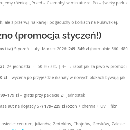
ujemy różnicę: „Przed – Czarnobyl w miniaturze. Po – świeży park z
7 h, ale z przerwą na kawę i pogaduchy o korkach na Puławskiej.
zno (promocja styczeń!)
nostka)
Styczeń–Luty–Marzec 2026:
249–349 zł
(normalnie 360–480
zt.
2+ jednostki → -50 zł / szt. | 4+ → rabat jak za piwo w promocji
0 zł
– wycena po przyjeździe (kanały w nowych blokach bywają jak
99–179 zł
– gratis przy pakiecie 2+ jednostek
asa aut na dojazdy S7)
179–229 zł
(ozon + chemia + UV + filtr
 osiedle: centrum, Julianów, Złotokłos, Chojnów, Głosków, Zalesie