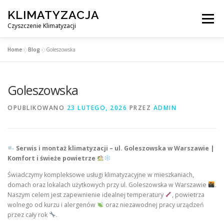
Przejdź
KLIMATYZACJA
do
Menu
treści
Czyszczenie Klimatyzacji
Home
»
Blog
»
Goleszowska
SERWIS KLIMATYZACJI WARSZAWA
CENNIK
Goleszowska
OBSŁUGIWANE MIASTA POD WARSZAWĄ
BLOG
OPUBLIKOWANO
23 LUTEGO, 2026
PRZEZ
ADMIN
KONTAKT
Serwis i montaż klimatyzacji – ul. Goleszowska w Warszawie |
Komfort i świeże powietrze
Świadczymy kompleksowe usługi klimatyzacyjne w mieszkaniach,
domach oraz lokalach użytkowych przy ul. Goleszowska w Warszawie
.
Naszym celem jest zapewnienie idealnej temperatury
, powietrza
wolnego od kurzu i alergenów
oraz niezawodnej pracy urządzeń
przez cały rok
.