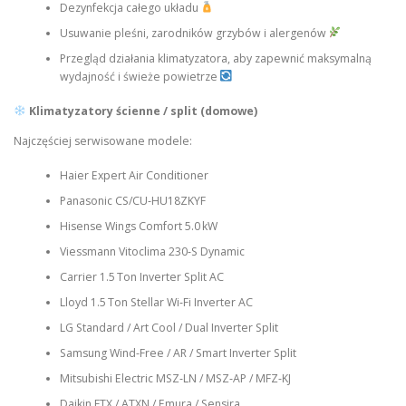
Dezynfekcja całego układu
Usuwanie pleśni, zarodników grzybów i alergenów
Przegląd działania klimatyzatora, aby zapewnić maksymalną
wydajność i świeże powietrze
Klimatyzatory ścienne / split (domowe)
Najczęściej serwisowane modele:
Haier Expert Air Conditioner
Panasonic CS/CU‑HU18ZKYF
Hisense Wings Comfort 5.0 kW
Viessmann Vitoclima 230‑S Dynamic
Carrier 1.5 Ton Inverter Split AC
Lloyd 1.5 Ton Stellar Wi‑Fi Inverter AC
LG Standard / Art Cool / Dual Inverter Split
Samsung Wind-Free / AR / Smart Inverter Split
Mitsubishi Electric MSZ‑LN / MSZ‑AP / MFZ-KJ
Daikin FTX / ATXN / Emura / Sensira