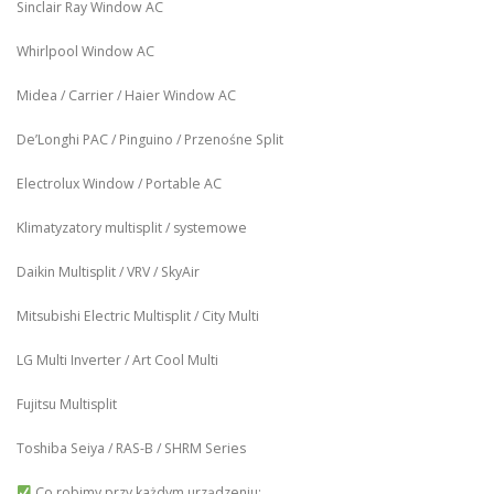
Sinclair Ray Window AC
Whirlpool Window AC
Midea / Carrier / Haier Window AC
De’Longhi PAC / Pinguino / Przenośne Split
Electrolux Window / Portable AC
Klimatyzatory multisplit / systemowe
Daikin Multisplit / VRV / SkyAir
Mitsubishi Electric Multisplit / City Multi
LG Multi Inverter / Art Cool Multi
Fujitsu Multisplit
Toshiba Seiya / RAS-B / SHRM Series
Co robimy przy każdym urządzeniu: