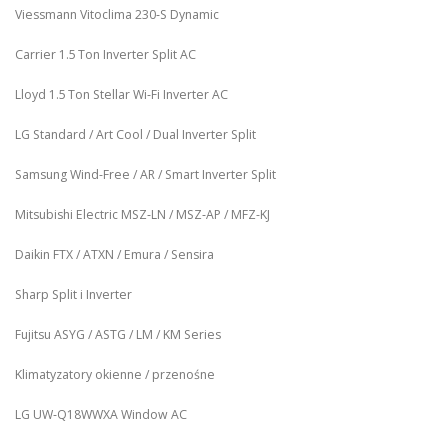
Viessmann Vitoclima 230‑S Dynamic
Carrier 1.5 Ton Inverter Split AC
Lloyd 1.5 Ton Stellar Wi‑Fi Inverter AC
LG Standard / Art Cool / Dual Inverter Split
Samsung Wind-Free / AR / Smart Inverter Split
Mitsubishi Electric MSZ‑LN / MSZ‑AP / MFZ-KJ
Daikin FTX / ATXN / Emura / Sensira
Sharp Split i Inverter
Fujitsu ASYG / ASTG / LM / KM Series
Klimatyzatory okienne / przenośne
LG UW‑Q18WWXA Window AC