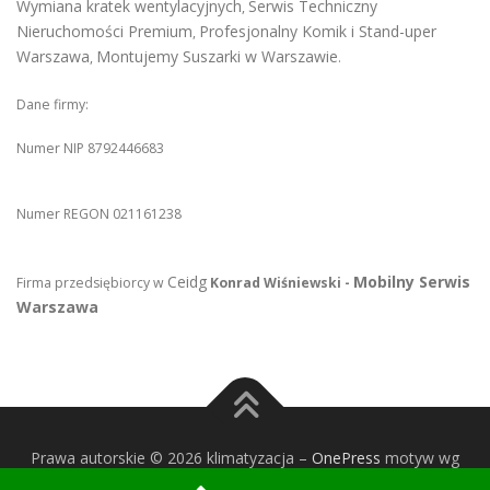
Wymiana kratek wentylacyjnych
Serwis Techniczny
,
Nieruchomości Premium
Profesjonalny Komik i Stand-uper
,
Warszawa
Montujemy Suszarki w Warszawie
,
.
Dane firmy:
Numer NIP 8792446683
Numer REGON 021161238
Ceidg
Mobilny Serwis
Firma przedsiębiorcy w
Konrad Wiśniewski -
Warszawa
Prawa autorskie © 2026 klimatyzacja
–
OnePress
motyw wg
FameThemes