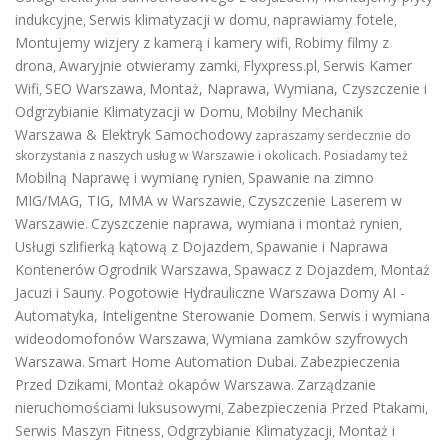
indukcyjne
Serwis klimatyzacji w domu
naprawiamy fotele
,
,
,
Montujemy wizjery z kamerą i kamery wifi
Robimy filmy z
,
drona
Awaryjnie otwieramy zamki
Flyxpress.pl
Serwis Kamer
,
,
,
Wifi
SEO Warszawa
Montaż, Naprawa, Wymiana, Czyszczenie i
,
,
Odgrzybianie Klimatyzacji w Domu
Mobilny Mechanik
,
Warszawa & Elektryk Samochodowy
zapraszamy serdecznie do
skorzystania z naszych usług w Warszawie i okolicach. Posiadamy też
Mobilną Naprawę i wymianę rynien
Spawanie na zimno
,
MIG/MAG, TIG, MMA w Warszawie
Czyszczenie Laserem w
,
Warszawie
Czyszczenie naprawa, wymiana i montaż rynien
.
,
Usługi szlifierką kątową z Dojazdem
Spawanie i Naprawa
,
Kontenerów
Ogrodnik Warszawa
Spawacz z Dojazdem
Montaż
,
,
Jacuzi i Sauny
Pogotowie Hydrauliczne Warszawa
Domy AI -
.
Automatyka, Inteligentne Sterowanie Domem
Serwis i wymiana
.
wideodomofonów Warszawa
Wymiana zamków szyfrowych
,
Warszawa
Smart Home Automation Dubai
Zabezpieczenia
.
.
Przed Dzikami
Montaż okapów Warszawa
Zarządzanie
,
.
nieruchomościami luksusowymi
Zabezpieczenia Przed Ptakami
,
,
Serwis Maszyn Fitness
Odgrzybianie Klimatyzacji
Montaż i
,
,