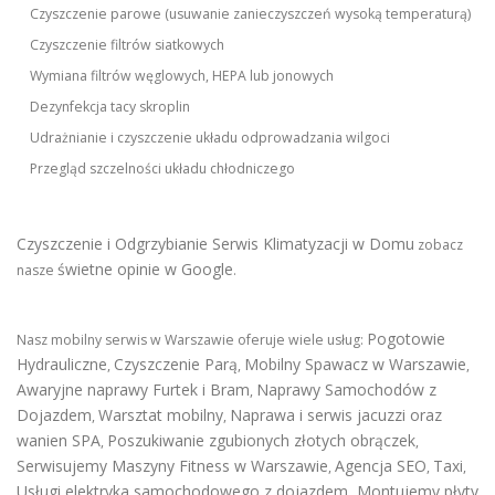
Czyszczenie parowe (usuwanie zanieczyszczeń wysoką temperaturą)
Czyszczenie filtrów siatkowych
Wymiana filtrów węglowych, HEPA lub jonowych
Dezynfekcja tacy skroplin
Udrażnianie i czyszczenie układu odprowadzania wilgoci
Przegląd szczelności układu chłodniczego
Czyszczenie i Odgrzybianie Serwis Klimatyzacji w Domu
zobacz
świetne opinie w Google
nasze
.
Pogotowie
Nasz mobilny serwis w Warszawie oferuje wiele usług:
Hydrauliczne
Czyszczenie Parą
Mobilny Spawacz w Warszawie
,
,
,
Awaryjne naprawy Furtek i Bram
Naprawy Samochodów z
,
Dojazdem
Warsztat mobilny
Naprawa i serwis jacuzzi oraz
,
,
wanien SPA
Poszukiwanie zgubionych złotych obrączek
,
,
Serwisujemy Maszyny Fitness w Warszawie
Agencja SEO
Taxi
,
,
,
Usługi elektryka samochodowego z dojazdem
,
Montujemy płyty