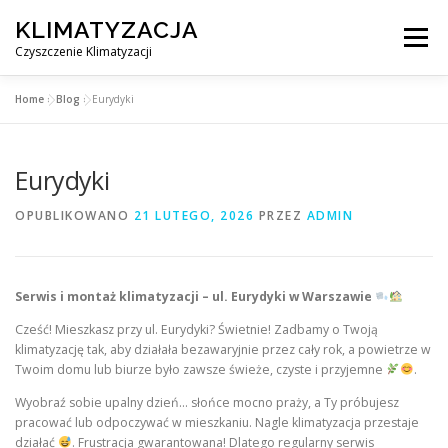
Przejdź
KLIMATYZACJA
do
Menu
treści
Czyszczenie Klimatyzacji
Home
»
Blog
»
Eurydyki
SERWIS KLIMATYZACJI WARSZAWA
CENNIK
Eurydyki
OBSŁUGIWANE MIASTA POD WARSZAWĄ
BLOG
OPUBLIKOWANO
21 LUTEGO, 2026
PRZEZ
ADMIN
KONTAKT
Serwis i montaż klimatyzacji – ul. Eurydyki w Warszawie
Cześć! Mieszkasz przy ul. Eurydyki? Świetnie! Zadbamy o Twoją
klimatyzację tak, aby działała bezawaryjnie przez cały rok, a powietrze w
Twoim domu lub biurze było zawsze świeże, czyste i przyjemne
.
Wyobraź sobie upalny dzień… słońce mocno praży, a Ty próbujesz
pracować lub odpoczywać w mieszkaniu. Nagle klimatyzacja przestaje
działać
. Frustracja gwarantowana! Dlatego regularny serwis