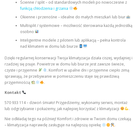
Ścienne / split – od standardowych modeli po nowoczesne z
funkcją chłodzenia i grzania
Okienne i przenośne – idealne do małych mieszkań lub biur
Multisplit / systemowe – możliwość sterowania każdą jednostką
osobno
Inteligentne modele z pilotem lub aplikacją – pełna kontrola
nad klimatem w domu lub biurze
Dzięki regularnej konserwacji Twoja klimatyzacja działa ciszej, wydajniej i
rzadziej się psuje. Powietrze w domu lub biurze jest zawsze świeże,
czyste i przyjemne
. Komfort w upalne dni i przyjemne ciepło zimą
sprawiają, że przebywanie w pomieszczeniu staje się prawdziwą
przyjemnością
.
Kontakt
570 933 114 – dzwoń śmiało! Przyjedziemy, wykonamy serwis, montaż
lub odgrzybianie i pokażemy, jak najlepiej korzystać z klimatyzacji
.
Nie odkładaj tego na później! Komfort i zdrowie w Twoim domu czekają
– klimatyzacja naprawdę zasługuje na najlepszą opiekę
.