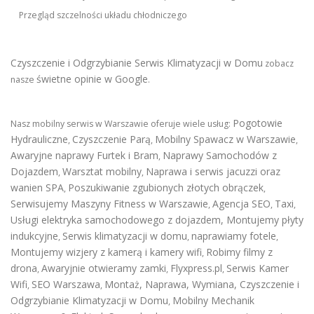
Przegląd szczelności układu chłodniczego
Czyszczenie i Odgrzybianie Serwis Klimatyzacji w Domu
zobacz
świetne opinie w Google
nasze
.
Pogotowie
Nasz mobilny serwis w Warszawie oferuje wiele usług:
Hydrauliczne
Czyszczenie Parą
Mobilny Spawacz w Warszawie
,
,
,
Awaryjne naprawy Furtek i Bram
Naprawy Samochodów z
,
Dojazdem
Warsztat mobilny
Naprawa i serwis jacuzzi oraz
,
,
wanien SPA
Poszukiwanie zgubionych złotych obrączek
,
,
Serwisujemy Maszyny Fitness w Warszawie
Agencja SEO
Taxi
,
,
,
Usługi elektryka samochodowego z dojazdem
,
Montujemy płyty
indukcyjne
Serwis klimatyzacji w domu
naprawiamy fotele
,
,
,
Montujemy wizjery z kamerą i kamery wifi
Robimy filmy z
,
drona
Awaryjnie otwieramy zamki
Flyxpress.pl
Serwis Kamer
,
,
,
Wifi
SEO Warszawa
Montaż, Naprawa, Wymiana, Czyszczenie i
,
,
Odgrzybianie Klimatyzacji w Domu
Mobilny Mechanik
,