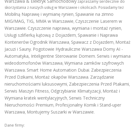
Warszawa & Elektryk Samochodowy
zapraszamy serdecznie do
skorzystania z naszych usług w Warszawie i okolicach. Posiadamy też
Mobilną Naprawę i wymianę rynien
Spawanie na zimno
,
MIG/MAG, TIG, MMA w Warszawie
Czyszczenie Laserem w
,
Warszawie
Czyszczenie naprawa, wymiana i montaż rynien
.
,
Usługi szlifierką kątową z Dojazdem
Spawanie i Naprawa
,
Kontenerów
Ogrodnik Warszawa
Spawacz z Dojazdem
Montaż
,
,
Jacuzi i Sauny
Pogotowie Hydrauliczne Warszawa
Domy AI -
.
Automatyka, Inteligentne Sterowanie Domem
Serwis i wymiana
.
wideodomofonów Warszawa
Wymiana zamków szyfrowych
,
Warszawa
Smart Home Automation Dubai
Zabezpieczenia
.
.
Przed Dzikami
Montaż okapów Warszawa
Zarządzanie
,
.
nieruchomościami luksusowymi
Zabezpieczenia Przed Ptakami
,
,
Serwis Maszyn Fitness
Odgrzybianie Klimatyzacji
Montaż i
,
,
Wymiana kratek wentylacyjnych
Serwis Techniczny
,
Nieruchomości Premium
Profesjonalny Komik i Stand-uper
,
Warszawa
Montujemy Suszarki w Warszawie
,
.
Dane firmy: