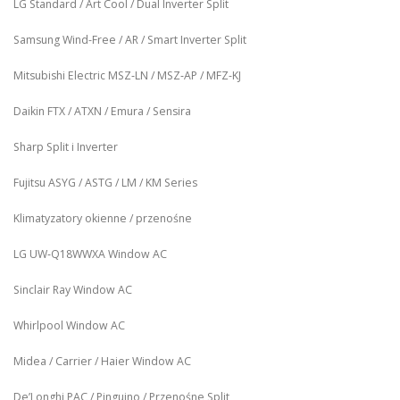
LG Standard / Art Cool / Dual Inverter Split
Samsung Wind-Free / AR / Smart Inverter Split
Mitsubishi Electric MSZ‑LN / MSZ‑AP / MFZ-KJ
Daikin FTX / ATXN / Emura / Sensira
Sharp Split i Inverter
Fujitsu ASYG / ASTG / LM / KM Series
Klimatyzatory okienne / przenośne
LG UW‑Q18WWXA Window AC
Sinclair Ray Window AC
Whirlpool Window AC
Midea / Carrier / Haier Window AC
De’Longhi PAC / Pinguino / Przenośne Split