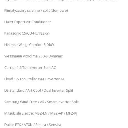
Klimatyzatory ścienne / split (domowe)
Haier Expert Air Conditioner
Panasonic CS/CU‑HU18ZKYF
Hisense Wings Comfort 5.0 kW
Viessmann Vitoclima 230‑S Dynamic
Carrier 1.5 Ton Inverter Split AC
Lloyd 1.5 Ton Stellar Wi‑Fi Inverter AC
LG Standard / Art Cool / Dual Inverter Split
Samsung Wind-Free / AR / Smart Inverter Split
Mitsubishi Electric MSZ‑LN / MSZ‑AP / MFZ-KJ
Daikin FTX / ATXN / Emura / Sensira