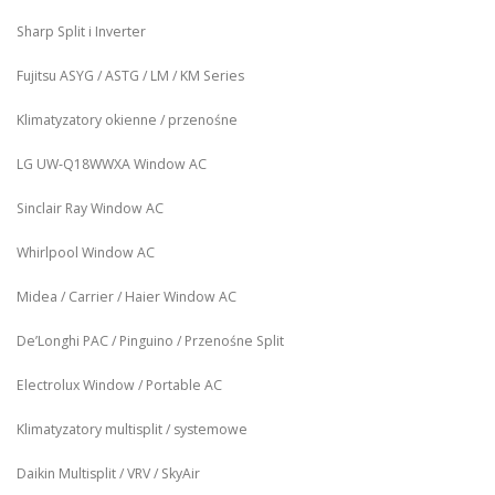
Sharp Split i Inverter
Fujitsu ASYG / ASTG / LM / KM Series
Klimatyzatory okienne / przenośne
LG UW‑Q18WWXA Window AC
Sinclair Ray Window AC
Whirlpool Window AC
Midea / Carrier / Haier Window AC
De’Longhi PAC / Pinguino / Przenośne Split
Electrolux Window / Portable AC
Klimatyzatory multisplit / systemowe
Daikin Multisplit / VRV / SkyAir