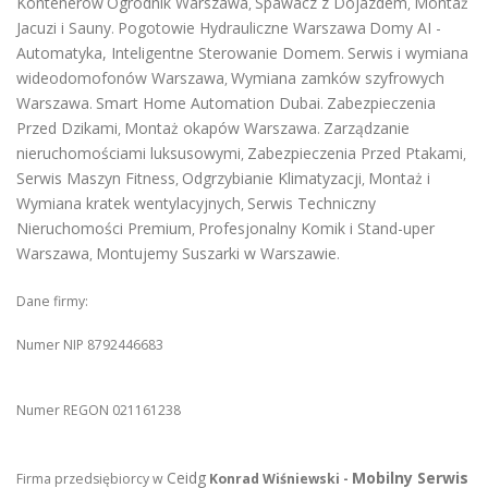
Kontenerów
Ogrodnik Warszawa
Spawacz z Dojazdem
Montaż
,
,
Jacuzi i Sauny
Pogotowie Hydrauliczne Warszawa
Domy AI -
.
Automatyka, Inteligentne Sterowanie Domem
Serwis i wymiana
.
wideodomofonów Warszawa
Wymiana zamków szyfrowych
,
Warszawa
Smart Home Automation Dubai
Zabezpieczenia
.
.
Przed Dzikami
Montaż okapów Warszawa
Zarządzanie
,
.
nieruchomościami luksusowymi
Zabezpieczenia Przed Ptakami
,
,
Serwis Maszyn Fitness
Odgrzybianie Klimatyzacji
Montaż i
,
,
Wymiana kratek wentylacyjnych
Serwis Techniczny
,
Nieruchomości Premium
Profesjonalny Komik i Stand-uper
,
Warszawa
Montujemy Suszarki w Warszawie
,
.
Dane firmy:
Numer NIP 8792446683
Numer REGON 021161238
Ceidg
Mobilny Serwis
Firma przedsiębiorcy w
Konrad Wiśniewski -