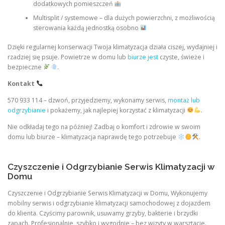
dodatkowych pomieszczeń
Multisplit / systemowe – dla dużych powierzchni, z możliwością
sterowania każdą jednostką osobno
Dzięki regularnej konserwacji Twoja klimatyzacja działa ciszej, wydajniej i
rzadziej się psuje. Powietrze w domu lub
biurze jest
czyste, świeże i
bezpieczne
.
Kontakt
570 933 114 – dzwoń, przyjedziemy, wykonamy serwis,
montaż lub
odgrzybianie
i pokażemy, jak najlepiej korzystać z klimatyzacji
.
Nie odkładaj tego na później! Zadbaj o komfort i zdrowie w swoim
domu lub biurze – klimatyzacja naprawdę tego potrzebuje
.
Czyszczenie i Odgrzybianie Serwis Klimatyzacji w
Domu
Czyszczenie i Odgrzybianie Serwis Klimatyzacji w Domu, Wykonujemy
mobilny serwis i odgrzybianie klimatyzacji samochodowej z dojazdem
do klienta. Czyścimy parownik, usuwamy grzyby, bakterie i brzydki
zapach. Profesjonalnie, szybko i wygodnie – bez wizyty w warsztacie.