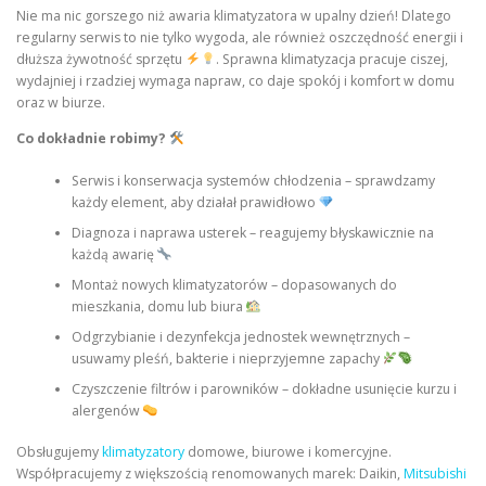
Nie ma nic gorszego niż awaria klimatyzatora w upalny dzień! Dlatego
regularny serwis to nie tylko wygoda, ale również oszczędność energii i
dłuższa żywotność sprzętu
. Sprawna klimatyzacja pracuje ciszej,
wydajniej i rzadziej wymaga napraw, co daje spokój i komfort w domu
oraz w biurze.
Co dokładnie robimy?
Serwis i konserwacja systemów chłodzenia – sprawdzamy
każdy element, aby działał prawidłowo
Diagnoza i naprawa usterek – reagujemy błyskawicznie na
każdą awarię
Montaż nowych klimatyzatorów – dopasowanych do
mieszkania, domu lub biura
Odgrzybianie i dezynfekcja jednostek wewnętrznych –
usuwamy pleśń, bakterie i nieprzyjemne zapachy
Czyszczenie filtrów i parowników – dokładne usunięcie kurzu i
alergenów
Obsługujemy
klimatyzatory
domowe, biurowe i komercyjne.
Współpracujemy z większością renomowanych marek: Daikin,
Mitsubishi