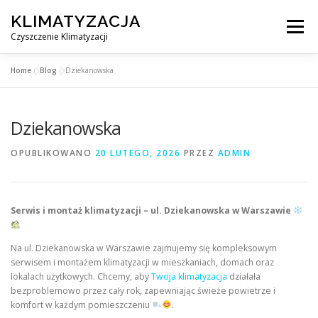
Przejdź
KLIMATYZACJA
do
Menu
treści
Czyszczenie Klimatyzacji
Home
»
Blog
»
Dziekanowska
SERWIS KLIMATYZACJI WARSZAWA
CENNIK
Dziekanowska
OBSŁUGIWANE MIASTA POD WARSZAWĄ
BLOG
OPUBLIKOWANO
20 LUTEGO, 2026
PRZEZ
ADMIN
KONTAKT
Serwis i montaż klimatyzacji – ul. Dziekanowska w Warszawie
Na ul. Dziekanowska w Warszawie zajmujemy się kompleksowym
serwisem i montażem klimatyzacji w mieszkaniach, domach oraz
lokalach użytkowych. Chcemy, aby
Twoja klimatyzacja
działała
bezproblemowo przez cały rok, zapewniając świeże powietrze i
komfort w każdym pomieszczeniu
.