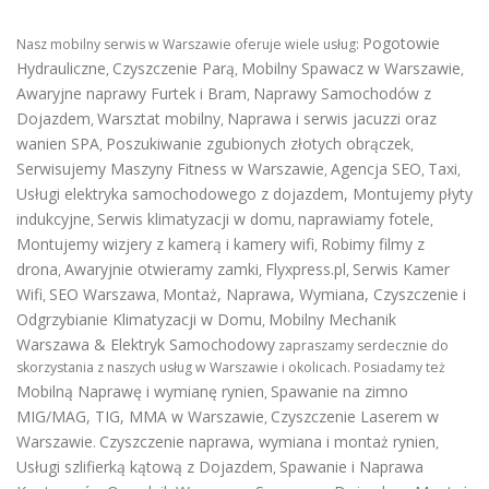
Pogotowie
Nasz mobilny serwis w Warszawie oferuje wiele usług:
Hydrauliczne
Czyszczenie Parą
Mobilny Spawacz w Warszawie
,
,
,
Awaryjne naprawy Furtek i Bram
Naprawy Samochodów z
,
Dojazdem
Warsztat mobilny
Naprawa i serwis jacuzzi oraz
,
,
wanien SPA
Poszukiwanie zgubionych złotych obrączek
,
,
Serwisujemy Maszyny Fitness w Warszawie
Agencja SEO
Taxi
,
,
,
Usługi elektryka samochodowego z dojazdem
,
Montujemy płyty
indukcyjne
Serwis klimatyzacji w domu
naprawiamy fotele
,
,
,
Montujemy wizjery z kamerą i kamery wifi
Robimy filmy z
,
drona
Awaryjnie otwieramy zamki
Flyxpress.pl
Serwis Kamer
,
,
,
Wifi
SEO Warszawa
Montaż, Naprawa, Wymiana, Czyszczenie i
,
,
Odgrzybianie Klimatyzacji w Domu
Mobilny Mechanik
,
Warszawa & Elektryk Samochodowy
zapraszamy serdecznie do
skorzystania z naszych usług w Warszawie i okolicach. Posiadamy też
Mobilną Naprawę i wymianę rynien
Spawanie na zimno
,
MIG/MAG, TIG, MMA w Warszawie
Czyszczenie Laserem w
,
Warszawie
Czyszczenie naprawa, wymiana i montaż rynien
.
,
Usługi szlifierką kątową z Dojazdem
Spawanie i Naprawa
,