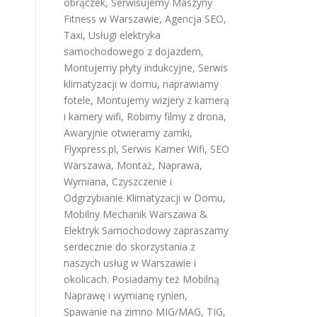
obrączek
,
Serwisujemy Maszyny
Fitness w Warszawie
,
Agencja SEO
,
Taxi
,
Usługi elektryka
samochodowego z dojazdem
,
Montujemy płyty indukcyjne
,
Serwis
klimatyzacji w domu
,
naprawiamy
fotele
,
Montujemy wizjery z kamerą
i kamery wifi
,
Robimy filmy z drona
,
Awaryjnie otwieramy zamki
,
Flyxpress.pl
,
Serwis Kamer Wifi
,
SEO
Warszawa
,
Montaż, Naprawa,
Wymiana, Czyszczenie i
Odgrzybianie Klimatyzacji w Domu
,
Mobilny Mechanik Warszawa &
Elektryk Samochodowy
zapraszamy
serdecznie do skorzystania z
naszych usług w Warszawie i
okolicach. Posiadamy też
Mobilną
Naprawę i wymianę rynien
,
Spawanie na zimno MIG/MAG, TIG,