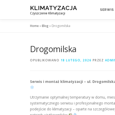
Przejdź
KLIMATYZACJA
do
SERWIS
Czyszczenie Klimatyzacji
treści
Home
»
Blog
»
Drogomilska
Drogomilska
OPUBLIKOWANO
18 LUTEGO, 2026
PRZEZ
ADMI
Serwis i montaż klimatyzacji – ul. Drogomils
Utrzymanie optymalnej temperatury w domu, mieszk
systematycznego serwisu i profesjonalnego mont
podejście do klimatyzacji – oparte na szczegółowej
potrzeb użytkowników