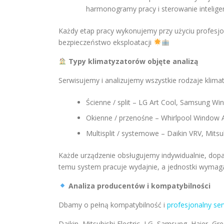
harmonogramy pracy i sterowanie intelig
Każdy etap pracy wykonujemy przy użyciu profesjo
bezpieczeństwo eksploatacji
Typy klimatyzatorów objęte analizą
Serwisujemy i analizujemy wszystkie rodzaje klima
Ścienne / split – LG Art Cool, Samsung Wi
Okienne / przenośne – Whirlpool Window A
Multisplit / systemowe – Daikin VRV, Mitsubi
Każde urządzenie obsługujemy indywidualnie, dopa
temu system pracuje wydajnie, a jednostki wyma
Analiza producentów i kompatybilności
Dbamy o pełną kompatybilność i
profesjonalny ser
Daikin, Mitsubishi Electric, LG, Samsung, Haier, Gr