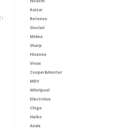
Hitachi
Kaisai
 i
Rotenso
Sinclair
Midea
Sharp
Hisense
Vivax
Cooper&Hunter
MDV
Whirlpool
Electrolux
Chigo
Heiko
Ande