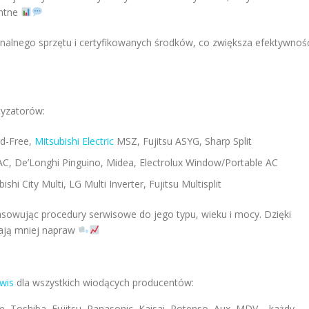
entne
nalnego sprzętu i certyfikowanych środków, co zwiększa efektywność
tyzatorów:
nd-Free,
Mitsubishi Electric
MSZ, Fujitsu ASYG, Sharp Split
C, De’Longhi Pinguino, Midea, Electrolux Window/Portable AC
shi City Multi, LG Multi Inverter, Fujitsu Multisplit
sowując procedury serwisowe do jego typu, wieku i mocy. Dzięki
gają mniej napraw
wis
dla wszystkich wiodących producentów:
ee, Toshiba, Fujitsu, Panasonic, Kaisai, Rotenso, Aux, MDV – każdy