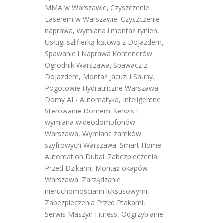
MMA w Warszawie
,
Czyszczenie
Laserem w Warszawie
.
Czyszczenie
naprawa, wymiana i montaż rynien
,
Usługi szlifierką kątową z Dojazdem
,
Spawanie i Naprawa Kontenerów
Ogrodnik Warszawa
,
Spawacz z
Dojazdem
,
Montaż Jacuzi i Sauny
.
Pogotowie Hydrauliczne Warszawa
Domy AI - Automatyka, Inteligentne
Sterowanie Domem
.
Serwis i
wymiana wideodomofonów
Warszawa
,
Wymiana zamków
szyfrowych Warszawa
.
Smart Home
Automation Dubai
.
Zabezpieczenia
Przed Dzikami
,
Montaż okapów
Warszawa
.
Zarządzanie
nieruchomościami luksusowymi
,
Zabezpieczenia Przed Ptakami
,
Serwis Maszyn Fitness
,
Odgrzybianie