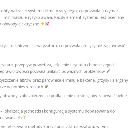
 optymalizację systemu klimatyzacyjnego, co pozwala utrzymać
 i minimalizuje ryzyko awarii. Każdy element systemu jest oceniany –
 po obwody elektryczne
tyki technicznej klimatyzatora, co pozwala precyzyjnie zaplanować
aturę, przepływ powietrza, ciśnienie czynnika chłodniczego i
nieprawidłowości pozwala uniknąć poważnych problemów
zyszczenie filtrów oraz parownika eliminuje bakterie, grzyby i alergeny
etrze w pomieszczeniach
obwody, zabezpieczenia i podłączenie do sieci, aby zapewnić pełne
 lokalizacja jednostki i konfiguracja systemu dopasowana do
grzewania
dziej efektywne metody korzystania z klimatyzatora, w tym