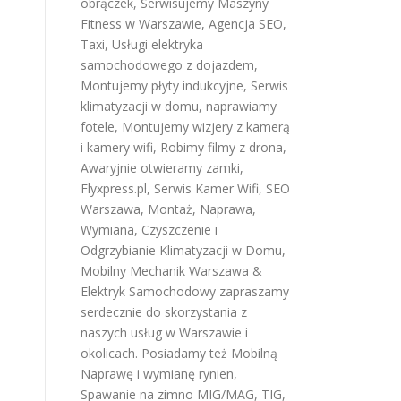
obrączek
,
Serwisujemy Maszyny
Fitness w Warszawie
,
Agencja SEO
,
Taxi
,
Usługi elektryka
samochodowego z dojazdem
,
Montujemy płyty indukcyjne
,
Serwis
klimatyzacji w domu
,
naprawiamy
fotele
,
Montujemy wizjery z kamerą
i kamery wifi
,
Robimy filmy z drona
,
Awaryjnie otwieramy zamki
,
Flyxpress.pl
,
Serwis Kamer Wifi
,
SEO
Warszawa
,
Montaż, Naprawa,
Wymiana, Czyszczenie i
Odgrzybianie Klimatyzacji w Domu
,
Mobilny Mechanik Warszawa &
Elektryk Samochodowy
zapraszamy
serdecznie do skorzystania z
naszych usług w Warszawie i
okolicach. Posiadamy też
Mobilną
Naprawę i wymianę rynien
,
Spawanie na zimno MIG/MAG, TIG,