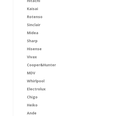
Hitachi
Kaisai
Rotenso
Sinclair
Midea
Sharp
Hisense
Vivax
Cooper&Hunter
MDV
Whirlpool
Electrolux
Chigo
Heiko
Ande