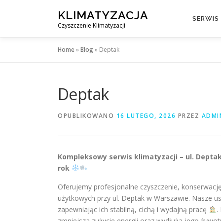
Przejdź
KLIMATYZACJA
do
SERWIS
Czyszczenie Klimatyzacji
treści
Home
»
Blog
»
Deptak
Deptak
OPUBLIKOWANO
16 LUTEGO, 2026
PRZEZ
ADMI
Kompleksowy serwis klimatyzacji – ul. Depta
rok
Oferujemy profesjonalne czyszczenie, konserwację
użytkowych przy ul. Deptak w Warszawie. Nasze us
zapewniając ich stabilną, cichą i wydajną pracę
.
zmniejsza zużycie energii oraz wydłuża jego żywo