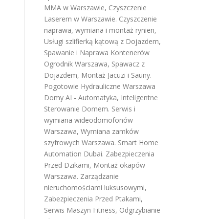
MMA w Warszawie
,
Czyszczenie
Laserem w Warszawie
.
Czyszczenie
naprawa, wymiana i montaż rynien
,
Usługi szlifierką kątową z Dojazdem
,
Spawanie i Naprawa Kontenerów
Ogrodnik Warszawa
,
Spawacz z
Dojazdem
,
Montaż Jacuzi i Sauny
.
Pogotowie Hydrauliczne Warszawa
Domy AI - Automatyka, Inteligentne
Sterowanie Domem
.
Serwis i
wymiana wideodomofonów
Warszawa
,
Wymiana zamków
szyfrowych Warszawa
.
Smart Home
Automation Dubai
.
Zabezpieczenia
Przed Dzikami
,
Montaż okapów
Warszawa
.
Zarządzanie
nieruchomościami luksusowymi
,
Zabezpieczenia Przed Ptakami
,
Serwis Maszyn Fitness
,
Odgrzybianie