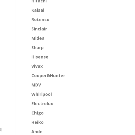
Hitachi
Kaisai
Rotenso
Sinclair
Midea
Sharp
Hisense
Vivax
Cooper&Hunter
MDV
Whirlpool
Electrolux
Chigo
Heiko
ę
Ande