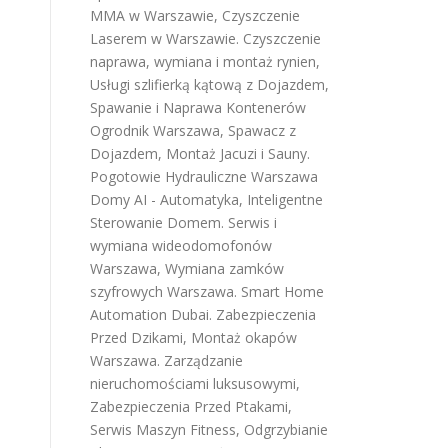
MMA w Warszawie
,
Czyszczenie
Laserem w Warszawie
.
Czyszczenie
naprawa, wymiana i montaż rynien
,
Usługi szlifierką kątową z Dojazdem
,
Spawanie i Naprawa Kontenerów
Ogrodnik Warszawa
,
Spawacz z
Dojazdem
,
Montaż Jacuzi i Sauny
.
Pogotowie Hydrauliczne Warszawa
Domy AI - Automatyka, Inteligentne
Sterowanie Domem
.
Serwis i
wymiana wideodomofonów
Warszawa
,
Wymiana zamków
szyfrowych Warszawa
.
Smart Home
Automation Dubai
.
Zabezpieczenia
Przed Dzikami
,
Montaż okapów
Warszawa
.
Zarządzanie
nieruchomościami luksusowymi
,
Zabezpieczenia Przed Ptakami
,
Serwis Maszyn Fitness
,
Odgrzybianie