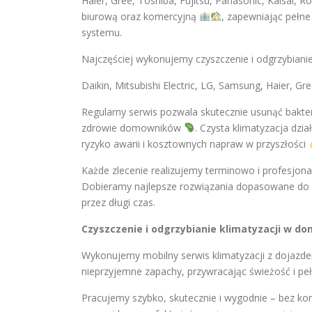
Haier, Gree, Toshiba, Fujitsu, Panasonic, Kaisai, 
biurową oraz komercyjną
, zapewniając pełne
systemu.
Najczęściej wykonujemy czyszczenie i odgrzybiani
Daikin, Mitsubishi Electric, LG, Samsung, Haier, Gre
Regularny serwis pozwala skutecznie usunąć bakte
zdrowie domowników
. Czysta klimatyzacja dzia
ryzyko awarii i kosztownych napraw w przyszłości
Każde zlecenie realizujemy terminowo i profesjon
Dobieramy najlepsze rozwiązania dopasowane do 
przez długi czas.
Czyszczenie i odgrzybianie klimatyzacji w d
Wykonujemy mobilny serwis klimatyzacji z dojazde
nieprzyjemne zapachy, przywracając świeżość i p
Pracujemy szybko, skutecznie i wygodnie – bez ko