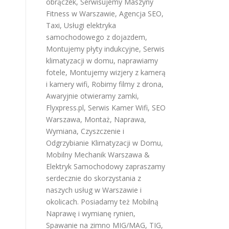
obrączek
,
Serwisujemy Maszyny
Fitness w Warszawie
,
Agencja SEO
,
Taxi
,
Usługi elektryka
samochodowego z dojazdem
,
Montujemy płyty indukcyjne
,
Serwis
klimatyzacji w domu
,
naprawiamy
fotele
,
Montujemy wizjery z kamerą
i kamery wifi
,
Robimy filmy z drona
,
Awaryjnie otwieramy zamki
,
Flyxpress.pl
,
Serwis Kamer Wifi
,
SEO
Warszawa
,
Montaż, Naprawa,
Wymiana, Czyszczenie i
Odgrzybianie Klimatyzacji w Domu
,
Mobilny Mechanik Warszawa &
Elektryk Samochodowy
zapraszamy
serdecznie do skorzystania z
naszych usług w Warszawie i
okolicach. Posiadamy też
Mobilną
Naprawę i wymianę rynien
,
Spawanie na zimno MIG/MAG, TIG,