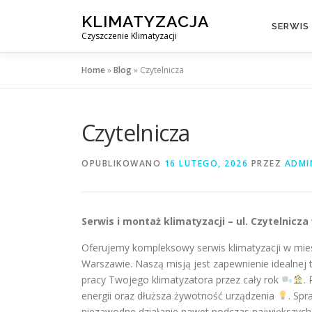
Przejdź
KLIMATYZACJA
do
SERWIS
Czyszczenie Klimatyzacji
treści
Home
»
Blog
»
Czytelnicza
Czytelnicza
OPUBLIKOWANO
16 LUTEGO, 2026
PRZEZ
ADMI
Serwis i montaż klimatyzacji – ul. Czytelnic
Oferujemy kompleksowy serwis klimatyzacji w mies
Warszawie. Naszą misją jest zapewnienie idealnej
pracy Twojego klimatyzatora przez cały rok
.
energii oraz dłuższa żywotność urządzenia
. Spr
niezawodne działanie nawet podczas największyc