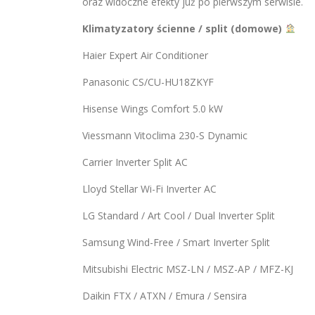
oraz widoczne efekty już po pierwszym serwisie.
Klimatyzatory ścienne / split (domowe)
Haier Expert Air Conditioner
Panasonic CS/CU-HU18ZKYF
Hisense Wings Comfort 5.0 kW
Viessmann Vitoclima 230-S Dynamic
Carrier Inverter Split AC
Lloyd Stellar Wi-Fi Inverter AC
LG Standard / Art Cool / Dual Inverter Split
Samsung Wind-Free / Smart Inverter Split
Mitsubishi Electric MSZ-LN / MSZ-AP / MFZ-KJ
Daikin FTX / ATXN / Emura / Sensira