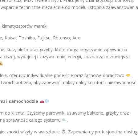
Rotenso, Aux, MDV i wiele innych. Pracujemy z klimatyzacją domową,
 wsparcie techniczne niezależnie od modelu i stopnia zaawansowania
e klimatyzatorów marek:
e, Kaisai, Toshiba, Fujitsu, Rotenso, Aux.
rie, kurz, pleśń oraz grzyby, które mogą negatywnie wpływać na
ła ciszej, wydajniej i zużywa mniej energii, co znacząco zmniejsza
.
alnie, oferując indywidualne podejście oraz fachowe doradztwo
.
Twoich potrzeb, aby zapewnić maksymalny komfort i niezawodność
omu i samochodzie
m do klienta. Czyścimy parownik, usuwamy bakterie, grzyby oraz
ełną sprawność całego systemu
.
nieczności wizyty w warsztacie
. Zapewniamy profesjonalną obsług