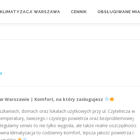
 KLIMATYZACJI WARSZAWA
CENNIK
OBSŁUGIWANE MI
N
za w Warszawie | Komfort, na który zasługujesz
zkaniach, domach oraz lokalach użytkowych przy ul. Czytelnicza w
 temperatury, świeżego i czystego powietrza oraz bezproblemowej
 Regularny serwis to nie tylko wygoda, ale także realne oszczędności
awna klimatyzacja to codzienny komfort, lepsza jakość powietrza i
h upałów
.