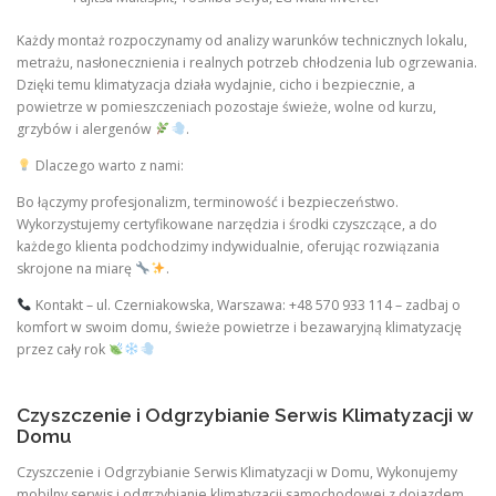
Każdy montaż rozpoczynamy od analizy warunków technicznych lokalu,
metrażu, nasłonecznienia i realnych potrzeb chłodzenia lub ogrzewania.
Dzięki temu klimatyzacja działa wydajnie, cicho i bezpiecznie, a
powietrze w pomieszczeniach pozostaje świeże, wolne od kurzu,
grzybów i alergenów
.
Dlaczego warto z nami:
Bo łączymy profesjonalizm, terminowość i bezpieczeństwo.
Wykorzystujemy certyfikowane narzędzia i środki czyszczące, a do
każdego klienta podchodzimy indywidualnie, oferując rozwiązania
skrojone na miarę
.
Kontakt – ul. Czerniakowska, Warszawa: +48 570 933 114 – zadbaj o
komfort w swoim domu, świeże powietrze i bezawaryjną klimatyzację
przez cały rok
Czyszczenie i Odgrzybianie Serwis Klimatyzacji w
Domu
Czyszczenie i Odgrzybianie Serwis Klimatyzacji w Domu, Wykonujemy
mobilny serwis i odgrzybianie klimatyzacji samochodowej z dojazdem