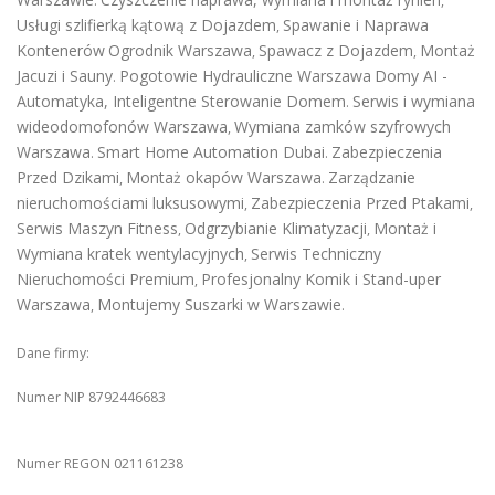
.
,
Usługi szlifierką kątową z Dojazdem
Spawanie i Naprawa
,
Kontenerów
Ogrodnik Warszawa
Spawacz z Dojazdem
Montaż
,
,
Jacuzi i Sauny
Pogotowie Hydrauliczne Warszawa
Domy AI -
.
Automatyka, Inteligentne Sterowanie Domem
Serwis i wymiana
.
wideodomofonów Warszawa
Wymiana zamków szyfrowych
,
Warszawa
Smart Home Automation Dubai
Zabezpieczenia
.
.
Przed Dzikami
Montaż okapów Warszawa
Zarządzanie
,
.
nieruchomościami luksusowymi
Zabezpieczenia Przed Ptakami
,
,
Serwis Maszyn Fitness
Odgrzybianie Klimatyzacji
Montaż i
,
,
Wymiana kratek wentylacyjnych
Serwis Techniczny
,
Nieruchomości Premium
Profesjonalny Komik i Stand-uper
,
Warszawa
Montujemy Suszarki w Warszawie
,
.
Dane firmy:
Numer NIP 8792446683
Numer REGON 021161238