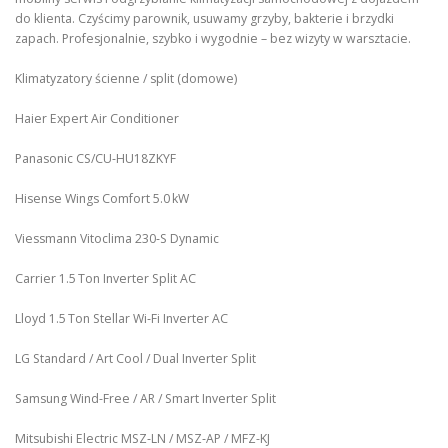
do klienta. Czyścimy parownik, usuwamy grzyby, bakterie i brzydki
zapach. Profesjonalnie, szybko i wygodnie – bez wizyty w warsztacie.
Klimatyzatory ścienne / split (domowe)
Haier Expert Air Conditioner
Panasonic CS/CU‑HU18ZKYF
Hisense Wings Comfort 5.0 kW
Viessmann Vitoclima 230‑S Dynamic
Carrier 1.5 Ton Inverter Split AC
Lloyd 1.5 Ton Stellar Wi‑Fi Inverter AC
LG Standard / Art Cool / Dual Inverter Split
Samsung Wind-Free / AR / Smart Inverter Split
Mitsubishi Electric MSZ‑LN / MSZ‑AP / MFZ-KJ