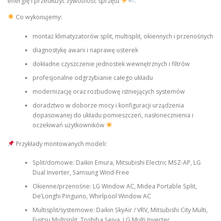
energię i przedłużyć żywotność sprzętu
.
Co wykonujemy:
montaż klimatyzatorów split, multisplit, okiennych i przenośnych
diagnostykę awarii i naprawę usterek
dokładne czyszczenie jednostek wewnętrznych i filtrów
profesjonalne odgrzybianie całego układu
modernizację oraz rozbudowę istniejących systemów
doradztwo w doborze mocy i konfiguracji urządzenia
dopasowanej do układu pomieszczeń, nasłonecznienia i
oczekiwań użytkowników
Przykłady montowanych modeli:
Split/domowe: Daikin Emura, Mitsubishi Electric MSZ-AP, LG
Dual Inverter, Samsung Wind-Free
Okienne/przenośne: LG Window AC, Midea Portable Split,
De’Longhi Pinguino, Whirlpool Window AC
Multisplit/systemowe: Daikin SkyAir / VRV, Mitsubishi City Multi,
Fujitsu Multisplit, Toshiba Seiya, LG Multi Inverter