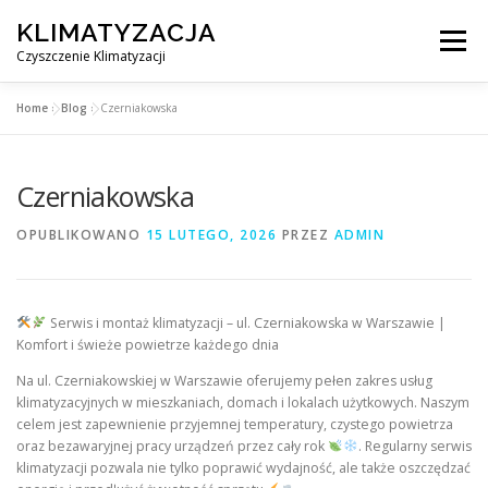
Przejdź
KLIMATYZACJA
do
Menu
treści
Czyszczenie Klimatyzacji
Home
»
Blog
»
Czerniakowska
SERWIS KLIMATYZACJI WARSZAWA
CENNIK
Czerniakowska
OBSŁUGIWANE MIASTA POD WARSZAWĄ
BLOG
OPUBLIKOWANO
15 LUTEGO, 2026
PRZEZ
ADMIN
KONTAKT
Serwis i montaż klimatyzacji – ul. Czerniakowska w Warszawie |
Komfort i świeże powietrze każdego dnia
Na ul. Czerniakowskiej w Warszawie oferujemy pełen zakres usług
klimatyzacyjnych w mieszkaniach, domach i lokalach użytkowych. Naszym
celem jest zapewnienie przyjemnej temperatury, czystego powietrza
oraz bezawaryjnej pracy urządzeń przez cały rok
. Regularny serwis
klimatyzacji pozwala nie tylko poprawić wydajność, ale także oszczędzać