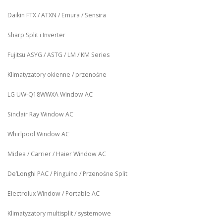
Daikin FTX / ATXN / Emura / Sensira
Sharp Split i Inverter
Fujitsu ASYG / ASTG / LM / KM Series
Klimatyzatory okienne / przenośne
LG UW‑Q18WWXA Window AC
Sinclair Ray Window AC
Whirlpool Window AC
Midea / Carrier / Haier Window AC
De’Longhi PAC / Pinguino / Przenośne Split
Electrolux Window / Portable AC
Klimatyzatory multisplit / systemowe