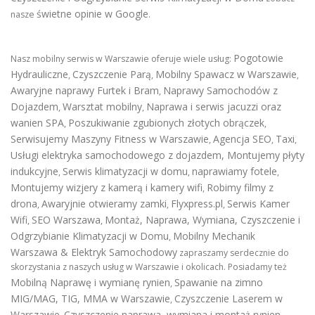
świetne opinie w Google
nasze
.
Pogotowie
Nasz mobilny serwis w Warszawie oferuje wiele usług:
Hydrauliczne
Czyszczenie Parą
Mobilny Spawacz w Warszawie
,
,
,
Awaryjne naprawy Furtek i Bram
Naprawy Samochodów z
,
Dojazdem
Warsztat mobilny
Naprawa i serwis jacuzzi oraz
,
,
wanien SPA
Poszukiwanie zgubionych złotych obrączek
,
,
Serwisujemy Maszyny Fitness w Warszawie
Agencja SEO
Taxi
,
,
,
Usługi elektryka samochodowego z dojazdem
,
Montujemy płyty
indukcyjne
Serwis klimatyzacji w domu
naprawiamy fotele
,
,
,
Montujemy wizjery z kamerą i kamery wifi
Robimy filmy z
,
drona
Awaryjnie otwieramy zamki
Flyxpress.pl
Serwis Kamer
,
,
,
Wifi
SEO Warszawa
Montaż, Naprawa, Wymiana, Czyszczenie i
,
,
Odgrzybianie Klimatyzacji w Domu
Mobilny Mechanik
,
Warszawa & Elektryk Samochodowy
zapraszamy serdecznie do
skorzystania z naszych usług w Warszawie i okolicach. Posiadamy też
Mobilną Naprawę i wymianę rynien
Spawanie na zimno
,
MIG/MAG, TIG, MMA w Warszawie
Czyszczenie Laserem w
,
Warszawie
Czyszczenie naprawa, wymiana i montaż rynien