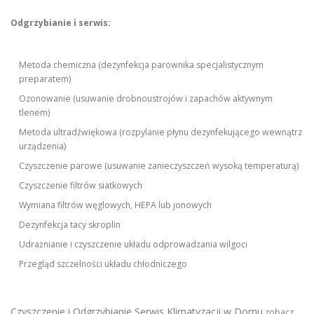
Odgrzybianie i serwis:
Metoda chemiczna (dezynfekcja parownika specjalistycznym
preparatem)
Ozonowanie (usuwanie drobnoustrojów i zapachów aktywnym
tlenem)
Metoda ultradźwiękowa (rozpylanie płynu dezynfekującego wewnątrz
urządzenia)
Czyszczenie parowe (usuwanie zanieczyszczeń wysoką temperaturą)
Czyszczenie filtrów siatkowych
Wymiana filtrów węglowych, HEPA lub jonowych
Dezynfekcja tacy skroplin
Udrażnianie i czyszczenie układu odprowadzania wilgoci
Przegląd szczelności układu chłodniczego
Czyszczenie i Odgrzybianie Serwis Klimatyzacji w Domu
zobacz