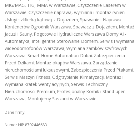
MIG/MAG, TIG, MMA w Warszawie
Czyszczenie Laserem w
,
Warszawie
Czyszczenie naprawa, wymiana i montaż rynien
.
,
Usługi szlifierką kątową z Dojazdem
Spawanie i Naprawa
,
Kontenerów
Ogrodnik Warszawa
Spawacz z Dojazdem
Montaż
,
,
Jacuzi i Sauny
Pogotowie Hydrauliczne Warszawa
Domy AI -
.
Automatyka, Inteligentne Sterowanie Domem
Serwis i wymiana
.
wideodomofonów Warszawa
Wymiana zamków szyfrowych
,
Warszawa
Smart Home Automation Dubai
Zabezpieczenia
.
.
Przed Dzikami
Montaż okapów Warszawa
Zarządzanie
,
.
nieruchomościami luksusowymi
Zabezpieczenia Przed Ptakami
,
,
Serwis Maszyn Fitness
Odgrzybianie Klimatyzacji
Montaż i
,
,
Wymiana kratek wentylacyjnych
Serwis Techniczny
,
Nieruchomości Premium
Profesjonalny Komik i Stand-uper
,
Warszawa
Montujemy Suszarki w Warszawie
,
.
Dane firmy:
Numer NIP 8792446683