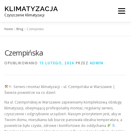
Przejdź
KLIMATYZACJA
do
Menu
treści
Czyszczenie Klimatyzacji
Home
»
Blog
»
Czempińska
SERWIS KLIMATYZACJI WARSZAWA
CENNIK
Czempińska
OBSŁUGIWANE MIASTA POD WARSZAWĄ
BLOG
OPUBLIKOWANO
15 LUTEGO, 2026
PRZEZ
ADMIN
KONTAKT
Serwis i montaż klimatyzacji – ul. Czempińska w Warszawie |
Świeże powietrze na co dzień
Na ul. Czempińskiej w Warszawie zapewniamy kompleksową obsługę
klimatyzacji, obejmującą profesjonalny montaż, regularny serwis,
czyszczenie i odgrzybianie urządzeń. Naszym priorytetem jest, aby w
Twoim domu, mieszkaniu lub biurze panowała idealna temperatura, a
powietrze było czyste, zdrowe i komfortowe do oddychania
.