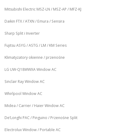
Mitsubishi Electric MSZ‑LN / MSZ‑AP / MFZ-KJ
Daikin FTX / ATXN / Emura / Sensira
Sharp Split i Inverter
Fujitsu ASYG / ASTG / LM / KM Series
Klimatyzatory okienne / przenośne
LG UW‑Q18WWXA Window AC
Sinclair Ray Window AC
Whirlpool Window AC
Midea / Carrier / Haier Window AC
De’Longhi PAC / Pinguino / Przenośne Split
Electrolux Window / Portable AC