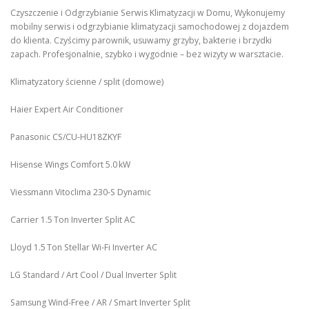
Czyszczenie i Odgrzybianie Serwis Klimatyzacji w Domu, Wykonujemy
mobilny serwis i odgrzybianie klimatyzacji samochodowej z dojazdem
do klienta. Czyścimy parownik, usuwamy grzyby, bakterie i brzydki
zapach. Profesjonalnie, szybko i wygodnie – bez wizyty w warsztacie.
Klimatyzatory ścienne / split (domowe)
Haier Expert Air Conditioner
Panasonic CS/CU‑HU18ZKYF
Hisense Wings Comfort 5.0 kW
Viessmann Vitoclima 230‑S Dynamic
Carrier 1.5 Ton Inverter Split AC
Lloyd 1.5 Ton Stellar Wi‑Fi Inverter AC
LG Standard / Art Cool / Dual Inverter Split
Samsung Wind-Free / AR / Smart Inverter Split