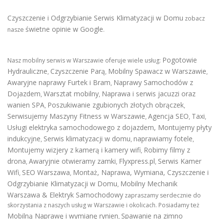
Czyszczenie i Odgrzybianie Serwis Klimatyzacji w Domu
zobacz
świetne opinie w Google
nasze
.
Pogotowie
Nasz mobilny serwis w Warszawie oferuje wiele usług:
Hydrauliczne
Czyszczenie Parą
Mobilny Spawacz w Warszawie
,
,
,
Awaryjne naprawy Furtek i Bram
Naprawy Samochodów z
,
Dojazdem
Warsztat mobilny
Naprawa i serwis jacuzzi oraz
,
,
wanien SPA
Poszukiwanie zgubionych złotych obrączek
,
,
Serwisujemy Maszyny Fitness w Warszawie
Agencja SEO
Taxi
,
,
,
Usługi elektryka samochodowego z dojazdem
,
Montujemy płyty
indukcyjne
Serwis klimatyzacji w domu
naprawiamy fotele
,
,
,
Montujemy wizjery z kamerą i kamery wifi
Robimy filmy z
,
drona
Awaryjnie otwieramy zamki
Flyxpress.pl
Serwis Kamer
,
,
,
Wifi
SEO Warszawa
Montaż, Naprawa, Wymiana, Czyszczenie i
,
,
Odgrzybianie Klimatyzacji w Domu
Mobilny Mechanik
,
Warszawa & Elektryk Samochodowy
zapraszamy serdecznie do
skorzystania z naszych usług w Warszawie i okolicach. Posiadamy też
Mobilną Naprawę i wymianę rynien
Spawanie na zimno
,