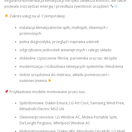
Regularna konserwacja klimatyzacji nie tylko zwiększa komfort, ale także
pozwala oszczędzać energię i przedłuża żywotność urządzeń
.
Zakres usług na ul. Czempińskiej:
instalacja klimatyzatorów split, multisplit, okiennych i
przenośnych
pełna diagnostyka, przegląd i naprawa usterek
odgrzybianie jednostek wewnętrznych i całego układu
dokładne czyszczenie filtrów, parownika oraz tac skroplin
modernizacja i rozbudowa istniejących systemów chłodzenia
dobór urządzenia do metrażu, układu pomieszczeń i
nasłonecznienia
Przykładowe modele montowane przez nas:
Split/domowe: Daikin Emura, LG Art Cool, Samsung Wind-Free,
Mitsubishi Electric MSZ-LN
Okienne/przenośne: LG Window AC, Midea Portable Split,
De’Longhi Pinguino, Whirlpool Window AC
Multisplit/systemowe: Daikin VRV, Mitsubishi City Multi, LG Multi