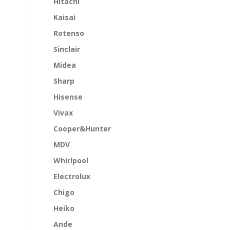
Hitachi
Kaisai
Rotenso
Sinclair
Midea
Sharp
Hisense
Vivax
Cooper&Hunter
MDV
Whirlpool
Electrolux
Chigo
Heiko
Ande