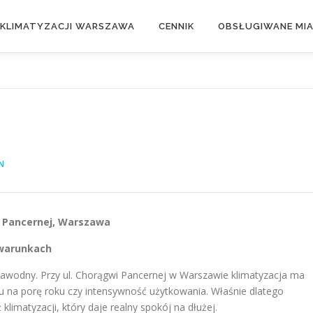
 KLIMATYZACJI WARSZAWA
CENNIK
OBSŁUGIWANE MI
N
wi Pancernej, Warszawa
 warunkach
iezawodny. Przy ul. Chorągwi Pancernej w Warszawie klimatyzacja ma
du na porę roku czy intensywność użytkowania. Właśnie dlatego
limatyzacji, który daje realny spokój na dłużej.