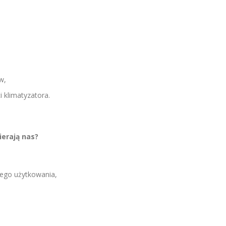
w,
 klimatyzatora.
ierają nas?
ego użytkowania,