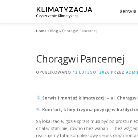
Przejdź
KLIMATYZACJA
do
SERWIS
Czyszczenie Klimatyzacji
treści
Home
»
Blog
»
Chorągwi Pancernej
Chorągwi Pancernej
OPUBLIKOWANO
13 LUTEGO, 2026
PRZEZ
ADMI
Serwis i montaż klimatyzacji – ul. Chorąg
Komfort, który trzyma pozycję w każdych
Są lokalizacje, gdzie sprzęt musi być po prostu n
działać stabilnie, równo i bez wahań — bez wzglę
realizujemy tutaj kompleksowy serwis oraz montaż k