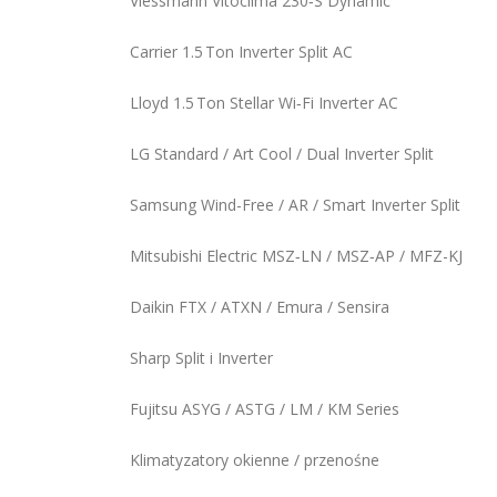
Viessmann Vitoclima 230‑S Dynamic
Carrier 1.5 Ton Inverter Split AC
Lloyd 1.5 Ton Stellar Wi‑Fi Inverter AC
LG Standard / Art Cool / Dual Inverter Split
Samsung Wind-Free / AR / Smart Inverter Split
Mitsubishi Electric MSZ‑LN / MSZ‑AP / MFZ-KJ
Daikin FTX / ATXN / Emura / Sensira
Sharp Split i Inverter
Fujitsu ASYG / ASTG / LM / KM Series
Klimatyzatory okienne / przenośne