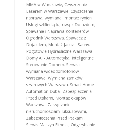
MMA w Warszawie
,
Czyszczenie
Laserem w Warszawie
.
Czyszczenie
naprawa, wymiana i montaż rynien
,
Usługi szlifierką kątową z Dojazdem
,
Spawanie i Naprawa Kontenerów
Ogrodnik Warszawa
,
Spawacz z
Dojazdem
,
Montaż Jacuzi i Sauny
.
Pogotowie Hydrauliczne Warszawa
Domy AI - Automatyka, Inteligentne
Sterowanie Domem
.
Serwis i
wymiana wideodomofonów
Warszawa
,
Wymiana zamków
szyfrowych Warszawa
.
Smart Home
Automation Dubai
.
Zabezpieczenia
Przed Dzikami
,
Montaż okapów
Warszawa
.
Zarządzanie
nieruchomościami luksusowymi
,
Zabezpieczenia Przed Ptakami
,
Serwis Maszyn Fitness
,
Odgrzybianie