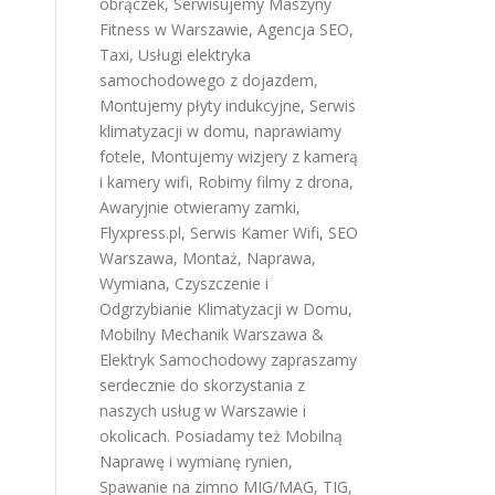
obrączek
,
Serwisujemy Maszyny
Fitness w Warszawie
,
Agencja SEO
,
Taxi
,
Usługi elektryka
samochodowego z dojazdem
,
Montujemy płyty indukcyjne
,
Serwis
klimatyzacji w domu
,
naprawiamy
fotele
,
Montujemy wizjery z kamerą
i kamery wifi
,
Robimy filmy z drona
,
Awaryjnie otwieramy zamki
,
Flyxpress.pl
,
Serwis Kamer Wifi
,
SEO
Warszawa
,
Montaż, Naprawa,
Wymiana, Czyszczenie i
Odgrzybianie Klimatyzacji w Domu
,
Mobilny Mechanik Warszawa &
Elektryk Samochodowy
zapraszamy
serdecznie do skorzystania z
naszych usług w Warszawie i
okolicach. Posiadamy też
Mobilną
Naprawę i wymianę rynien
,
Spawanie na zimno MIG/MAG, TIG,