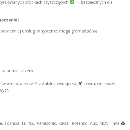
rtyfikowanych środkach czyszczących
— bezpiecznych dla
naczenie?
odpowiedniej obsługi w systemie mogą gromadzić się:
t w pomieszczeniu.
a świeże powietrze
, stabilną wydajność
i wyraźnie lepsze
wych.
.:
ee, Toshiba, Fujitsu, Panasonic, Kaisai, Rotenso, Aux, MDV i inne
.