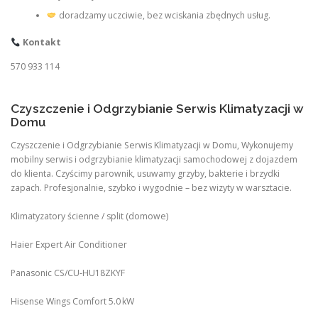
doradzamy uczciwie, bez wciskania zbędnych usług.
Kontakt
570 933 114
Czyszczenie i Odgrzybianie Serwis Klimatyzacji w
Domu
Czyszczenie i Odgrzybianie Serwis Klimatyzacji w Domu, Wykonujemy
mobilny serwis i odgrzybianie klimatyzacji samochodowej z dojazdem
do klienta. Czyścimy parownik, usuwamy grzyby, bakterie i brzydki
zapach. Profesjonalnie, szybko i wygodnie – bez wizyty w warsztacie.
Klimatyzatory ścienne / split (domowe)
Haier Expert Air Conditioner
Panasonic CS/CU‑HU18ZKYF
Hisense Wings Comfort 5.0 kW