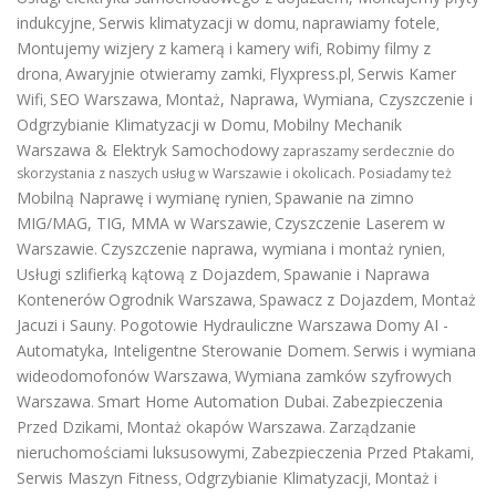
indukcyjne
Serwis klimatyzacji w domu
naprawiamy fotele
,
,
,
Montujemy wizjery z kamerą i kamery wifi
Robimy filmy z
,
drona
Awaryjnie otwieramy zamki
Flyxpress.pl
Serwis Kamer
,
,
,
Wifi
SEO Warszawa
Montaż, Naprawa, Wymiana, Czyszczenie i
,
,
Odgrzybianie Klimatyzacji w Domu
Mobilny Mechanik
,
Warszawa & Elektryk Samochodowy
zapraszamy serdecznie do
skorzystania z naszych usług w Warszawie i okolicach. Posiadamy też
Mobilną Naprawę i wymianę rynien
Spawanie na zimno
,
MIG/MAG, TIG, MMA w Warszawie
Czyszczenie Laserem w
,
Warszawie
Czyszczenie naprawa, wymiana i montaż rynien
.
,
Usługi szlifierką kątową z Dojazdem
Spawanie i Naprawa
,
Kontenerów
Ogrodnik Warszawa
Spawacz z Dojazdem
Montaż
,
,
Jacuzi i Sauny
Pogotowie Hydrauliczne Warszawa
Domy AI -
.
Automatyka, Inteligentne Sterowanie Domem
Serwis i wymiana
.
wideodomofonów Warszawa
Wymiana zamków szyfrowych
,
Warszawa
Smart Home Automation Dubai
Zabezpieczenia
.
.
Przed Dzikami
Montaż okapów Warszawa
Zarządzanie
,
.
nieruchomościami luksusowymi
Zabezpieczenia Przed Ptakami
,
,
Serwis Maszyn Fitness
Odgrzybianie Klimatyzacji
Montaż i
,
,