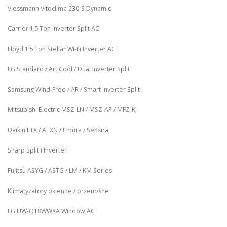
Viessmann Vitoclima 230‑S Dynamic
Carrier 1.5 Ton Inverter Split AC
Lloyd 1.5 Ton Stellar Wi‑Fi Inverter AC
LG Standard / Art Cool / Dual Inverter Split
Samsung Wind-Free / AR / Smart Inverter Split
Mitsubishi Electric MSZ‑LN / MSZ‑AP / MFZ-KJ
Daikin FTX / ATXN / Emura / Sensira
Sharp Split i Inverter
Fujitsu ASYG / ASTG / LM / KM Series
Klimatyzatory okienne / przenośne
LG UW‑Q18WWXA Window AC