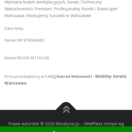
Wymiana kratek wentylacyjnych
Serwis Techniczny
,
Nieruchomości Premium
Profesjonalny Komik i Stand-uper
,
Warszawa
Montujemy Suszarki w Warszawie
,
.
Dane firmy:
Numer NIP 8792446683
Numer REGON 021161238
Ceidg
Mobilny Serwis
Firma przedsiębiorcy w
Konrad Wiśniewski -
Warszawa
Prawa autorskie © 2026 klimatyzacja
–
OnePress
motyw wg
FameThemes