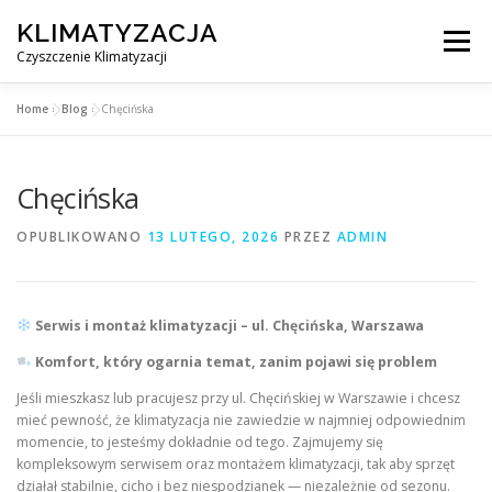
Przejdź
KLIMATYZACJA
do
Menu
treści
Czyszczenie Klimatyzacji
Home
»
Blog
»
Chęcińska
SERWIS KLIMATYZACJI WARSZAWA
CENNIK
Chęcińska
OBSŁUGIWANE MIASTA POD WARSZAWĄ
BLOG
OPUBLIKOWANO
13 LUTEGO, 2026
PRZEZ
ADMIN
KONTAKT
Serwis i montaż klimatyzacji – ul. Chęcińska, Warszawa
Komfort, który ogarnia temat, zanim pojawi się problem
Jeśli mieszkasz lub pracujesz przy ul. Chęcińskiej w Warszawie i chcesz
mieć pewność, że klimatyzacja nie zawiedzie w najmniej odpowiednim
momencie, to jesteśmy dokładnie od tego. Zajmujemy się
kompleksowym serwisem oraz montażem klimatyzacji, tak aby sprzęt
działał stabilnie, cicho i bez niespodzianek — niezależnie od sezonu.