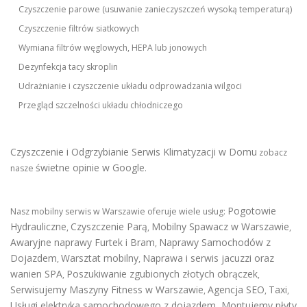
Czyszczenie parowe (usuwanie zanieczyszczeń wysoką temperaturą)
Czyszczenie filtrów siatkowych
Wymiana filtrów węglowych, HEPA lub jonowych
Dezynfekcja tacy skroplin
Udrażnianie i czyszczenie układu odprowadzania wilgoci
Przegląd szczelności układu chłodniczego
Czyszczenie i Odgrzybianie Serwis Klimatyzacji w Domu
zobacz
świetne opinie w Google
nasze
.
Pogotowie
Nasz mobilny serwis w Warszawie oferuje wiele usług:
Hydrauliczne
Czyszczenie Parą
Mobilny Spawacz w Warszawie
,
,
,
Awaryjne naprawy Furtek i Bram
Naprawy Samochodów z
,
Dojazdem
Warsztat mobilny
Naprawa i serwis jacuzzi oraz
,
,
wanien SPA
Poszukiwanie zgubionych złotych obrączek
,
,
Serwisujemy Maszyny Fitness w Warszawie
Agencja SEO
Taxi
,
,
,
Usługi elektryka samochodowego z dojazdem
,
Montujemy płyty