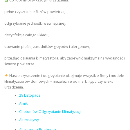
Co robimy przy każdym urządzeniu:
pełne czyszczenie filtrów powietrza,
odgrzybianie jednostki wewnętrznej,
dezynfekcja całego układu,
usuwanie pleśni, zarodników grzybów i alergenów,
przegląd działania klimatyzatora, aby zapewnić maksymalną wydajność i
świeże powietrze.
Nasze czyszczenie i odgrzybianie obejmuje wszystkie firmy i modele
klimatyzatorów domowych – niezależnie od marki, typu czy wieku
urządzenia.
29 Listopada
Arniki
Chotomów Odgrzybianie Klimatyzacji
Alternatywy
Aleksandra Brucknera