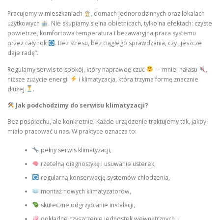
Pracujemy w mieszkaniach
, domach jednorodzinnych oraz lokalach
użytkowych
. Nie skupiamy się na obietnicach, tylko na efektach: czyste
powietrze, komfortowa temperatura i bezawaryjna praca systemu
przez cały rok
. Bez stresu, bez ciągłego sprawdzania, czy „jeszcze
daje radę”.
Regularny serwis to spokój, który naprawdę czuć
— mniej hałasu
,
niższe zużycie energii
i klimatyzacja, która trzyma formę znacznie
dłużej
.
Jak podchodzimy do serwisu klimatyzacji?
Bez pośpiechu, ale konkretnie. Każde urządzenie traktujemy tak, jakby
miało pracować u nas. W praktyce oznacza to:
pełny serwis klimatyzacji,
rzetelną diagnostykę i usuwanie usterek,
regularną konserwację systemów chłodzenia,
montaż nowych klimatyzatorów,
skuteczne odgrzybianie instalacji,
dokładne czyszczenie jednostek wewnętrznych i