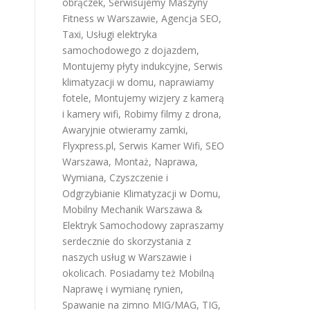
obrączek
,
Serwisujemy Maszyny
Fitness w Warszawie
,
Agencja SEO
,
Taxi
,
Usługi elektryka
samochodowego z dojazdem
,
Montujemy płyty indukcyjne
,
Serwis
klimatyzacji w domu
,
naprawiamy
fotele
,
Montujemy wizjery z kamerą
i kamery wifi
,
Robimy filmy z drona
,
Awaryjnie otwieramy zamki
,
Flyxpress.pl
,
Serwis Kamer Wifi
,
SEO
Warszawa
,
Montaż, Naprawa,
Wymiana, Czyszczenie i
Odgrzybianie Klimatyzacji w Domu
,
Mobilny Mechanik Warszawa &
Elektryk Samochodowy
zapraszamy
serdecznie do skorzystania z
naszych usług w Warszawie i
okolicach. Posiadamy też
Mobilną
Naprawę i wymianę rynien
,
Spawanie na zimno MIG/MAG, TIG,