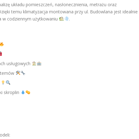
lizę układu pomieszczeń, nasłonecznienia, metrażu oraz
Dzięki temu klimatyzacja montowana przy ul. Budowlana jest idealnie
a w codziennym użytkowaniu
.
lach usługowych
systemów
i
i skroplin
deli: