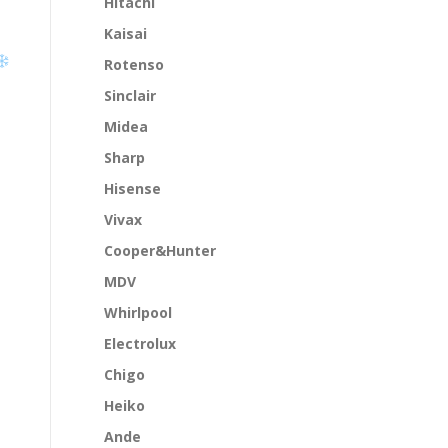
Hitachi
Kaisai
Rotenso
Sinclair
Midea
Sharp
Hisense
Vivax
Cooper&Hunter
MDV
Whirlpool
Electrolux
Chigo
Heiko
Ande