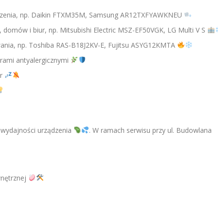
eszczenia, np. Daikin FTXM35M, Samsung AR12TXFYAWKNEU
, domów i biur, np. Mitsubishi Electric MSZ-EF50VGK, LG Multi V S
ewania, np. Toshiba RAS-B18J2KV-E, Fujitsu ASYG12KMTA
ltrami antyalergicznymi
ur
i wydajności urządzenia
. W ramach serwisu przy ul. Budowlana
wnętrznej