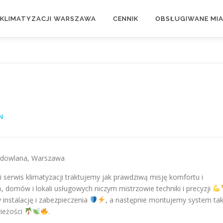
 KLIMATYZACJI WARSZAWA
CENNIK
OBSŁUGIWANE MI
N
Budowlana, Warszawa
serwis klimatyzacji traktujemy jak prawdziwą misję komfortu i
 domów i lokali usługowych niczym mistrzowie techniki i precyzji
instalację i zabezpieczenia
, a następnie montujemy system tak
wieżości
.