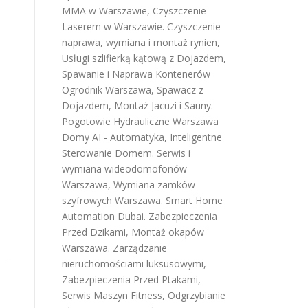
MMA w Warszawie
,
Czyszczenie
Laserem w Warszawie
.
Czyszczenie
naprawa, wymiana i montaż rynien
,
Usługi szlifierką kątową z Dojazdem
,
Spawanie i Naprawa Kontenerów
Ogrodnik Warszawa
,
Spawacz z
Dojazdem
,
Montaż Jacuzi i Sauny
.
Pogotowie Hydrauliczne Warszawa
Domy AI - Automatyka, Inteligentne
Sterowanie Domem
.
Serwis i
wymiana wideodomofonów
Warszawa
,
Wymiana zamków
szyfrowych Warszawa
.
Smart Home
Automation Dubai
.
Zabezpieczenia
Przed Dzikami
,
Montaż okapów
Warszawa
.
Zarządzanie
nieruchomościami luksusowymi
,
Zabezpieczenia Przed Ptakami
,
Serwis Maszyn Fitness
,
Odgrzybianie