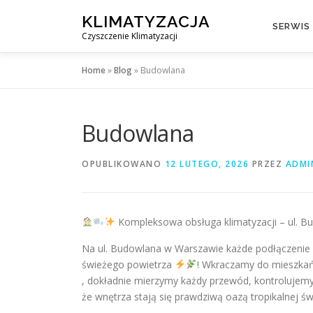
Przejdź
KLIMATYZACJA
do
SERWIS
Czyszczenie Klimatyzacji
treści
Home
»
Blog
»
Budowlana
Budowlana
OPUBLIKOWANO
12 LUTEGO, 2026
PRZEZ
ADMI
Kompleksowa obsługa klimatyzacji – ul. 
Na ul. Budowlana w Warszawie każde podłączenie i 
świeżego powietrza
! Wkraczamy do mieszkań,
, dokładnie mierzymy każdy przewód, kontrolujemy 
że wnętrza stają się prawdziwą oazą tropikalnej ś