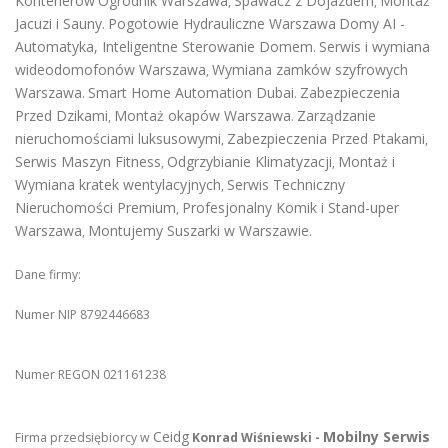
Kontenerów
Ogrodnik Warszawa
Spawacz z Dojazdem
Montaż
,
,
Jacuzi i Sauny
Pogotowie Hydrauliczne Warszawa
Domy AI -
.
Automatyka, Inteligentne Sterowanie Domem
Serwis i wymiana
.
wideodomofonów Warszawa
Wymiana zamków szyfrowych
,
Warszawa
Smart Home Automation Dubai
Zabezpieczenia
.
.
Przed Dzikami
Montaż okapów Warszawa
Zarządzanie
,
.
nieruchomościami luksusowymi
Zabezpieczenia Przed Ptakami
,
,
Serwis Maszyn Fitness
Odgrzybianie Klimatyzacji
Montaż i
,
,
Wymiana kratek wentylacyjnych
Serwis Techniczny
,
Nieruchomości Premium
Profesjonalny Komik i Stand-uper
,
Warszawa
Montujemy Suszarki w Warszawie
,
.
Dane firmy:
Numer NIP 8792446683
Numer REGON 021161238
Ceidg
Mobilny Serwis
Firma przedsiębiorcy w
Konrad Wiśniewski -