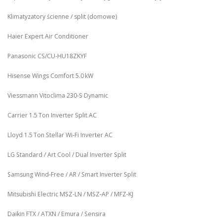
Klimatyzatory ścienne / split (domowe)
Haier Expert Air Conditioner
Panasonic CS/CU‑HU18ZKYF
Hisense Wings Comfort 5.0 kW
Viessmann Vitoclima 230‑S Dynamic
Carrier 1.5 Ton Inverter Split AC
Lloyd 1.5 Ton Stellar Wi‑Fi Inverter AC
LG Standard / Art Cool / Dual Inverter Split
Samsung Wind-Free / AR / Smart Inverter Split
Mitsubishi Electric MSZ‑LN / MSZ‑AP / MFZ-KJ
Daikin FTX / ATXN / Emura / Sensira