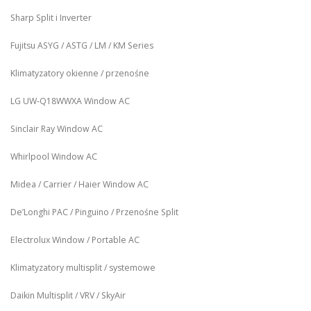
Sharp Split i Inverter
Fujitsu ASYG / ASTG / LM / KM Series
Klimatyzatory okienne / przenośne
LG UW‑Q18WWXA Window AC
Sinclair Ray Window AC
Whirlpool Window AC
Midea / Carrier / Haier Window AC
De’Longhi PAC / Pinguino / Przenośne Split
Electrolux Window / Portable AC
Klimatyzatory multisplit / systemowe
Daikin Multisplit / VRV / SkyAir