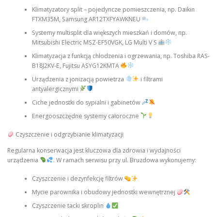
Klimatyzatory split – pojedyncze pomieszczenia, np. Daikin
FTXM35M, Samsung AR12TXFYAWKNEU
Systemy multisplit dla większych mieszkań i domów, np.
Mitsubishi Electric MSZ-EF50VGK, LG Multi V S
Klimatyzacja z funkcją chłodzenia i ogrzewania, np. Toshiba RAS-
B18J2KV-E, Fujitsu ASYG12KMTA
Urządzenia z jonizacją powietrza
i filtrami
antyalergicznymi
Ciche jednostki do sypialni i gabinetów
Energooszczędne systemy całoroczne
Czyszczenie i odgrzybianie klimatyzacji
Regularna konserwacja jest kluczowa dla zdrowia i wydajności
urządzenia
. W ramach serwisu przy ul. Bruzdowa wykonujemy:
Czyszczenie i dezynfekcję filtrów
Mycie parownika i obudowy jednostki wewnętrznej
Czyszczenie tacki skroplin