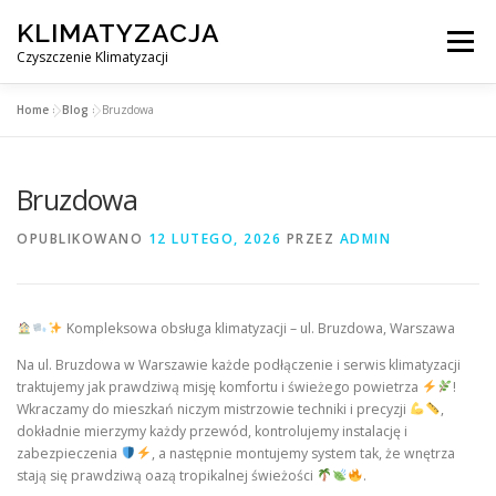
Przejdź
KLIMATYZACJA
do
Menu
treści
Czyszczenie Klimatyzacji
Home
»
Blog
»
Bruzdowa
SERWIS KLIMATYZACJI WARSZAWA
CENNIK
Bruzdowa
OBSŁUGIWANE MIASTA POD WARSZAWĄ
BLOG
OPUBLIKOWANO
12 LUTEGO, 2026
PRZEZ
ADMIN
KONTAKT
Kompleksowa obsługa klimatyzacji – ul. Bruzdowa, Warszawa
Na ul. Bruzdowa w Warszawie każde podłączenie i serwis klimatyzacji
traktujemy jak prawdziwą misję komfortu i świeżego powietrza
!
Wkraczamy do mieszkań niczym mistrzowie techniki i precyzji
,
dokładnie mierzymy każdy przewód, kontrolujemy instalację i
zabezpieczenia
, a następnie montujemy system tak, że wnętrza
stają się prawdziwą oazą tropikalnej świeżości
.