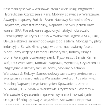
Pogotowie
Nasz mobilny serwis w Warszawie oferuje wiele usług:
Hydrauliczne
Czyszczenie Parą
Mobilny Spawacz w Warszawie
,
,
,
Awaryjne naprawy Furtek i Bram
Naprawy Samochodów z
,
Dojazdem
Warsztat mobilny
Naprawa i serwis jacuzzi oraz
,
,
wanien SPA
Poszukiwanie zgubionych złotych obrączek
,
,
Serwisujemy Maszyny Fitness w Warszawie
Agencja SEO
Taxi
,
,
,
Usługi elektryka samochodowego z dojazdem
,
Montujemy płyty
indukcyjne
Serwis klimatyzacji w domu
naprawiamy fotele
,
,
,
Montujemy wizjery z kamerą i kamery wifi
Robimy filmy z
,
drona
Awaryjnie otwieramy zamki
Flyxpress.pl
Serwis Kamer
,
,
,
Wifi
SEO Warszawa
Montaż, Naprawa, Wymiana, Czyszczenie i
,
,
Odgrzybianie Klimatyzacji w Domu
Mobilny Mechanik
,
Warszawa & Elektryk Samochodowy
zapraszamy serdecznie do
skorzystania z naszych usług w Warszawie i okolicach. Posiadamy też
Mobilną Naprawę i wymianę rynien
Spawanie na zimno
,
MIG/MAG, TIG, MMA w Warszawie
Czyszczenie Laserem w
,
Warszawie
Czyszczenie naprawa, wymiana i montaż rynien
.
,
Usługi szlifierką kątową z Dojazdem
Spawanie i Naprawa
,