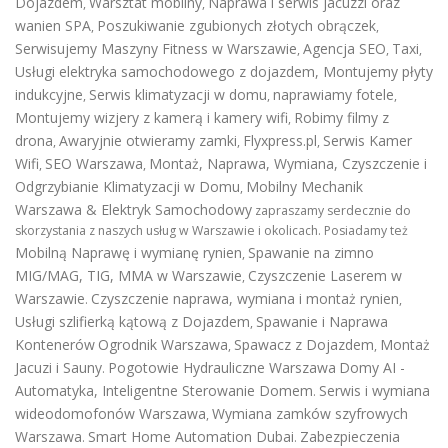
Dojazdem
Warsztat mobilny
Naprawa i serwis jacuzzi oraz
,
,
wanien SPA
Poszukiwanie zgubionych złotych obrączek
,
,
Serwisujemy Maszyny Fitness w Warszawie
Agencja SEO
Taxi
,
,
,
Usługi elektryka samochodowego z dojazdem
,
Montujemy płyty
indukcyjne
Serwis klimatyzacji w domu
naprawiamy fotele
,
,
,
Montujemy wizjery z kamerą i kamery wifi
Robimy filmy z
,
drona
Awaryjnie otwieramy zamki
Flyxpress.pl
Serwis Kamer
,
,
,
Wifi
SEO Warszawa
Montaż, Naprawa, Wymiana, Czyszczenie i
,
,
Odgrzybianie Klimatyzacji w Domu
Mobilny Mechanik
,
Warszawa & Elektryk Samochodowy
zapraszamy serdecznie do
skorzystania z naszych usług w Warszawie i okolicach. Posiadamy też
Mobilną Naprawę i wymianę rynien
Spawanie na zimno
,
MIG/MAG, TIG, MMA w Warszawie
Czyszczenie Laserem w
,
Warszawie
Czyszczenie naprawa, wymiana i montaż rynien
.
,
Usługi szlifierką kątową z Dojazdem
Spawanie i Naprawa
,
Kontenerów
Ogrodnik Warszawa
Spawacz z Dojazdem
Montaż
,
,
Jacuzi i Sauny
Pogotowie Hydrauliczne Warszawa
Domy AI -
.
Automatyka, Inteligentne Sterowanie Domem
Serwis i wymiana
.
wideodomofonów Warszawa
Wymiana zamków szyfrowych
,
Warszawa
Smart Home Automation Dubai
Zabezpieczenia
.
.