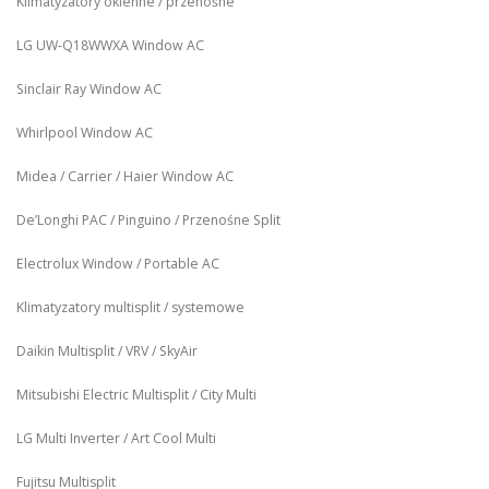
Klimatyzatory okienne / przenośne
LG UW‑Q18WWXA Window AC
Sinclair Ray Window AC
Whirlpool Window AC
Midea / Carrier / Haier Window AC
De’Longhi PAC / Pinguino / Przenośne Split
Electrolux Window / Portable AC
Klimatyzatory multisplit / systemowe
Daikin Multisplit / VRV / SkyAir
Mitsubishi Electric Multisplit / City Multi
LG Multi Inverter / Art Cool Multi
Fujitsu Multisplit