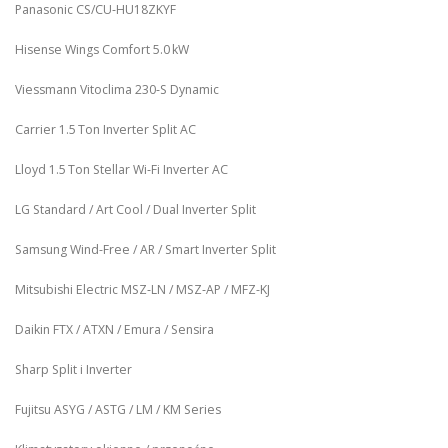
Panasonic CS/CU‑HU18ZKYF
Hisense Wings Comfort 5.0 kW
Viessmann Vitoclima 230‑S Dynamic
Carrier 1.5 Ton Inverter Split AC
Lloyd 1.5 Ton Stellar Wi‑Fi Inverter AC
LG Standard / Art Cool / Dual Inverter Split
Samsung Wind-Free / AR / Smart Inverter Split
Mitsubishi Electric MSZ‑LN / MSZ‑AP / MFZ-KJ
Daikin FTX / ATXN / Emura / Sensira
Sharp Split i Inverter
Fujitsu ASYG / ASTG / LM / KM Series