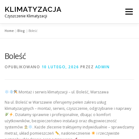
Przejdź
KLIMATYZACJA
do
Menu
treści
Czyszczenie Klimatyzacji
Home
»
Blog
»
Boleść
SERWIS KLIMATYZACJI WARSZAWA
CENNIK
Boleść
OBSŁUGIWANE MIASTA POD WARSZAWĄ
BLOG
OPUBLIKOWANO
10 LUTEGO, 2026
PRZEZ
ADMIN
KONTAKT
Montaż i serwis klimatyzacji – ul. Boleść, Warszawa
Na ul. Boleść w Warszawie oferujemy pełen zakres usług
klimatyzacyjnych – montaż, serwis, czyszczenie, odgrzybianie i naprawy
. Działamy sprawnie i profesjonalnie, dbając o komfort
użytkowników, bezpieczeństwo instalacji oraz długowieczność
systemów
. Każde zlecenie traktujemy indywidualnie – sprawdzamy
metraż, układ pomieszczeń
, nasłonecznienie
i rzeczywiste