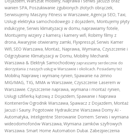
Dojazdem
Warsztat mobilny
Naprawa i serwis jacuzzi oraz
,
,
wanien SPA
Poszukiwanie zgubionych złotych obrączek
,
,
Serwisujemy Maszyny Fitness w Warszawie
Agencja SEO
Taxi
,
,
,
Usługi elektryka samochodowego z dojazdem
,
Montujemy płyty
indukcyjne
Serwis klimatyzacji w domu
naprawiamy fotele
,
,
,
Montujemy wizjery z kamerą i kamery wifi
Robimy filmy z
,
drona
Awaryjnie otwieramy zamki
Flyxpress.pl
Serwis Kamer
,
,
,
Wifi
SEO Warszawa
Montaż, Naprawa, Wymiana, Czyszczenie i
,
,
Odgrzybianie Klimatyzacji w Domu
Mobilny Mechanik
,
Warszawa & Elektryk Samochodowy
zapraszamy serdecznie do
skorzystania z naszych usług w Warszawie i okolicach. Posiadamy też
Mobilną Naprawę i wymianę rynien
Spawanie na zimno
,
MIG/MAG, TIG, MMA w Warszawie
Czyszczenie Laserem w
,
Warszawie
Czyszczenie naprawa, wymiana i montaż rynien
.
,
Usługi szlifierką kątową z Dojazdem
Spawanie i Naprawa
,
Kontenerów
Ogrodnik Warszawa
Spawacz z Dojazdem
Montaż
,
,
Jacuzi i Sauny
Pogotowie Hydrauliczne Warszawa
Domy AI -
.
Automatyka, Inteligentne Sterowanie Domem
Serwis i wymiana
.
wideodomofonów Warszawa
Wymiana zamków szyfrowych
,
Warszawa
Smart Home Automation Dubai
Zabezpieczenia
.
.