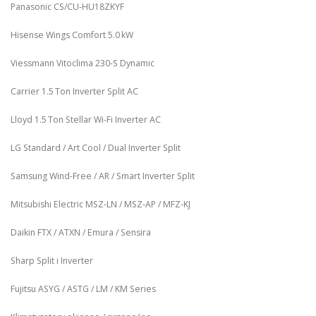
Panasonic CS/CU‑HU18ZKYF
Hisense Wings Comfort 5.0 kW
Viessmann Vitoclima 230‑S Dynamic
Carrier 1.5 Ton Inverter Split AC
Lloyd 1.5 Ton Stellar Wi‑Fi Inverter AC
LG Standard / Art Cool / Dual Inverter Split
Samsung Wind-Free / AR / Smart Inverter Split
Mitsubishi Electric MSZ‑LN / MSZ‑AP / MFZ-KJ
Daikin FTX / ATXN / Emura / Sensira
Sharp Split i Inverter
Fujitsu ASYG / ASTG / LM / KM Series