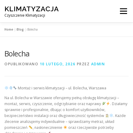
Przejdź
KLIMATYZACJA
do
Menu
treści
Czyszczenie Klimatyzacji
Home
»
Blog
»
Bolecha
SERWIS KLIMATYZACJI WARSZAWA
CENNIK
Bolecha
OBSŁUGIWANE MIASTA POD WARSZAWĄ
BLOG
OPUBLIKOWANO
10 LUTEGO, 2026
PRZEZ
ADMIN
KONTAKT
Montaż i serwis klimatyzacji – ul. Bolecha, Warszawa
Na ul. Bolecha w Warszawie oferujemy pełną obsługę klimatyzacji –
montaż, serwis, czyszczenie, odgrzybianie oraz naprawy
. Działamy
sprawnie i profesjonalnie, dbając o komfort użytkowników,
bezpieczeństwo instalacji oraz długowieczność systemów
. Każde
zlecenie analizujemy indywidualnie – sprawdzamy metraż, układ
pomieszczeń
, nasłonecznienie
oraz rzeczywiste potrzeby