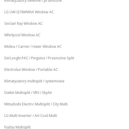
Klimatyzatory okienne / przenośne
LG UW‑Q18WWXA Window AC
Sinclair Ray Window AC
Whirlpool Window AC
Midea / Carrier / Haier Window AC
De’Longhi PAC / Pinguino / Przenośne Split
Electrolux Window / Portable AC
Klimatyzatory multisplit / systemowe
Daikin Multisplit / VRV / SkyAir
Mitsubishi Electric Multisplit / City Multi
LG Multi Inverter / Art Cool Multi
Fujitsu Multisplit