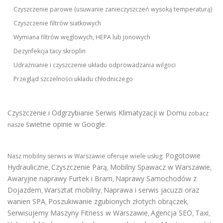
Czyszczenie parowe (usuwanie zanieczyszczeń wysoką temperaturą)
Czyszczenie filtrów siatkowych
Wymiana filtrów węglowych, HEPA lub jonowych
Dezynfekcja tacy skroplin
Udrażnianie i czyszczenie układu odprowadzania wilgoci
Przegląd szczelności układu chłodniczego
Czyszczenie i Odgrzybianie Serwis Klimatyzacji w Domu
zobacz
świetne opinie w Google
nasze
.
Pogotowie
Nasz mobilny serwis w Warszawie oferuje wiele usług:
Hydrauliczne
Czyszczenie Parą
Mobilny Spawacz w Warszawie
,
,
,
Awaryjne naprawy Furtek i Bram
Naprawy Samochodów z
,
Dojazdem
Warsztat mobilny
Naprawa i serwis jacuzzi oraz
,
,
wanien SPA
Poszukiwanie zgubionych złotych obrączek
,
,
Serwisujemy Maszyny Fitness w Warszawie
Agencja SEO
Taxi
,
,
,