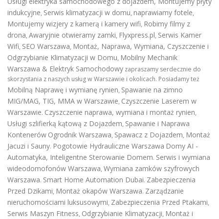
Usługi elektryka samochodowego z dojazdem
,
Montujemy płyty
indukcyjne
Serwis klimatyzacji w domu
naprawiamy fotele
,
,
,
Montujemy wizjery z kamerą i kamery wifi
Robimy filmy z
,
drona
Awaryjnie otwieramy zamki
Flyxpress.pl
Serwis Kamer
,
,
,
Wifi
SEO Warszawa
Montaż, Naprawa, Wymiana, Czyszczenie i
,
,
Odgrzybianie Klimatyzacji w Domu
Mobilny Mechanik
,
Warszawa & Elektryk Samochodowy
zapraszamy serdecznie do
skorzystania z naszych usług w Warszawie i okolicach. Posiadamy też
Mobilną Naprawę i wymianę rynien
Spawanie na zimno
,
MIG/MAG, TIG, MMA w Warszawie
Czyszczenie Laserem w
,
Warszawie
Czyszczenie naprawa, wymiana i montaż rynien
.
,
Usługi szlifierką kątową z Dojazdem
Spawanie i Naprawa
,
Kontenerów
Ogrodnik Warszawa
Spawacz z Dojazdem
Montaż
,
,
Jacuzi i Sauny
Pogotowie Hydrauliczne Warszawa
Domy AI -
.
Automatyka, Inteligentne Sterowanie Domem
Serwis i wymiana
.
wideodomofonów Warszawa
Wymiana zamków szyfrowych
,
Warszawa
Smart Home Automation Dubai
Zabezpieczenia
.
.
Przed Dzikami
Montaż okapów Warszawa
Zarządzanie
,
.
nieruchomościami luksusowymi
Zabezpieczenia Przed Ptakami
,
,
Serwis Maszyn Fitness
Odgrzybianie Klimatyzacji
Montaż i
,
,