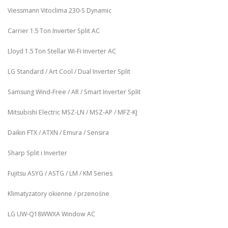
Viessmann Vitoclima 230‑S Dynamic
Carrier 1.5 Ton Inverter Split AC
Lloyd 1.5 Ton Stellar Wi‑Fi Inverter AC
LG Standard / Art Cool / Dual Inverter Split
Samsung Wind-Free / AR / Smart Inverter Split
Mitsubishi Electric MSZ‑LN / MSZ‑AP / MFZ-KJ
Daikin FTX / ATXN / Emura / Sensira
Sharp Split i Inverter
Fujitsu ASYG / ASTG / LM / KM Series
Klimatyzatory okienne / przenośne
LG UW‑Q18WWXA Window AC