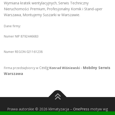
Wymiana kratek wentylacyjnych
Serwis Techniczny
,
Nieruchomości Premium
Profesjonalny Komik i Stand-uper
,
Warszawa
Montujemy Suszarki w Warszawie
,
.
Dane firmy:
Numer NIP 8792446683
Numer REGON 021161238
Ceidg
Mobilny Serwis
Firma przedsiębiorcy w
Konrad Wiśniewski -
Warszawa
Prawa autorskie © 2026 klimatyzacja
–
OnePress
motyw wg
FameThemes