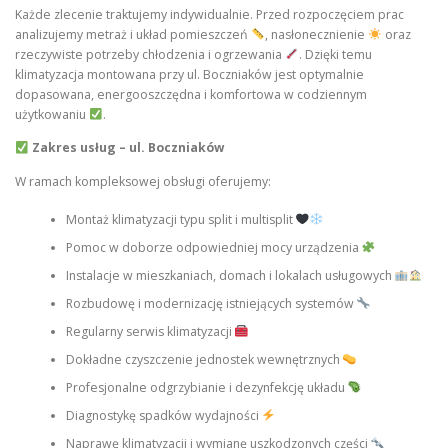
Każde zlecenie traktujemy indywidualnie. Przed rozpoczęciem prac
analizujemy metraż i układ pomieszczeń
, nasłonecznienie
oraz
rzeczywiste potrzeby chłodzenia i ogrzewania
. Dzięki temu
klimatyzacja montowana przy ul. Boczniaków jest optymalnie
dopasowana, energooszczędna i komfortowa w codziennym
użytkowaniu
.
Zakres usług – ul. Boczniaków
W ramach kompleksowej obsługi oferujemy:
Montaż klimatyzacji typu split i multisplit
Pomoc w doborze odpowiedniej mocy urządzenia
Instalacje w mieszkaniach, domach i lokalach usługowych
Rozbudowę i modernizację istniejących systemów
Regularny serwis klimatyzacji
Dokładne czyszczenie jednostek wewnętrznych
Profesjonalne odgrzybianie i dezynfekcję układu
Diagnostykę spadków wydajności
Naprawę klimatyzacji i wymianę uszkodzonych części