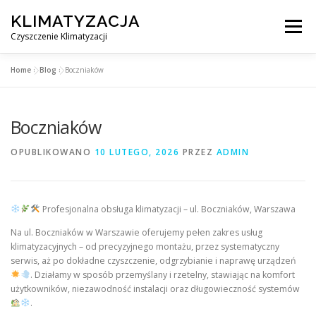
Przejdź
KLIMATYZACJA
do
Menu
treści
Czyszczenie Klimatyzacji
Home
»
Blog
»
Boczniaków
SERWIS KLIMATYZACJI WARSZAWA
CENNIK
Boczniaków
OBSŁUGIWANE MIASTA POD WARSZAWĄ
BLOG
OPUBLIKOWANO
10 LUTEGO, 2026
PRZEZ
ADMIN
KONTAKT
Profesjonalna obsługa klimatyzacji – ul. Boczniaków, Warszawa
Na ul. Boczniaków w Warszawie oferujemy pełen zakres usług
klimatyzacyjnych – od precyzyjnego montażu, przez systematyczny
serwis, aż po dokładne czyszczenie, odgrzybianie i naprawę urządzeń
. Działamy w sposób przemyślany i rzetelny, stawiając na komfort
użytkowników, niezawodność instalacji oraz długowieczność systemów
.