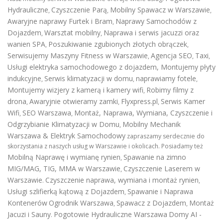
Hydrauliczne
Czyszczenie Parą
Mobilny Spawacz w Warszawie
,
,
,
Awaryjne naprawy Furtek i Bram
Naprawy Samochodów z
,
Dojazdem
Warsztat mobilny
Naprawa i serwis jacuzzi oraz
,
,
wanien SPA
Poszukiwanie zgubionych złotych obrączek
,
,
Serwisujemy Maszyny Fitness w Warszawie
Agencja SEO
Taxi
,
,
,
Usługi elektryka samochodowego z dojazdem
,
Montujemy płyty
indukcyjne
Serwis klimatyzacji w domu
naprawiamy fotele
,
,
,
Montujemy wizjery z kamerą i kamery wifi
Robimy filmy z
,
drona
Awaryjnie otwieramy zamki
Flyxpress.pl
Serwis Kamer
,
,
,
Wifi
SEO Warszawa
Montaż, Naprawa, Wymiana, Czyszczenie i
,
,
Odgrzybianie Klimatyzacji w Domu
Mobilny Mechanik
,
Warszawa & Elektryk Samochodowy
zapraszamy serdecznie do
skorzystania z naszych usług w Warszawie i okolicach. Posiadamy też
Mobilną Naprawę i wymianę rynien
Spawanie na zimno
,
MIG/MAG, TIG, MMA w Warszawie
Czyszczenie Laserem w
,
Warszawie
Czyszczenie naprawa, wymiana i montaż rynien
.
,
Usługi szlifierką kątową z Dojazdem
Spawanie i Naprawa
,
Kontenerów
Ogrodnik Warszawa
Spawacz z Dojazdem
Montaż
,
,
Jacuzi i Sauny
Pogotowie Hydrauliczne Warszawa
Domy AI -
.