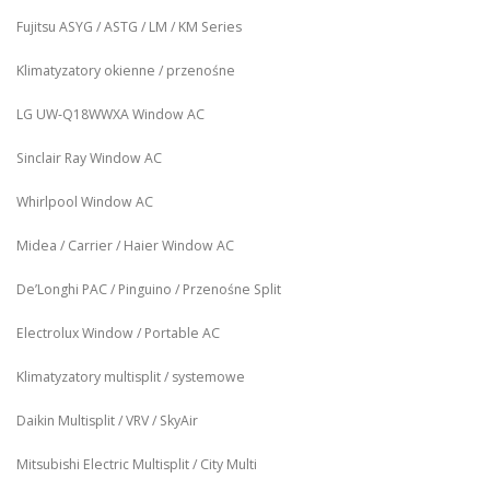
Fujitsu ASYG / ASTG / LM / KM Series
Klimatyzatory okienne / przenośne
LG UW‑Q18WWXA Window AC
Sinclair Ray Window AC
Whirlpool Window AC
Midea / Carrier / Haier Window AC
De’Longhi PAC / Pinguino / Przenośne Split
Electrolux Window / Portable AC
Klimatyzatory multisplit / systemowe
Daikin Multisplit / VRV / SkyAir
Mitsubishi Electric Multisplit / City Multi