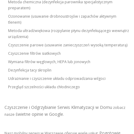
Metoda chemiczna (dezynfekcja parownika specjalistycznym
preparatem)
Ozonowanie (usuwanie drobnoustrojów i zapachów aktywnym
tlenem)
Metoda ultradźwiękowa (rozpylanie płynu dezynfekującego wewnątrz
urządzenia)
Czyszczenie parowe (usuwanie zanieczyszczeń wysoką temperaturą)
Czyszczenie filtrów siatkowych
Wymiana filtrów węglowych, HEPA lub jonowych
Dezynfekcja tacy skroplin
Udrażnianie i czyszczenie układu odprowadzania wilgoci
Przegląd szczelności układu chłodniczego
Czyszczenie i Odgrzybianie Serwis Klimatyzacji w Domu
zobacz
świetne opinie w Google
nasze
.
Pogotowie
Nasz mobilny serwis w Warszawie oferuje wiele usług: