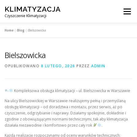
Przejdź
KLIMATYZACJA
do
Menu
treści
Czyszczenie Klimatyzacji
Home
»
Blog
»
Bielszowicka
SERWIS KLIMATYZACJI WARSZAWA
CENNIK
Bielszowicka
OBSŁUGIWANE MIASTA POD WARSZAWĄ
BLOG
OPUBLIKOWANO
8 LUTEGO, 2026
PRZEZ
ADMIN
KONTAKT
Kompleksowa obsługa klimatyzacji – ul. Bielszowicka w Warszawie
Na ulicy Bielszowickiej w Warszawie realizujemy pełną i przemyślaną
obsługę klimatyzacji – od doradztwa i montażu, przez serwis, aż po
czyszczenie, odgrzybianie i naprawy. Działamy spokojnie, dokładnie i
zgodnie z obowiązującymi normami technicznymi, tak aby klimatyzacja
działała niezawodnie i komfortowo przez cały rok
.
Każdą realizację rozpoczynamy od oceny warunków technicznych: