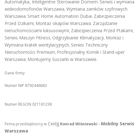
Automatyka, Inteligentne Sterowanie Domem
Serwis i wymiana
.
wideodomofonów Warszawa
Wymiana zamków szyfrowych
,
Warszawa
Smart Home Automation Dubai
Zabezpieczenia
.
.
Przed Dzikami
Montaż okapów Warszawa
Zarządzanie
,
.
nieruchomościami luksusowymi
Zabezpieczenia Przed Ptakami
,
,
Serwis Maszyn Fitness
Odgrzybianie Klimatyzacji
Montaż i
,
,
Wymiana kratek wentylacyjnych
Serwis Techniczny
,
Nieruchomości Premium
Profesjonalny Komik i Stand-uper
,
Warszawa
Montujemy Suszarki w Warszawie
,
.
Dane firmy:
Numer NIP 8792446683
Numer REGON 021161238
Ceidg
Mobilny Serwis
Firma przedsiębiorcy w
Konrad Wiśniewski -
Warszawa