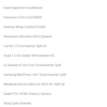
Haier Expert Air Conditioner
Panasonic CS/CU‑HU18ZKYF
Hisense Wings Comfort 5.0 kW
Viessmann Vitoclima 230‑S Dynamic
Carrier 1.5 Ton Inverter Split AC
Lloyd 1.5 Ton Stellar Wi‑Fi Inverter AC
LG Standard / Art Cool / Dual Inverter Split
Samsung Wind-Free / AR / Smart Inverter Split
Mitsubishi Electric MSZ‑LN / MSZ‑AP / MFZ-KJ
Daikin FTX / ATXN / Emura / Sensira
Sharp Split i Inverter