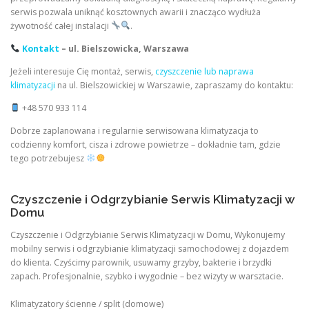
serwis pozwala uniknąć kosztownych awarii i znacząco wydłuża
żywotność całej instalacji
.
Kontakt
– ul. Bielszowicka, Warszawa
Jeżeli interesuje Cię montaż, serwis,
czyszczenie lub naprawa
klimatyzacji
na ul. Bielszowickiej w Warszawie, zapraszamy do kontaktu:
+48 570 933 114
Dobrze zaplanowana i regularnie serwisowana klimatyzacja to
codzienny komfort, cisza i zdrowe powietrze – dokładnie tam, gdzie
tego potrzebujesz
Czyszczenie i Odgrzybianie Serwis Klimatyzacji w
Domu
Czyszczenie i Odgrzybianie Serwis Klimatyzacji w Domu, Wykonujemy
mobilny serwis i odgrzybianie klimatyzacji samochodowej z dojazdem
do klienta. Czyścimy parownik, usuwamy grzyby, bakterie i brzydki
zapach. Profesjonalnie, szybko i wygodnie – bez wizyty w warsztacie.
Klimatyzatory ścienne / split (domowe)