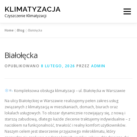
Przejdź
KLIMATYZACJA
do
Menu
treści
Czyszczenie Klimatyzacji
Home
»
Blog
»
Białołęcka
SERWIS KLIMATYZACJI WARSZAWA
CENNIK
Białołęcka
OBSŁUGIWANE MIASTA POD WARSZAWĄ
BLOG
OPUBLIKOWANO
8 LUTEGO, 2026
PRZEZ
ADMIN
KONTAKT
Kompleksowa obsługa klimatyzacji – ul. Białołęcka w Warszawie
Na ulicy Białołęckiej w Warszawie realizujemy pełen zakres usług
związanych z klimatyzacją w mieszkaniach, domach, biurach oraz
lokalach usługowych. To obszar dynamicznie rozwijający się, z nową i
starszą zabudową, dlatego każde zlecenie traktujemy indywidualnie – z
naciskiem na funkcjonalność, trwałość i realny komfort użytkowników.
Naszym celem jest stworzenie przyjaznego mikroklimatu, który