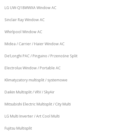
LG UW‑Q18WWXA Window AC
Sinclair Ray Window AC
Whirlpool Window AC
Midea / Carrier / Haier Window AC
De’Longhi PAC / Pinguino / Przenośne Split
Electrolux Window / Portable AC
Klimatyzatory multisplit / systemowe
Daikin Multisplit / VRV / SkyAir
Mitsubishi Electric Multisplit / City Multi
LG Multi Inverter / Art Cool Multi
Fujitsu Multisplit