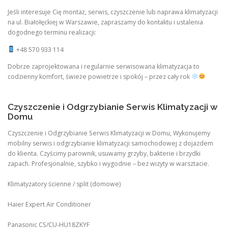
Jeśli interesuje Cię montaż, serwis, czyszczenie lub naprawa klimatyzacji
na ul. Białołęckiej w Warszawie, zapraszamy do kontaktu i ustalenia
dogodnego terminu realizacji:
+48 570 933 114
Dobrze zaprojektowana i regularnie serwisowana klimatyzacja to
codzienny komfort, świeże powietrze i spokój – przez cały rok
Czyszczenie i Odgrzybianie Serwis Klimatyzacji w
Domu
Czyszczenie i Odgrzybianie Serwis Klimatyzacji w Domu, Wykonujemy
mobilny serwis i odgrzybianie klimatyzacji samochodowej z dojazdem
do klienta. Czyścimy parownik, usuwamy grzyby, bakterie i brzydki
zapach. Profesjonalnie, szybko i wygodnie – bez wizyty w warsztacie.
Klimatyzatory ścienne / split (domowe)
Haier Expert Air Conditioner
Panasonic CS/CU‑HU18ZKYF