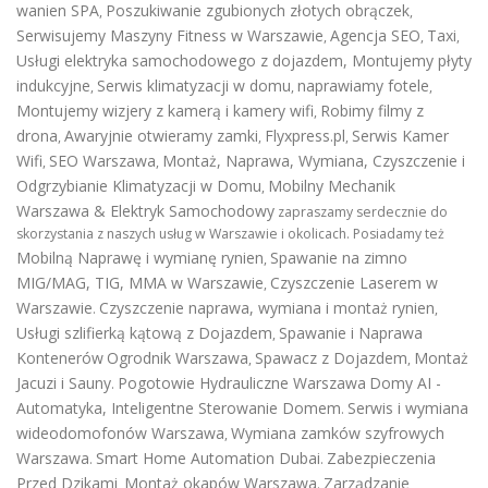
wanien SPA
Poszukiwanie zgubionych złotych obrączek
,
,
Serwisujemy Maszyny Fitness w Warszawie
Agencja SEO
Taxi
,
,
,
Usługi elektryka samochodowego z dojazdem
,
Montujemy płyty
indukcyjne
Serwis klimatyzacji w domu
naprawiamy fotele
,
,
,
Montujemy wizjery z kamerą i kamery wifi
Robimy filmy z
,
drona
Awaryjnie otwieramy zamki
Flyxpress.pl
Serwis Kamer
,
,
,
Wifi
SEO Warszawa
Montaż, Naprawa, Wymiana, Czyszczenie i
,
,
Odgrzybianie Klimatyzacji w Domu
Mobilny Mechanik
,
Warszawa & Elektryk Samochodowy
zapraszamy serdecznie do
skorzystania z naszych usług w Warszawie i okolicach. Posiadamy też
Mobilną Naprawę i wymianę rynien
Spawanie na zimno
,
MIG/MAG, TIG, MMA w Warszawie
Czyszczenie Laserem w
,
Warszawie
Czyszczenie naprawa, wymiana i montaż rynien
.
,
Usługi szlifierką kątową z Dojazdem
Spawanie i Naprawa
,
Kontenerów
Ogrodnik Warszawa
Spawacz z Dojazdem
Montaż
,
,
Jacuzi i Sauny
Pogotowie Hydrauliczne Warszawa
Domy AI -
.
Automatyka, Inteligentne Sterowanie Domem
Serwis i wymiana
.
wideodomofonów Warszawa
Wymiana zamków szyfrowych
,
Warszawa
Smart Home Automation Dubai
Zabezpieczenia
.
.
Przed Dzikami
Montaż okapów Warszawa
Zarządzanie
,
.