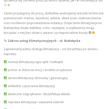
sprawdza się zarówno podczas letnich upałów, jak i w chłodniejsze dni
.
Zanim przystąpimy do pracy, dokładnie analizujemy warunki techniczne
pomieszczeń: metraż, wysokość sufitów, układ ścian, nasłonecznienie
oraz możliwości poprowadzenia instalacji. Dzięki temu klimatyzacja na
Białołęckiej działa stabilnie, cicho i wydajnie, a użytkownicy mogą
korzystać z niej bez obaw o awarie czy niepotrzebne koszty
.
Zakres usług klimatyzacyjnych – ul. Białołęcka
Zapewniamy pełną obsługę klimatyzacji – od doradztwa po serwis i
naprawy:
montaż klimatyzacji typu split i multisplit
pomoc w doborze mocy i modelu urządzenia
serwis klimatyzacji okresowy i gwarancyjny
dokładne czyszczenie klimatyzacji
skuteczne odgrzybianie i dezynfekcja układu
naprawa klimatyzacji i usuwanie usterek