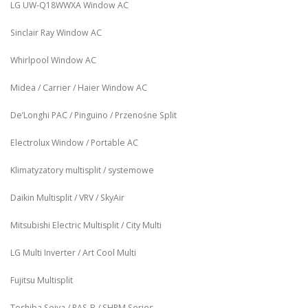
LG UW‑Q18WWXA Window AC
Sinclair Ray Window AC
Whirlpool Window AC
Midea / Carrier / Haier Window AC
De’Longhi PAC / Pinguino / Przenośne Split
Electrolux Window / Portable AC
Klimatyzatory multisplit / systemowe
Daikin Multisplit / VRV / SkyAir
Mitsubishi Electric Multisplit / City Multi
LG Multi Inverter / Art Cool Multi
Fujitsu Multisplit
Toshiba Seiya / RAS-B / SHRM Series