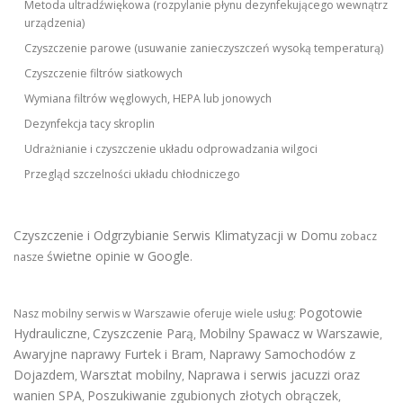
Metoda ultradźwiękowa (rozpylanie płynu dezynfekującego wewnątrz
urządzenia)
Czyszczenie parowe (usuwanie zanieczyszczeń wysoką temperaturą)
Czyszczenie filtrów siatkowych
Wymiana filtrów węglowych, HEPA lub jonowych
Dezynfekcja tacy skroplin
Udrażnianie i czyszczenie układu odprowadzania wilgoci
Przegląd szczelności układu chłodniczego
Czyszczenie i Odgrzybianie Serwis Klimatyzacji w Domu
zobacz
świetne opinie w Google
nasze
.
Pogotowie
Nasz mobilny serwis w Warszawie oferuje wiele usług:
Hydrauliczne
Czyszczenie Parą
Mobilny Spawacz w Warszawie
,
,
,
Awaryjne naprawy Furtek i Bram
Naprawy Samochodów z
,
Dojazdem
Warsztat mobilny
Naprawa i serwis jacuzzi oraz
,
,
wanien SPA
Poszukiwanie zgubionych złotych obrączek
,
,