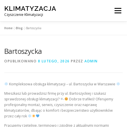
Przejdź
KLIMATYZACJA
do
Menu
treści
Czyszczenie Klimatyzacji
Home
»
Blog
»
Bartoszycka
SERWIS KLIMATYZACJI WARSZAWA
CENNIK
Bartoszycka
OBSŁUGIWANE MIASTA POD WARSZAWĄ
BLOG
OPUBLIKOWANO
8 LUTEGO, 2026
PRZEZ
ADMIN
KONTAKT
Kompleksowa obsługa klimatyzacji – ul. Bartoszycka w Warszawie
Mieszkasz lub prowadzisz firmę przy ul. Bartoszyckiej i szukasz
sprawdzonej obsługi klimatyzacji?
Dobrze trafiłeś! Oferujemy
profesjonalny montaż, serwis, czyszczenie oraz naprawę
klimatyzatorów, dbając o komfort i bezpieczeństwo użytkowników
przez cały rok
Pracujemy rzetelnie, terminowo i zgodnie z aktualnymi normami