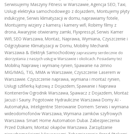
Serwisujemy Maszyny Fitness w Warszawie
Agencja SEO
Taxi
,
,
,
Usługi elektryka samochodowego z dojazdem
,
Montujemy płyty
indukcyjne
Serwis klimatyzacji w domu
naprawiamy fotele
,
,
,
Montujemy wizjery z kamerą i kamery wifi
Robimy filmy z
,
drona
Awaryjnie otwieramy zamki
Flyxpress.pl
Serwis Kamer
,
,
,
Wifi
SEO Warszawa
Montaż, Naprawa, Wymiana, Czyszczenie i
,
,
Odgrzybianie Klimatyzacji w Domu
Mobilny Mechanik
,
Warszawa & Elektryk Samochodowy
zapraszamy serdecznie do
skorzystania z naszych usług w Warszawie i okolicach. Posiadamy też
Mobilną Naprawę i wymianę rynien
Spawanie na zimno
,
MIG/MAG, TIG, MMA w Warszawie
Czyszczenie Laserem w
,
Warszawie
Czyszczenie naprawa, wymiana i montaż rynien
.
,
Usługi szlifierką kątową z Dojazdem
Spawanie i Naprawa
,
Kontenerów
Ogrodnik Warszawa
Spawacz z Dojazdem
Montaż
,
,
Jacuzi i Sauny
Pogotowie Hydrauliczne Warszawa
Domy AI -
.
Automatyka, Inteligentne Sterowanie Domem
Serwis i wymiana
.
wideodomofonów Warszawa
Wymiana zamków szyfrowych
,
Warszawa
Smart Home Automation Dubai
Zabezpieczenia
.
.
Przed Dzikami
Montaż okapów Warszawa
Zarządzanie
,
.