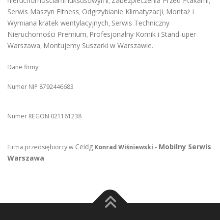
nieruchomościami luksusowymi
Zabezpieczenia Przed Ptakami
,
,
Serwis Maszyn Fitness
Odgrzybianie Klimatyzacji
Montaż i
,
,
Wymiana kratek wentylacyjnych
Serwis Techniczny
,
Nieruchomości Premium
Profesjonalny Komik i Stand-uper
,
Warszawa
Montujemy Suszarki w Warszawie
,
.
Dane firmy:
Numer NIP 8792446683
Numer REGON 021161238
Ceidg
Mobilny Serwis
Firma przedsiębiorcy w
Konrad Wiśniewski -
Warszawa