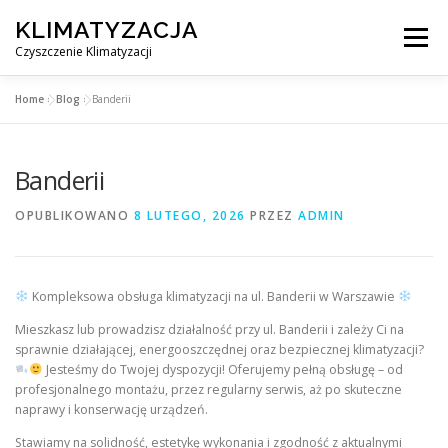
Przejdź
KLIMATYZACJA
do
Menu
treści
Czyszczenie Klimatyzacji
Home
»
Blog
»
Banderii
SERWIS KLIMATYZACJI WARSZAWA
CENNIK
Banderii
OBSŁUGIWANE MIASTA POD WARSZAWĄ
BLOG
OPUBLIKOWANO
8 LUTEGO, 2026
PRZEZ
ADMIN
KONTAKT
Kompleksowa obsługa klimatyzacji na ul. Banderii w Warszawie
Mieszkasz lub prowadzisz działalność przy ul. Banderii i zależy Ci na
sprawnie działającej, energooszczędnej oraz bezpiecznej klimatyzacji?
Jesteśmy do Twojej dyspozycji! Oferujemy pełną obsługę – od
profesjonalnego montażu, przez regularny serwis, aż po skuteczne
naprawy i konserwację urządzeń.
Stawiamy na solidność, estetykę wykonania i zgodność z aktualnymi