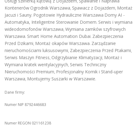
Usługi szlifierką kątową z Dojazdem
Spawanie i Naprawa
,
Kontenerów
Ogrodnik Warszawa
Spawacz z Dojazdem
Montaż
,
,
Jacuzi i Sauny
Pogotowie Hydrauliczne Warszawa
Domy AI -
.
Automatyka, Inteligentne Sterowanie Domem
Serwis i wymiana
.
wideodomofonów Warszawa
Wymiana zamków szyfrowych
,
Warszawa
Smart Home Automation Dubai
Zabezpieczenia
.
.
Przed Dzikami
Montaż okapów Warszawa
Zarządzanie
,
.
nieruchomościami luksusowymi
Zabezpieczenia Przed Ptakami
,
,
Serwis Maszyn Fitness
Odgrzybianie Klimatyzacji
Montaż i
,
,
Wymiana kratek wentylacyjnych
Serwis Techniczny
,
Nieruchomości Premium
Profesjonalny Komik i Stand-uper
,
Warszawa
Montujemy Suszarki w Warszawie
,
.
Dane firmy:
Numer NIP 8792446683
Numer REGON 021161238