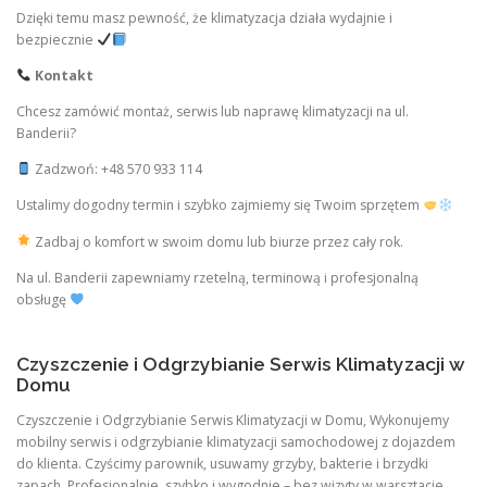
Dzięki temu masz pewność, że klimatyzacja działa wydajnie i
bezpiecznie
Kontakt
Chcesz zamówić montaż, serwis lub naprawę klimatyzacji na ul.
Banderii?
Zadzwoń: +48 570 933 114
Ustalimy dogodny termin i szybko zajmiemy się Twoim sprzętem
Zadbaj o komfort w swoim domu lub biurze przez cały rok.
Na ul. Banderii zapewniamy rzetelną, terminową i profesjonalną
obsługę
Czyszczenie i Odgrzybianie Serwis Klimatyzacji w
Domu
Czyszczenie i Odgrzybianie Serwis Klimatyzacji w Domu, Wykonujemy
mobilny serwis i odgrzybianie klimatyzacji samochodowej z dojazdem
do klienta. Czyścimy parownik, usuwamy grzyby, bakterie i brzydki
zapach. Profesjonalnie, szybko i wygodnie – bez wizyty w warsztacie.