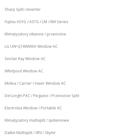
Sharp Split i Inverter
Fujitsu ASYG / ASTG / LM / KM Series
Klimatyzatory okienne / przenośne
LG UW‑Q18WWXA Window AC
Sinclair Ray Window AC
Whirlpool Window AC
Midea / Carrier / Haier Window AC
De’Longhi PAC / Pinguino / Przenośne Split
Electrolux Window / Portable AC
Klimatyzatory multisplit / systemowe
Daikin Multisplit / VRV / SkyAir