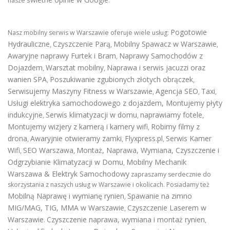
nasze
.
Pogotowie
Nasz mobilny serwis w Warszawie oferuje wiele usług:
Hydrauliczne
Czyszczenie Parą
Mobilny Spawacz w Warszawie
,
,
,
Awaryjne naprawy Furtek i Bram
Naprawy Samochodów z
,
Dojazdem
Warsztat mobilny
Naprawa i serwis jacuzzi oraz
,
,
wanien SPA
Poszukiwanie zgubionych złotych obrączek
,
,
Serwisujemy Maszyny Fitness w Warszawie
Agencja SEO
Taxi
,
,
,
Usługi elektryka samochodowego z dojazdem
,
Montujemy płyty
indukcyjne
Serwis klimatyzacji w domu
naprawiamy fotele
,
,
,
Montujemy wizjery z kamerą i kamery wifi
Robimy filmy z
,
drona
Awaryjnie otwieramy zamki
Flyxpress.pl
Serwis Kamer
,
,
,
Wifi
SEO Warszawa
Montaż, Naprawa, Wymiana, Czyszczenie i
,
,
Odgrzybianie Klimatyzacji w Domu
Mobilny Mechanik
,
Warszawa & Elektryk Samochodowy
zapraszamy serdecznie do
skorzystania z naszych usług w Warszawie i okolicach. Posiadamy też
Mobilną Naprawę i wymianę rynien
Spawanie na zimno
,
MIG/MAG, TIG, MMA w Warszawie
Czyszczenie Laserem w
,
Warszawie
Czyszczenie naprawa, wymiana i montaż rynien
.
,