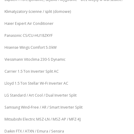
Klimatyzatory ścienne / split (domowe)
Haier Expert Air Conditioner
Panasonic CS/CU‑HU18ZKYF
Hisense Wings Comfort 5.0 kW
Viessmann Vitoclima 230‑S Dynamic
Carrier 1.5 Ton Inverter Split AC
Lloyd 1.5 Ton Stellar Wi‑Fi Inverter AC
LG Standard / Art Cool / Dual Inverter Split
Samsung Wind-Free / AR / Smart Inverter Split
Mitsubishi Electric MSZ‑LN / MSZ‑AP / MFZ-KJ
Daikin FTX / ATXN / Emura / Sensira