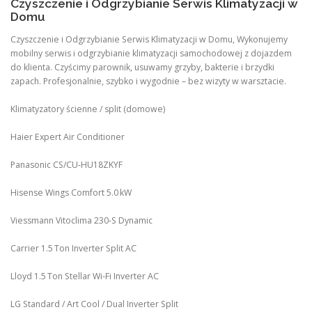
Czyszczenie i Odgrzybianie Serwis Klimatyzacji w
Domu
Czyszczenie i Odgrzybianie Serwis Klimatyzacji w Domu, Wykonujemy
mobilny serwis i odgrzybianie klimatyzacji samochodowej z dojazdem
do klienta. Czyścimy parownik, usuwamy grzyby, bakterie i brzydki
zapach. Profesjonalnie, szybko i wygodnie – bez wizyty w warsztacie.
Klimatyzatory ścienne / split (domowe)
Haier Expert Air Conditioner
Panasonic CS/CU‑HU18ZKYF
Hisense Wings Comfort 5.0 kW
Viessmann Vitoclima 230‑S Dynamic
Carrier 1.5 Ton Inverter Split AC
Lloyd 1.5 Ton Stellar Wi‑Fi Inverter AC
LG Standard / Art Cool / Dual Inverter Split