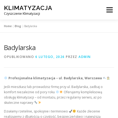
Przejdź
KLIMATYZACJA
do
Menu
treści
Czyszczenie Klimatyzacji
Home
»
Blog
»
Badylarska
SERWIS KLIMATYZACJI WARSZAWA
CENNIK
Badylarska
OBSŁUGIWANE MIASTA POD WARSZAWĄ
BLOG
OPUBLIKOWANO
6 LUTEGO, 2026
PRZEZ
ADMIN
KONTAKT
Profesjonalna klimatyzacja – ul. Badylarska, Warszawa
Jeśli mieszkasz lub prowadzisz firmę przy ul. Badylarska, zadbaj o
komfort niezależnie od pory roku
Oferujemy kompleksową
obsługę klimatyzacji – od montażu, przez regularny serwis, aż po
skuteczne naprawy
Działamy rzetelnie, spokojnie i terminowo
Każde zlecenie
realizujemy z dbałością o czystość, bezpieczeństwo i najwyższą