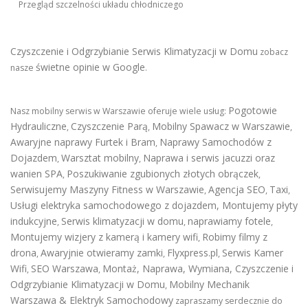
Przegląd szczelności układu chłodniczego
Czyszczenie i Odgrzybianie Serwis Klimatyzacji w Domu
zobacz
świetne opinie w Google
nasze
.
Pogotowie
Nasz mobilny serwis w Warszawie oferuje wiele usług:
Hydrauliczne
Czyszczenie Parą
Mobilny Spawacz w Warszawie
,
,
,
Awaryjne naprawy Furtek i Bram
Naprawy Samochodów z
,
Dojazdem
Warsztat mobilny
Naprawa i serwis jacuzzi oraz
,
,
wanien SPA
Poszukiwanie zgubionych złotych obrączek
,
,
Serwisujemy Maszyny Fitness w Warszawie
Agencja SEO
Taxi
,
,
,
Usługi elektryka samochodowego z dojazdem
,
Montujemy płyty
indukcyjne
Serwis klimatyzacji w domu
naprawiamy fotele
,
,
,
Montujemy wizjery z kamerą i kamery wifi
Robimy filmy z
,
drona
Awaryjnie otwieramy zamki
Flyxpress.pl
Serwis Kamer
,
,
,
Wifi
SEO Warszawa
Montaż, Naprawa, Wymiana, Czyszczenie i
,
,
Odgrzybianie Klimatyzacji w Domu
Mobilny Mechanik
,
Warszawa & Elektryk Samochodowy
zapraszamy serdecznie do