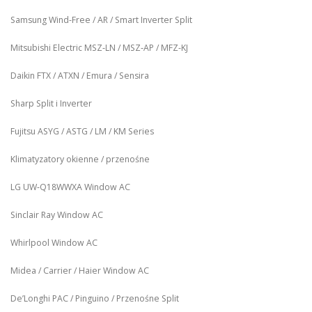
Samsung Wind-Free / AR / Smart Inverter Split
Mitsubishi Electric MSZ‑LN / MSZ‑AP / MFZ-KJ
Daikin FTX / ATXN / Emura / Sensira
Sharp Split i Inverter
Fujitsu ASYG / ASTG / LM / KM Series
Klimatyzatory okienne / przenośne
LG UW‑Q18WWXA Window AC
Sinclair Ray Window AC
Whirlpool Window AC
Midea / Carrier / Haier Window AC
De’Longhi PAC / Pinguino / Przenośne Split