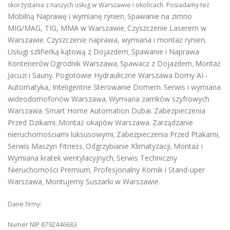
skorzystania z naszych usług w Warszawie i okolicach. Posiadamy też
Mobilną Naprawę i wymianę rynien
Spawanie na zimno
,
MIG/MAG, TIG, MMA w Warszawie
Czyszczenie Laserem w
,
Warszawie
Czyszczenie naprawa, wymiana i montaż rynien
.
,
Usługi szlifierką kątową z Dojazdem
Spawanie i Naprawa
,
Kontenerów
Ogrodnik Warszawa
Spawacz z Dojazdem
Montaż
,
,
Jacuzi i Sauny
Pogotowie Hydrauliczne Warszawa
Domy AI -
.
Automatyka, Inteligentne Sterowanie Domem
Serwis i wymiana
.
wideodomofonów Warszawa
Wymiana zamków szyfrowych
,
Warszawa
Smart Home Automation Dubai
Zabezpieczenia
.
.
Przed Dzikami
Montaż okapów Warszawa
Zarządzanie
,
.
nieruchomościami luksusowymi
Zabezpieczenia Przed Ptakami
,
,
Serwis Maszyn Fitness
Odgrzybianie Klimatyzacji
Montaż i
,
,
Wymiana kratek wentylacyjnych
Serwis Techniczny
,
Nieruchomości Premium
Profesjonalny Komik i Stand-uper
,
Warszawa
Montujemy Suszarki w Warszawie
,
.
Dane firmy:
Numer NIP 8792446683