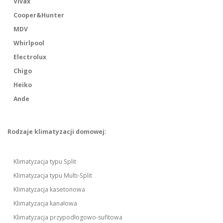
Vivax
Cooper&Hunter
MDV
Whirlpool
Electrolux
Chigo
Heiko
Ande
Rodzaje klimatyzacji domowej:
Klimatyzacja typu Split
Klimatyzacja typu Multi-Split
Klimatyzacja kasetonowa
Klimatyzacja kanałowa
Klimatyzacja przypodłogowo-sufitowa