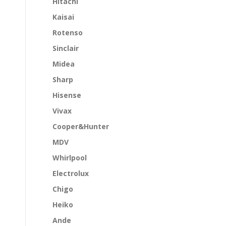
Hitachi
Kaisai
Rotenso
Sinclair
Midea
Sharp
Hisense
Vivax
Cooper&Hunter
MDV
Whirlpool
Electrolux
Chigo
Heiko
Ande