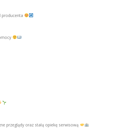
d producenta
 pomocy
czne przeglądy oraz stałą opiekę serwisową