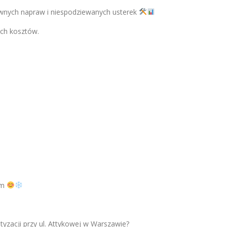
wnych napraw i niespodziewanych usterek
ych kosztów.
em
yzacji przy ul. Attykowej w Warszawie?