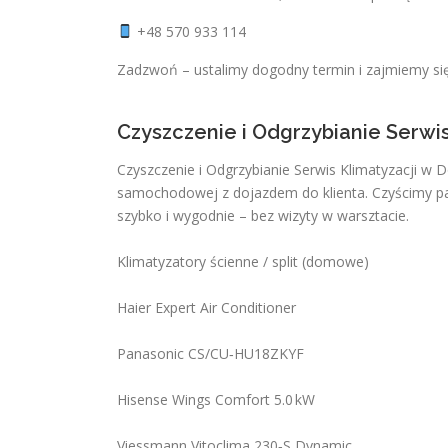
+48 570 933 114
Zadzwoń – ustalimy dogodny termin i zajmiemy si
Czyszczenie i Odgrzybianie Serwi
Czyszczenie i Odgrzybianie Serwis Klimatyzacji w 
samochodowej z dojazdem do klienta. Czyścimy par
szybko i wygodnie – bez wizyty w warsztacie.
Klimatyzatory ścienne / split (domowe)
Haier Expert Air Conditioner
Panasonic CS/CU‑HU18ZKYF
Hisense Wings Comfort 5.0 kW
Viessmann Vitoclima 230‑S Dynamic