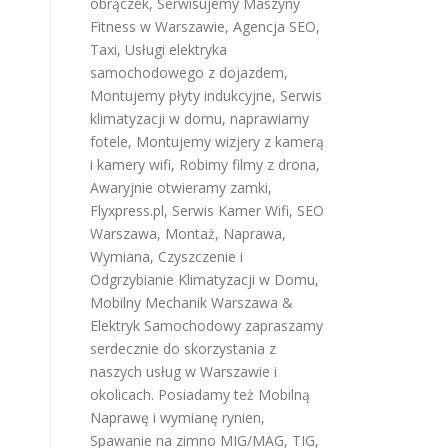
obrączek
,
Serwisujemy Maszyny
Fitness w Warszawie
,
Agencja SEO
,
Taxi
,
Usługi elektryka
samochodowego z dojazdem
,
Montujemy płyty indukcyjne
,
Serwis
klimatyzacji w domu
,
naprawiamy
fotele
,
Montujemy wizjery z kamerą
i kamery wifi
,
Robimy filmy z drona
,
Awaryjnie otwieramy zamki
,
Flyxpress.pl
,
Serwis Kamer Wifi
,
SEO
Warszawa
,
Montaż, Naprawa,
Wymiana, Czyszczenie i
Odgrzybianie Klimatyzacji w Domu
,
Mobilny Mechanik Warszawa &
Elektryk Samochodowy
zapraszamy
serdecznie do skorzystania z
naszych usług w Warszawie i
okolicach. Posiadamy też
Mobilną
Naprawę i wymianę rynien
,
Spawanie na zimno MIG/MAG, TIG,