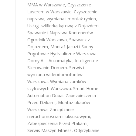
MMA w Warszawie
,
Czyszczenie
Laserem w Warszawie
.
Czyszczenie
naprawa, wymiana i montaż rynien
,
Usługi szlifierką kątową z Dojazdem
,
Spawanie i Naprawa Kontenerów
Ogrodnik Warszawa
,
Spawacz z
Dojazdem
,
Montaż Jacuzi i Sauny
.
Pogotowie Hydrauliczne Warszawa
Domy AI - Automatyka, Inteligentne
Sterowanie Domem
.
Serwis i
wymiana wideodomofonów
Warszawa
,
Wymiana zamków
szyfrowych Warszawa
.
Smart Home
Automation Dubai
.
Zabezpieczenia
Przed Dzikami
,
Montaż okapów
Warszawa
.
Zarządzanie
nieruchomościami luksusowymi
,
Zabezpieczenia Przed Ptakami
,
Serwis Maszyn Fitness
,
Odgrzybianie