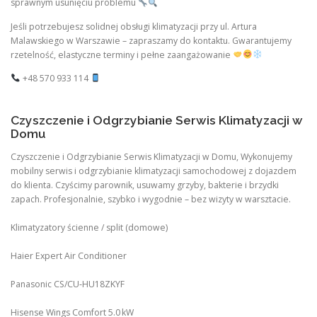
sprawnym usunięciu problemu
Jeśli potrzebujesz solidnej obsługi klimatyzacji przy ul. Artura
Malawskiego w Warszawie – zapraszamy do kontaktu. Gwarantujemy
rzetelność, elastyczne terminy i pełne zaangażowanie
+48 570 933 114
Czyszczenie i Odgrzybianie Serwis Klimatyzacji w
Domu
Czyszczenie i Odgrzybianie Serwis Klimatyzacji w Domu, Wykonujemy
mobilny serwis i odgrzybianie klimatyzacji samochodowej z dojazdem
do klienta. Czyścimy parownik, usuwamy grzyby, bakterie i brzydki
zapach. Profesjonalnie, szybko i wygodnie – bez wizyty w warsztacie.
Klimatyzatory ścienne / split (domowe)
Haier Expert Air Conditioner
Panasonic CS/CU‑HU18ZKYF
Hisense Wings Comfort 5.0 kW