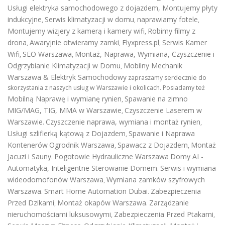
Usługi elektryka samochodowego z dojazdem
,
Montujemy płyty
indukcyjne
Serwis klimatyzacji w domu
naprawiamy fotele
,
,
,
Montujemy wizjery z kamerą i kamery wifi
Robimy filmy z
,
drona
Awaryjnie otwieramy zamki
Flyxpress.pl
Serwis Kamer
,
,
,
Wifi
SEO Warszawa
Montaż, Naprawa, Wymiana, Czyszczenie i
,
,
Odgrzybianie Klimatyzacji w Domu
Mobilny Mechanik
,
Warszawa & Elektryk Samochodowy
zapraszamy serdecznie do
skorzystania z naszych usług w Warszawie i okolicach. Posiadamy też
Mobilną Naprawę i wymianę rynien
Spawanie na zimno
,
MIG/MAG, TIG, MMA w Warszawie
Czyszczenie Laserem w
,
Warszawie
Czyszczenie naprawa, wymiana i montaż rynien
.
,
Usługi szlifierką kątową z Dojazdem
Spawanie i Naprawa
,
Kontenerów
Ogrodnik Warszawa
Spawacz z Dojazdem
Montaż
,
,
Jacuzi i Sauny
Pogotowie Hydrauliczne Warszawa
Domy AI -
.
Automatyka, Inteligentne Sterowanie Domem
Serwis i wymiana
.
wideodomofonów Warszawa
Wymiana zamków szyfrowych
,
Warszawa
Smart Home Automation Dubai
Zabezpieczenia
.
.
Przed Dzikami
Montaż okapów Warszawa
Zarządzanie
,
.
nieruchomościami luksusowymi
Zabezpieczenia Przed Ptakami
,
,