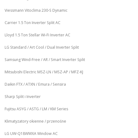
Viessmann Vitoclima 230‑S Dynamic
Carrier 1.5 Ton Inverter Split AC
Lloyd 1.5 Ton Stellar Wi‑Fi Inverter AC
LG Standard / Art Cool / Dual Inverter Split
Samsung Wind-Free / AR / Smart Inverter Split
Mitsubishi Electric MSZ‑LN / MSZ‑AP / MFZ-KJ
Daikin FTX / ATXN / Emura / Sensira
Sharp Split i Inverter
Fujitsu ASYG / ASTG / LM / KM Series
Klimatyzatory okienne / przenośne
LG UW‑Q18WWXA Window AC