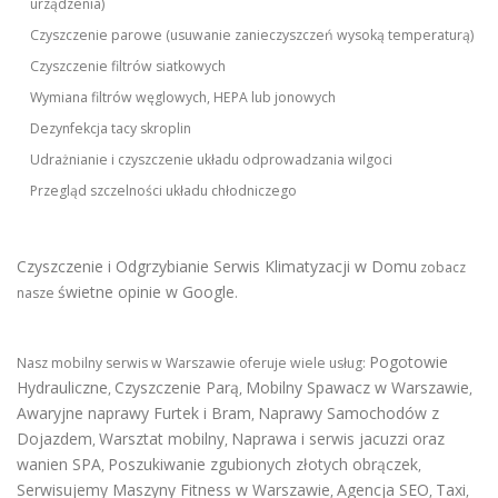
urządzenia)
Czyszczenie parowe (usuwanie zanieczyszczeń wysoką temperaturą)
Czyszczenie filtrów siatkowych
Wymiana filtrów węglowych, HEPA lub jonowych
Dezynfekcja tacy skroplin
Udrażnianie i czyszczenie układu odprowadzania wilgoci
Przegląd szczelności układu chłodniczego
Czyszczenie i Odgrzybianie Serwis Klimatyzacji w Domu
zobacz
świetne opinie w Google
nasze
.
Pogotowie
Nasz mobilny serwis w Warszawie oferuje wiele usług:
Hydrauliczne
Czyszczenie Parą
Mobilny Spawacz w Warszawie
,
,
,
Awaryjne naprawy Furtek i Bram
Naprawy Samochodów z
,
Dojazdem
Warsztat mobilny
Naprawa i serwis jacuzzi oraz
,
,
wanien SPA
Poszukiwanie zgubionych złotych obrączek
,
,
Serwisujemy Maszyny Fitness w Warszawie
Agencja SEO
Taxi
,
,
,