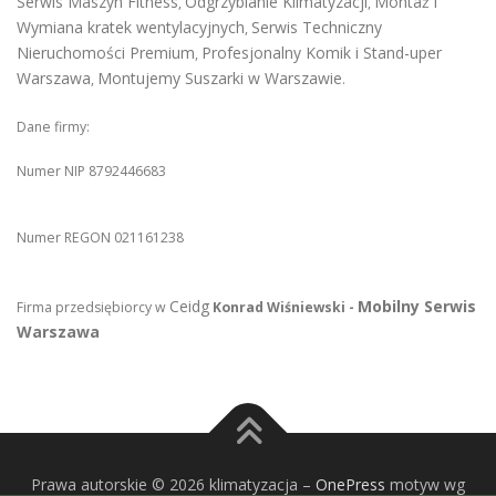
Serwis Maszyn Fitness
Odgrzybianie Klimatyzacji
Montaż i
,
,
Wymiana kratek wentylacyjnych
Serwis Techniczny
,
Nieruchomości Premium
Profesjonalny Komik i Stand-uper
,
Warszawa
Montujemy Suszarki w Warszawie
,
.
Dane firmy:
Numer NIP 8792446683
Numer REGON 021161238
Ceidg
Mobilny Serwis
Firma przedsiębiorcy w
Konrad Wiśniewski -
Warszawa
Prawa autorskie © 2026 klimatyzacja
–
OnePress
motyw wg