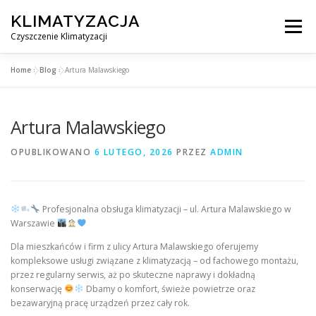
Przejdź
KLIMATYZACJA
do
Menu
treści
Czyszczenie Klimatyzacji
Home
»
Blog
»
Artura Malawskiego
SERWIS KLIMATYZACJI WARSZAWA
CENNIK
Artura Malawskiego
OBSŁUGIWANE MIASTA POD WARSZAWĄ
BLOG
OPUBLIKOWANO
6 LUTEGO, 2026
PRZEZ
ADMIN
KONTAKT
Profesjonalna obsługa klimatyzacji – ul. Artura Malawskiego w
Warszawie
Dla mieszkańców i firm z ulicy Artura Malawskiego oferujemy
kompleksowe usługi związane z klimatyzacją – od fachowego montażu,
przez regularny serwis, aż po skuteczne naprawy i dokładną
konserwację
Dbamy o komfort, świeże powietrze oraz
bezawaryjną pracę urządzeń przez cały rok.