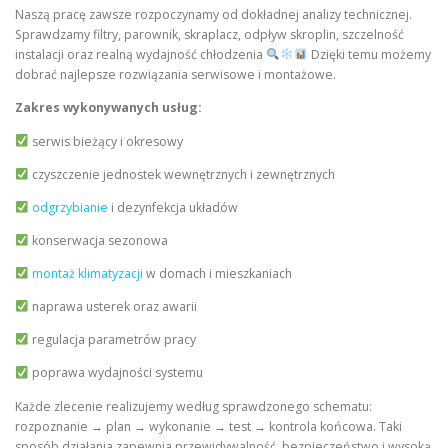
Naszą pracę zawsze rozpoczynamy od dokładnej analizy technicznej.
Sprawdzamy filtry, parownik, skraplacz, odpływ skroplin, szczelność
instalacji oraz realną wydajność chłodzenia
Dzięki temu możemy
dobrać najlepsze rozwiązania serwisowe i montażowe.
Zakres wykonywanych usług:
serwis bieżący i okresowy
czyszczenie jednostek wewnętrznych i zewnętrznych
odgrzybianie
i dezynfekcja układów
konserwacja sezonowa
montaż klimatyzacji
w domach i mieszkaniach
naprawa usterek oraz awarii
regulacja parametrów pracy
poprawa wydajności systemu
Każde zlecenie realizujemy według sprawdzonego schematu:
rozpoznanie → plan → wykonanie → test → kontrola końcowa. Taki
sposób działania zapewnia przewidywalność, bezpieczeństwo i wysoką