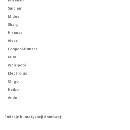
Rotenso
Sinclair
Midea
Sharp
Hisense
Vivax
Cooper&Hunter
MDV
Whirlpool
Electrolux
Chigo
Heiko
Ande
Rodzaje klimatyzacji domowej: