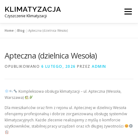
Przejdź
KLIMATYZACJA
do
Menu
treści
Czyszczenie Klimatyzacji
Home
»
Blog
»
Apteczna (dzielnica Wesoła)
SERWIS KLIMATYZACJI WARSZAWA
CENNIK
Apteczna (dzielnica Wesoła)
OBSŁUGIWANE MIASTA POD WARSZAWĄ
BLOG
OPUBLIKOWANO
6 LUTEGO, 2026
PRZEZ
ADMIN
KONTAKT
Kompleksowa obsługa klimatyzacji – ul. Apteczna (Wesoła,
Warszawa)
Dla mieszkańców oraz firm z rejonu ul. Aptecznej w dzielnicy Wesoła
oferujemy profesjonalną i dobrze zorganizowaną obsługę systemów
klimatyzacyjnych. Każde zlecenie realizujemy z myślą o komforcie
użytkowników, stabilnej pracy urządzeń oraz ich długiej żywotności