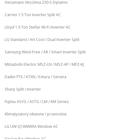
Viessmann Vitoclima 230‑S Dynamic
Carrier 1.5 Ton Inverter Split AC
Lloyd 1.5 Ton Stellar Wi‑Fi Inverter AC
LG Standard / Art Cool / Dual Inverter Split
Samsung Wind-Free / AR / Smart Inverter Split
Mitsubishi Electric MSZ‑LN / MSZ‑AP / MFZ-KJ
Daikin FTX / ATXN / Emura / Sensira
Sharp Split i Inverter
Fujitsu ASYG / ASTG / LM / KM Series
Klimatyzatory okienne / przenośne
LG UW‑Q18WWXA Window AC
Sinclair Ray Window AC