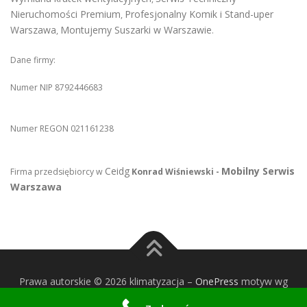
Nieruchomości Premium
Profesjonalny Komik i Stand-uper
,
Warszawa
Montujemy Suszarki w Warszawie
,
.
Dane firmy:
Numer NIP 8792446683
Numer REGON 021161238
Ceidg
Mobilny Serwis
Firma przedsiębiorcy w
Konrad Wiśniewski -
Warszawa
Prawa autorskie © 2026 klimatyzacja
–
OnePress
motyw wg
FameThemes