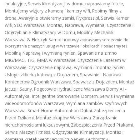
indukcyjne
Serwis klimatyzacji w domu
naprawiamy fotele
,
,
,
Montujemy wizjery z kamerą i kamery wifi
Robimy filmy z
,
drona
Awaryjnie otwieramy zamki
Flyxpress.pl
Serwis Kamer
,
,
,
Wifi
SEO Warszawa
Montaż, Naprawa, Wymiana, Czyszczenie i
,
,
Odgrzybianie Klimatyzacji w Domu
Mobilny Mechanik
,
Warszawa & Elektryk Samochodowy
zapraszamy serdecznie do
skorzystania z naszych usług w Warszawie i okolicach. Posiadamy też
Mobilną Naprawę i wymianę rynien
Spawanie na zimno
,
MIG/MAG, TIG, MMA w Warszawie
Czyszczenie Laserem w
,
Warszawie
Czyszczenie naprawa, wymiana i montaż rynien
.
,
Usługi szlifierką kątową z Dojazdem
Spawanie i Naprawa
,
Kontenerów
Ogrodnik Warszawa
Spawacz z Dojazdem
Montaż
,
,
Jacuzi i Sauny
Pogotowie Hydrauliczne Warszawa
Domy AI -
.
Automatyka, Inteligentne Sterowanie Domem
Serwis i wymiana
.
wideodomofonów Warszawa
Wymiana zamków szyfrowych
,
Warszawa
Smart Home Automation Dubai
Zabezpieczenia
.
.
Przed Dzikami
Montaż okapów Warszawa
Zarządzanie
,
.
nieruchomościami luksusowymi
Zabezpieczenia Przed Ptakami
,
,
Serwis Maszyn Fitness
Odgrzybianie Klimatyzacji
Montaż i
,
,
Wymiana kratek wentylacyjnych
Serwis Techniczny
,