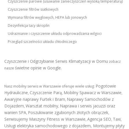
Czyszczenie parowe (usuwanie zanieczyszczeń wysoką temperaturą)
Czyszczenie filtrów siatkowych
Wymiana filtrów węglowych, HEPA lub jonowych
Dezynfekcja tacy skroplin
Udrażnianie i czyszczenie układu odprowadzania wilgoci
Przegląd szczelności układu chłodniczego
Czyszczenie i Odgrzybianie Serwis Klimatyzacji w Domu
zobacz
świetne opinie w Google
nasze
.
Pogotowie
Nasz mobilny serwis w Warszawie oferuje wiele usług:
Hydrauliczne
Czyszczenie Parą
Mobilny Spawacz w Warszawie
,
,
,
Awaryjne naprawy Furtek i Bram
Naprawy Samochodów z
,
Dojazdem
Warsztat mobilny
Naprawa i serwis jacuzzi oraz
,
,
wanien SPA
Poszukiwanie zgubionych złotych obrączek
,
,
Serwisujemy Maszyny Fitness w Warszawie
Agencja SEO
Taxi
,
,
,
Usługi elektryka samochodowego z dojazdem
,
Montujemy płyty