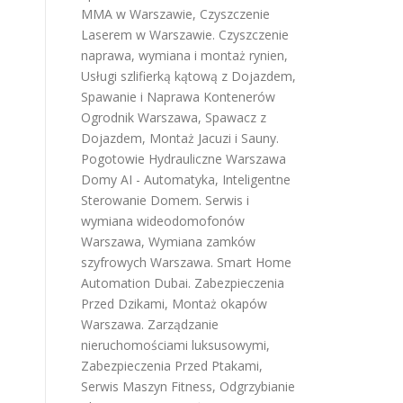
MMA w Warszawie
,
Czyszczenie
Laserem w Warszawie
.
Czyszczenie
naprawa, wymiana i montaż rynien
,
Usługi szlifierką kątową z Dojazdem
,
Spawanie i Naprawa Kontenerów
Ogrodnik Warszawa
,
Spawacz z
Dojazdem
,
Montaż Jacuzi i Sauny
.
Pogotowie Hydrauliczne Warszawa
Domy AI - Automatyka, Inteligentne
Sterowanie Domem
.
Serwis i
wymiana wideodomofonów
Warszawa
,
Wymiana zamków
szyfrowych Warszawa
.
Smart Home
Automation Dubai
.
Zabezpieczenia
Przed Dzikami
,
Montaż okapów
Warszawa
.
Zarządzanie
nieruchomościami luksusowymi
,
Zabezpieczenia Przed Ptakami
,
Serwis Maszyn Fitness
,
Odgrzybianie