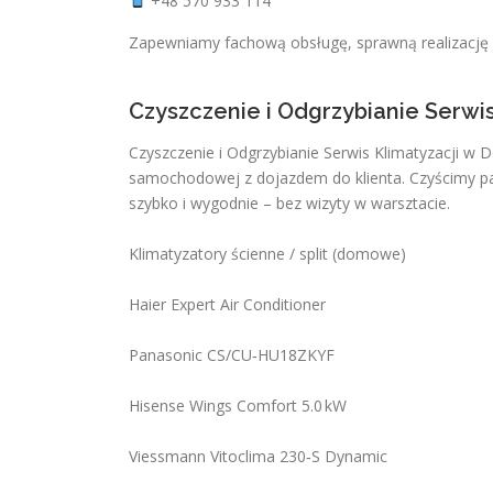
+48 570 933 114
Zapewniamy fachową obsługę, sprawną realizację 
Czyszczenie i Odgrzybianie Serwi
Czyszczenie i Odgrzybianie Serwis Klimatyzacji w 
samochodowej z dojazdem do klienta. Czyścimy par
szybko i wygodnie – bez wizyty w warsztacie.
Klimatyzatory ścienne / split (domowe)
Haier Expert Air Conditioner
Panasonic CS/CU‑HU18ZKYF
Hisense Wings Comfort 5.0 kW
Viessmann Vitoclima 230‑S Dynamic