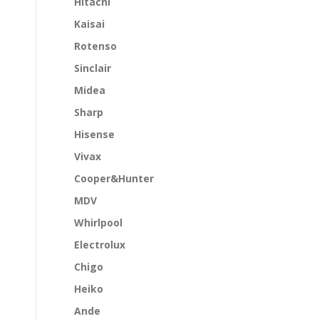
Hitachi
Kaisai
Rotenso
Sinclair
Midea
Sharp
Hisense
Vivax
Cooper&Hunter
MDV
Whirlpool
Electrolux
Chigo
Heiko
Ande