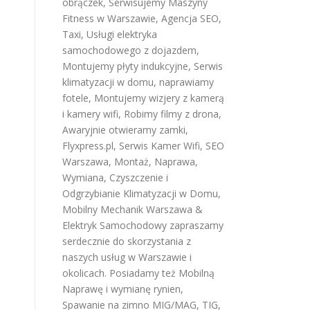
obrączek
,
Serwisujemy Maszyny
Fitness w Warszawie
,
Agencja SEO
,
Taxi
,
Usługi elektryka
samochodowego z dojazdem
,
Montujemy płyty indukcyjne
,
Serwis
klimatyzacji w domu
,
naprawiamy
fotele
,
Montujemy wizjery z kamerą
i kamery wifi
,
Robimy filmy z drona
,
Awaryjnie otwieramy zamki
,
Flyxpress.pl
,
Serwis Kamer Wifi
,
SEO
Warszawa
,
Montaż, Naprawa,
Wymiana, Czyszczenie i
Odgrzybianie Klimatyzacji w Domu
,
Mobilny Mechanik Warszawa &
Elektryk Samochodowy
zapraszamy
serdecznie do skorzystania z
naszych usług w Warszawie i
okolicach. Posiadamy też
Mobilną
Naprawę i wymianę rynien
,
Spawanie na zimno MIG/MAG, TIG,