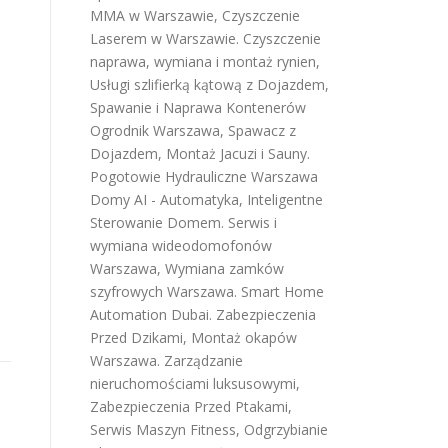
MMA w Warszawie
,
Czyszczenie
Laserem w Warszawie
.
Czyszczenie
naprawa, wymiana i montaż rynien
,
Usługi szlifierką kątową z Dojazdem
,
Spawanie i Naprawa Kontenerów
Ogrodnik Warszawa
,
Spawacz z
Dojazdem
,
Montaż Jacuzi i Sauny
.
Pogotowie Hydrauliczne Warszawa
Domy AI - Automatyka, Inteligentne
Sterowanie Domem
.
Serwis i
wymiana wideodomofonów
Warszawa
,
Wymiana zamków
szyfrowych Warszawa
.
Smart Home
Automation Dubai
.
Zabezpieczenia
Przed Dzikami
,
Montaż okapów
Warszawa
.
Zarządzanie
nieruchomościami luksusowymi
,
Zabezpieczenia Przed Ptakami
,
Serwis Maszyn Fitness
,
Odgrzybianie