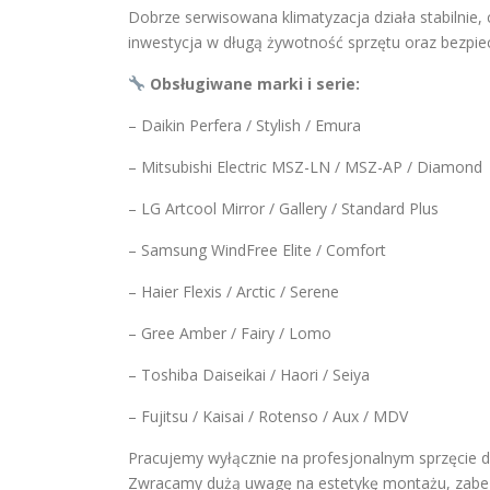
Dobrze serwisowana klimatyzacja działa stabilnie,
inwestycja w długą żywotność sprzętu oraz bezp
Obsługiwane marki i serie:
– Daikin Perfera / Stylish / Emura
– Mitsubishi Electric MSZ-LN / MSZ-AP / Diamond
– LG Artcool Mirror / Gallery / Standard Plus
– Samsung WindFree Elite / Comfort
– Haier Flexis / Arctic / Serene
– Gree Amber / Fairy / Lomo
– Toshiba Daiseikai / Haori / Seiya
– Fujitsu / Kaisai / Rotenso / Aux / MDV
Pracujemy wyłącznie na profesjonalnym sprzęcie 
Zwracamy dużą uwagę na estetykę montażu, zabezp