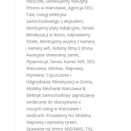
obrączek
,
Serwisujemy Maszyny
Fitness w Warszawie
,
Agencja SEO
,
Taxi
,
Usługi elektryka
samochodowego z dojazdem
,
Montujemy płyty indukcyjne
,
Serwis
klimatyzacji w domu
,
naprawiamy
fotele
,
Montujemy wizjery z kamerą
i kamery wifi
,
Robimy filmy z drona
,
Awaryjnie otwieramy zamki
,
Flyxpress.pl
,
Serwis Kamer Wifi
,
SEO
Warszawa
,
Montaż, Naprawa,
Wymiana, Czyszczenie i
Odgrzybianie Klimatyzacji w Domu
,
Mobilny Mechanik Warszawa &
Elektryk Samochodowy
zapraszamy
serdecznie do skorzystania z
naszych usług w Warszawie i
okolicach. Posiadamy też
Mobilną
Naprawę i wymianę rynien
,
Spawanie na zimno MIG/MAG, TIG,