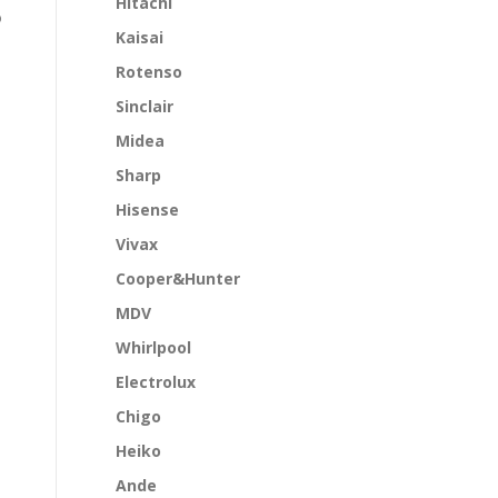
Hitachi
o
Kaisai
Rotenso
Sinclair
Midea
Sharp
Hisense
Vivax
Cooper&Hunter
MDV
Whirlpool
Electrolux
Chigo
Heiko
Ande