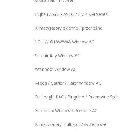
Sharp Split i Inverter
Fujitsu ASYG / ASTG / LM / KM Series
Klimatyzatory okienne / przenośne
LG UW‑Q18WWXA Window AC
Sinclair Ray Window AC
Whirlpool Window AC
Midea / Carrier / Haier Window AC
De’Longhi PAC / Pinguino / Przenośne Split
Electrolux Window / Portable AC
Klimatyzatory multisplit / systemowe