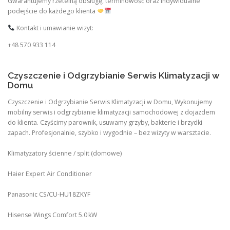
Gwarantujemy rzetelną obsługę, terminowość oraz indywidualne
podejście do każdego klienta
Kontakt i umawianie wizyt:
+48 570 933 114
Czyszczenie i Odgrzybianie Serwis Klimatyzacji w
Domu
Czyszczenie i Odgrzybianie Serwis Klimatyzacji w Domu, Wykonujemy
mobilny serwis i odgrzybianie klimatyzacji samochodowej z dojazdem
do klienta. Czyścimy parownik, usuwamy grzyby, bakterie i brzydki
zapach. Profesjonalnie, szybko i wygodnie – bez wizyty w warsztacie.
Klimatyzatory ścienne / split (domowe)
Haier Expert Air Conditioner
Panasonic CS/CU‑HU18ZKYF
Hisense Wings Comfort 5.0 kW