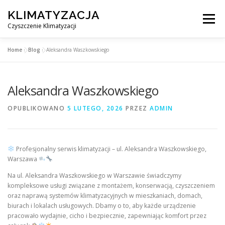
Przejdź
KLIMATYZACJA
do
Menu
treści
Czyszczenie Klimatyzacji
Home
»
Blog
»
Aleksandra Waszkowskiego
SERWIS KLIMATYZACJI WARSZAWA
CENNIK
Aleksandra Waszkowskiego
OBSŁUGIWANE MIASTA POD WARSZAWĄ
BLOG
OPUBLIKOWANO
5 LUTEGO, 2026
PRZEZ
ADMIN
KONTAKT
Profesjonalny serwis klimatyzacji – ul. Aleksandra Waszkowskiego,
Warszawa
Na ul. Aleksandra Waszkowskiego w Warszawie świadczymy
kompleksowe usługi związane z montażem, konserwacją, czyszczeniem
oraz naprawą systemów klimatyzacyjnych w mieszkaniach, domach,
biurach i lokalach usługowych. Dbamy o to, aby każde urządzenie
pracowało wydajnie, cicho i bezpiecznie, zapewniając komfort przez