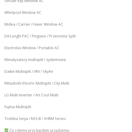
Sinclair Ray Window AC
Whirlpool Window AC
Midea / Carrier / Haier Window AC
De’Longhi PAC / Pinguino / Przenośne Split
Electrolux Window / Portable AC
Klimatyzatory multisplit / systemowe
Daikin Multisplit / VRV / SkyAir
Mitsubishi Electric Multisplit / City Multi
LG Multi Inverter / Art Cool Multi
Fujitsu Multisplit
Toshiba Seiya / RAS-B / SHRM Series
Co robimy przy każdym urządzeniu: