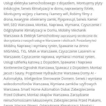
Usługi elektryka samochodowego z dojazdem
,
Montujemy płyty
indukcyjne
Serwis klimatyzacji w domu
naprawiamy fotele
,
,
,
Montujemy wizjery z kamerą i kamery wifi
Robimy filmy z
,
drona
Awaryjnie otwieramy zamki
Flyxpress.pl
Serwis Kamer
,
,
,
Wifi
SEO Warszawa
Montaż, Naprawa, Wymiana, Czyszczenie i
,
,
Odgrzybianie Klimatyzacji w Domu
Mobilny Mechanik
,
Warszawa & Elektryk Samochodowy
zapraszamy serdecznie do
skorzystania z naszych usług w Warszawie i okolicach. Posiadamy też
Mobilną Naprawę i wymianę rynien
Spawanie na zimno
,
MIG/MAG, TIG, MMA w Warszawie
Czyszczenie Laserem w
,
Warszawie
Czyszczenie naprawa, wymiana i montaż rynien
.
,
Usługi szlifierką kątową z Dojazdem
Spawanie i Naprawa
,
Kontenerów
Ogrodnik Warszawa
Spawacz z Dojazdem
Montaż
,
,
Jacuzi i Sauny
Pogotowie Hydrauliczne Warszawa
Domy AI -
.
Automatyka, Inteligentne Sterowanie Domem
Serwis i wymiana
.
wideodomofonów Warszawa
Wymiana zamków szyfrowych
,
Warszawa
Smart Home Automation Dubai
Zabezpieczenia
.
.
Przed Dzikami
Montaż okapów Warszawa
Zarządzanie
,
.
nieruchomościami luksusowymi
Zabezpieczenia Przed Ptakami
,
,
Serwis Maszyn Fitness
Odgrzybianie Klimatyzacji
Montaż i
,
,