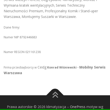
Wymiana kratek wentylacyjnych
Serwis Techniczny
,
Nieruchomości Premium
Profesjonalny Komik i Stand-uper
,
Warszawa
Montujemy Suszarki w Warszawie
,
.
Dane firmy:
Numer NIP 8792446683
Numer REGON 021161238
Ceidg
Mobilny Serwis
Firma przedsiębiorcy w
Konrad Wiśniewski -
Warszawa
Prawa autorskie © 2026 klimatyzacja
–
OnePress
motyw wg