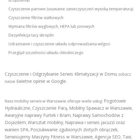
urządzenia)
Czyszczenie parowe (usuwanie zanieczyszczeń wysoką temperaturą)
Czyszczenie filtrów siatkowych
Wymiana filtrów węglowych, HEPA lub jonowych
Dezynfekcja tacy skroplin
Udrażnianie i czyszczenie układu odprowadzania wilgoci
Przegląd szczelności układu chłodniczego
Czyszczenie i Odgrzybianie Serwis Klimatyzacji w Domu
zobacz
świetne opinie w Google
nasze
.
Pogotowie
Nasz mobilny serwis w Warszawie oferuje wiele usług:
Hydrauliczne
Czyszczenie Parą
Mobilny Spawacz w Warszawie
,
,
,
Awaryjne naprawy Furtek i Bram
Naprawy Samochodów z
,
Dojazdem
Warsztat mobilny
Naprawa i serwis jacuzzi oraz
,
,
wanien SPA
Poszukiwanie zgubionych złotych obrączek
,
,
Serwisujemy Maszyny Fitness w Warszawie
Agencja SEO
Taxi
,
,
,